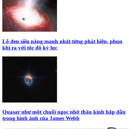
Lỗ đen siêu nặng mạnh nhất từng phát hiện, phun
khí ra với tốc độ kỷ lục
Quasar như một chuỗi ngọc nhờ thấu kính hấp dẫn
trong hình ảnh của James Webb