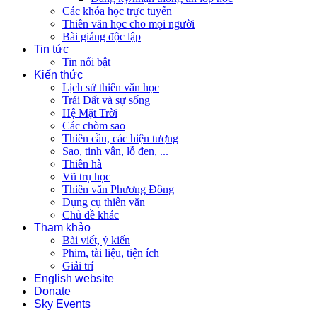
Các khóa học trực tuyến
Thiên văn học cho mọi người
Bài giảng độc lập
Tin tức
Tin nổi bật
Kiến thức
Lịch sử thiên văn học
Trái Đất và sự sống
Hệ Mặt Trời
Các chòm sao
Thiên cầu, các hiện tượng
Sao, tinh vân, lỗ đen, ...
Thiên hà
Vũ trụ học
Thiên văn Phương Đông
Dụng cụ thiên văn
Chủ đề khác
Tham khảo
Bài viết, ý kiến
Phim, tài liệu, tiện ích
Giải trí
English website
Donate
Sky Events