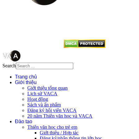
Mọi bài viết tại đây thuộc bản
quyền của VACA, vui lòng ghi rõ
tên tác giả và nguồn trích
dẫn
Thienvanvietnam.org
khi quý
vị tái sử dụng bất cứ nội dung nào
từ website này.
Search
Trang chủ
Giới thiệu
Giới thiệu tổng quan
Lịch sử VACA
Hoạt động
Sách và ấn phẩm
Đăng ký hội viên VACA
20 năm Thiên văn học và VACA
Đào tạo
Thiên văn học cho trẻ em
Giới thiệu / Hợp tác
Đăng ký/nhận thông tin lớp học