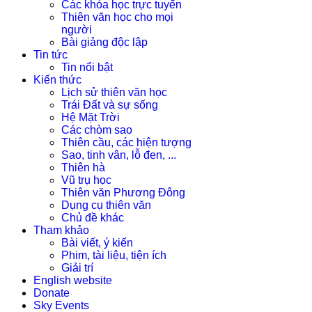
Các khóa học trực tuyến
Thiên văn học cho mọi
người
Bài giảng độc lập
Tin tức
Tin nổi bật
Kiến thức
Lịch sử thiên văn học
Trái Đất và sự sống
Hệ Mặt Trời
Các chòm sao
Thiên cầu, các hiện tượng
Sao, tinh vân, lỗ đen, ...
Thiên hà
Vũ trụ học
Thiên văn Phương Đông
Dụng cụ thiên văn
Chủ đề khác
Tham khảo
Bài viết, ý kiến
Phim, tài liệu, tiện ích
Giải trí
English website
Donate
Sky Events