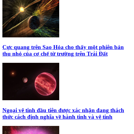
Cực quang trên Sao Hỏa cho thấy một phiên bản
thu nhỏ của cơ chế từ trường trên Trái Đất
Ngoại vệ tinh đầu tiên được xác nhận đang thách
thức cách định nghĩa về hành tinh và vệ tinh