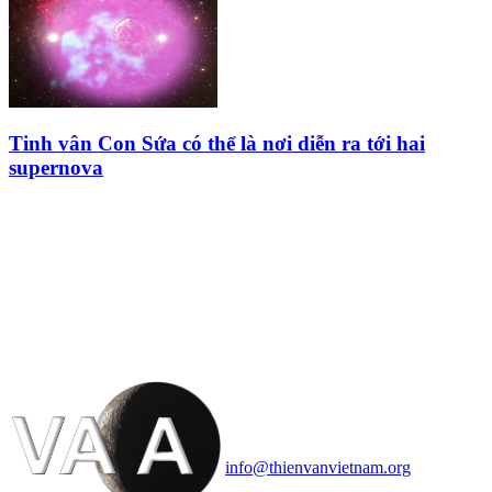
Tinh vân Con Sứa có thể là nơi diễn ra tới hai
supernova
HỘI THIÊN
VĂN VÀ VŨ TRỤ
HỌC VIỆT NAM
Vietnam Astronomy and
Cosmology Association (VACA)
Văn phòng: 90b Khương Đình,
quận Thanh Xuân, Hà Nội
Điện thoại: 091.530.1116; Email:
info@thienvanvietnam.org