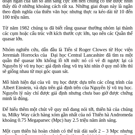
đoạn ngắn của tần số ánh sáng cực lớn nên chúng có thể được nhìn
thấy dù ở những khoảng cách rất xa. Những giai đoạn này là ngắn
theo định nghĩa của thiên văn học nhưng thực ra kéo dài từ 10 đến
100 triệu năm.
Từ năm 1982 chúng ta đã biết rằng quasar thường nhóm lại thành
các cụm hoặc cấu trúc với kích thước cực lớn, tạo nên các Quần thể
quasar lớn.
Nhóm nghiên cứu, dẫn đầu là Tiến sĩ Roger Clowes từ Học viện
Jeremiah Horrocks của Đại học Central Lancashire đã tìm ra một
quần thể quasar lớn khổng lồ tới mức nó có vẻ đi ngược lại cả
Nguyên lý vũ trụ học: giả định rằng vũ trụ khi nhìn ở quy mô lớn thì
sẽ giống nhau từ mọi góc quan sát.
Mô hình hiện đại của vũ trụ học được dựa trên các công trình của
Albert Einstein, và dựa trên giả định trên của Nguyên lý vũ trụ học.
Nguyên lý này chỉ được giả định nhưng chưa bao giờ được chứng
minh là đúng.
Để hiểu thêm một chút về quy mô đang nói tới, thiên hà của chúng
ta, Milky Way cách hàng xóm gần nhất của nó Thiên hà Andromeda
khoảng 0.75 Megaparsec (Mpc) hay 2.5 triệu năm ánh sáng.
Một cụm thiên hà hoàn chỉnh có thể trải dài suốt 2 – 3 Mpc nhưng