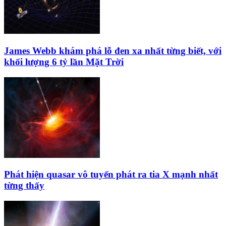
James Webb khám phá lỗ đen xa nhất từng biết, với
khối lượng 6 tỷ lần Mặt Trời
Phát hiện quasar vô tuyến phát ra tia X mạnh nhất
từng thấy