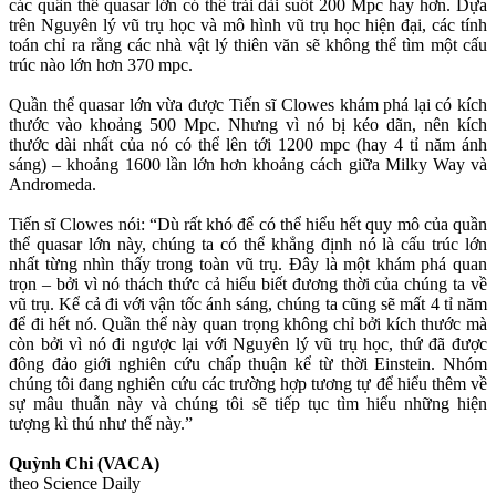
các quần thể quasar lớn có thể trải dài suốt 200 Mpc hay hơn. Dựa
trên Nguyên lý vũ trụ học và mô hình vũ trụ học hiện đại, các tính
toán chỉ ra rằng các nhà vật lý thiên văn sẽ không thể tìm một cấu
trúc nào lớn hơn 370 mpc.
Quần thể quasar lớn vừa được Tiến sĩ Clowes khám phá lại có kích
thước vào khoảng 500 Mpc. Nhưng vì nó bị kéo dãn, nên kích
thước dài nhất của nó có thể lên tới 1200 mpc (hay 4 tỉ năm ánh
sáng) – khoảng 1600 lần lớn hơn khoảng cách giữa Milky Way và
Andromeda.
Tiến sĩ Clowes nói: “Dù rất khó để có thể hiểu hết quy mô của quần
thể quasar lớn này, chúng ta có thể khẳng định nó là cấu trúc lớn
nhất từng nhìn thấy trong toàn vũ trụ. Đây là một khám phá quan
trọn – bởi vì nó thách thức cả hiểu biết đương thời của chúng ta về
vũ trụ. Kể cả đi với vận tốc ánh sáng, chúng ta cũng sẽ mất 4 tỉ năm
để đi hết nó. Quần thể này quan trọng không chỉ bởi kích thước mà
còn bởi vì nó đi ngược lại với Nguyên lý vũ trụ học, thứ đã được
đông đảo giới nghiên cứu chấp thuận kể từ thời Einstein. Nhóm
chúng tôi đang nghiên cứu các trường hợp tương tự để hiểu thêm về
sự mâu thuẫn này và chúng tôi sẽ tiếp tục tìm hiểu những hiện
tượng kì thú như thế này.”
Quỳnh Chi (VACA)
theo Science Daily