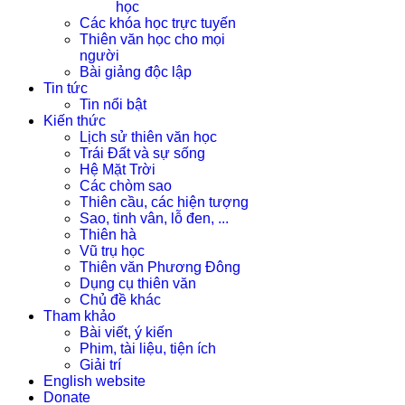
học
Các khóa học trực tuyến
Thiên văn học cho mọi
người
Bài giảng độc lập
Tin tức
Tin nổi bật
Kiến thức
Lịch sử thiên văn học
Trái Đất và sự sống
Hệ Mặt Trời
Các chòm sao
Thiên cầu, các hiện tượng
Sao, tinh vân, lỗ đen, ...
Thiên hà
Vũ trụ học
Thiên văn Phương Đông
Dụng cụ thiên văn
Chủ đề khác
Tham khảo
Bài viết, ý kiến
Phim, tài liệu, tiện ích
Giải trí
English website
Donate