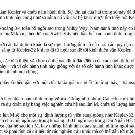
ian Kepler và chứa năm hành tinh. Sự tồn tại của hai trong số này đã
ành tinh này cũng như so sánh nó với các hệ khác được tìm thấy bởi Kep
khoảng 3/4 toàn bộ ngôi sao trong Milky Way. Năm hành tinh này có k
 lùn M khác, theo lời của Swift. Vậy nên hầu hết các hành tinh trong 
với các hành tinh khác là sự định hướng tình cờ của nó: các quỹ đạo 
áng từ Kepler-32 khi nó đi từ ngôi sao để tới kính thiên văn Kepler.
, các nhà thiên văn học có thể xác định đặc điểm của các hành tinh, 
này – và vì các hành tinh này giống với đa số các hành tinh khác được
hình thành nói chúng.
đây là điều gần với một chìa khóa giải mã nhất tôi từng thấy,” John
có bao nhiêu hành tinh trong vũ trụ. Giống như nhóm Caltech, các nhó
 ra dự đoán này bằng việc nghiên cứu hệ sao lùn M, chứa số lượng hành
o lùn M sẽ cho một sự định hướng từ viền sang giống như Kepler-32. 
 tinh cho mỗi ngôi sao trong khoảng 100 tỉ ngôi sao trong Dải Ngân Hà.
xa của hệ sao lùn M, hay những hành tinh quay quanh những ngôi sao
 sẽ phải tính cả dữ liệu từ các nghiên cứu khác mà có thể dẫn tới một gi