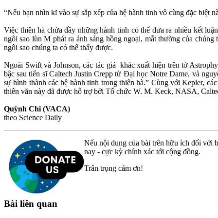
“Nếu bạn nhìn kĩ vào sự sắp xếp của hệ hành tinh vô cùng đặc biệt n
Việc thiên hà chứa đầy những hành tinh có thể đưa ra nhiều kết luận
ngôi sao lùn M phát ra ánh sáng hồng ngoại, mắt thường của chúng t
ngôi sao chúng ta có thể thấy được.
Ngoài Swift và Johnson, các tác giả khác xuất hiện trên tờ Astrophy
bậc sau tiến sĩ Caltech Justin Crepp từ Đại học Notre Dame, và ngu
sự hình thành các hệ hành tinh trong thiên hà.” Cùng với Kepler, c
thiên văn này đã được hỗ trợ bởi Tổ chức W. M. Keck, NASA, Caltec
Quỳnh Chi (VACA)
theo Science Daily
Nếu nội dung của bài trên hữu ích đối với b
nay - cực kỳ chính xác tới cộng đồng.
Trân trọng cám ơn!
Bài liên quan