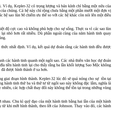
. Ví dụ, Kepler-32 có trọng lượng và bán kính chỉ bằng một nửa của
ao của chúng. Cả hệ này chỉ rộng chưa bằng một phần mười một đợn vị
c hệ sao lùn M chiếm ưu thế so với các hệ khác còn nói lên một điều
hiệt độ cực cao và không phù hợp cho sự sống. Thực ra vì các sao lùn
 lại nhỏ hơn rất nhiều. Dù phần ngoài cùng của năm hành tinh quay
úng.
thức nhất định. Ví dụ, kết quả dự đoán rằng các hành tinh đều được
hành các hành tinh quanh một ngôi sao. Các nhà thiên văn học dự đoán
ĩa tiền hành tinh lại cho thấy rằng ba lần khối lượng Sao Mộc không
 đã được hình thành ở xa hơn.
g giai đoạn hình thành. Kepler-32 lúc đó sẽ quá nóng cho sự tồn tại
ng hành tinh thứ ba và thứ tư từ ngôi sao này không đặc lắm, nghĩa là
 nhiên, các hợp chất thay đổi này không thể tồn tại trong những vùng
ới nhau. Chu kì quỹ đạo của một hành tinh bằng hai lần của một hành
ày từ khi mới hình thành, theo lời của Johnson. Thay vào đó, các hành