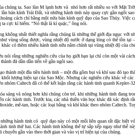
a chúng ta. Sao lùn M lạnh hơn và nhỏ hơn rất nhiều so với Mặt Trời
7 lần bán kính Trái Đất, và những hành tinh này quay cực gần ngôi s
 khoảng cách chỉ bằng một nửa bán kính quỹ đạo của Sao Thủy. Việc cá
 ta cực kì hiếm. “Nó thật là kì quặc,” ông nói.
g không nhất thiết nghĩa rằng chúng là những thế giới địa ngục với n
như vùng sống được, vùng nhiệt độ nước ở dạng lỏng có thể tồn tại –
 khác có thêm nhiều hành tinh nữa nằm chính tại vùng nhiệt độ của ch
 nói rằng những nghiên cứu của họ giới hạn lại chỉ còn một vài cách 
h thành đã dần dần tiến về gần ngôi sao.
tạo thành một đĩa tiền hành tinh – một đĩa gồm bụi và khí sau đó tạo t
n khối lượng hiện tại của Sao Mộc. Nhưng các nghiên cứu khác về các đ
ên nhóm Caltech đã có thể kết luận rằng các hành tinh quanh Kepler-32
a sáng và nóng hơn khi chúng còn trẻ, khi những hành tinh đang tron
n các hành tinh. Trước kia, các nhà thiên văn học khác đã xác định rằ
dioxide, mê-tan, hoặc các loại bằng và khí khác theo nhóm Caltech. Tuy
ố những hành tinh có quỹ đạo này có một mối liên quan rất đặc biệt v
 hành tinh thứ hai. Các hành tinh không thể tự sắp xếp ngay như thế n
 chuyển gần vào theo thời gian và vào vị trí hiện tại của chúng.