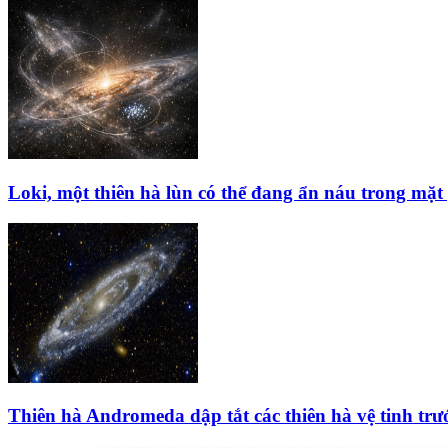
Loki, một thiên hà lùn có thể đang ẩn náu trong mặ
Thiên hà Andromeda dập tắt các thiên hà vệ tinh trư