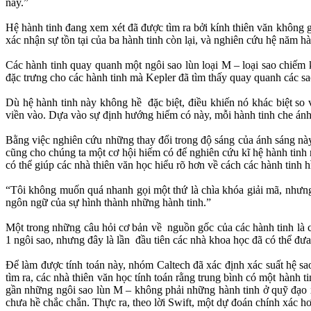
này.”
Hệ hành tinh đang xem xét đã được tìm ra bởi kính thiên văn không g
xác nhận sự tồn tại của ba hành tinh còn lại, và nghiên cứu hệ năm h
Các hành tinh quay quanh một ngôi sao lùn loại M – loại sao chiếm 
đặc trưng cho các hành tinh mà Kepler đã tìm thấy quay quanh các sao
Dù hệ hành tinh này không hề đặc biệt, điều khiến nó khác biệt so 
viền vào. Dựa vào sự định hướng hiếm có này, mỗi hành tinh che ánh s
Bằng việc nghiên cứu những thay đổi trong độ sáng của ánh sáng này
cũng cho chúng ta một cơ hội hiếm có để nghiên cứu kĩ hệ hành tinh 
có thể giúp các nhà thiên văn học hiểu rõ hơn về cách các hành tinh 
“Tôi không muốn quá nhanh gọi một thứ là chìa khóa giải mã, nhưng 
ngôn ngữ của sự hình thành những hành tinh.”
Một trong những câu hỏi cơ bản về nguồn gốc của các hành tinh là 
1 ngôi sao, nhưng đây là lần đầu tiên các nhà khoa học đã có thể đưa
Để làm được tính toán này, nhóm Caltech đã xác định xác suất hệ sa
tìm ra, các nhà thiên văn học tính toán rằng trung bình có một hành
gần những ngôi sao lùn M – không phải những hành tinh ở quỹ đạo 
chưa hề chắc chắn. Thực ra, theo lời Swift, một dự đoán chính xác hơn