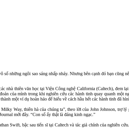
vô số những ngôi sao sáng nhấp nháy. Nhưng bên cạnh đó bạn cũng nên b
các nhà thiên văn học tại Viện Công nghệ California (Caltech), đem lạ
oán của mình trong khi nghiên cứu các hành tinh quay quanh một ngôi
rở thành một ví dụ hoàn hảo để hiểu về cách hầu hết các hành tinh đã hìn
ng Milky Way, thiên hà của chúng ta”, theo lời của John Johnson, trợ lý
ournal mới đây. “Con số ấy thật là đáng kinh ngạc.”
than Swift, bậc sau tiến sĩ tại Caltech và tác giả chính của nghiên cứ