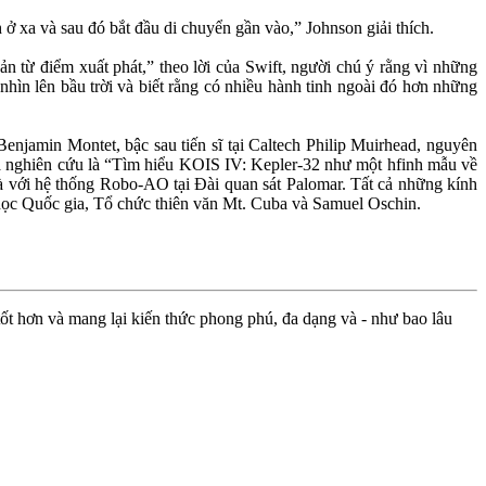
ở xa và sau đó bắt đầu di chuyển gần vào,” Johnson giải thích.
ản từ điểm xuất phát,” theo lời của Swift, người chú ý rằng vì những
hìn lên bầu trời và biết rằng có nhiều hành tinh ngoài đó hơn những
Benjamin Montet, bậc sau tiến sĩ tại Caltech Philip Muirhead, nguyên
của nghiên cứu là “Tìm hiểu KOIS IV: Kepler-32 như một hfinh mẫu về
và với hệ thống Robo-AO tại Đài quan sát Palomar. Tất cả những kính
 học Quốc gia, Tổ chức thiên văn Mt. Cuba và Samuel Oschin.
ốt hơn và mang lại kiến thức phong phú, đa dạng và - như bao lâu