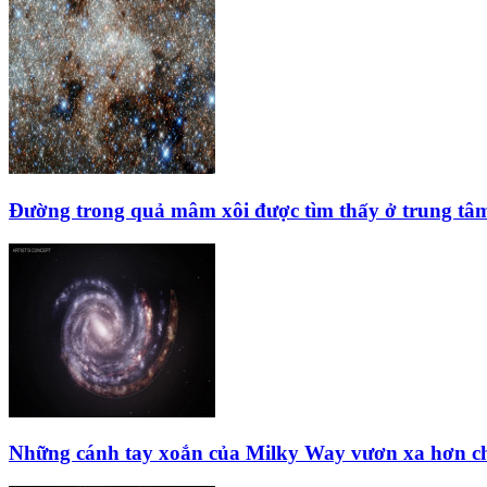
Đường trong quả mâm xôi được tìm thấy ở trung tâm 
Những cánh tay xoắn của Milky Way vươn xa hơn ch