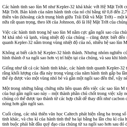
Các hành tinh sao lùn M như Kepler-32 khá khác với Hệ Mặt Trời củ
Mặt Trời. Bán kính của năm hành tinh của nó chỉ bằng từ 0,8 đến 2,
thiên văn (khoảng cách trung bình giữa Trái Đất và Mặt Trời) – một
nữa rất quan trọng, theo lời của Johnson, đó là Hệ Mặt Trời của chúng
Việc các hành tinh trong hệ sao lùn M nằm cực gần ngôi sao của chún
M khá nhỏ và lạnh, vùng nhiệt độ của chúng – cũng được biết đến 
quanh Kepler-32 nằm trong vùng nhiệt độ của nó, nhiều hệ sao lùn M
Không ai biết cách hệ Kepler-32 hình thành. Nhưng nhóm nghiên cứu
hình thành ở xa ngôi sao hơn vị trí hiện tại của chúng, và sau khi hìn
Giống như tất cả các hành tinh khác, các hành tinh quanh Kepler-32 
rằng khối lượng của đĩa này trong vùng của năm hành tinh gấp ba lầ
thể ép được vào một vùng nhỏ bé và gần một ngôi sao đến thế, vậy n
Một trong những bằng chứng nữa liên quan đến việc các sao lùn M tỏ
của bụi gần ngôi sao này – một thành phần chủ chốt trong việc xây nê
chúng có thể được tạo thành từ các hợp chất dễ thay đổi như cacbon 
nóng hơn gần ngôi sao.
Cuối cùng, các nhà thiên văn học Caltech phát hiện rằng ba trong s
tinh khác, và chu kì của hành tinh thứ ba lại bằng ba lần chu kì của
tinh buộc phải bắt đầu quỹ đạo của chúng từ xa ngôi sao hơn sau đó di