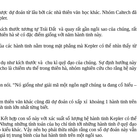
 được dự đoán từ lâu bởi các nhà thiên văn học khác. Nhóm Caltech đã
ler.
ích thước tương tự Trái Đất và quay rất gần ngôi sao của chúng, rất
thiên hà sẽ có đặc điểm giống với năm hành tinh này.
của các hành tinh nằm trong mặt phẳng mà Kepler có thể nhìn thấy từ
ví dụ như kích thước và chu kì quỹ đạo của chúng. Sự định hướng này
 cho là chiếm ưu thế trong thiên hà, nhóm nghiên cứu cho rằng hệ này
son nói. “Nó giống như giải mã một ngôn ngữ chúng ta đang cố hiểu –
m thiên văn khác cũng đã dự đoán có xấp xỉ khoảng 1 hành tinh trên
 tinh lớn nhất từng biết.
Kết hợp con số này với xác suất số lượng hệ hành tinh Kepler có thể
 Nhưng những tính toán của họ chỉ tính tới những hành tinh ở quỹ đạo
 kiểu khác. Vậy nên họ phải thừa nhận rằng con số dự đoán này vẫn
á trị trung bình của hai hành tinh trên một ngôi sao.