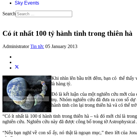
Sky Events
Search
Có ít nhất 100 tỷ hành tinh trong thiên hà
Administrator
Tin tức
05 January 2013
Khi nhìn lên bầu trời đêm, bạn có thể thấy 
là hàng tỷ.
Đó là kết luận của một nghiên cứu mới của 
trụ. Nhóm nghiên cứu đã đưa ra con số dự đ
hành tinh còn lại trong thiên hà và có thể t
“Có ít nhất là 100 tỉ hành tinh trong thiên hà – và đó mới chỉ là tro
nghiên cứu. Nghiên cứu này đã được công bố trong tờ Astrophysical J
“Nếu bạn nghĩ về con số ấy, nó thật là ngoạn mục,” theo lời của Jona