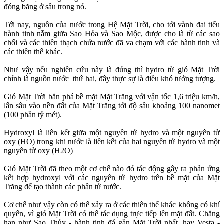
đóng băng ở sâu trong nó.
Tới nay, nguồn của nước trong Hệ Mặt Trời, cho tới vành đai tiểu
hành tinh nằm giữa Sao Hỏa và Sao Mộc, được cho là từ các sao
chổi và các thiên thạch chứa nước đã va chạm với các hành tinh và
các thiên thể khác.
Như vậy nếu nghiên cứu này là đúng thì hydro từ gió Mặt Trời
chính là nguồn nước thứ hai, đây thực sự là điều khó tưởng tượng.
Gió Mặt Trời bắn phá bề mặt Mặt Trăng với vận tốc 1,6 triệu km/h,
lấn sâu vào nền đất của Mặt Trăng tới độ sâu khoảng 100 nanomet
(100 phần tỷ mét).
Hydroxyl là liên kết giữa một nguyên tử hydro và một nguyên tử
oxy (HO) trong khi nước là liên kết của hai nguyên tử hydro và một
nguyên tử oxy (H2O)
Gió Mặt Trời đã theo một cơ chế nào đó tác động gây ra phản ứng
kết hợp hydroxyl với các nguyên tử hydro trên bề mặt của Mặt
Trăng để tạo thành các phân tử nước.
Cơ chế như vậy còn có thể xảy ra ở các thiên thể khác không có khí
quyển, vì gió Mặt Trời có thể tác dụng trực tiếp lên mặt đất. Chẳng
hạn như Sao Thủy - hành tinh đá gần Mặt Trời nhất, hay Vesta -