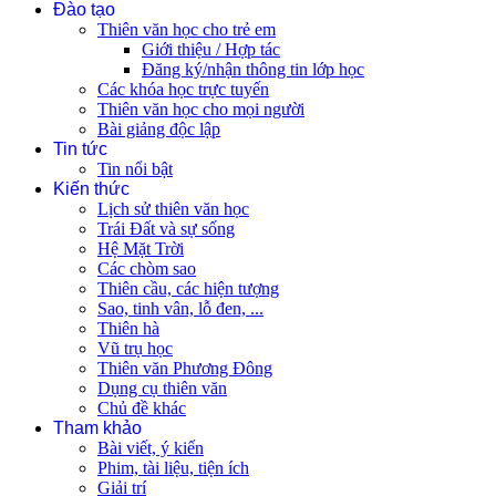
Đào tạo
Thiên văn học cho trẻ em
Giới thiệu / Hợp tác
Đăng ký/nhận thông tin lớp học
Các khóa học trực tuyến
Thiên văn học cho mọi người
Bài giảng độc lập
Tin tức
Tin nổi bật
Kiến thức
Lịch sử thiên văn học
Trái Đất và sự sống
Hệ Mặt Trời
Các chòm sao
Thiên cầu, các hiện tượng
Sao, tinh vân, lỗ đen, ...
Thiên hà
Vũ trụ học
Thiên văn Phương Đông
Dụng cụ thiên văn
Chủ đề khác
Tham khảo
Bài viết, ý kiến
Phim, tài liệu, tiện ích
Giải trí