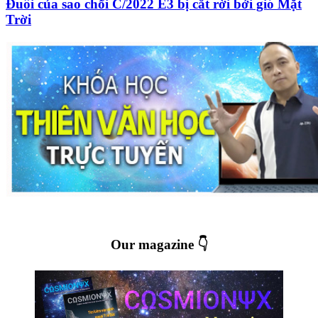
Đuôi của sao chổi C/2022 E3 bị cắt rời bởi gió Mặt
Trời
Our magazine 👇