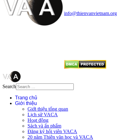
quận Thanh Xuân, Hà Nội
Điện thoại: 091.530.1116; Email:
info@thienvanvietnam.org
Mọi bài viết tại đây thuộc bản
quyền của VACA, vui lòng ghi rõ
tên tác giả và nguồn trích
dẫn
Thienvanvietnam.org
khi quý
vị tái sử dụng bất cứ nội dung nào
từ website này.
Search
Trang chủ
Giới thiệu
Giới thiệu tổng quan
Lịch sử VACA
Hoạt động
Sách và ấn phẩm
Đăng ký hội viên VACA
20 năm Thiên văn học và VACA