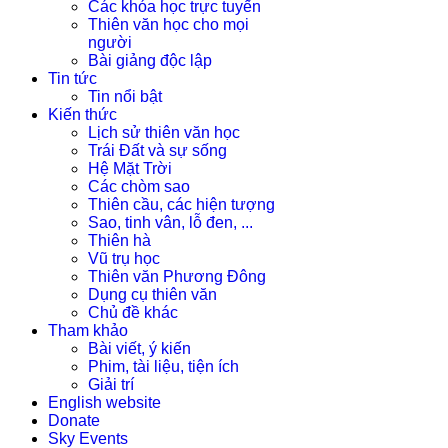
Các khóa học trực tuyến
Thiên văn học cho mọi
người
Bài giảng độc lập
Tin tức
Tin nổi bật
Kiến thức
Lịch sử thiên văn học
Trái Đất và sự sống
Hệ Mặt Trời
Các chòm sao
Thiên cầu, các hiện tượng
Sao, tinh vân, lỗ đen, ...
Thiên hà
Vũ trụ học
Thiên văn Phương Đông
Dụng cụ thiên văn
Chủ đề khác
Tham khảo
Bài viết, ý kiến
Phim, tài liệu, tiện ích
Giải trí
English website
Donate
Sky Events