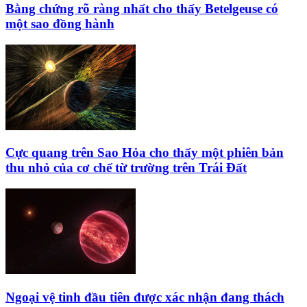
Bằng chứng rõ ràng nhất cho thấy Betelgeuse có
một sao đồng hành
Cực quang trên Sao Hỏa cho thấy một phiên bản
thu nhỏ của cơ chế từ trường trên Trái Đất
Ngoại vệ tinh đầu tiên được xác nhận đang thách