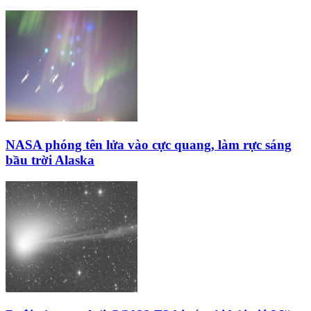
NASA phóng tên lửa vào cực quang, làm rực sáng
bầu trời Alaska