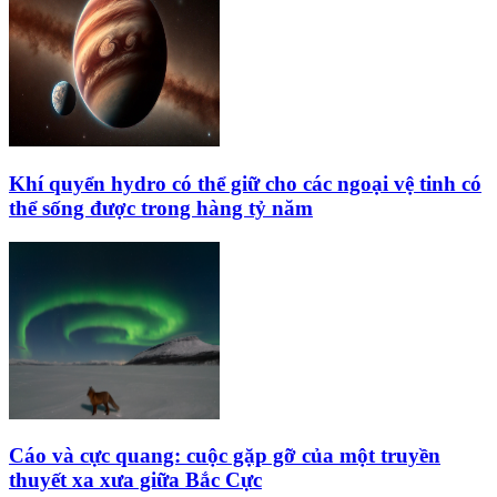
Khí quyển hydro có thể giữ cho các ngoại vệ tinh có
thể sống được trong hàng tỷ năm
Cáo và cực quang: cuộc gặp gỡ của một truyền
thuyết xa xưa giữa Bắc Cực