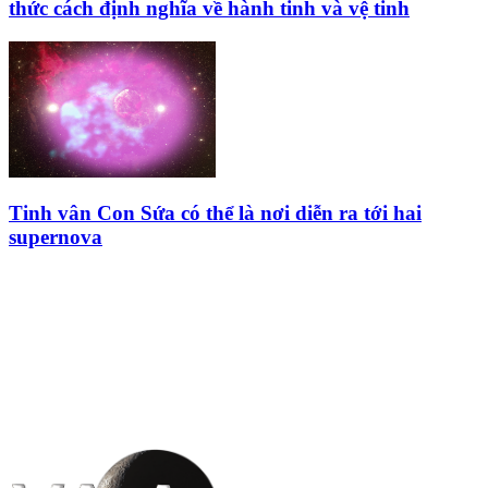
thức cách định nghĩa về hành tinh và vệ tinh
Tinh vân Con Sứa có thể là nơi diễn ra tới hai
supernova
HỘI THIÊN
VĂN VÀ VŨ TRỤ
HỌC VIỆT NAM
Vietnam Astronomy and
Cosmology Association (VACA)
Văn phòng: 90b Khương Đình,