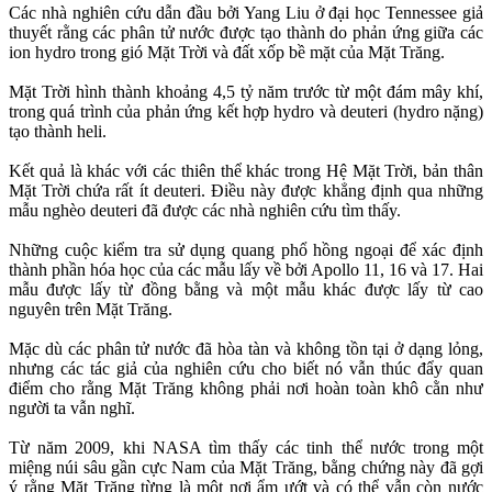
Các nhà nghiên cứu dẫn đầu bởi Yang Liu ở đại học Tennessee giả
thuyết rằng các phân tử nước được tạo thành do phản ứng giữa các
ion hydro trong gió Mặt Trời và đất xốp bề mặt của Mặt Trăng.
Mặt Trời hình thành khoảng 4,5 tỷ năm trước từ một đám mây khí,
trong quá trình của phản ứng kết hợp hydro và deuteri (hydro nặng)
tạo thành heli.
Kết quả là khác với các thiên thể khác trong Hệ Mặt Trời, bản thân
Mặt Trời chứa rất ít deuteri. Điều này được khẳng định qua những
mẫu nghèo deuteri đã được các nhà nghiên cứu tìm thấy.
Những cuộc kiểm tra sử dụng quang phổ hồng ngoại để xác định
thành phần hóa học của các mẫu lấy về bởi Apollo 11, 16 và 17. Hai
mẫu được lấy từ đồng bằng và một mẫu khác được lấy từ cao
nguyên trên Mặt Trăng.
Mặc dù các phân tử nước đã hòa tàn và không tồn tại ở dạng lỏng,
nhưng các tác giả của nghiên cứu cho biết nó vẫn thúc đẩy quan
điểm cho rằng Mặt Trăng không phải nơi hoàn toàn khô cằn như
người ta vẫn nghĩ.
Từ năm 2009, khi NASA tìm thấy các tinh thể nước trong một
miệng núi sâu gần cực Nam của Mặt Trăng, bằng chứng này đã gợi
ý rằng Mặt Trăng từng là một nơi ẩm ướt và có thể vẫn còn nước