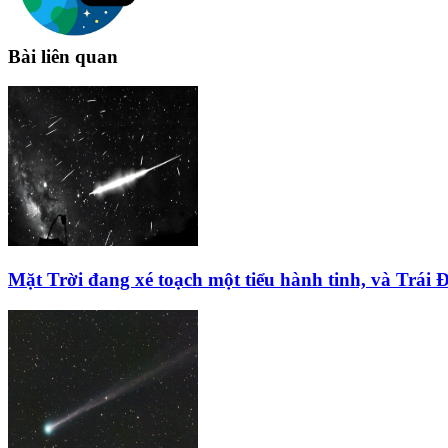
Bài liên quan
Mặt Trời đang xé toạch một tiểu hành tinh, và Trái 