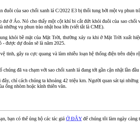
 đuôi của sao chổi xanh lá C/2022 E3 bị thổi tung bởi một vụ phun trà
dư ở Áo. Nó cho thấy một cột khí bi cắt đứt khỏi đuôi của sao chổi và
à những vụ phun trào nhật hoa lớn (viết tắt là CME).
 tung khỏi bề mặt của Mặt Trời, thường xảy ra khi ở Mặt Trời xuất h
ó - được dự đoán sẽ là năm 2025.
ệ tinh, gây ra cực quang và làm nhiễu loạn hệ thống điện trên diện rộ
ố chúng đã va chạm với sao chổi xanh lá đang tới gần cận nhật lần đầu
i đây, chỉ cách chúng ta khoảng 42 triệu km. Người quan sát tại những
 của ống nhòm hoặc kính thiên văn.
ạn, bạn có thể ủng hộ các tác giả
Ở ĐÂY
để chúng tôi làm ngày càng t