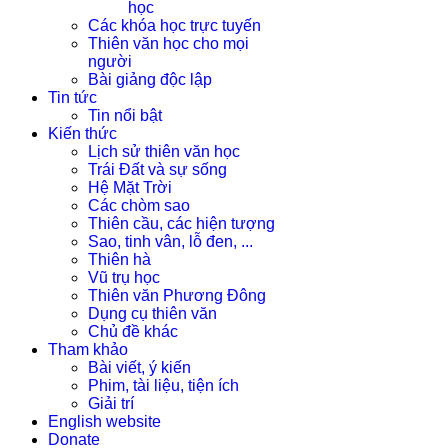
học
Các khóa học trực tuyến
Thiên văn học cho mọi
người
Bài giảng độc lập
Tin tức
Tin nổi bật
Kiến thức
Lịch sử thiên văn học
Trái Đất và sự sống
Hệ Mặt Trời
Các chòm sao
Thiên cầu, các hiện tượng
Sao, tinh vân, lỗ đen, ...
Thiên hà
Vũ trụ học
Thiên văn Phương Đông
Dụng cụ thiên văn
Chủ đề khác
Tham khảo
Bài viết, ý kiến
Phim, tài liệu, tiện ích
Giải trí
English website
Donate