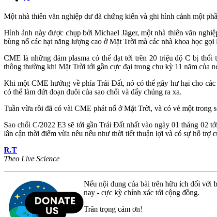
Một nhà thiên văn nghiệp dư đã chứng kiến và ghi hình cảnh một phần
Hình ảnh này được chụp bởi Michael Jäger, một nhà thiên văn nghiệp 
bùng nổ các hạt năng lượng cao ở Mặt Trời mà các nhà khoa học gọi l
CME là những đám plasma có thể đạt tới trên 20 triệu độ C bị thổi
thông thường khi Mặt Trời tới gần cực đại trong chu kỳ 11 năm của n
Khi một CME hướng về phía Trái Đất, nó có thể gây hư hại cho các v
có thể làm đứt đoạn đuôi của sao chổi và đẩy chúng ra xa.
Tuần vừa rồi đã có vài CME phát nổ ở Mặt Trời, và có vẻ một trong s
Sao chổi C/2022 E3 sẽ tới gần Trái Đất nhất vào ngày 01 tháng 02 tớ
lân cận thời điểm vừa nêu nếu như thời tiết thuận lợi và có sự hỗ trợ
R.T
Theo Live Science
Nếu nội dung của bài trên hữu ích đối với b
nay - cực kỳ chính xác tới cộng đồng.
Trân trọng cám ơn!