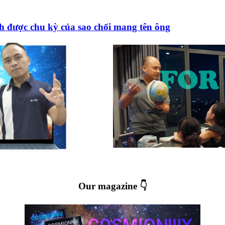
ịnh được chu kỳ của sao chổi mang tên ông
Our magazine 👇