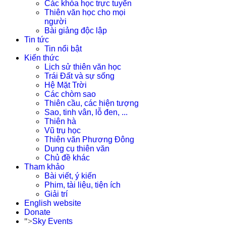
Các khóa học trực tuyến
Thiên văn học cho mọi
người
Bài giảng độc lập
Tin tức
Tin nổi bật
Kiến thức
Lịch sử thiên văn học
Trái Đất và sự sống
Hệ Mặt Trời
Các chòm sao
Thiên cầu, các hiện tượng
Sao, tinh vân, lỗ đen, ...
Thiên hà
Vũ trụ học
Thiên văn Phương Đông
Dụng cụ thiên văn
Chủ đề khác
Tham khảo
Bài viết, ý kiến
Phim, tài liệu, tiện ích
Giải trí
English website
Donate
">
Sky Events