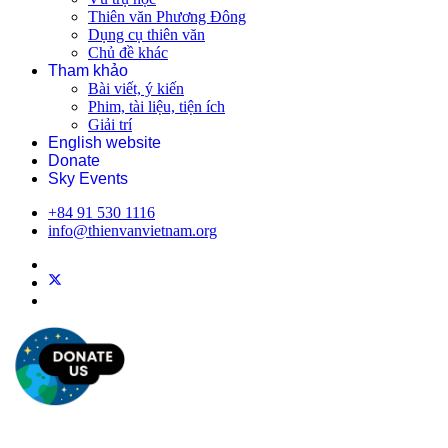
Thiên văn Phương Đông
Dụng cụ thiên văn
Chủ đề khác
Tham khảo
Bài viết, ý kiến
Phim, tài liệu, tiện ích
Giải trí
English website
Donate
Sky Events
+84 91 530 1116
info@thienvanvietnam.org