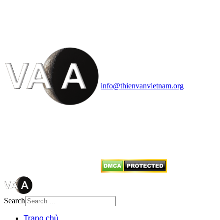
VĂN VÀ VŨ TRỤ
HỌC VIỆT NAM
Vietnam Astronomy and
Cosmology Association (VACA)
Văn phòng: 90b Khương Đình,
quận Thanh Xuân, Hà Nội
Điện thoại: 091.530.1116; Email:
info@thienvanvietnam.org
Mọi bài viết tại đây thuộc bản
quyền của VACA, vui lòng ghi rõ
tên tác giả và nguồn trích
dẫn
Thienvanvietnam.org
khi quý
vị tái sử dụng bất cứ nội dung nào
từ website này.
Search
Trang chủ