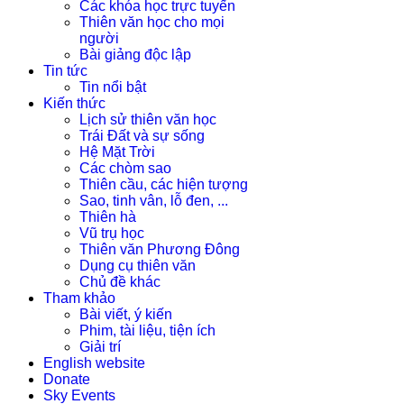
Các khóa học trực tuyến
Thiên văn học cho mọi
người
Bài giảng độc lập
Tin tức
Tin nổi bật
Kiến thức
Lịch sử thiên văn học
Trái Đất và sự sống
Hệ Mặt Trời
Các chòm sao
Thiên cầu, các hiện tượng
Sao, tinh vân, lỗ đen, ...
Thiên hà
Vũ trụ học
Thiên văn Phương Đông
Dụng cụ thiên văn
Chủ đề khác
Tham khảo
Bài viết, ý kiến
Phim, tài liệu, tiện ích
Giải trí
English website
Donate
Sky Events