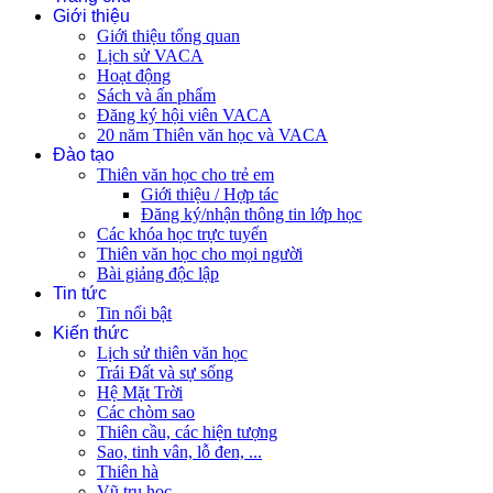
Giới thiệu
Giới thiệu tổng quan
Lịch sử VACA
Hoạt động
Sách và ấn phẩm
Đăng ký hội viên VACA
20 năm Thiên văn học và VACA
Đào tạo
Thiên văn học cho trẻ em
Giới thiệu / Hợp tác
Đăng ký/nhận thông tin lớp học
Các khóa học trực tuyến
Thiên văn học cho mọi người
Bài giảng độc lập
Tin tức
Tin nổi bật
Kiến thức
Lịch sử thiên văn học
Trái Đất và sự sống
Hệ Mặt Trời
Các chòm sao
Thiên cầu, các hiện tượng
Sao, tinh vân, lỗ đen, ...
Thiên hà
Vũ trụ học