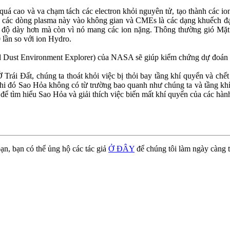
ộ quá cao và va chạm tách các electron khỏi nguyên tử, tạo thành các i
 các dòng plasma này vào không gian và CMEs là các dạng khuếch đại 
ộ dày hơn mà còn vì nó mang các ion nặng. Thông thường gió Mặt Tr
 lần so với ion Hydro.
 Dust Environment Explorer) của NASA sẽ giúp kiểm chứng dự đoán n
Trái Đất, chúng ta thoát khỏi việc bị thỏi bay tầng khí quyển và chết
g khi đó Sao Hỏa không có từ trường bao quanh như chúng ta và tầng 
 tìm hiểu Sao Hỏa và giải thích việc biến mất khí quyển của các hành
ạn, bạn có thể ủng hộ các tác giả
Ở ĐÂY
để chúng tôi làm ngày càng t