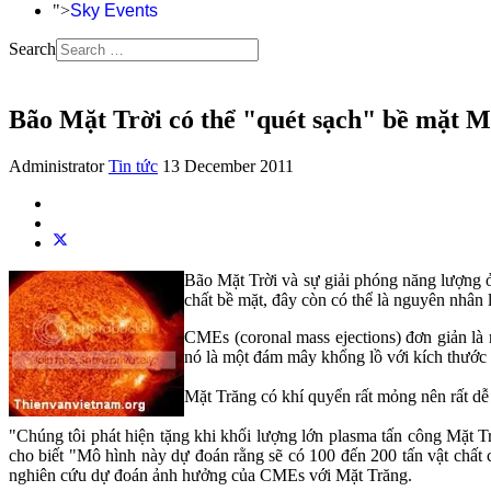
">
Sky Events
Search
Bão Mặt Trời có thể "quét sạch" bề mặt M
Administrator
Tin tức
13 December 2011
Bão Mặt Trời và sự giải phóng năng lượng
chất bề mặt, đây còn có thể là nguyên nhâ
CMEs (coronal mass ejections) đơn giản là m
nó là một đám mây khổng lồ với kích thước 
Mặt Trăng có khí quyển rất mỏng nên rất dễ 
"Chúng tôi phát hiện tặng khi khối lượng lớn plasma tấn công Mặt T
cho biết "Mô hình này dự đoán rằng sẽ có 100 đến 200 tấn vật chất 
nghiên cứu dự đoán ảnh hưởng của CMEs với Mặt Trăng.