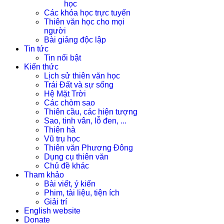
học
Các khóa học trực tuyến
Thiên văn học cho mọi
người
Bài giảng độc lập
Tin tức
Tin nổi bật
Kiến thức
Lịch sử thiên văn học
Trái Đất và sự sống
Hệ Mặt Trời
Các chòm sao
Thiên cầu, các hiện tượng
Sao, tinh vân, lỗ đen, ...
Thiên hà
Vũ trụ học
Thiên văn Phương Đông
Dụng cụ thiên văn
Chủ đề khác
Tham khảo
Bài viết, ý kiến
Phim, tài liệu, tiện ích
Giải trí
English website
Donate