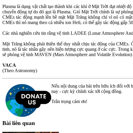
Plasma là dạng vật chất tạo thành khi các khí ở Mặt Trời đạt nhiệt đ
chuyển động tự do đó gọi là Plasma. Gió Mặt Trời chính là sự phóng
CMEs tác động mạnh lên bề mặt Mặt Trăng không chỉ vì nó có mật đ
CMEs thì nó mang theo cả nhiều ion Heli, có thể gây tác động gấp 50
Các nhà nghiên cứu tin rằng vệ tinh LADEE (Lunar Atmosphere And
Mặt Trăng không phải thiên thể duy nhất chịu tác động của CMEs. Ở 
tinh, nó là tác nhân gây nên hiện tượng cực quang ở các cực. Tron
sẽ phóng vệ tinh MAVEN (Mars Atmosphere and Volatile Evolution) để
VACA
(Theo Astronomy)
Nếu nội dung của bài trên hữu ích đối với b
nay - cực kỳ chính xác tới cộng đồng.
Trân trọng cám ơn!
Bài liên quan