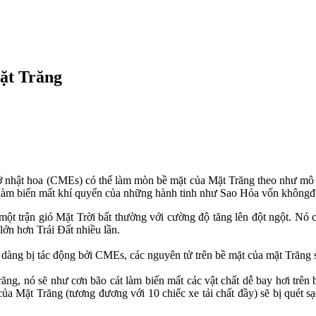
ặt Trăng
 ở nhật hoa (CMEs) có thể làm mòn bề mặt của Mặt Trăng theo như mô
n làm biến mất khí quyển của những hành tinh như Sao Hỏa vốn khôngđư
ột trận gió Mặt Trời bất thường với cường độ tăng lên đột ngột. Nó có
lớn hơn Trái Đất nhiều lần.
dàng bị tác động bởi CMEs, các nguyên tử trên bề mặt của mặt Trăng sẽ
răng, nó sẽ như cơn bão cát làm biến mất các vật chất dễ bay hơi trê
của Mặt Trăng (tương đương với 10 chiếc xe tải chất đầy) sẽ bị quét s