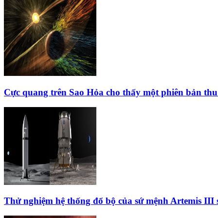
Cực quang trên Sao Hỏa cho thấy một phiên bản thu 
Thử nghiệm hệ thống đổ bộ của sứ mệnh Artemis III 