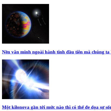
Nền văn minh ngoài hành tinh đầu tiên mà chúng ta b
Một kilonova gần tới mức nào thì có thể đe dọa sự s