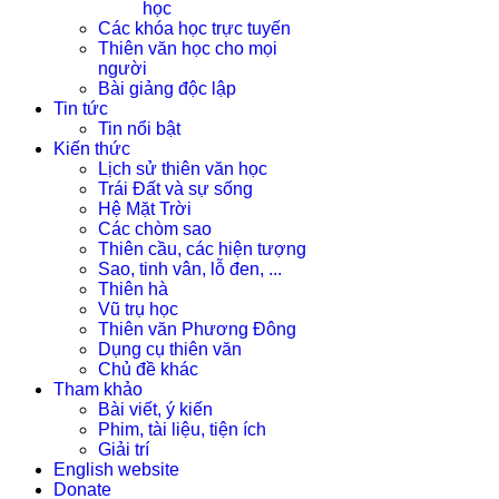
học
Các khóa học trực tuyến
Thiên văn học cho mọi
người
Bài giảng độc lập
Tin tức
Tin nổi bật
Kiến thức
Lịch sử thiên văn học
Trái Đất và sự sống
Hệ Mặt Trời
Các chòm sao
Thiên cầu, các hiện tượng
Sao, tinh vân, lỗ đen, ...
Thiên hà
Vũ trụ học
Thiên văn Phương Đông
Dụng cụ thiên văn
Chủ đề khác
Tham khảo
Bài viết, ý kiến
Phim, tài liệu, tiện ích
Giải trí
English website
Donate