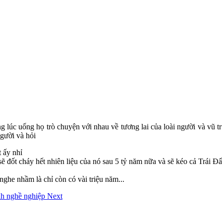
?
 lúc uống họ trò chuyện với nhau về tương lai của loài người và vũ t
người và hỏi
t ấy nhỉ
ẽ đốt cháy hết nhiên liệu của nó sau 5 tỷ năm nữa và sẽ kéo cả Trái Đất 
 nghe nhầm là chỉ còn có vài triệu năm...
ệnh nghề nghiệp
Next