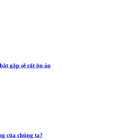
ắt gặp sẽ rất ồn ào
ống của chúng ta?