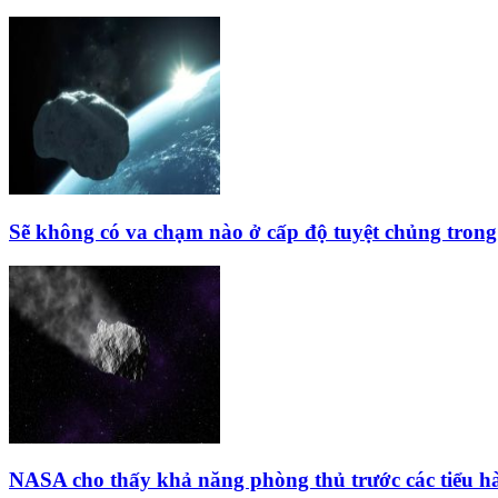
Sẽ không có va chạm nào ở cấp độ tuyệt chủng trong 
NASA cho thấy khả năng phòng thủ trước các tiểu h