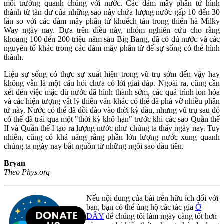
môi trường quanh chúng với nước. Các đám mây phân tử hình
thành từ tàn dư của những sao này chứa lượng nước gấp 10 đến 30
lần so với các đám mây phân tử khuếch tán trong thiên hà Milky
Way ngày nay. Dựa trên điều này, nhóm nghiên cứu cho rằng
khoảng 100 đến 200 triệu năm sau Big Bang, đã có đủ nước và các
nguyên tố khác trong các đám mây phân tử để sự sống có thể hình
thành.
Liệu sự sống có thực sự xuất hiện trong vũ trụ sớm đến vậy hay
không vẫn là một câu hỏi chưa có lời giải đáp. Ngoài ra, cũng cần
xét đến việc mặc dù nước đã hình thành sớm, các quá trình ion hóa
và các hiện tượng vật lý thiên văn khác có thể đã phá vỡ nhiều phân
tử này. Nước có thể đã dồi dào vào thời kỳ đầu, nhưng vũ trụ sau đó
có thể đã trải qua một "thời kỳ khô hạn" trước khi các sao Quần thể
II và Quần thể I tạo ra lượng nước như chúng ta thấy ngày nay. Tuy
nhiên, cũng có khả năng rằng phần lớn lượng nước xung quanh
chúng ta ngày nay bắt nguồn từ những ngôi sao đầu tiên.
Bryan
Theo Phys.org
Nếu nội dung của bài trên hữu ích đối với
bạn, bạn có thể ủng hộ các tác giả
Ở
ĐÂY
để chúng tôi làm ngày càng tốt hơn