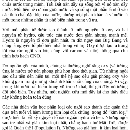
chứa nước trong mình. Trái Đất tràn đầy sự sống bởi vì nó tràn đầy
nước. Mối liên hệ cơ bản giữa nước và sự sống một phần là nhờ vào
các tính chất đặc biệt của nước, nhưng một phần khác là vì nước là
một trong những phân tử phổ biến nhất trong vũ trụ.
Với mỗi phân tử được tạo thành từ một nguyên tử oxy và hai
nguyên tử hydro, cấu trúc của nước đơn giản nhưng mạnh mẽ.
Hydro là nguyên tố đơn giản nhất, ra đời ngay sau Big Bang và
cũng là nguyên tố phổ biến nhất trong vũ trụ. Oxy được tạo ra trong
lõi của các ngôi sao lớn, cùng với carbon và nitơ, thông qua chu
trình hợp hạch CNO.
Do nguồn gốc của mình, chúng ta thường nghĩ rằng oxy (và tương
ứng là nước) trở nên phong phú hơn theo thời gian. Từ những ngôi
sao đầu tiên đến hiện tại, mỗi thế hệ sao đều giải phóng oxy vào
không gian trong những khoảnh khắc cuối cùng của chúng. Vì vậy,
trong khi nước rất hiếm trong vũ trụ sơ khai, thì giờ đây nó tương
đối phổ biến. Tuy nhiên, một nghiên cứu mới đây lại cho thấy điều
này không hoàn toàn đúng.
Các nhà thiên văn học phân loại các ngôi sao thành các quần thể
dựa trên tuổi và hàm lượng kim loại của chúng, trong đó “kim loại”
được hiểu là bất kỳ nguyên tố nào ngoài hydro và heli. Những ngôi
sao trẻ nhất và giàu kim loại nhất, chẳng hạn như Mặt Trời, được
gọi là Quần thể I (Population I). Những sao già hơn, ít kim loại hơn,