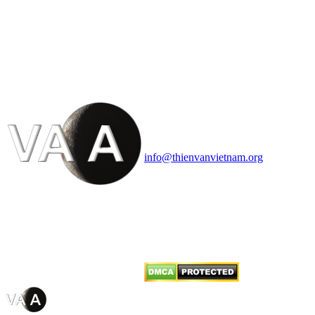
HỘI THIÊN
VĂN VÀ VŨ TRỤ
HỌC VIỆT NAM
Vietnam Astronomy and
Cosmology Association (VACA)
Văn phòng: 90b Khương Đình,
quận Thanh Xuân, Hà Nội
Điện thoại: 091.530.1116; Email:
info@thienvanvietnam.org
Mọi bài viết tại đây thuộc bản
quyền của VACA, vui lòng ghi rõ
tên tác giả và nguồn trích
dẫn
Thienvanvietnam.org
khi quý
vị tái sử dụng bất cứ nội dung nào
từ website này.