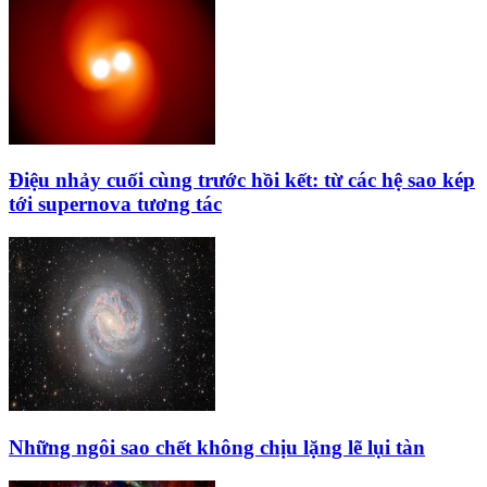
Điệu nhảy cuối cùng trước hồi kết: từ các hệ sao kép
tới supernova tương tác
Những ngôi sao chết không chịu lặng lẽ lụi tàn