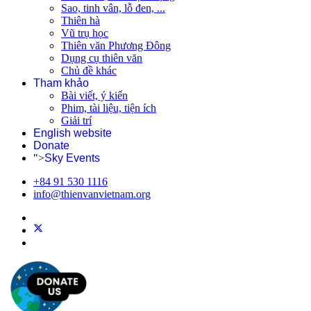
Sao, tinh vân, lỗ đen, ...
Thiên hà
Vũ trụ học
Thiên văn Phương Đông
Dụng cụ thiên văn
Chủ đề khác
Tham khảo
Bài viết, ý kiến
Phim, tài liệu, tiện ích
Giải trí
English website
Donate
">
Sky Events
+84 91 530 1116
info@thienvanvietnam.org