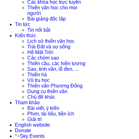
Các khóa học trực tuyến
Thiên văn học cho mọi
người
Bài giảng độc lập
Tin tức
Tin nổi bật
Kiến thức
Lịch sử thiên văn học
Trái Đất và sự sống
Hệ Mặt Trời
Các chòm sao
Thiên cầu, các hiện tượng
Sao, tinh vân, lỗ đen, ...
Thiên hà
Vũ trụ học
Thiên văn Phương Đông
Dụng cụ thiên văn
Chủ đề khác
Tham khảo
Bài viết, ý kiến
Phim, tài liệu, tiện ích
Giải trí
English website
Donate
">
Sky Events