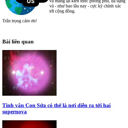
và mang lại kiến thức phong phú, đa dạng
và - như bao lâu nay - cực kỳ chính xác
tới cộng đồng.
Trân trọng cám ơn!
Bài liên quan
Tinh vân Con Sứa có thể là nơi diễn ra tới hai
supernova