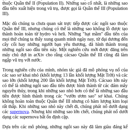
thuộc Quần thể II (Population II). Những sao cổ nhất, là những sao
đầu tiên xuất hiện trong vũ trụ, được gọi là Quần thể III (Population
III).
Mặc dù chúng ta chưa quan sát trực tiếp được các ngôi sao thuộc
Quần thể III, nhưng chúng có thể là những sao khổng lồ được tạo
thành hoàn toàn từ hydro và heli. Những "hạt mầm" đầu tiên của
mọi thứ chúng ta thấy xung quanh mình ngày nay, từ đại dương đến
cây cối hay những người bạn yêu thương, đã hình thành trong
những ngôi sao đầu tiên này. Một nghiên cứu mới được đăng trên
máy chủ đợi in arXiv cho rằng cácsao Quần thể III cũng đã làm
ngập vũ trụ với nước.
Trong nghiên cứu của mình, nhóm tác giả đã mô phỏng vụ nổ của
các sao sơ khai nhỏ (khối lượng 13 lần khối lượng Mặt Trời) và các
sao lớn (khối lượng 200 lần khối lượng Mặt Trời). Cácsao lớn này
có thể là những ngôi sao đầu tiên được hình thành từ các đám mây
nguyên thủy, trong khi những sao nhỏ hơn có thể là những sao đầu
tiên được hình thành trong các "vườn ươm sao" sơ khai. Chúng
không hoàn toàn thuộc Quần thể III nhưng có hàm lượng kim loại
rất thấp. Khi những sao nhỏ này chết đi, chúng phát nổ dưới dạng
các
supernova
. Nhưng khi những sao lớn chết, chúng phát nổ dưới
dạng các supernova bất ổn định cặp.
Dựa trên các mô phỏng, những ngôi sao này đã làm giàu đáng kể