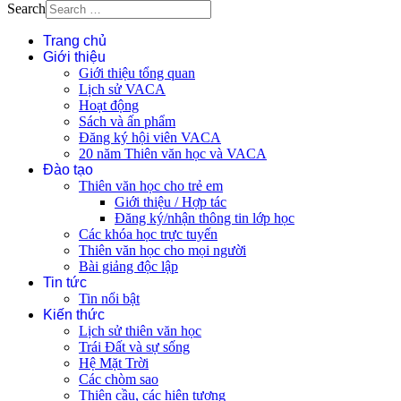
Search
Trang chủ
Giới thiệu
Giới thiệu tổng quan
Lịch sử VACA
Hoạt động
Sách và ấn phẩm
Đăng ký hội viên VACA
20 năm Thiên văn học và VACA
Đào tạo
Thiên văn học cho trẻ em
Giới thiệu / Hợp tác
Đăng ký/nhận thông tin lớp học
Các khóa học trực tuyến
Thiên văn học cho mọi người
Bài giảng độc lập
Tin tức
Tin nổi bật
Kiến thức
Lịch sử thiên văn học
Trái Đất và sự sống
Hệ Mặt Trời
Các chòm sao
Thiên cầu, các hiện tượng