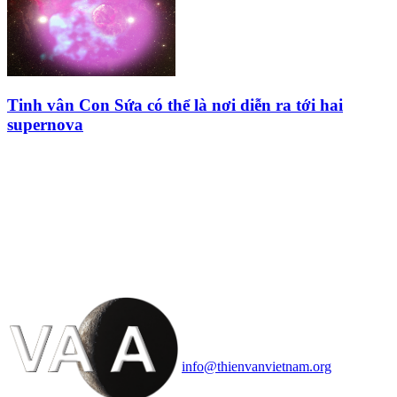
Tinh vân Con Sứa có thể là nơi diễn ra tới hai
supernova
HỘI THIÊN
VĂN VÀ VŨ TRỤ
HỌC VIỆT NAM
Vietnam Astronomy and
Cosmology Association (VACA)
Văn phòng: 90b Khương Đình,
quận Thanh Xuân, Hà Nội
Điện thoại: 091.530.1116; Email:
info@thienvanvietnam.org
Mọi bài viết tại đây thuộc bản