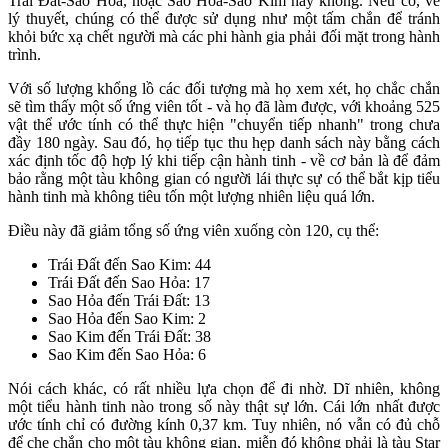
Trái Đất-Sao Hỏa, hoặc Sao Hỏa-Sao Kim hay không. Nếu có, về
lý thuyết, chúng có thể được sử dụng như một tấm chắn để tránh
khỏi bức xạ chết người mà các phi hành gia phải đối mặt trong hành
trình.
Với số lượng khổng lồ các đối tượng mà họ xem xét, họ chắc chắn
sẽ tìm thấy một số ứng viên tốt - và họ đã làm được, với khoảng 525
vật thể ước tính có thể thực hiện "chuyển tiếp nhanh" trong chưa
đầy 180 ngày. Sau đó, họ tiếp tục thu hẹp danh sách này bằng cách
xác định tốc độ hợp lý khi tiếp cận hành tinh - về cơ bản là để đảm
bảo rằng một tàu không gian có người lái thực sự có thể bắt kịp tiểu
hành tinh mà không tiêu tốn một lượng nhiên liệu quá lớn.
Điều này đã giảm tổng số ứng viên xuống còn 120, cụ thể:
Trái Đất đến Sao Kim: 44
Trái Đất đến Sao Hỏa: 17
Sao Hỏa đến Trái Đất: 13
Sao Hỏa đến Sao Kim: 2
Sao Kim đến Trái Đất: 38
Sao Kim đến Sao Hỏa: 6
Nói cách khác, có rất nhiều lựa chọn để đi nhờ. Dĩ nhiên, không
một tiểu hành tinh nào trong số này thật sự lớn. Cái lớn nhất được
ước tính chỉ có đường kính 0,37 km. Tuy nhiên, nó vẫn có đủ chỗ
để che chắn cho một tàu không gian, miễn đó không phải là tàu Star