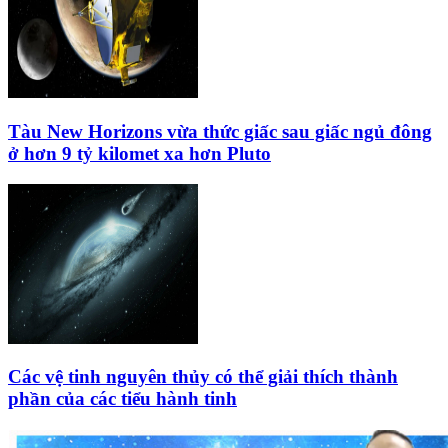
Tàu New Horizons vừa thức giấc sau giấc ngủ đông
ở hơn 9 tỷ kilomet xa hơn Pluto
Các vệ tinh nguyên thủy có thể giải thích thành
phần của các tiểu hành tinh