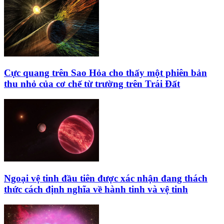
Cực quang trên Sao Hỏa cho thấy một phiên bản
thu nhỏ của cơ chế từ trường trên Trái Đất
Ngoại vệ tinh đầu tiên được xác nhận đang thách
thức cách định nghĩa về hành tinh và vệ tinh