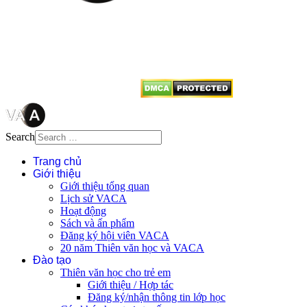
quyền của VACA, vui lòng ghi rõ
tên tác giả và nguồn trích
dẫn
Thienvanvietnam.org
khi quý
vị tái sử dụng bất cứ nội dung nào
từ website này.
Search
Trang chủ
Giới thiệu
Giới thiệu tổng quan
Lịch sử VACA
Hoạt động
Sách và ấn phẩm
Đăng ký hội viên VACA
20 năm Thiên văn học và VACA
Đào tạo
Thiên văn học cho trẻ em
Giới thiệu / Hợp tác
Đăng ký/nhận thông tin lớp học