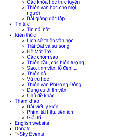
Các khóa học trực tuyến
Thiên văn học cho mọi
người
Bài giảng độc lập
Tin tức
Tin nổi bật
Kiến thức
Lịch sử thiên văn học
Trái Đất và sự sống
Hệ Mặt Trời
Các chòm sao
Thiên cầu, các hiện tượng
Sao, tinh vân, lỗ đen, ...
Thiên hà
Vũ trụ học
Thiên văn Phương Đông
Dụng cụ thiên văn
Chủ đề khác
Tham khảo
Bài viết, ý kiến
Phim, tài liệu, tiện ích
Giải trí
English website
Donate
">
Sky Events