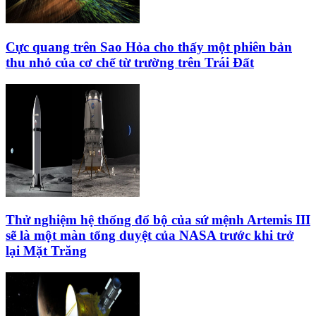
Cực quang trên Sao Hỏa cho thấy một phiên bản
thu nhỏ của cơ chế từ trường trên Trái Đất
Thử nghiệm hệ thống đổ bộ của sứ mệnh Artemis III
sẽ là một màn tổng duyệt của NASA trước khi trở
lại Mặt Trăng