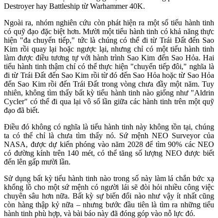
Destroyer hay Battleship từ Warhammer 40K.
Ngoài ra, nhóm nghiên cứu còn phát hiện ra một số tiểu hành tinh
có quỹ đạo đặc biệt hơn. Mười một tiểu hành tinh có khả năng thực
hiện "đa chuyển tiếp," tức là chúng có thể đi từ Trái Đất đến Sao
Kim rồi quay lại hoặc ngược lại, nhưng chỉ có một tiểu hành tinh
làm được điều tương tự với hành trình Sao Kim đến Sao Hỏa. Hai
tiểu hành tinh thậm chí có thể thực hiện "chuyển tiếp đôi," nghĩa là
đi từ Trái Đất đến Sao Kim rồi từ đó đến Sao Hỏa hoặc từ Sao Hỏa
đến Sao Kim rồi đến Trái Đất trong vòng chưa đầy một năm. Tuy
nhiên, không tìm thấy bất kỳ tiểu hành tinh nào giống như "Aldrin
Cycler" có thể đi qua lại vô số lần giữa các hành tinh trên một quỹ
đạo đã biết.
Điều đó không có nghĩa là tiểu hành tinh này không tồn tại, chúng
ta có thể chỉ là chưa tìm thấy nó. Sứ mệnh NEO Surveyor của
NASA, được dự kiến phóng vào năm 2028 để tìm 90% các NEO
có đường kính trên 140 mét, có thể tăng số lượng NEO được biết
đến lên gấp mười lần.
Sử dụng bất kỳ tiểu hành tinh nào trong số này làm lá chắn bức xạ
khổng lồ cho một sứ mệnh có người lái sẽ đòi hỏi nhiều công việc
chuyên sâu hơn nữa. Bất kỳ sự biến đổi nào như vậy ít nhất cũng
còn hàng thập kỷ nữa – nhưng bước đầu tiên là tìm ra những tiểu
hành tinh phù hợp, và bài báo này đã đóng góp vào nỗ lực đó.