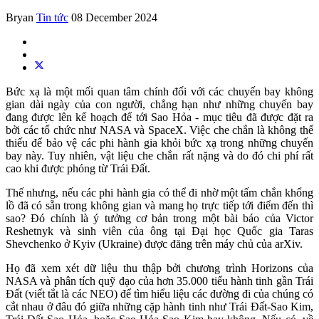
Bryan
Tin tức
08 December 2024
Bức xạ là một mối quan tâm chính đối với các chuyến bay không
gian dài ngày của con người, chẳng hạn như những chuyến bay
đang được lên kế hoạch để tới Sao Hỏa - mục tiêu đã được đặt ra
bởi các tổ chức như NASA và SpaceX. Việc che chắn là không thể
thiếu để bảo vệ các phi hành gia khỏi bức xạ trong những chuyến
bay này. Tuy nhiên, vật liệu che chắn rất nặng và do đó chi phí rất
cao khi được phóng từ Trái Đất.
Thế nhưng, nếu các phi hành gia có thể đi nhờ một tấm chắn khổng
lồ đã có sẵn trong không gian và mang họ trực tiếp tới điểm đến thì
sao? Đó chính là ý tưởng cơ bản trong một bài báo của Victor
Reshetnyk và sinh viên của ông tại Đại học Quốc gia Taras
Shevchenko ở Kyiv (Ukraine) được đăng trên máy chủ của arXiv.
Họ đã xem xét dữ liệu thu thập bởi chương trình Horizons của
NASA và phân tích quỹ đạo của hơn 35.000 tiểu hành tinh gần Trái
Đất (viết tắt là các NEO) để tìm hiểu liệu các đường đi của chúng có
cắt nhau ở đâu đó giữa những cặp hành tinh như Trái Đất-Sao Kim,