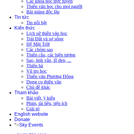
Các khóa học trực tuyến
Thiên văn học cho mọi người
Bài giảng độc lập
Tin tức
Tin nổi bật
Kiến thức
Lịch sử thiên văn học
Trái Đất và sự sống
Hệ Mặt Trời
Các chòm sao
Thiên cầu, các hiện tượng
Sao, tinh vân, lỗ đen, ...
Thiên hà
Vũ trụ học
Thiên văn Phương Đông
Dụng cụ thiên văn
Chủ đề khác
Tham khảo
Bài viết, ý kiến
Phim, tài liệu, tiện ích
Giải trí
English website
Donate
">
Sky Events