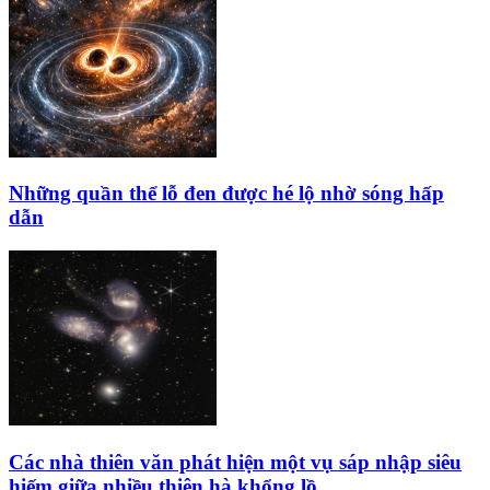
Những quần thể lỗ đen được hé lộ nhờ sóng hấp
dẫn
Các nhà thiên văn phát hiện một vụ sáp nhập siêu
hiếm giữa nhiều thiên hà khổng lồ