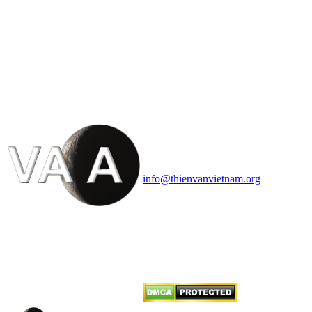
HỘI THIÊN
VĂN VÀ VŨ TRỤ
HỌC VIỆT NAM
Vietnam Astronomy and
Cosmology Association (VACA)
Văn phòng: 90b Khương Đình,
quận Thanh Xuân, Hà Nội
Điện thoại: 091.530.1116; Email:
info@thienvanvietnam.org
Mọi bài viết tại đây thuộc bản
quyền của VACA, vui lòng ghi rõ
tên tác giả và nguồn trích
dẫn
Thienvanvietnam.org
khi quý
vị tái sử dụng bất cứ nội dung nào
từ website này.