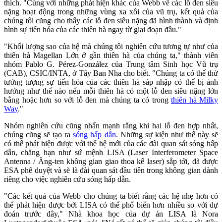
thích. "Cùng với những phát hiện khác của Webb về các lỗ đen siêu
nặng hoạt động trong những vùng xa xôi của vũ trụ, kết quả của
chúng tôi cũng cho thấy các lỗ đen siêu nặng đã hình thành và định
hình sự tiến hóa của các thiên hà ngay từ giai đoạn đầu."
"Khối lượng sao của hệ mà chúng tôi nghiên cứu tương tự như của
thiên hà Magellan Lớn ở gần thiên hà của chúng ta," thành viên
nhóm Pablo G. Pérez-González của Trung tâm Sinh học Vũ trụ
(CAB), CSIC/INTA, ở Tây Ban Nha cho biết. "Chúng ta có thể thử
tưởng tượng sự tiến hóa của các thiên hà sáp nhập có thể bị ảnh
hưởng như thế nào nếu mỗi thiên hà có một lỗ đen siêu nặng lớn
bằng hoặc hơn so với lỗ đen mà chúng ta có trong
thiên hà Milky
Way
."
Nhóm nghiên cứu cũng nhấn mạnh rằng khi hai lỗ đen hợp nhất,
chúng cũng sẽ tạo ra
sóng hấp dẫn
. Những sự kiện như thế này sẽ
có thể phát hiện được với thế hệ mới của các đài quan sát sóng hấp
dẫn, chẳng hạn như sứ mệnh LISA (Laser Interferometer Space
Antenna / Ăng-ten không gian giao thoa kế laser) sắp tới, đã được
ESA phê duyệt và sẽ là đài quan sát đầu tiên trong không gian dành
riêng cho việc nghiên cứu sóng hấp dẫn.
"Các kết quả của Webb cho chúng ta biết rằng các hệ nhẹ hơn có
thể phát hiện được bởi LISA có thể phổ biến hơn nhiều so với dự
đoán trước đây," Nhà khoa học của dự án LISA là Nora