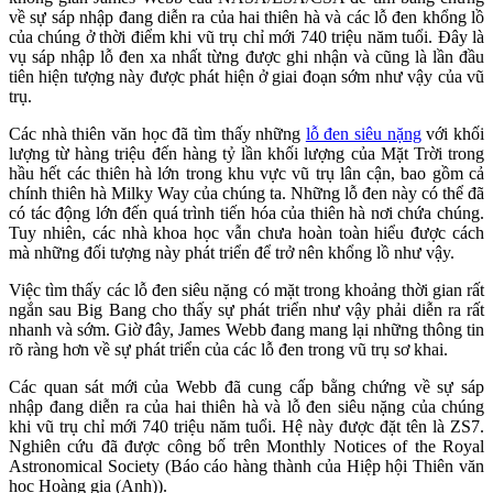
về sự sáp nhập đang diễn ra của hai thiên hà và các lỗ đen khổng lồ
của chúng ở thời điểm khi vũ trụ chỉ mới 740 triệu năm tuổi. Đây là
vụ sáp nhập lỗ đen xa nhất từng được ghi nhận và cũng là lần đầu
tiên hiện tượng này được phát hiện ở giai đoạn sớm như vậy của vũ
trụ.
Các nhà thiên văn học đã tìm thấy những
lỗ đen siêu nặng
với khối
lượng từ hàng triệu đến hàng tỷ lần khối lượng của Mặt Trời trong
hầu hết các thiên hà lớn trong khu vực vũ trụ lân cận, bao gồm cả
chính thiên hà Milky Way của chúng ta. Những lỗ đen này có thể đã
có tác động lớn đến quá trình tiến hóa của thiên hà nơi chứa chúng.
Tuy nhiên, các nhà khoa học vẫn chưa hoàn toàn hiểu được cách
mà những đối tượng này phát triển để trở nên khổng lồ như vậy.
Việc tìm thấy các lỗ đen siêu nặng có mặt trong khoảng thời gian rất
ngắn sau Big Bang cho thấy sự phát triển như vậy phải diễn ra rất
nhanh và sớm. Giờ đây, James Webb đang mang lại những thông tin
rõ ràng hơn về sự phát triển của các lỗ đen trong vũ trụ sơ khai.
Các quan sát mới của Webb đã cung cấp bằng chứng về sự sáp
nhập đang diễn ra của hai thiên hà và lỗ đen siêu nặng của chúng
khi vũ trụ chỉ mới 740 triệu năm tuổi. Hệ này được đặt tên là ZS7.
Nghiên cứu đã được công bố trên Monthly Notices of the Royal
Astronomical Society (Báo cáo hàng thành của Hiệp hội Thiên văn
học Hoàng gia (Anh)).