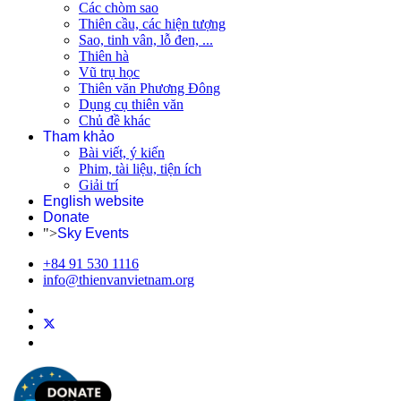
Các chòm sao
Thiên cầu, các hiện tượng
Sao, tinh vân, lỗ đen, ...
Thiên hà
Vũ trụ học
Thiên văn Phương Đông
Dụng cụ thiên văn
Chủ đề khác
Tham khảo
Bài viết, ý kiến
Phim, tài liệu, tiện ích
Giải trí
English website
Donate
">
Sky Events
+84 91 530 1116
info@thienvanvietnam.org