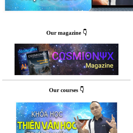
Our magazine 👇
Our courses 👇