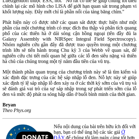
Luetzgendorf thuộc ESA, nói. "Nó rất có thể sẽ giúp chúng tôi điều
chỉnh lại các mô hình cho LISA để giới hạn quan sát trong phạm vi
khối lượng này. Đây mới chỉ là phần nổi của tảng băng chìm."
Phát hiện này có được nhờ các quan sát được thực hiện như một
phần của một chương trình có mục đích thu thập và phân tích quang
phổ của các thiên hà ở dải sóng cận hồng ngoại (tên đầy đủ la
Galaxy Assembly with NIRSpec Integral Field Spectroscopy).
Nhóm nghiên cứu gần đây đã được trao quyền trong một chương
trình lớn sẽ tiến hành trong Chu kỳ 3 của Webb về quan sát, để
nghiên cứu chi tiết mối quan hệ giữa các lỗ đen siêu nặng và thiên
hà chủ của chúng trong một tỷ năm đầu tiên của vũ trụ.
Một thành phần quan trọng của chương trình này sẽ là tìm kiếm và
xác định đặc trưng của các hệ sáp nhập lỗ đen. Nỗ lực này sẽ giúp
xác định tỷ lệ sáp nhập lỗ đen xảy ra ở các thời kỳ sớm của vũ trụ và
sẽ đánh giá vai trò của sự sáp nhập trong sự phát triển sớm của lỗ
đen và mức độ phát ra sóng hấp dẫn ở buổi bình minh của thời gian.
Bryan
Theo Phys.org
Nếu nội dung của bài trên hữu ích đối với
bạn, bạn có thể ủng hộ các tác giả
Ở
ĐÂY
để chúng tôi làm ngày càng tốt hơn