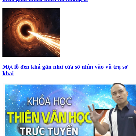
Một lỗ đen khá gần như cửa sổ nhìn vào vũ trụ sơ
khai