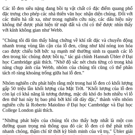
Các lỗ đen siêu nặng đang bồi tụ vật chất có đặc điểm quang phổ
đặc trưng cho phép các nhà thiên văn học nhận diện chúng. Đối với
các thiên hà rất xa, như trong nghiên cứu này, các dấu hiệu này
không thể được phát hiện từ mặt đất và chỉ có thể được nhìn thấy
với kính không gian như Webb.
"Chúng tôi đã tìm thấy bằng chứng về khí rất đặc và chuyển động
nhanh trong vùng lân cận của lỗ đen, cũng như khí nóng ion hóa
cao được chiếu bởi bức xạ mạnh mẽ thường sinh ra quanh các lỗ
đen trong lúc chúng được bồi tụ," tác giả chính Hannah Übler ở Đại
học Cambridge giải thích. "Nhờ độ sắc nét chưa từng có trong khả
năng chụp ảnh của Webb, nhóm của chúng tôi cũng có thể phân
tách rõ ràng khoảng trống giữa hai lỗ đen."
Nhóm nghiên cứu phát hiện rằng một trong hai lỗ đen có khối lượng
gấp 50 triệu lần khối lượng của Mặt Trời. "Khối lượng của lỗ đen
còn lại có khả năng là tương đương, mặc dù khó đo hơn nhiều vì lỗ
đen thứ hai này bị bao phủ bởi khí rất dày đặc," thành viên nhóm
nghiên cứu là Roberto Maiolino ở Đại học Cambridge và Đại học
College London giải thích.
"Những phát hiện của chúng tôi cho thấy hợp nhất là một con
đường quan trọng mà thông qua đó các lỗ đen có thể phát triển
nhanh chóng, thậm chí từ thời kỳ bình minh của vũ trụ," Übler giải