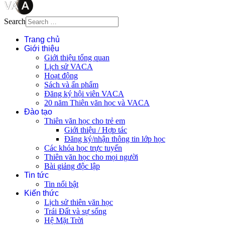
Search
Trang chủ
Giới thiệu
Giới thiệu tổng quan
Lịch sử VACA
Hoạt động
Sách và ấn phẩm
Đăng ký hội viên VACA
20 năm Thiên văn học và VACA
Đào tạo
Thiên văn học cho trẻ em
Giới thiệu / Hợp tác
Đăng ký/nhận thông tin lớp học
Các khóa học trực tuyến
Thiên văn học cho mọi người
Bài giảng độc lập
Tin tức
Tin nổi bật
Kiến thức
Lịch sử thiên văn học
Trái Đất và sự sống
Hệ Mặt Trời