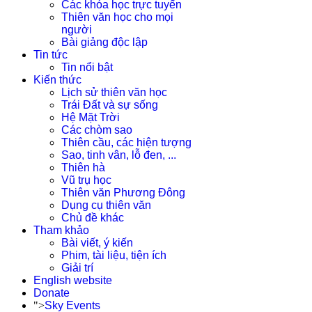
Các khóa học trực tuyến
Thiên văn học cho mọi
người
Bài giảng độc lập
Tin tức
Tin nổi bật
Kiến thức
Lịch sử thiên văn học
Trái Đất và sự sống
Hệ Mặt Trời
Các chòm sao
Thiên cầu, các hiện tượng
Sao, tinh vân, lỗ đen, ...
Thiên hà
Vũ trụ học
Thiên văn Phương Đông
Dụng cụ thiên văn
Chủ đề khác
Tham khảo
Bài viết, ý kiến
Phim, tài liệu, tiện ích
Giải trí
English website
Donate
">
Sky Events