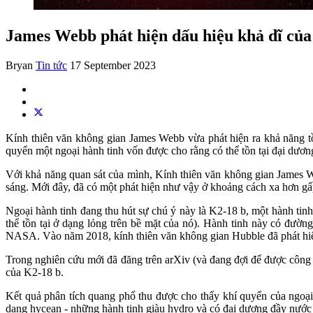
James Webb phát hiện dấu hiệu khả dĩ của 
Bryan
Tin tức
17 September 2023
Kính thiên văn không gian James Webb vừa phát hiện ra khả năng tồn
quyển một ngoại hành tinh vốn được cho rằng có thể tồn tại đại dươn
Với khả năng quan sát của mình, Kính thiên văn không gian James W
sáng. Mới đây, đã có một phát hiện như vậy ở khoảng cách xa hơn g
Ngoại hành tinh đang thu hút sự chú ý này là K2-18 b, một hành tin
thể tồn tại ở dạng lỏng trên bề mặt của nó). Hành tinh này có đườn
NASA. Vào năm 2018, kính thiên văn không gian Hubble đã phát hiện
Trong nghiên cứu mới đã đăng trên arXiv (và đang đợi để được công 
của K2-18 b.
Kết quả phân tích quang phổ thu được cho thấy khí quyển của ngoại
dạng hycean - những hành tinh giàu hydro và có đại dương đầy nước