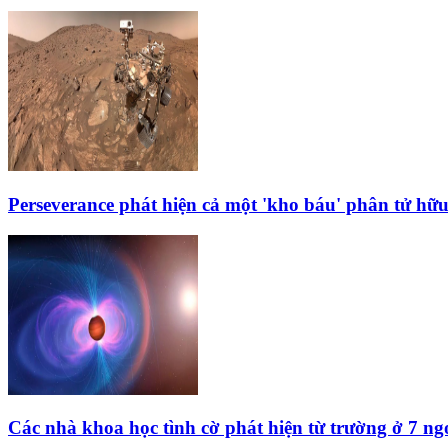
Perseverance phát hiện cả một 'kho báu' phân tử hữ
Các nhà khoa học tình cờ phát hiện từ trường ở 7 ng