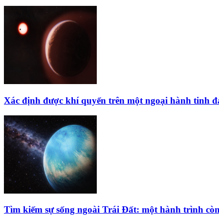
Xác định được khí quyển trên một ngoại hành tinh 
Tìm kiếm sự sống ngoài Trái Đất: một hành trình còn