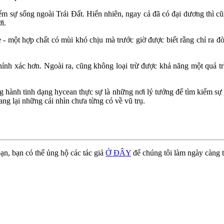
m sự sống ngoài Trái Đất. Hiển nhiên, ngay cả đã có đại dương thì c
i.
- một hợp chất có mùi khó chịu mà trước giờ được biết rằng chỉ ra đời
ính xác hơn. Ngoài ra, cũng không loại trừ được khả năng một quá trì
g hành tinh dạng hycean thực sự là những nơi lý tưởng để tìm kiếm sự 
ng lại những cái nhìn chưa từng có về vũ trụ.
ạn, bạn có thể ủng hộ các tác giả
Ở ĐÂY
để chúng tôi làm ngày càng t