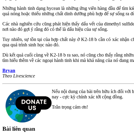
Những hành tinh dạng hycean là những ứng viên hàng đầu để tìm kiế
quá nóng hoặc thiếu những chất dinh dưỡng phù hợp để sự sống ra đờ
Các nhà nghiên cứu cũng phát hiện thấy dấu vết của dimethyl sulfide 
nơi nào đó gợi ý rằng đó có thể là dấu hiệu của sự sống.
Tuy nhiên, sự tồn tại của hợp chất này ở K2-18 b cần có xác nhận ch
qua quá trình sinh học nào đó.
Dù kết quả cuối cùng về K2-18 b ra sao, nó cũng cho thấy rằng nhữn
tìm hiểu thêm về các ngoại hành tinh khi mà khả năng của nó đang ma
Bryan
Theo Livescience
Nếu nội dung của bài trên hữu ích đối với b
nay - cực kỳ chính xác tới cộng đồng.
Trân trọng cám ơn!
Bài liên quan