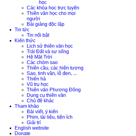
học
Các khóa học trực tuyến
Thiên văn học cho mọi
người
Bài giảng độc lập
Tin tức
Tin nổi bật
Kiến thức
Lịch sử thiên văn học
Trái Đất và sự sống
Hệ Mặt Trời
Các chòm sao
Thiên cầu, các hiện tượng
Sao, tinh vân, lỗ đen, ...
Thiên hà
Vũ trụ học
Thiên văn Phương Đông
Dụng cụ thiên văn
Chủ đề khác
Tham khảo
Bài viết, ý kiến
Phim, tài liệu, tiện ích
Giải trí
English website
Donate