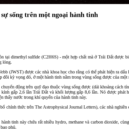
sự sống trên một ngoại hành tinh
 tại dimethyl sulfide (C2H6S) - một hợp chất mà ở Trái Đất được biết 
g lỏng.
ebb (JWST) được các nhà khoa học cho rằng có thể phát hiện ra dấu 
ấp đôi kỳ vọng đó, ở một hành tinh nằm trong vùng sống được của một
h chuyển động trên quỹ đạo thuộc vùng sống được (dải khoảng cách tí
g kính gấp 2,6 lần Trái Đất và khối lượng gấp 8,6 lần. Nó được phát
 thấy nước trong khí quyển của hành tinh này.
bố chính thức trên The Astrophysical Journal Letters), các nhà nghiê
 hành tinh này chứa rất nhiều hydro, methane và carbon dioxide, cùng
 bao phủ.