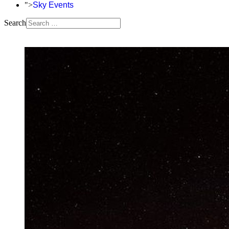
">
Sky Events
Search