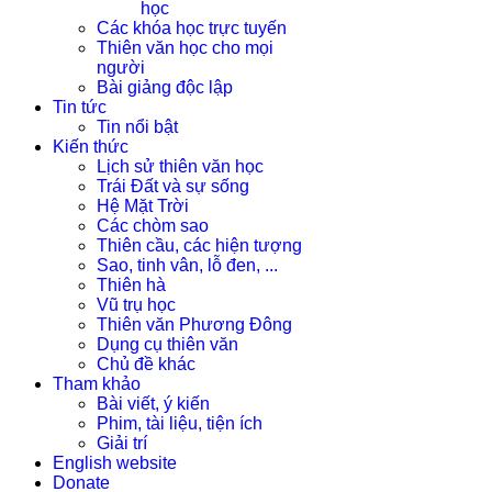
học
Các khóa học trực tuyến
Thiên văn học cho mọi
người
Bài giảng độc lập
Tin tức
Tin nổi bật
Kiến thức
Lịch sử thiên văn học
Trái Đất và sự sống
Hệ Mặt Trời
Các chòm sao
Thiên cầu, các hiện tượng
Sao, tinh vân, lỗ đen, ...
Thiên hà
Vũ trụ học
Thiên văn Phương Đông
Dụng cụ thiên văn
Chủ đề khác
Tham khảo
Bài viết, ý kiến
Phim, tài liệu, tiện ích
Giải trí
English website
Donate