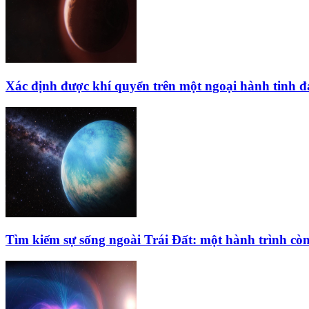
Xác định được khí quyển trên một ngoại hành tinh 
Tìm kiếm sự sống ngoài Trái Đất: một hành trình còn