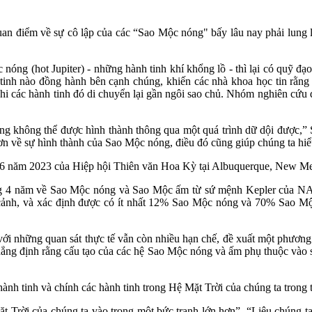
uan điểm về sự cô lập của các “Sao Mộc nóng" bấy lâu nay phải lung la
óng (hot Jupiter) - những hành tinh khí khổng lồ - thì lại có quỹ đạ
 tinh nào đồng hành bên cạnh chúng, khiến các nhà khoa học tin rằng
khi các hành tinh đó di chuyển lại gần ngôi sao chủ. Nhóm nghiên cứu
óng không thể được hình thành thông qua một quá trình dữ dội được,”
hơn về sự hình thành của Sao Mộc nóng, điều đó cũng giúp chúng ta hi
ng 6 năm 2023 của Hiệp hội Thiên văn Hoa Kỳ tại Albuquerque, New M
trong 4 năm về Sao Mộc nóng và Sao Mộc ấm từ sứ mệnh Kepler của N
á cảnh, và xác định được có ít nhất 12% Sao Mộc nóng và 70% Sao Mộ
ới những quan sát thực tế vẫn còn nhiều hạn chế, đề xuất một phương 
 khẳng định rằng cấu tạo của các hệ Sao Mộc nóng và ấm phụ thuộc vào s
nh tinh và chính các hành tinh trong Hệ Mặt Trời của chúng ta trong t
ặt Trời của chúng ta vào trong một bức tranh lớn hơn”, “Liệu chúng t