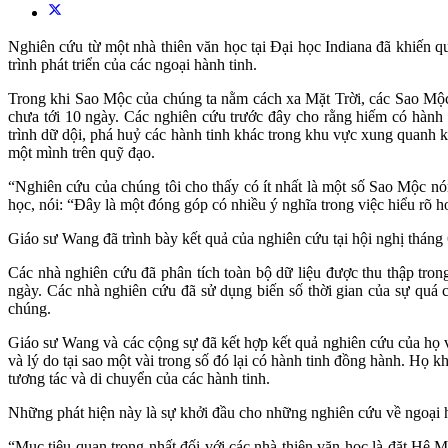
Nghiên cứu từ một nhà thiên văn học tại Đại học Indiana đã khiến q
trình phát triển của các ngoại hành tinh.
Trong khi Sao Mộc của chúng ta nằm cách xa Mặt Trời, các Sao Mộc n
chưa tới 10 ngày. Các nghiên cứu trước đây cho rằng hiếm có hành
trình dữ dội, phá huỷ các hành tinh khác trong khu vực xung quanh 
một mình trên quỹ đạo.
“Nghiên cứu của chúng tôi cho thấy có ít nhất là một số Sao Mộc n
học, nói: “Đây là một đóng góp có nhiều ý nghĩa trong việc hiểu rõ 
Giáo sư Wang đã trình bày kết quả của nghiên cứu tại hội nghị thá
Các nhà nghiên cứu đã phân tích toàn bộ dữ liệu được thu thập 
ngày. Các nhà nghiên cứu đã sử dụng biến số thời gian của sự qu
chúng.
Giáo sư Wang và các cộng sự đã kết hợp kết quả nghiên cứu của họ v
và lý do tại sao một vài trong số đó lại có hành tinh đồng hành. Họ
tương tác và di chuyển của các hành tinh.
Những phát hiện này là sự khởi đầu cho những nghiên cứu về ngoại hà
“Mục tiêu quan trọng nhất đối với các nhà thiên văn học là đặt Hệ M