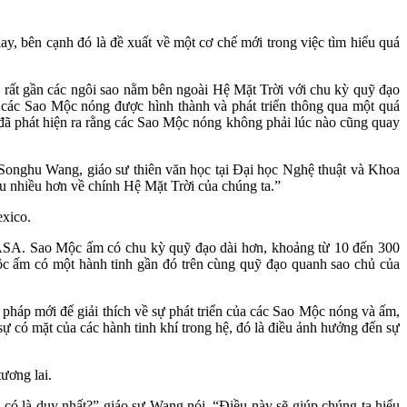
y, bên cạnh đó là đề xuất về một cơ chế mới trong việc tìm hiểu quá
o rất gần các ngôi sao nằm bên ngoài Hệ Mặt Trời với chu kỳ quỹ đạo
 các Sao Mộc nóng được hình thành và phát triển thông qua một quá
 đã phát hiện ra rằng các Sao Mộc nóng không phải lúc nào cũng quay
 Songhu Wang, giáo sư thiên văn học tại Đại học Nghệ thuật và Khoa
ểu nhiều hơn về chính Hệ Mặt Trời của chúng ta.”
exico.
ASA. Sao Mộc ấm có chu kỳ quỹ đạo dài hơn, khoảng từ 10 đến 300
c ấm có một hành tinh gần đó trên cùng quỹ đạo quanh sao chủ của
pháp mới để giải thích về sự phát triển của các Sao Mộc nóng và ấm,
ự có mặt của các hành tinh khí trong hệ, đó là điều ảnh hưởng đến sự
ương lai.
a có là duy nhất?” giáo sư Wang nói. “Điều này sẽ giúp chúng ta hiểu