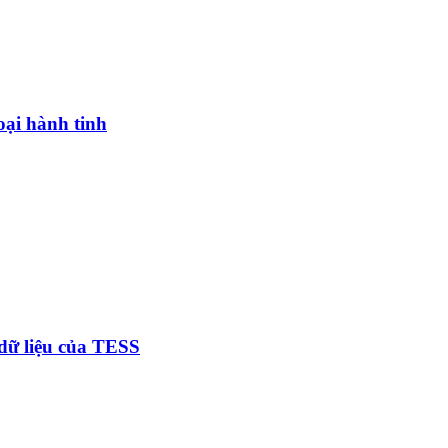
oại hành tinh
 dữ liệu của TESS