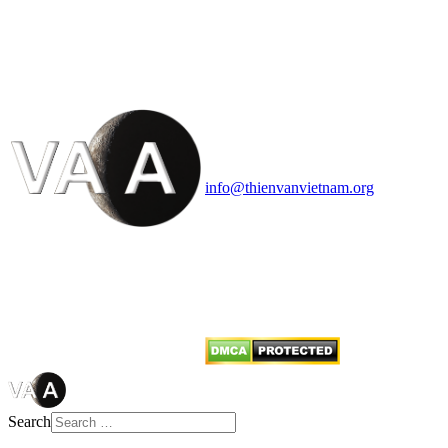
HỘI THIÊN
VĂN VÀ VŨ TRỤ
HỌC VIỆT NAM
Vietnam Astronomy and
Cosmology Association (VACA)
Văn phòng: 90b Khương Đình,
quận Thanh Xuân, Hà Nội
Điện thoại: 091.530.1116; Email:
info@thienvanvietnam.org
Mọi bài viết tại đây thuộc bản
quyền của VACA, vui lòng ghi rõ
tên tác giả và nguồn trích
dẫn
Thienvanvietnam.org
khi quý
vị tái sử dụng bất cứ nội dung nào
từ website này.
Search