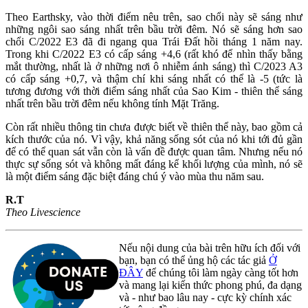
Theo Earthsky, vào thời điểm nêu trên, sao chổi này sẽ sáng như
những ngôi sao sáng nhất trên bầu trời đêm. Nó sẽ sáng hơn sao
chổi C/2022 E3 đã đi ngang qua Trái Đất hồi tháng 1 năm nay.
Trong khi C/2022 E3 có cấp sáng +4,6 (rất khó để nhìn thấy bằng
mắt thường, nhất là ở những nơi ô nhiễm ánh sáng) thì C/2023 A3
có cấp sáng +0,7, và thậm chí khi sáng nhất có thể là -5 (tức là
tương đương với thời điểm sáng nhất của Sao Kim - thiên thể sáng
nhất trên bầu trời đêm nếu không tính Mặt Trăng.
Còn rất nhiều thông tin chưa được biết về thiên thể này, bao gồm cả
kích thước của nó. Vì vậy, khả năng sống sót của nó khi tới đủ gần
để có thể quan sát vẫn còn là vấn đề được quan tâm. Nhưng nếu nó
thực sự sống sót và không mất đáng kể khối lượng của mình, nó sẽ
là một điểm sáng đặc biệt đáng chú ý vào mùa thu năm sau.
R.T
Theo Livescience
Nếu nội dung của bài trên hữu ích đối với
bạn, bạn có thể ủng hộ các tác giả
Ở
ĐÂY
để chúng tôi làm ngày càng tốt hơn
và mang lại kiến thức phong phú, đa dạng
và - như bao lâu nay - cực kỳ chính xác