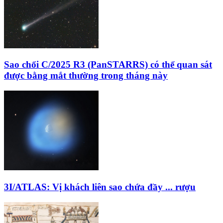
Sao chổi C/2025 R3 (PanSTARRS) có thể quan sát
được bằng mắt thường trong tháng này
3I/ATLAS: Vị khách liên sao chứa đầy ... rượu