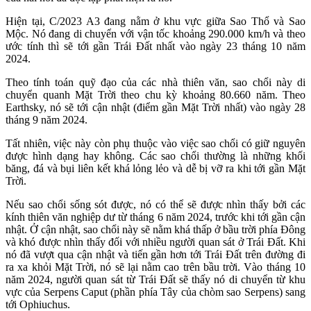
Hiện tại, C/2023 A3 đang nằm ở khu vực giữa Sao Thổ và Sao
Mộc. Nó đang di chuyển với vận tốc khoảng 290.000 km/h và theo
ước tính thì sẽ tới gần Trái Đất nhất vào ngày 23 tháng 10 năm
2024.
Theo tính toán quỹ đạo của các nhà thiên văn, sao chổi này di
chuyển quanh Mặt Trời theo chu kỳ khoảng 80.660 năm. Theo
Earthsky, nó sẽ tới cận nhật (điểm gần Mặt Trời nhất) vào ngày 28
tháng 9 năm 2024.
Tất nhiên, việc này còn phụ thuộc vào việc sao chổi có giữ nguyên
được hình dạng hay không. Các sao chổi thường là những khối
băng, đá và bụi liên kết khá lỏng lẻo và dễ bị vỡ ra khi tới gần Mặt
Trời.
Nếu sao chổi sống sót được, nó có thể sẽ được nhìn thấy bởi các
kính thiên văn nghiệp dư từ tháng 6 năm 2024, trước khi tới gần cận
nhật. Ở cận nhật, sao chổi này sẽ nằm khá thấp ở bầu trời phía Đông
và khó được nhìn thấy đối với nhiều người quan sát ở Trái Đất. Khi
nó đã vượt qua cận nhật và tiến gần hơn tới Trái Đất trên đường đi
ra xa khỏi Mặt Trời, nó sẽ lại nằm cao trên bầu trời. Vào tháng 10
năm 2024, người quan sát từ Trái Đất sẽ thấy nó di chuyển từ khu
vực của Serpens Caput (phần phía Tây của chòm sao Serpens) sang
tới Ophiuchus.