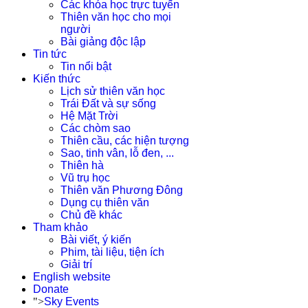
Các khóa học trực tuyến
Thiên văn học cho mọi
người
Bài giảng độc lập
Tin tức
Tin nổi bật
Kiến thức
Lịch sử thiên văn học
Trái Đất và sự sống
Hệ Mặt Trời
Các chòm sao
Thiên cầu, các hiện tượng
Sao, tinh vân, lỗ đen, ...
Thiên hà
Vũ trụ học
Thiên văn Phương Đông
Dụng cụ thiên văn
Chủ đề khác
Tham khảo
Bài viết, ý kiến
Phim, tài liệu, tiện ích
Giải trí
English website
Donate
">
Sky Events