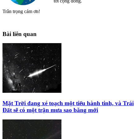
tới cộng đồng.
Trân trọng cám ơn!
Bài liên quan
Mặt Trời đang xé toạch một tiểu hành tinh, và Trái
Đất sẽ có một trận mưa sao băng mới