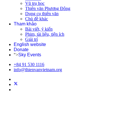
Vũ trụ học
Thiên văn Phương Đông
Dụng cụ thiên văn
Chủ đề khác
Tham khảo
Bài viết, ý kiến
Phim, tài liệu, tiện ích
Giải trí
English website
Donate
">
Sky Events
+84 91 530 1116
info@thienvanvietnam.org