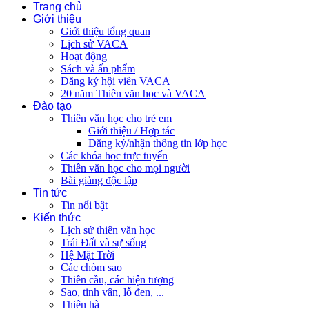
Trang chủ
Giới thiệu
Giới thiệu tổng quan
Lịch sử VACA
Hoạt động
Sách và ấn phẩm
Đăng ký hội viên VACA
20 năm Thiên văn học và VACA
Đào tạo
Thiên văn học cho trẻ em
Giới thiệu / Hợp tác
Đăng ký/nhận thông tin lớp học
Các khóa học trực tuyến
Thiên văn học cho mọi người
Bài giảng độc lập
Tin tức
Tin nổi bật
Kiến thức
Lịch sử thiên văn học
Trái Đất và sự sống
Hệ Mặt Trời
Các chòm sao
Thiên cầu, các hiện tượng
Sao, tinh vân, lỗ đen, ...
Thiên hà