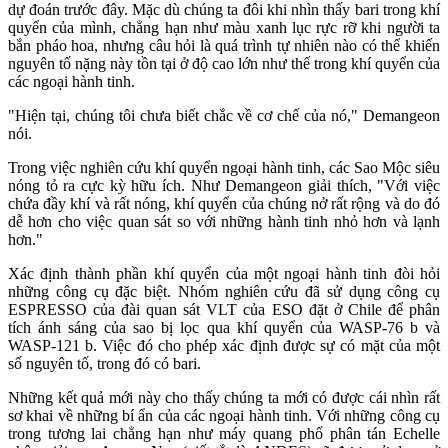
dự đoán trước đây. Mặc dù chúng ta đôi khi nhìn thấy bari trong khí
quyển của mình, chẳng hạn như màu xanh lục rực rỡ khi người ta
bắn pháo hoa, nhưng câu hỏi là quá trình tự nhiên nào có thể khiến
nguyên tố nặng này tồn tại ở độ cao lớn như thế trong khí quyển của
các ngoại hành tinh.
"Hiện tại, chúng tôi chưa biết chắc về cơ chế của nó," Demangeon
nói.
Trong việc nghiên cứu khí quyển ngoại hành tinh, các Sao Mộc siêu
nóng tỏ ra cực kỳ hữu ích. Như Demangeon giải thích, "Với việc
chứa đầy khí và rất nóng, khí quyển của chúng nở rất rộng và do đó
dễ hơn cho việc quan sát so với những hành tinh nhỏ hơn và lạnh
hơn."
Xác định thành phần khí quyển của một ngoại hành tinh đòi hỏi
những công cụ đặc biệt. Nhóm nghiên cứu đã sử dụng công cụ
ESPRESSO của đài quan sát VLT của ESO đặt ở Chile để phân
tích ánh sáng của sao bị lọc qua khí quyển của WASP-76 b và
WASP-121 b. Việc đó cho phép xác định được sự có mặt của một
số nguyên tố, trong đó có bari.
Những kết quả mới này cho thấy chúng ta mới có được cái nhìn rất
sơ khai về những bí ẩn của các ngoại hành tinh. Với những công cụ
trong tương lai chẳng hạn như máy quang phổ phân tán Echelle