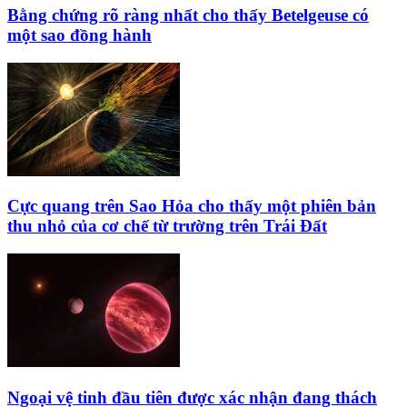
Bằng chứng rõ ràng nhất cho thấy Betelgeuse có
một sao đồng hành
Cực quang trên Sao Hỏa cho thấy một phiên bản
thu nhỏ của cơ chế từ trường trên Trái Đất
Ngoại vệ tinh đầu tiên được xác nhận đang thách