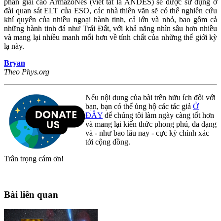
phân giải cao ArmazoNes (viết tắt là ANDES) sẽ được sử dụng ở
đài quan sát ELT của ESO, các nhà thiên văn sẽ có thể nghiên cứu
khí quyển của nhiều ngoại hành tinh, cả lớn và nhỏ, bao gồm cả
những hành tinh đá như Trái Đất, với khả năng nhìn sâu hơn nhiều
và mang lại nhiều manh mối hơn về tính chất của những thế giới kỳ
lạ này.
Bryan
Theo Phys.org
Nếu nội dung của bài trên hữu ích đối với
bạn, bạn có thể ủng hộ các tác giả
Ở
ĐÂY
để chúng tôi làm ngày càng tốt hơn
và mang lại kiến thức phong phú, đa dạng
và - như bao lâu nay - cực kỳ chính xác
tới cộng đồng.
Trân trọng cám ơn!
Bài liên quan