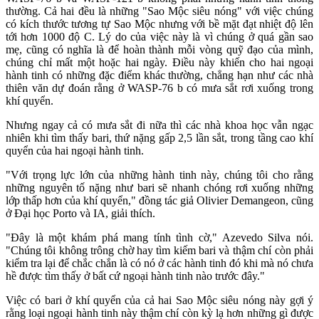
thường. Cả hai đều là những "Sao Mộc siêu nóng" với việc chúng
có kích thước tương tự Sao Mộc nhưng với bề mặt đạt nhiệt độ lên
tới hơn 1000 độ C. Lý do của việc này là vì chúng ở quá gần sao
mẹ, cũng có nghĩa là để hoàn thành mỗi vòng quỹ đạo của mình,
chúng chỉ mất một hoặc hai ngày. Điều này khiến cho hai ngoại
hành tinh có những đặc điểm khác thường, chẳng hạn như các nhà
thiên văn dự đoán rằng ở WASP-76 b có mưa sắt rơi xuống trong
khí quyển.
Nhưng ngay cả có mưa sắt đi nữa thì các nhà khoa học vẫn ngạc
nhiên khi tìm thấy bari, thứ nặng gấp 2,5 lần sắt, trong tầng cao khí
quyển của hai ngoại hành tinh.
"Với trọng lực lớn của những hành tinh này, chúng tôi cho rằng
những nguyên tố nặng như bari sẽ nhanh chóng rơi xuống những
lớp thấp hơn của khí quyển," đồng tác giả Olivier Demangeon, cũng
ở Đại học Porto và IA, giải thích.
"Đây là một khám phá mang tính tình cờ," Azevedo Silva nói.
"Chúng tôi không trông chờ hay tìm kiếm bari và thậm chí còn phải
kiểm tra lại để chắc chắn là có nó ở các hành tinh đó khi mà nó chưa
hề được tìm thấy ở bất cứ ngoại hành tinh nào trước đây."
Việc có bari ở khí quyển của cả hai Sao Mộc siêu nóng này gợi ý
rằng loại ngoại hành tinh này thậm chí còn kỳ lạ hơn những gì được