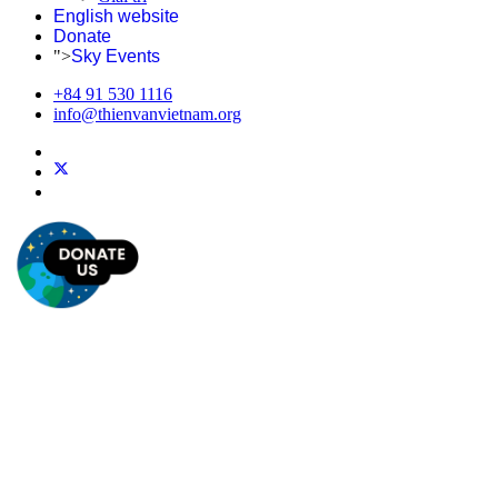
English website
Donate
">
Sky Events
+84 91 530 1116
info@thienvanvietnam.org