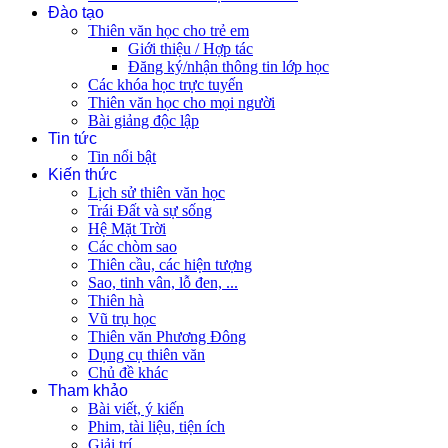
Đào tạo
Thiên văn học cho trẻ em
Giới thiệu / Hợp tác
Đăng ký/nhận thông tin lớp học
Các khóa học trực tuyến
Thiên văn học cho mọi người
Bài giảng độc lập
Tin tức
Tin nổi bật
Kiến thức
Lịch sử thiên văn học
Trái Đất và sự sống
Hệ Mặt Trời
Các chòm sao
Thiên cầu, các hiện tượng
Sao, tinh vân, lỗ đen, ...
Thiên hà
Vũ trụ học
Thiên văn Phương Đông
Dụng cụ thiên văn
Chủ đề khác
Tham khảo
Bài viết, ý kiến
Phim, tài liệu, tiện ích
Giải trí