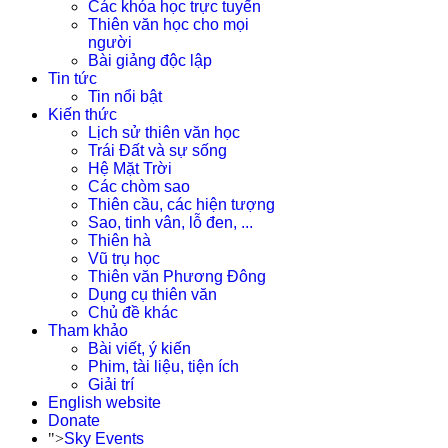
Các khóa học trực tuyến
Thiên văn học cho mọi
người
Bài giảng độc lập
Tin tức
Tin nổi bật
Kiến thức
Lịch sử thiên văn học
Trái Đất và sự sống
Hệ Mặt Trời
Các chòm sao
Thiên cầu, các hiện tượng
Sao, tinh vân, lỗ đen, ...
Thiên hà
Vũ trụ học
Thiên văn Phương Đông
Dụng cụ thiên văn
Chủ đề khác
Tham khảo
Bài viết, ý kiến
Phim, tài liệu, tiện ích
Giải trí
English website
Donate
">
Sky Events