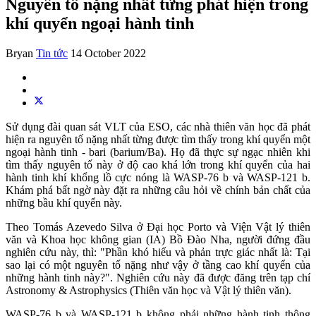
Nguyên tố nặng nhất từng phát hiện trong
khí quyển ngoại hành tinh
Bryan
Tin tức
14 October 2022
Sử dụng đài quan sát VLT của ESO, các nhà thiên văn học đã phát
hiện ra nguyên tố nặng nhất từng được tìm thấy trong khí quyển một
ngoại hành tinh - bari (barium/Ba). Họ đã thực sự ngạc nhiên khi
tìm thấy nguyên tố này ở độ cao khá lớn trong khí quyển của hai
hành tinh khí khổng lồ cực nóng là WASP-76 b và WASP-121 b.
Khám phá bất ngờ này đặt ra những câu hỏi về chính bản chất của
những bầu khí quyển này.
Theo Tomás Azevedo Silva ở Đại học Porto và Viện Vật lý thiên
văn và Khoa học không gian (IA) Bồ Đào Nha, người đứng đầu
nghiên cứu này, thì: "Phần khó hiểu và phản trực giác nhất là: Tại
sao lại có một nguyên tố nặng như vậy ở tầng cao khí quyển của
những hành tinh này?". Nghiên cứu này đã được đăng trên tạp chí
Astronomy & Astrophysics (Thiên văn học và Vật lý thiên văn).
WASP-76 b và WASP-121 b không phải những hành tinh thông