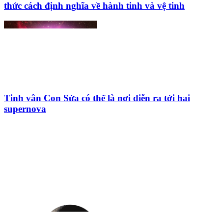
thức cách định nghĩa về hành tinh và vệ tinh
Tinh vân Con Sứa có thể là nơi diễn ra tới hai
supernova
HỘI THIÊN
VĂN VÀ VŨ TRỤ
HỌC VIỆT NAM
Vietnam Astronomy and
Cosmology Association (VACA)
Văn phòng: 90b Khương Đình,