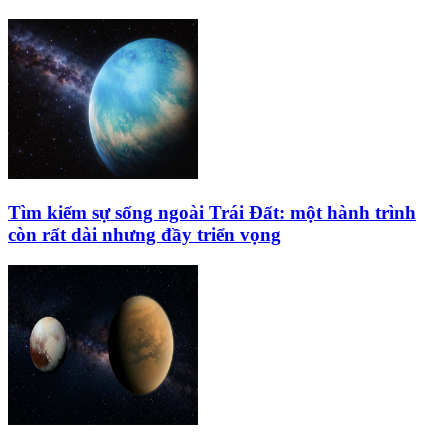
Tìm kiếm sự sống ngoài Trái Đất: một hành trình
còn rất dài nhưng đầy triển vọng