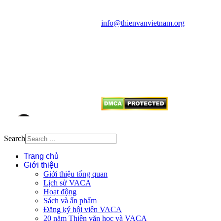
quận Thanh Xuân, Hà Nội
Điện thoại: 091.530.1116; Email:
info@thienvanvietnam.org
Mọi bài viết tại đây thuộc bản
quyền của VACA, vui lòng ghi rõ
tên tác giả và nguồn trích
dẫn
Thienvanvietnam.org
khi quý
vị tái sử dụng bất cứ nội dung nào
từ website này.
Search
Trang chủ
Giới thiệu
Giới thiệu tổng quan
Lịch sử VACA
Hoạt động
Sách và ấn phẩm
Đăng ký hội viên VACA
20 năm Thiên văn học và VACA