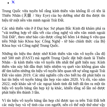
Trung Quốc vừa tuyên bố rằng kính thiên văn khổng lồ có tên là
Thiên Nhãn (天眼 / Sky Eye) của họ dường như đã thu được tín
hiệu từ một nền văn minh ngoài Trái Đất.
Các nhà thiên văn ở ở Đại học Sư phạm Bắc Kinh đã khám phá ra
"vài trường hợp về dấu vết của công nghệ và nền văn minh ngoài
Trái Đất", theo như báo cáo được công bố hôm 14 tháng 6 vừa qua
trên Nhật báo Khoa học Công Nghệ - tờ báo chính thức của Bộ
Khoa học và Công nghệ Trung Quốc.
Những tín hiệu thu được nhờ Kính thiên văn văn vô tuyến cầu độ
mở 500 mét (FAST) mà người Trung Quốc đặt biệt danh là Thiên
Nhãn - là kính thiên văn vô tuyến lớn nhất thế giới hiện nay. Kính
thiên văn này bắt đầu thực hiện nhiệm vụ quét vào không gian sâu
để tìm kiếm những tín hiệu vô tuyến liên quan tới sự sống ngoài Trái
Đất vào năm 2019. Các nhà nghiên cứu cho biết họ đã phát hiện ra
hai tín hiệu vô tuyến băng tần hẹp vào năm 2020. Và rồi, vào năm
2022, một khảo sát về các ngoại hành tinh đã biết đã tìm ra một tín
hiệu vô tuyến băng tần hẹp kỳ lạ khác, khiến tổng số lần nó được
phát hiện lên thành 3 lần.
Vì tín hiệu vô tuyến băng tần hẹp chỉ được tạo ra trên Trái Đất bởi
các máy bay và vệ tinh của con người, nên có thể một thứ như vậy