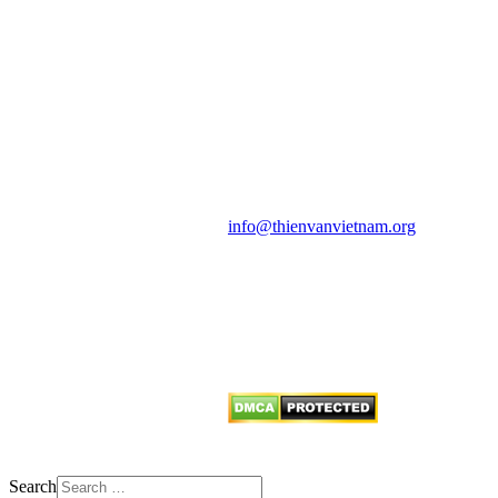
HỘI THIÊN
VĂN VÀ VŨ TRỤ
HỌC VIỆT NAM
Vietnam Astronomy and
Cosmology Association (VACA)
Văn phòng: 90b Khương Đình,
quận Thanh Xuân, Hà Nội
Điện thoại: 091.530.1116; Email:
info@thienvanvietnam.org
Mọi bài viết tại đây thuộc bản
quyền của VACA, vui lòng ghi rõ
tên tác giả và nguồn trích
dẫn
Thienvanvietnam.org
khi quý
vị tái sử dụng bất cứ nội dung nào
từ website này.
Search