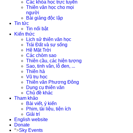
Các khóa học trực tuyến
Thiên văn học cho mọi
người
Bài giảng độc lập
Tin tức
Tin nổi bật
Kiến thức
Lịch sử thiên văn học
Trái Đất và sự sống
Hệ Mặt Trời
Các chòm sao
Thiên cầu, các hiện tượng
Sao, tinh vân, lỗ đen, ...
Thiên hà
Vũ trụ học
Thiên văn Phương Đông
Dụng cụ thiên văn
Chủ đề khác
Tham khảo
Bài viết, ý kiến
Phim, tài liệu, tiện ích
Giải trí
English website
Donate
">
Sky Events