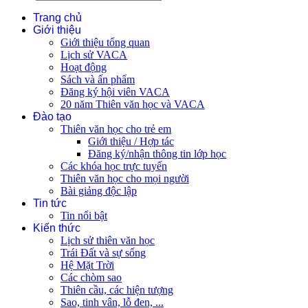
Trang chủ
Giới thiệu
Giới thiệu tổng quan
Lịch sử VACA
Hoạt động
Sách và ấn phẩm
Đăng ký hội viên VACA
20 năm Thiên văn học và VACA
Đào tạo
Thiên văn học cho trẻ em
Giới thiệu / Hợp tác
Đăng ký/nhận thông tin lớp học
Các khóa học trực tuyến
Thiên văn học cho mọi người
Bài giảng độc lập
Tin tức
Tin nổi bật
Kiến thức
Lịch sử thiên văn học
Trái Đất và sự sống
Hệ Mặt Trời
Các chòm sao
Thiên cầu, các hiện tượng
Sao, tinh vân, lỗ đen, ...