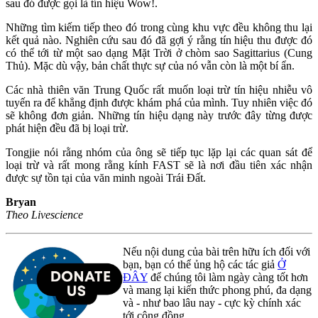
sau đó được gọi là tín hiệu Wow!.
Những tìm kiếm tiếp theo đó trong cùng khu vực đều không thu lại
kết quả nào. Nghiên cứu sau đó đã gợi ý rằng tín hiệu thu được đó
có thể tới từ một sao dạng Mặt Trời ở chòm sao Sagittarius (Cung
Thủ). Mặc dù vậy, bản chất thực sự của nó vẫn còn là một bí ẩn.
Các nhà thiên văn Trung Quốc rất muốn loại trừ tín hiệu nhiễu vô
tuyến ra để khẳng định được khám phá của mình. Tuy nhiên việc đó
sẽ không đơn giản. Những tín hiệu dạng này trước đây từng được
phát hiện đều đã bị loại trừ.
Tongjie nói rằng nhóm của ông sẽ tiếp tục lặp lại các quan sát để
loại trừ và rất mong rằng kính FAST sẽ là nơi đầu tiên xác nhận
được sự tồn tại của văn minh ngoài Trái Đất.
Bryan
Theo Livescience
Nếu nội dung của bài trên hữu ích đối với
bạn, bạn có thể ủng hộ các tác giả
Ở
ĐÂY
để chúng tôi làm ngày càng tốt hơn
và mang lại kiến thức phong phú, đa dạng
và - như bao lâu nay - cực kỳ chính xác
tới cộng đồng.