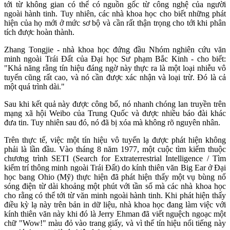
tới từ không gian có thể có nguồn gốc từ công nghệ của người
ngoài hành tinh. Tuy nhiên, các nhà khoa học cho biết những phát
hiện của họ mới ở mức sơ bộ và cần rất thận trọng cho tới khi phân
tích được hoàn thành.
Zhang Tongjie - nhà khoa học đứng đầu Nhóm nghiên cứu văn
minh ngoài Trái Đất của Đại học Sư phạm Bắc Kinh - cho biết:
"Khả năng rằng tín hiệu đáng ngờ này thực ra là một loại nhiễu vô
tuyến cũng rất cao, và nó cần được xác nhận và loại trừ. Đó là cả
một quá trình dài."
Sau khi kết quả này được công bố, nó nhanh chóng lan truyền trên
mạng xã hội Weibo của Trung Quốc và được nhiều báo đài khác
đưa tin. Tuy nhiên sau đó, nó đã bị xóa mà không rõ nguyên nhân.
Trên thực tế, việc một tín hiệu vô tuyến lạ được phát hiện không
phải là lần đầu. Vào tháng 8 năm 1977, một cuộc tìm kiếm thuộc
chương trình SETI (Search for Extraterrestrial Intelligence / Tìm
kiếm trí thông minh ngoài Trái Đất) do kính thiên văn Big Ear ở Đại
học bang Ohio (Mỹ) thực hiện đã phát hiện thấy một vụ bùng nổ
sóng điện từ dài khoảng một phút với tần số mà các nhà khoa học
cho rằng có thể tới từ văn minh ngoài hành tinh. Khi phát hiện thấy
điều kỳ lạ này trên bản in dữ liệu, nhà khoa học đang làm việc với
kính thiên văn này khi đó là Jerry Ehman đã viết nguệch ngoạc một
chữ "Wow!" màu đỏ vào trang giấy, và vì thế tín hiệu nổi tiếng này