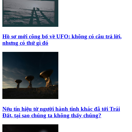
Hồ sơ mới công bố về UFO: không có câu trả lời,
nhưng có thứ gì đó
Nếu tín hiệu từ người hành tinh khác đã tới Trái
Đất, tại sao chúng ta không thấy chúng?