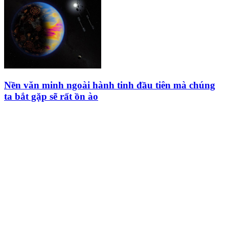
Nền văn minh ngoài hành tinh đầu tiên mà chúng
ta bắt gặp sẽ rất ồn ào