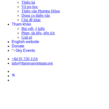
Thiên hà
Vũ trụ học
Thiên văn Phương Đông
Dụng cụ thiên văn
Chủ đề khác
Tham khảo
Bài viết, ý kiến
Phim, tài liệu, tiện ích
Giải trí
English website
Donate
">
Sky Events
+84 91 530 1116
info@thienvanvietnam.org