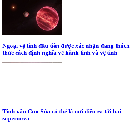
Ngoại vệ tinh đầu tiên được xác nhận đang thách
thức cách định nghĩa về hành tinh và vệ tinh
Tinh vân Con Sứa có thể là nơi diễn ra tới hai
supernova