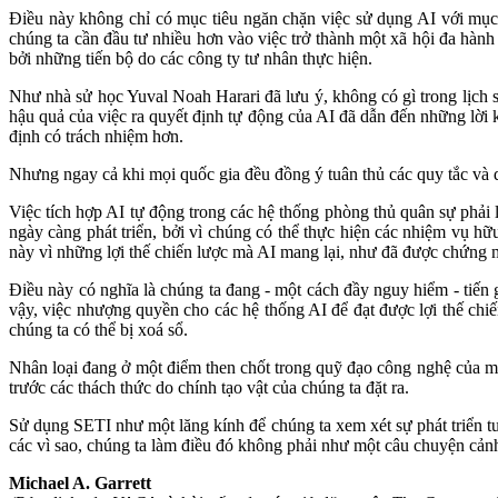
Điều này không chỉ có mục tiêu ngăn chặn việc sử dụng AI với mục đ
chúng ta cần đầu tư nhiều hơn vào việc trở thành một xã hội đa hàn
bởi những tiến bộ do các công ty tư nhân thực hiện.
Như nhà sử học Yuval Noah Harari đã lưu ý, không có gì trong lịch 
hậu quả của việc ra quyết định tự động của AI đã dẫn đến những lời k
định có trách nhiệm hơn.
Nhưng ngay cả khi mọi quốc gia đều đồng ý tuân thủ các quy tắc và q
Việc tích hợp AI tự động trong các hệ thống phòng thủ quân sự phải
ngày càng phát triển, bởi vì chúng có thể thực hiện các nhiệm vụ h
này vì những lợi thế chiến lược mà AI mang lại, như đã được chứng
Điều này có nghĩa là chúng ta đang - một cách đầy nguy hiểm - tiến 
vậy, việc nhượng quyền cho các hệ thống AI để đạt được lợi thế chiến
chúng ta có thể bị xoá sổ.
Nhân loại đang ở một điểm then chốt trong quỹ đạo công nghệ của mìn
trước các thách thức do chính tạo vật của chúng ta đặt ra.
Sử dụng SETI như một lăng kính để chúng ta xem xét sự phát triển tư
các vì sao, chúng ta làm điều đó không phải như một câu chuyện cản
Michael A. Garrett