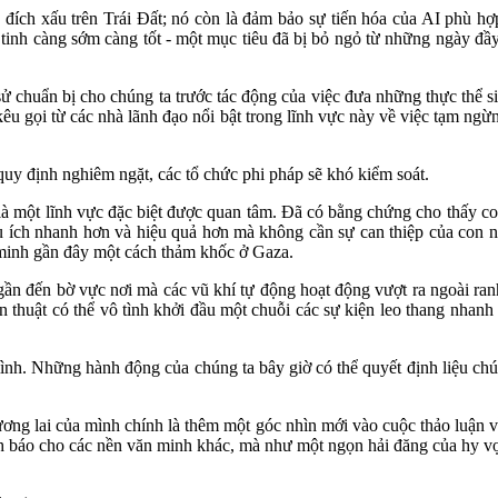
ích xấu trên Trái Đất; nó còn là đảm bảo sự tiến hóa của AI phù hợp
h tinh càng sớm càng tốt - một mục tiêu đã bị bỏ ngỏ từ những ngày đầ
sử chuẩn bị cho chúng ta trước tác động của việc đưa những thực thể s
êu gọi từ các nhà lãnh đạo nổi bật trong lĩnh vực này về việc tạm ngừn
uy định nghiêm ngặt, các tổ chức phi pháp sẽ khó kiểm soát.
 là một lĩnh vực đặc biệt được quan tâm. Đã có bằng chứng cho thấy c
ữu ích nhanh hơn và hiệu quả hơn mà không cần sự can thiệp của con n
 minh gần đây một cách thảm khốc ở Gaza.
gần đến bờ vực nơi mà các vũ khí tự động hoạt động vượt ra ngoài ranh
 thuật có thể vô tình khởi đầu một chuỗi các sự kiện leo thang nhanh 
h. Những hành động của chúng ta bây giờ có thể quyết định liệu chúng 
ơng lai của mình chính là thêm một góc nhìn mới vào cuộc thảo luận v
h báo cho các nền văn minh khác, mà như một ngọn hải đăng của hy vọn