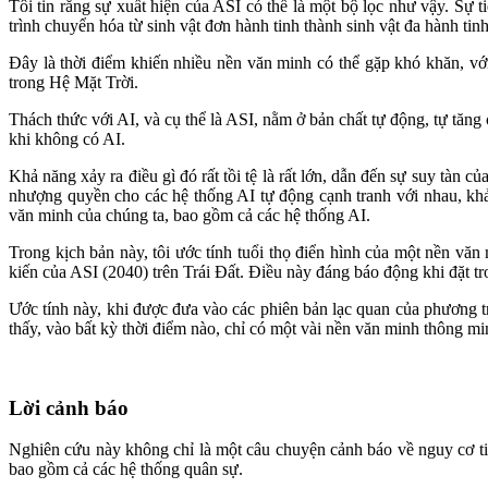
Tôi tin rằng sự xuất hiện của ASI có thể là một bộ lọc như vậy. Sự t
trình chuyển hóa từ sinh vật đơn hành tinh thành sinh vật đa hành tinh
Đây là thời điểm khiến nhiều nền văn minh có thể gặp khó khăn, vớ
trong Hệ Mặt Trời.
Thách thức với AI, và cụ thể là ASI, nằm ở bản chất tự động, tự tăng 
khi không có AI.
Khả năng xảy ra điều gì đó rất tồi tệ là rất lớn, dẫn đến sự suy tàn 
nhượng quyền cho các hệ thống AI tự động cạnh tranh với nhau, khả
văn minh của chúng ta, bao gồm cả các hệ thống AI.
Trong kịch bản này, tôi ước tính tuổi thọ điển hình của một nền văn
kiến của ASI (2040) trên Trái Đất. Điều này đáng báo động khi đặt tr
Ước tính này, khi được đưa vào các phiên bản lạc quan của phương t
thấy, vào bất kỳ thời điểm nào, chỉ có một vài nền văn minh thông m
Lời cảnh báo
Nghiên cứu này không chỉ là một câu chuyện cảnh báo về nguy cơ tiề
bao gồm cả các hệ thống quân sự.