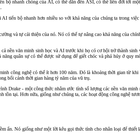
iến bộ nhanh chóng của AI, có thể dẫn đến ASI, có thể liên đới tới mộ
.
i AI tiến bộ nhanh hơn nhiều so với khả năng của chúng ta trong việc
cường và tự cải thiện của nó. Nó có thể tự nâng cao khả năng của chính
của cả nền văn minh sinh học và AI trước khi họ có cơ hội trở thành sin
 năng quân sự có thể được sử dụng để giết chóc và phá hủy ở quy mô
 minh công nghệ có thể ít hơn 100 năm. Đó là khoảng thời gian từ khi 
ong bối cảnh thời gian hàng tỷ năm của vũ trụ.
rình Drake - một công thức nhằm ước tính số lượng các nền văn minh n
inh tồn tại. Hơn nữa, giống như chúng ta, các hoạt động công nghệ tươ
m ẩn. Nó giống như một lời kêu gọi thức tỉnh cho nhân loại để thiết 