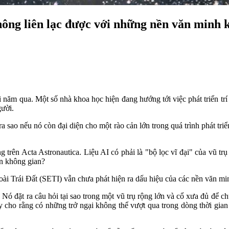
hông liên lạc được với những nền văn minh 
ài năm qua. Một số nhà khoa học hiện đang hướng tới việc phát triển trí 
gười.
 sao nếu nó còn đại diện cho một rào cản lớn trong quá trình phát triể
g trên Acta Astronautica. Liệu AI có phải là "bộ lọc vĩ đại" của vũ 
ên không gian?
ngoài Trái Đất (SETI) vẫn chưa phát hiện ra dấu hiệu của các nền văn mi
 Nó đặt ra câu hỏi tại sao trong một vũ trụ rộng lớn và cổ xưa đủ để ch
y cho rằng có những trở ngại không thể vượt qua trong dòng thời gian 