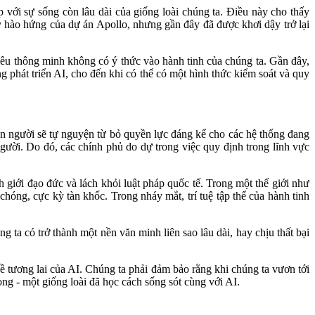
 với sự sống còn lâu dài của giống loài chúng ta. Điều này cho thấy
y hào hứng của dự án Apollo, nhưng gần đây đã được khơi dậy trở lại
iêu thông minh không có ý thức vào hành tinh của chúng ta. Gần đây,
g phát triển AI, cho đến khi có thể có một hình thức kiểm soát và quy
on người sẽ tự nguyện từ bỏ quyền lực đáng kể cho các hệ thống đang
gười. Do đó, các chính phủ do dự trong việc quy định trong lĩnh vực
 giới đạo đức và lách khỏi luật pháp quốc tế. Trong một thế giới như
chóng, cực kỳ tàn khốc. Trong nháy mắt, trí tuệ tập thể của hành tinh
ta có trở thành một nền văn minh liên sao lâu dài, hay chịu thất bại
ề tương lai của AI. Chúng ta phải đảm bảo rằng khi chúng ta vươn tới
g - một giống loài đã học cách sống sót cùng với AI.