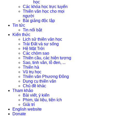
học
Các khóa học trực tuyến
Thiên văn học cho mọi
người
Bài giảng độc lập
Tin tức
Tin nổi bật
Kiến thức
Lịch sử thiên văn học
Trái Đất và sự sống
Hệ Mặt Trời
Các chòm sao
Thiên cầu, các hiện tượng
Sao, tinh vân, lỗ đen, ...
Thiên hà
Vũ trụ học
Thiên văn Phương Đông
Dụng cụ thiên văn
Chủ đề khác
Tham khảo
Bài viết, ý kiến
Phim, tài liệu, tiện ích
Giải trí
English website
Donate