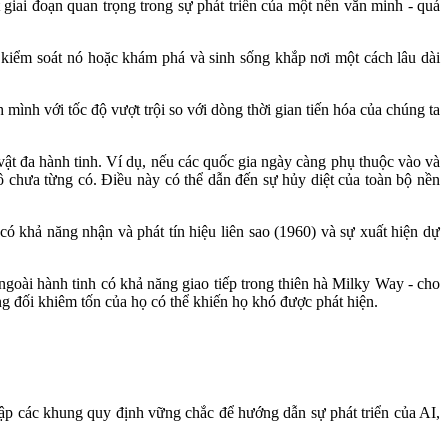
t giai đoạn quan trọng trong sự phát triển của một nền văn minh - quá
 kiểm soát nó hoặc khám phá và sinh sống khắp nơi một cách lâu dài
 mình với tốc độ vượt trội so với dòng thời gian tiến hóa của chúng ta
h vật đa hành tinh. Ví dụ, nếu các quốc gia ngày càng phụ thuộc vào và
 chưa từng có. Điều này có thể dẫn đến sự hủy diệt của toàn bộ nền
có khả năng nhận và phát tín hiệu liên sao (1960) và sự xuất hiện dự
goài hành tinh có khả năng giao tiếp trong thiên hà Milky Way - cho
ng đối khiêm tốn của họ có thể khiến họ khó được phát hiện.
lập các khung quy định vững chắc để hướng dẫn sự phát triển của AI,