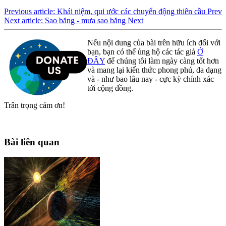
Previous article: Khái niệm, qui ước các chuyển động thiên cầu
Prev
Next article: Sao băng - mưa sao băng
Next
Nếu nội dung của bài trên hữu ích đối với
bạn, bạn có thể ủng hộ các tác giả
Ở
ĐÂY
để chúng tôi làm ngày càng tốt hơn
và mang lại kiến thức phong phú, đa dạng
và - như bao lâu nay - cực kỳ chính xác
tới cộng đồng.
Trân trọng cám ơn!
Bài liên quan