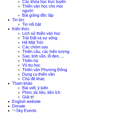
Các khóa học trực tuyến
Thiên văn học cho mọi
người
Bài giảng độc lập
Tin tức
Tin nổi bật
Kiến thức
Lịch sử thiên văn học
Trái Đất và sự sống
Hệ Mặt Trời
Các chòm sao
Thiên cầu, các hiện tượng
Sao, tinh vân, lỗ đen, ...
Thiên hà
Vũ trụ học
Thiên văn Phương Đông
Dụng cụ thiên văn
Chủ đề khác
Tham khảo
Bài viết, ý kiến
Phim, tài liệu, tiện ích
Giải trí
English website
Donate
">
Sky Events