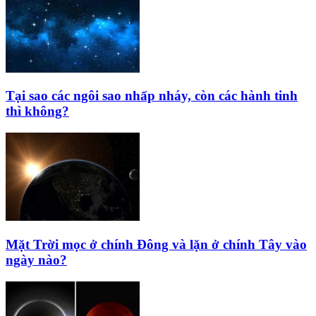
Tại sao các ngôi sao nhấp nháy, còn các hành tinh
thì không?
Mặt Trời mọc ở chính Đông và lặn ở chính Tây vào
ngày nào?