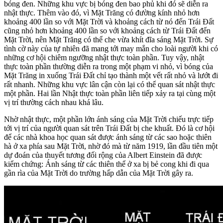
bóng đen. Những khu vực bị bóng đen bao phủ khi đó sẽ diễn ra
nhật thực. Thêm vào đó, vì Mặt Trăng có đường kính nhỏ hơn
khoảng 400 lần so với Mặt Trời và khoảng cách từ nó đến Trái Đất
cũng nhỏ hơn khoảng 400 lần so với khoảng cách từ Trái Đất đến
Mặt Trời, nên Mặt Trăng có thể che vừa khít đĩa sáng Mặt Trời. Sự
tình cờ này của tự nhiên đã mang tới may mắn cho loài người khi có
những cơ hội chiêm ngưỡng nhật thực toàn phần. Tuy vậy, nhật
thực toàn phần thường diễn ra trong một phạm vi nhỏ, vì bóng của
Mặt Trăng in xuống Trái Đất chỉ tạo thành một vết rất nhỏ và lướt đi
rất nhanh. Những khu vực lân cận còn lại có thể quan sát nhật thực
một phần. Hai lần Nhật thực toàn phần liên tiếp xảy ra tại cùng một
vị trí thường cách nhau khá lâu.
Nhờ nhật thực, một phần lớn ánh sáng của Mặt Trời chiếu trực tiếp
tới vị trí của người quan sát trên Trái Đất bị che khuất. Đó là cơ hội
để các nhà khoa học quan sát được ánh sáng từ các sao hoặc thiên
hà ở xa phía sau Mặt Trời, nhờ đó mà từ năm 1919, lần đầu tiên một
dự đoán của thuyết tương đối rộng của Albert Einstein đã được
kiểm chứng: Ánh sáng từ các thiên thể ở xa bị bẻ cong khi đi qua
gần rìa của Mặt Trời do trường hấp dẫn của Mặt Trời gây ra.