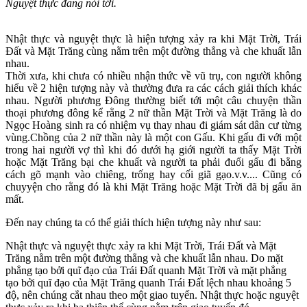
Nguyệt thực đang nói tới.
Nhật thực và nguyệt thực là hiện tượng xảy ra khi Mặt Trời, Trái
Đất và Mặt Trăng cùng nằm trên một đường thẳng và che khuất lẫn
nhau.
Thời xưa, khi chưa có nhiều nhận thức về vũ trụ, con người không
hiểu về 2 hiện tượng này và thường đưa ra các cách giải thích khác
nhau. Người phương Đông thường biết tới một câu chuyện thần
thoại phương đông kể rằng 2 nữ thần Mặt Trời và Mặt Trăng là do
Ngọc Hoàng sinh ra có nhiệm vụ thay nhau đi giám sát dân cư từng
vùng.Chồng của 2 nữ thần này là một con Gấu. Khi gấu đi với một
trong hai người vợ thì khi đó dưới hạ giới người ta thấy Mặt Trời
hoặc Mặt Trăng bại che khuất và người ta phải đuổi gấu đi bằng
cách gõ mạnh vào chiêng, trống hay cối giã gạo.v.v.... Cũng có
chuyyện cho rằng đó là khi Mặt Trăng hoặc Mặt Trời đã bị gấu ăn
mất.
Đến nay chúng ta có thể giải thích hiện tượng này như sau:
Nhật thực và nguyệt thực xảy ra khi Mặt Trời, Trái Đất và Mặt
Trăng nằm trên một đường thẳng và che khuất lẫn nhau. Do mặt
phẳng tạo bởi quĩ đạo của Trái Đất quanh Mặt Trời và mặt phẳng
tạo bởi quĩ đạo của Mặt Trăng quanh Trái Đất lệch nhau khoảng 5
độ, nên chúng cắt nhau theo một giao tuyến. Nhật thực hoặc nguyệt