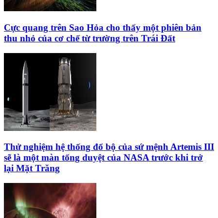
Cực quang trên Sao Hỏa cho thấy một phiên bản
thu nhỏ của cơ chế từ trường trên Trái Đất
Thử nghiệm hệ thống đổ bộ của sứ mệnh Artemis III
sẽ là một màn tổng duyệt của NASA trước khi trở
lại Mặt Trăng