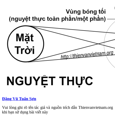
Đặng Vũ Tuấn Sơn
Vui lòng ghi rõ tên tác giả và nguồn trích dẫn Thienvanvietnam.org
khi bạn sử dụng bài viết này