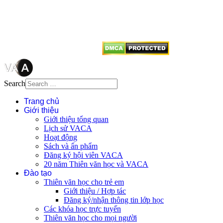
tên tác giả và nguồn trích
dẫn
Thienvanvietnam.org
khi quý
vị tái sử dụng bất cứ nội dung nào
từ website này.
Search
Trang chủ
Giới thiệu
Giới thiệu tổng quan
Lịch sử VACA
Hoạt động
Sách và ấn phẩm
Đăng ký hội viên VACA
20 năm Thiên văn học và VACA
Đào tạo
Thiên văn học cho trẻ em
Giới thiệu / Hợp tác
Đăng ký/nhận thông tin lớp học
Các khóa học trực tuyến
Thiên văn học cho mọi người