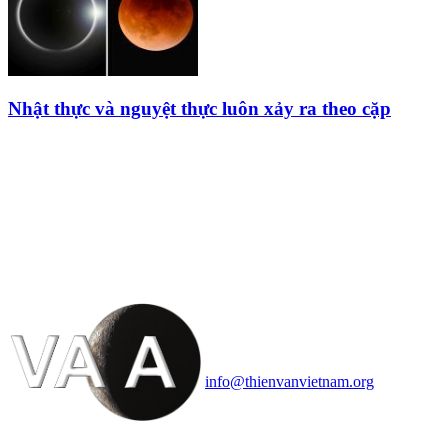
Nhật thực và nguyệt thực luôn xảy ra theo cặp
HỘI THIÊN
VĂN VÀ VŨ TRỤ
HỌC VIỆT NAM
Vietnam Astronomy and
Cosmology Association (VACA)
Văn phòng: 90b Khương Đình,
quận Thanh Xuân, Hà Nội
Điện thoại: 091.530.1116; Email:
info@thienvanvietnam.org
Mọi bài viết tại đây thuộc bản
quyền của VACA, vui lòng ghi rõ