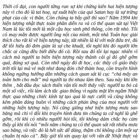
Thời cổ đại, con người từng run sợ khi chứng kiến hai hiện tượng
này vì cho đó là tai hoạ, sự xuất hiện của quỉ Satan hay là sự trừng
phạt của các vị thần. Còn chúng ta bây giờ thì sao? Năm 1994 khi
hiện tượng nhật thực toàn phần diễn ra và có thể quan sát tại Việt
Nam là lúc tôi mới là một cậu học sinh phổ thông, còn rất nhỏ. Tôi
có may mắn được người ông nội của mình, một nhà Toán học giải
thích cho rất kĩ về hiện tượng này, tất nhiên là kĩ với một đứa trẻ, đủ
để tôi hiểu đó đơn giản là sự che khuất, tôi nghĩ khi đó người lớn
chắc ai cũng đều biết điều đó cả. Rồi sau đó tôi lại ngạc nhiên vì
cách mà người ta biến hiện tượng này thành cái gì đó ghê gớm
quá, đáng sợ quá. Còn nhớ ngày đó đi học, các thầy cô giáo thấy
trời tối lại mà vẻ mặt như đang đón chờ thảm hoạ, còn truyền hình
không ngừng hướng dẫn những cách quan sát kì cục “chả mấy an
toàn hơn cho mắt” mà người ta thi nhau làm theo. Sau này khi lớn
thêm , bắt đầu đọc sách thiên văn tôi mới thấy việc ngườI ta bỏ cả
một số việc, rồi làm ách tắc giao thông vì ngửa mặt lên ngắm Nhật
thực qua những chiếc kính tự tạo quả là nực cười và cũng không
kém phần đáng buồn vì những cách phản ứng của mọi người với
những hiện tượng này. Nó cũng giống như hiện tượng mưa sao
băng mà chỉ vì đôi khi truyền hình đưa tin chúng ta cứ nghĩ là ghê
gớm, rồi khi có nhiều ngườI hỏi tôi, tôi không dám chắc họ cảm
thấy gì khi tôi nói “mỗi năm chúng ta có thể quan sát rất nhiều mưa
sao băng, và việc đó là hết sức dễ dàng, thậm chí không cần một sự
chuẩn bị nào cả”. Bây giờ tôi xin quay lại với vấn đề Nhật thực và