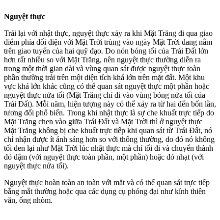
Nguyệt thực
Trái lại với nhật thực, nguyệt thực xảy ra khi Mặt Trăng đi qua giao
điểm phía đối diện với Mặt Trời trùng vào ngày Mặt Trời đang nằm
trên giao tuyến của hai quỹ đạo. Do nón bóng tối của Trái Đất lớn
hơn rất nhiều so với Mặt Trăng, nên nguyệt thực thường diễn ra
trong một thời gian dài và vùng quan sát được nguyệt thực toàn
phần thường trải trên một diện tích khá lớn trên mặt đất. Một khu
vực khá lớn khác cũng có thể quan sát nguyệt thực một phần hoặc
nguyệt thực nửa tối (Mặt Trăng chỉ đi vào vùng bóng nửa tối của
Trái Đất). Mỗi năm, hiện tượng này có thể xảy ra từ hai đến bốn lần,
tương đối phổ biến. Trong khi nhật thực là sự che khuất trực tiếp do
Mặt Trăng chen vào giữa Trái Đất và Mặt Trời thì ở nguyệt thực
Mặt Trăng không bị che khuất trực tiếp khi quan sát từ Trái Đất, nó
chỉ nhận được ít ánh sáng hơn so với thông thường, do đó nó không
tối đen lại như Mặt Trời lúc nhật thực mà chỉ tối đi và chuyển thành
đỏ đậm (với nguyệt thực toàn phần, một phần) hoặc đỏ nhạt (với
nguyệt thực nửa tối).
Nguyệt thực hoàn toàn an toàn với mắt và có thể quan sát trực tiếp
bằng mắt thường hoặc qua các dụng cụ phóng đại như kính thiên
văn, ống nhòm.