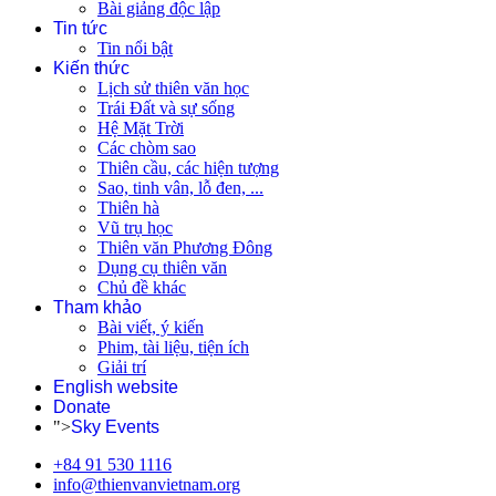
Bài giảng độc lập
Tin tức
Tin nổi bật
Kiến thức
Lịch sử thiên văn học
Trái Đất và sự sống
Hệ Mặt Trời
Các chòm sao
Thiên cầu, các hiện tượng
Sao, tinh vân, lỗ đen, ...
Thiên hà
Vũ trụ học
Thiên văn Phương Đông
Dụng cụ thiên văn
Chủ đề khác
Tham khảo
Bài viết, ý kiến
Phim, tài liệu, tiện ích
Giải trí
English website
Donate
">
Sky Events
+84 91 530 1116
info@thienvanvietnam.org