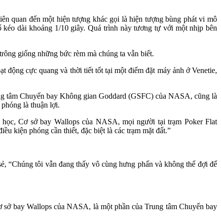
ên quan đến một hiện tượng khác gọi là hiện tượng bùng phát vi mô
 kéo dài khoảng 1/10 giây. Quá trình này tương tự với một nhịp bên
 trông giống những bức rèm mà chúng ta vẫn biết.
 động cực quang và thời tiết tốt tại một điểm đặt máy ảnh ở Venetie,
i Trung tâm Chuyến bay Không gian Goddard (GSFC) của NASA, cũng là
phóng là thuận lợi.
a học, Cơ sở bay Wallops của NASA, mọi người tại trạm Poker Flat
 kiện phóng cần thiết, đặc biệt là các trạm mặt đất.”
 sẻ, “Chúng tôi vẫn đang thấy vô cùng hưng phấn và không thể đợi để
i Cơ sở bay Wallops của NASA, là một phần của Trung tâm Chuyến bay