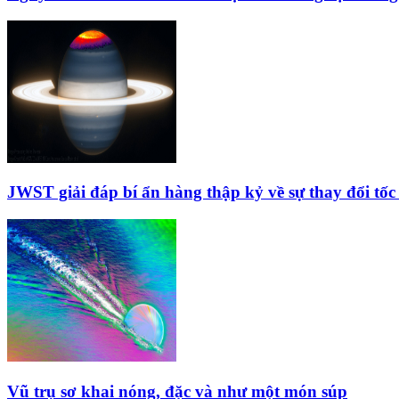
JWST giải đáp bí ẩn hàng thập kỷ về sự thay đổi tố
Vũ trụ sơ khai nóng, đặc và như một món súp