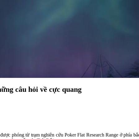
hững câu hỏi về cực quang
được phóng từ trạm nghiên cứu Poker Flat Research Range ở phía bắc 