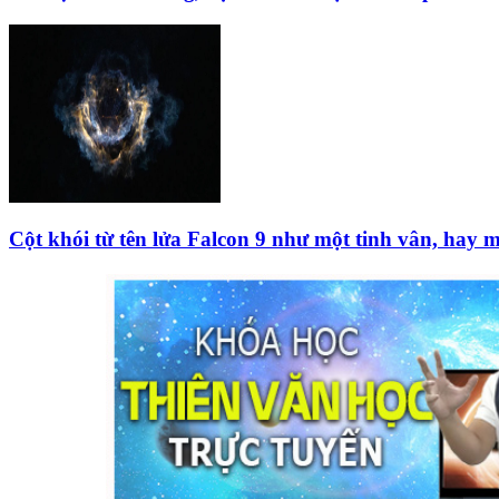
Cột khói từ tên lửa Falcon 9 như một tinh vân, hay m