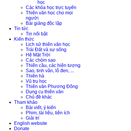
học
Các khóa học trực tuyến
Thiên văn học cho mọi
người
Bài giảng độc lập
Tin tức
Tin nổi bật
Kiến thức
Lịch sử thiên văn học
Trái Đất và sự sống
Hệ Mặt Trời
Các chòm sao
Thiên cầu, các hiện tượng
Sao, tinh vân, lỗ đen, ...
Thiên hà
Vũ trụ học
Thiên văn Phương Đông
Dụng cụ thiên văn
Chủ đề khác
Tham khảo
Bài viết, ý kiến
Phim, tài liệu, tiện ích
Giải trí
English website
Donate