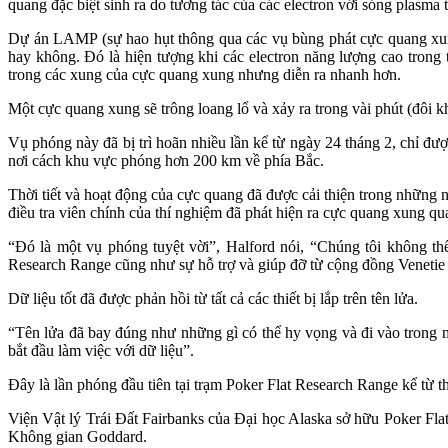
quang đặc biệt sinh ra do tương tác của các electron với sóng plasma 
Dự án LAMP (sự hao hụt thông qua các vụ bùng phát cực quang xung
hay không. Đó là hiện tượng khi các electron năng lượng cao trong
trong các xung của cực quang xung nhưng diễn ra nhanh hơn.
Một cực quang xung sẽ trông loang lổ và xảy ra trong vài phút (đôi kh
Vụ phóng này đã bị trì hoãn nhiều lần kể từ ngày 24 tháng 2, chỉ đư
nơi cách khu vực phóng hơn 200 km về phía Bắc.
Thời tiết và hoạt động của cực quang đã được cải thiện trong nhữn
điều tra viên chính của thí nghiệm đã phát hiện ra cực quang xung qu
“Đó là một vụ phóng tuyệt vời”, Halford nói, “Chúng tôi không t
Research Range cũng như sự hỗ trợ và giúp đỡ từ cộng đồng Venetie v
Dữ liệu tốt đã được phản hồi từ tất cả các thiết bị lắp trên tên lửa.
“Tên lửa đã bay đúng như những gì có thể hy vọng và đi vào trong m
bắt đầu làm việc với dữ liệu”.
Đây là lần phóng đầu tiên tại trạm Poker Flat Research Range kể từ 
Viện Vật lý Trái Đất Fairbanks của Đại học Alaska sở hữu Poker Fl
Không gian Goddard.