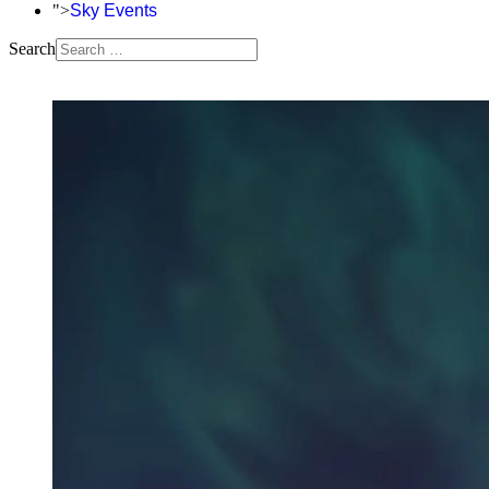
">
Sky Events
Search