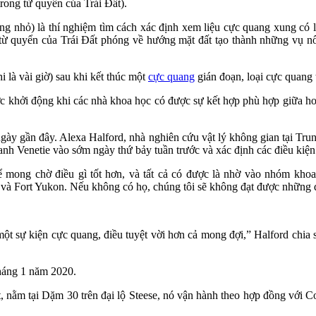
trong từ quyển của Trái Đất).
 nhỏ) là thí nghiệm tìm cách xác định xem liệu cực quang xung có li
 từ quyển của Trái Đất phóng về hướng mặt đất tạo thành những vụ nổ
i là vài giờ) sau khi kết thúc một
cực quang
gián đoạn, loại cực quang
ợc khởi động khi các nhà khoa học có được sự kết hợp phù hợp giữa hoạt
g ngày gần đây. Alexa Halford, nhà nghiên cứu vật lý không gian tạ
anh Venetie vào sớm ngày thứ bảy tuần trước và xác định các điều kiện 
hể mong chờ điều gì tốt hơn, và tất cả có được là nhờ vào nhóm kho
à Fort Yukon. Nếu không có họ, chúng tôi sẽ không đạt được những điều
ột sự kiện cực quang, điều tuyệt vời hơn cả mong đợi,” Halford chia
tháng 1 năm 2020.
at, nằm tại Dặm 30 trên đại lộ Steese, nó vận hành theo hợp đồng vớ