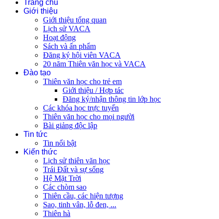
Trang chủ
Giới thiệu
Giới thiệu tổng quan
Lịch sử VACA
Hoạt động
Sách và ấn phẩm
Đăng ký hội viên VACA
20 năm Thiên văn học và VACA
Đào tạo
Thiên văn học cho trẻ em
Giới thiệu / Hợp tác
Đăng ký/nhận thông tin lớp học
Các khóa học trực tuyến
Thiên văn học cho mọi người
Bài giảng độc lập
Tin tức
Tin nổi bật
Kiến thức
Lịch sử thiên văn học
Trái Đất và sự sống
Hệ Mặt Trời
Các chòm sao
Thiên cầu, các hiện tượng
Sao, tinh vân, lỗ đen, ...
Thiên hà