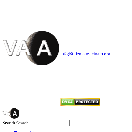
VĂN VÀ VŨ TRỤ
HỌC VIỆT NAM
Vietnam Astronomy and
Cosmology Association (VACA)
Văn phòng: 90b Khương Đình,
quận Thanh Xuân, Hà Nội
Điện thoại: 091.530.1116; Email:
info@thienvanvietnam.org
Mọi bài viết tại đây thuộc bản
quyền của VACA, vui lòng ghi rõ
tên tác giả và nguồn trích
dẫn
Thienvanvietnam.org
khi quý
vị tái sử dụng bất cứ nội dung nào
từ website này.
Search