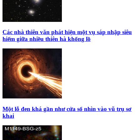
Các nhà thiên văn phát hiện một vụ sáp nhập siêu
hiếm giữa nhiều thiên hà khổng lồ
Một lỗ đen khá gần như cửa sổ nhìn vào vũ trụ sơ
khai