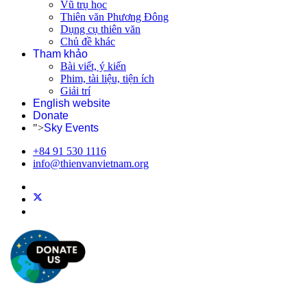
Vũ trụ học
Thiên văn Phương Đông
Dụng cụ thiên văn
Chủ đề khác
Tham khảo
Bài viết, ý kiến
Phim, tài liệu, tiện ích
Giải trí
English website
Donate
">
Sky Events
+84 91 530 1116
info@thienvanvietnam.org