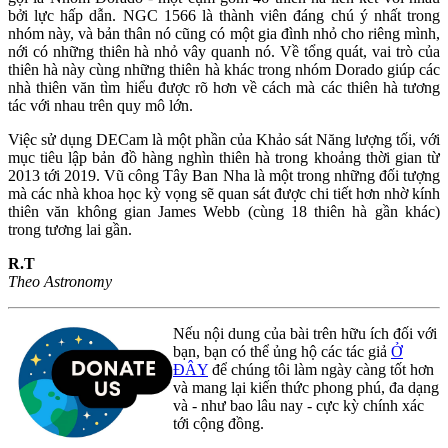
bởi lực hấp dẫn. NGC 1566 là thành viên đáng chú ý nhất trong
nhóm này, và bản thân nó cũng có một gia đình nhỏ cho riêng mình,
nới có những thiên hà nhỏ vây quanh nó. Về tổng quát, vai trò của
thiên hà này cùng những thiên hà khác trong nhóm Dorado giúp các
nhà thiên văn tìm hiểu được rõ hơn về cách mà các thiên hà tương
tác với nhau trên quy mô lớn.
Việc sử dụng DECam là một phần của Khảo sát Năng lượng tối, với
mục tiêu lập bản đồ hàng nghìn thiên hà trong khoảng thời gian từ
2013 tới 2019. Vũ công Tây Ban Nha là một trong những đối tượng
mà các nhà khoa học kỳ vọng sẽ quan sát được chi tiết hơn nhờ kính
thiên văn không gian James Webb (cùng 18 thiên hà gần khác)
trong tương lai gần.
R.T
Theo Astronomy
Nếu nội dung của bài trên hữu ích đối với
bạn, bạn có thể ủng hộ các tác giả
Ở
ĐÂY
để chúng tôi làm ngày càng tốt hơn
và mang lại kiến thức phong phú, đa dạng
và - như bao lâu nay - cực kỳ chính xác
tới cộng đồng.