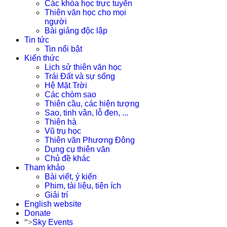
Các khóa học trực tuyến
Thiên văn học cho mọi
người
Bài giảng độc lập
Tin tức
Tin nổi bật
Kiến thức
Lịch sử thiên văn học
Trái Đất và sự sống
Hệ Mặt Trời
Các chòm sao
Thiên cầu, các hiện tượng
Sao, tinh vân, lỗ đen, ...
Thiên hà
Vũ trụ học
Thiên văn Phương Đông
Dụng cụ thiên văn
Chủ đề khác
Tham khảo
Bài viết, ý kiến
Phim, tài liệu, tiện ích
Giải trí
English website
Donate
">
Sky Events