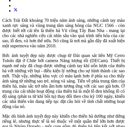
Cách Trái Đất khoảng 70 triệu năm ánh sáng, những cánh tay màu
xanh rực sáng và vùng trung tâm sáng bóng của NGC 1566 - còn
được biết tới cái tên là thiên hà Vũ công Tây Ban Nha - mang lại
cho các nhà nghiên cứu cái nhìn sâu vào quá trình tiến hóa của các
sao, lỗ đen, và hơn thế nữa. Nó cũng là nơi mà gần đây đã xuất hiện
một supernova vào năm 2010.
Bức ảnh tuyệt đẹp này được chụp từ Đài quan sát liên Mỹ Cerro
Tololo đặt ở Chile bởi camera Năng lượng tối (DECam). Thiết bị
mạnh mẽ này đã chụp được những cánh tay khí uốn lượn của thiên
hà với những vệt bụi - điều kiện lý tưởng cho sự hình thành các sao
mới. Thật vậy, những khu vực có màu lạnh hơn ở phía xa cho thấy
ánh sáng từ những sao trẻ, nóng và sáng. Tiến về phía trung tâm của
thiên hà, màu sắc trở nên ấm hơn tương ứng với các sao già hơn. Ở
trung của cái nhân hoạt động của thiên hà là một lỗ đen khổng lồ có
độ sáng (phát ra từ khí bồi tụ) thay đổi theo chu kỳ 100 ngày, khiến
các nhà thiên văn đang tiếp tục đặt câu hỏi về tính chất những hoạt
động của nó.
Mặc dù hình ảnh tuyệt đẹp này khiến cho thiên hà dường như đứng
riêng lẻ, nhưng thực tế là nó thuộc về một quần thể lớn hơn được
gọi là Nhóm Dorado - một cụm gồm 46 thiên hà liên kết với nhau