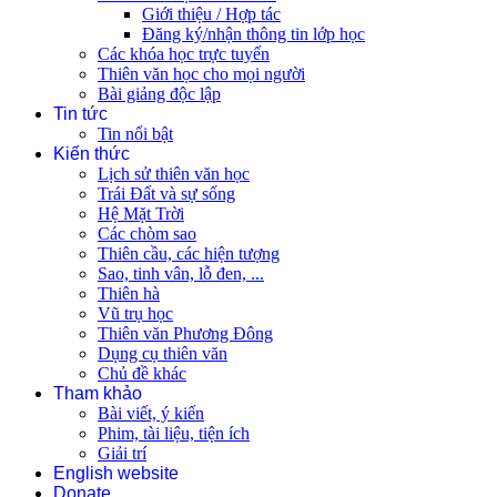
Giới thiệu / Hợp tác
Đăng ký/nhận thông tin lớp học
Các khóa học trực tuyến
Thiên văn học cho mọi người
Bài giảng độc lập
Tin tức
Tin nổi bật
Kiến thức
Lịch sử thiên văn học
Trái Đất và sự sống
Hệ Mặt Trời
Các chòm sao
Thiên cầu, các hiện tượng
Sao, tinh vân, lỗ đen, ...
Thiên hà
Vũ trụ học
Thiên văn Phương Đông
Dụng cụ thiên văn
Chủ đề khác
Tham khảo
Bài viết, ý kiến
Phim, tài liệu, tiện ích
Giải trí
English website
Donate