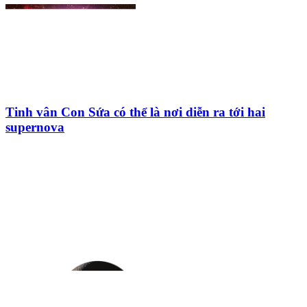
Tinh vân Con Sứa có thể là nơi diễn ra tới hai
supernova
HỘI THIÊN
VĂN VÀ VŨ TRỤ
HỌC VIỆT NAM
Vietnam Astronomy and
Cosmology Association (VACA)
Văn phòng: 90b Khương Đình,
quận Thanh Xuân, Hà Nội
Điện thoại: 091.530.1116; Email: