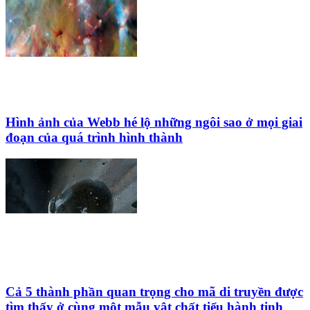
Hình ảnh của Webb hé lộ những ngôi sao ở mọi giai
đoạn của quá trình hình thành
Cả 5 thành phần quan trọng cho mã di truyền được
tìm thấy ở cùng một mẫu vật chất tiểu hành tinh