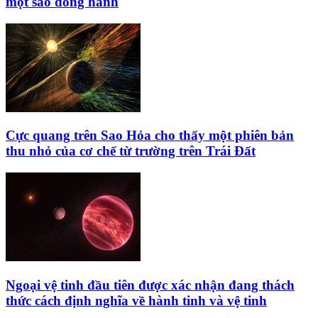
một sao đồng hành
Cực quang trên Sao Hỏa cho thấy một phiên bản
thu nhỏ của cơ chế từ trường trên Trái Đất
Ngoại vệ tinh đầu tiên được xác nhận đang thách
thức cách định nghĩa về hành tinh và vệ tinh