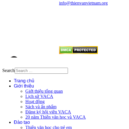
info@thienvanvietnam.org
Mọi bài viết tại đây thuộc bản
quyền của VACA, vui lòng ghi rõ
tên tác giả và nguồn trích
dẫn
Thienvanvietnam.org
khi quý
vị tái sử dụng bất cứ nội dung nào
từ website này.
Search
Trang chủ
Giới thiệu
Giới thiệu tổng quan
Lịch sử VACA
Hoạt động
Sách và ấn phẩm
Đăng ký hội viên VACA
20 năm Thiên văn học và VACA
Đào tạo
Thiên văn học cho trẻ em