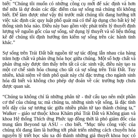
biết: “Chúng tôi muốn có những công cụ mới để xác định và hơn
thế nữa là dự đoán các đặc điểm của sự sống mà chúng tôi không
biết. Để làm được như vậy thì trước mắt chúng tôi đang hướng tới
việc xác định các quy luật phổ quát mà có thể áp dụng cho bất kỳ hệ
thống sinh hóa nào. Điều này bao gồm việc phát triển lý thuyết định
lượng về nguồn gốc của sự sống, sử dụng lý thuyết và số liệu thống
kê để chúng tôi định hướng tìm kiếm sự sống trên các hành tinh
khác.”
Sự sống trên Trái Đất bắt nguồn từ sự tác động lẫn nhau của hàng
trăm hợp chất và phản ứng hóa học giữa chúng. Một số hợp chất và
phản ứng này được tìm thấy trên tất cả các sinh vật, điều này tạo ra
một cơ chế sinh hóa chung cho tất cả sự sống trên Trái Đất. Tuy
nhiên, khái niệm về tính phổ quát này chỉ đặc trưng cho ngành sinh
hóa đã biết và không cho phép dự đoán về các trường hợp chưa
được quan sát.
“Chúng ta không chỉ là những phân tử - thứ cấu tạo nên một phần
cơ thể của chúng ta; mà chúng ta, những sinh vật sống, là đặc tính
trỗi dậy của sự tương tác giữa nhiều phân tử tạo thành chúng ta,”
Walker – giáo sư thuộc khoa Khám phá Trái Đất và Không gian và
khoa Hệ thống Thích ứng Phức tạp đồng thời là phó giám đốc của
trung tâm Beyond tại ASU – cho biết. “Mục tiêu công việc của
chúng tôi đang làm là hướng tới phát triển những cách chuyển hóa
nguyên lý triết học sâu xa đó thành những giả thuyết khoa học có