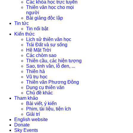
Các khóa học trực tuyến
Thiên văn học cho mọi
người
Bài giảng độc lập
Tin tức
Tin nổi bật
Kiến thức
Lịch sử thiên văn học
Trái Đất và sự sống
Hệ Mặt Trời
Các chòm sao
Thiên cầu, các hiện tượng
Sao, tinh vân, lỗ đen, ...
Thiên hà
Vũ trụ học
Thiên văn Phương Đông
Dụng cụ thiên văn
Chủ đề khác
Tham khảo
Bài viết, ý kiến
Phim, tài liệu, tiện ích
Giải trí
English website
Donate
Sky Events