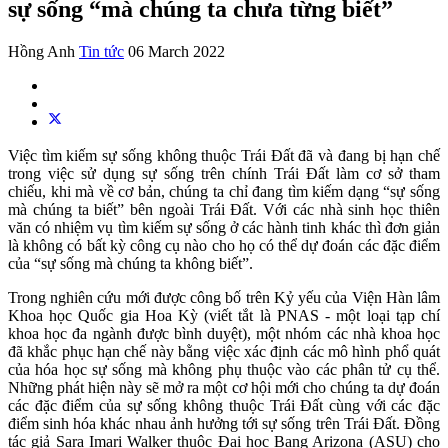
sự sống “mà chúng ta chưa từng biết”
Hồng Anh
Tin tức
06 March 2022
Việc tìm kiếm sự sống không thuộc Trái Đất đã và đang bị hạn chế
trong việc sử dụng sự sống trên chính Trái Đất làm cơ sở tham
chiếu, khi mà về cơ bản, chúng ta chỉ đang tìm kiếm dạng “sự sống
mà chúng ta biết” bên ngoài Trái Đất. Với các nhà sinh học thiên
văn có nhiệm vụ tìm kiếm sự sống ở các hành tinh khác thì đơn giản
là không có bất kỳ công cụ nào cho họ có thể dự đoán các đặc điểm
của “sự sống mà chúng ta không biết”.
Trong nghiên cứu mới được công bố trên Kỷ yếu của Viện Hàn lâm
Khoa học Quốc gia Hoa Kỳ (viết tắt là PNAS - một loại tạp chí
khoa học đa ngành được bình duyệt), một nhóm các nhà khoa học
đã khắc phục hạn chế này bằng việc xác định các mô hình phổ quát
của hóa học sự sống mà không phụ thuộc vào các phân tử cụ thể.
Những phát hiện này sẽ mở ra một cơ hội mới cho chúng ta dự đoán
các đặc điểm của sự sống không thuộc Trái Đất cùng với các đặc
điểm sinh hóa khác nhau ảnh hưởng tới sự sống trên Trái Đất. Đồng
tác giả Sara Imari Walker thuộc Đại học Bang Arizona (ASU) cho