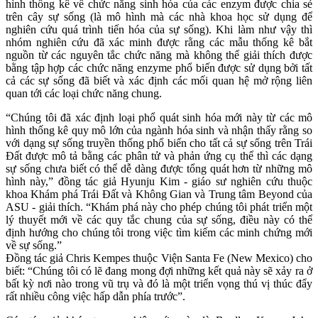
hình thống kê về chức năng sinh hóa của các enzym được chia sẻ
trên cây sự sống (là mô hình mà các nhà khoa học sử dụng để
nghiên cứu quá trình tiến hóa của sự sống). Khi làm như vậy thì
nhóm nghiên cứu đã xác minh được rằng các mẫu thống kê bắt
nguồn từ các nguyên tắc chức năng mà không thể giải thích được
bằng tập hợp các chức năng enzyme phổ biến được sử dụng bởi tất
cả các sự sống đã biết và xác định các mối quan hệ mở rộng liên
quan tới các loại chức năng chung.
“Chúng tôi đã xác định loại phổ quát sinh hóa mới này từ các mô
hình thống kê quy mô lớn của ngành hóa sinh và nhận thấy rằng so
với dạng sự sống truyền thống phổ biến cho tất cả sự sống trên Trái
Đất được mô tả bằng các phân tử và phản ứng cụ thể thì các dạng
sự sống chưa biết có thể dễ dàng được tổng quát hơn từ những mô
hình này,” đồng tác giả Hyunju Kim - giáo sư nghiên cứu thuộc
khoa Khám phá Trái Đất và Không Gian và Trung tâm Beyond của
ASU - giải thích. “Khám phá này cho phép chúng tôi phát triển một
lý thuyết mới về các quy tắc chung của sự sống, điều này có thể
định hướng cho chúng tôi trong việc tìm kiếm các minh chứng mới
về sự sống.”
Đồng tác giả Chris Kempes thuộc Viện Santa Fe (New Mexico) cho
biết: “Chúng tôi có lẽ đang mong đợi những kết quả này sẽ xảy ra ở
bất kỳ nơi nào trong vũ trụ và đó là một triển vọng thú vị thúc đẩy
rất nhiều công việc hấp dẫn phía trước”.