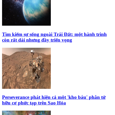
Tìm kiếm sự sống ngoài Trái Đất: một hành trình
còn rất dài nhưng đầy triển vọng
Perseverance phát hiện cả một 'kho báu' phân tử
hữu cơ phức tạp trên Sao Hỏa