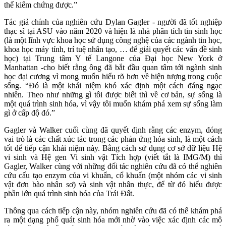
thể kiểm chứng được.”
Tác giả chính của nghiên cứu Dylan Gagler - người đã tốt nghiệp
thạc sĩ tại ASU vào năm 2020 và hiện là nhà phân tích tin sinh học
(là một lĩnh vực khoa học sử dụng công nghệ của các ngành tin học,
khoa học máy tính, trí tuệ nhân tạo, … để giải quyết các vấn đề sinh
học) tại Trung tâm Y tế Langone của Đại học New York ở
Manhattan -cho biết rằng ông đã bắt đầu quan tâm tới ngành sinh
học đại cương vì mong muốn hiểu rõ hơn về hiện tượng trong cuộc
sống. “Đó là một khái niệm khó xác định một cách đáng ngạc
nhiên. Theo như những gì tôi được biết thì về cơ bản, sự sống là
một quá trình sinh hóa, vì vậy tôi muốn khám phá xem sự sống làm
gì ở cấp độ đó.”
Gagler và Walker cuối cùng đã quyết định rằng các enzym, đóng
vai trò là các chất xúc tác trong các phản ứng hóa sinh, là một cách
tốt để tiếp cận khái niệm này. Bằng cách sử dụng cơ sở dữ liệu Hệ
vi sinh và Hệ gen Vi sinh vật Tích hợp (viết tắt là IMG/M) thì
Gagler, Walker cùng với những đối tác nghiên cứu đã có thể nghiên
cứu cấu tạo enzym của vi khuẩn, cổ khuẩn (một nhóm các vi sinh
vật đơn bào nhân sơ) và sinh vật nhân thực, để từ đó hiểu được
phần lớn quá trình sinh hóa của Trái Đất.
Thông qua cách tiếp cận này, nhóm nghiên cứu đã có thể khám phá
ra một dạng phổ quát sinh hóa mới nhờ vào việc xác định các mô