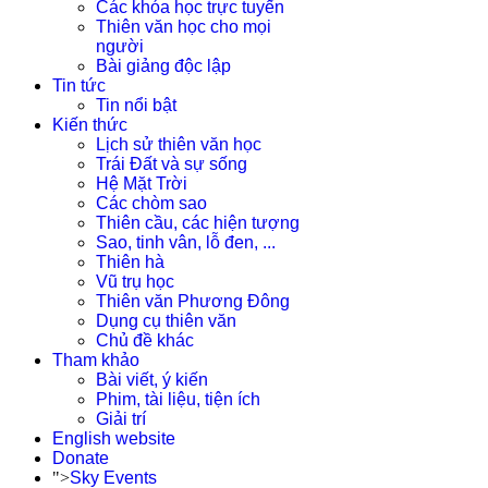
Các khóa học trực tuyến
Thiên văn học cho mọi
người
Bài giảng độc lập
Tin tức
Tin nổi bật
Kiến thức
Lịch sử thiên văn học
Trái Đất và sự sống
Hệ Mặt Trời
Các chòm sao
Thiên cầu, các hiện tượng
Sao, tinh vân, lỗ đen, ...
Thiên hà
Vũ trụ học
Thiên văn Phương Đông
Dụng cụ thiên văn
Chủ đề khác
Tham khảo
Bài viết, ý kiến
Phim, tài liệu, tiện ích
Giải trí
English website
Donate
">
Sky Events