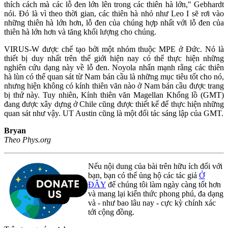
thích cách mà các lỗ đen lớn lên trong các thiên hà lớn," Gebhardt
nói. Đó là vì theo thời gian, các thiên hà nhỏ như Leo I sẽ rơi vào
những thiên hà lớn hơn, lỗ đen của chúng hợp nhất với lỗ đen của
thiên hà lớn hơn và tăng khối lượng cho chúng.
VIRUS-W được chế tạo bởi một nhóm thuộc MPE ở Đức. Nó là
thiết bị duy nhất trên thế giới hiện nay có thể thực hiện những
nghiên cứu dạng này về lỗ đen. Noyola nhấn mạnh rằng các thiên
hà lùn có thể quan sát từ Nam bán cầu là những mục tiêu tốt cho nó,
nhưng hiện không có kính thiên văn nào ở Nam bán cầu được trang
bị thứ này. Tuy nhiên, Kính thiên văn Magellan Khổng lồ (GMT)
đang được xây dựng ở Chile cũng được thiết kế để thực hiện những
quan sát như vậy. UT Austin cũng là một đối tác sáng lập của GMT.
Bryan
Theo Phys.org
Nếu nội dung của bài trên hữu ích đối với
bạn, bạn có thể ủng hộ các tác giả
Ở
ĐÂY
để chúng tôi làm ngày càng tốt hơn
và mang lại kiến thức phong phú, đa dạng
và - như bao lâu nay - cực kỳ chính xác
tới cộng đồng.