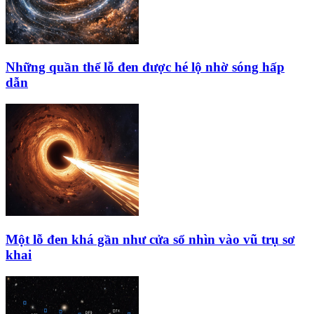
Những quần thể lỗ đen được hé lộ nhờ sóng hấp
dẫn
Một lỗ đen khá gần như cửa sổ nhìn vào vũ trụ sơ
khai