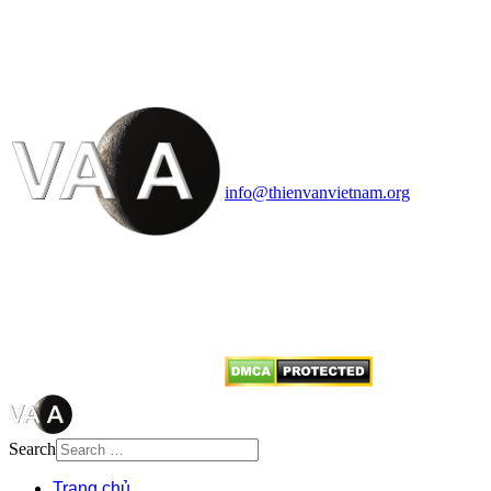
VĂN VÀ VŨ TRỤ
HỌC VIỆT NAM
Vietnam Astronomy and
Cosmology Association (VACA)
Văn phòng: 90b Khương Đình,
quận Thanh Xuân, Hà Nội
Điện thoại: 091.530.1116; Email:
info@thienvanvietnam.org
Mọi bài viết tại đây thuộc bản
quyền của VACA, vui lòng ghi rõ
tên tác giả và nguồn trích
dẫn
Thienvanvietnam.org
khi quý
vị tái sử dụng bất cứ nội dung nào
từ website này.
Search
Trang chủ