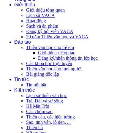
Giới thiệu
Giới thiệu tổng quan
Lịch sử VACA
Hoạt động
Sách và ấn phẩm
Đăng ký hội viên VACA
20 năm Thiên văn học và VACA
Đào tạo
Thiên văn học cho trẻ em
Giới thiệu / Hợp tác
Đăng ký/nhận thông tin lớp học
Các khóa học trực tuyến
Thiên văn học cho mọi người
Bài giảng độc lập
Tin tức
Tin nổi bật
Kiến thức
Lịch sử thiên văn học
Trái Đất và sự sống
Hệ Mặt Trời
Các chòm sao
Thiên cầu, các hiện tượng
Sao, tinh vân, lỗ đen, ...
Thiên hà
Vũ trụ học