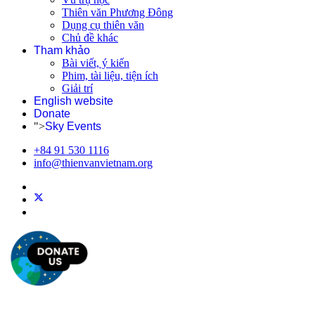
Thiên văn Phương Đông
Dụng cụ thiên văn
Chủ đề khác
Tham khảo
Bài viết, ý kiến
Phim, tài liệu, tiện ích
Giải trí
English website
Donate
">
Sky Events
+84 91 530 1116
info@thienvanvietnam.org