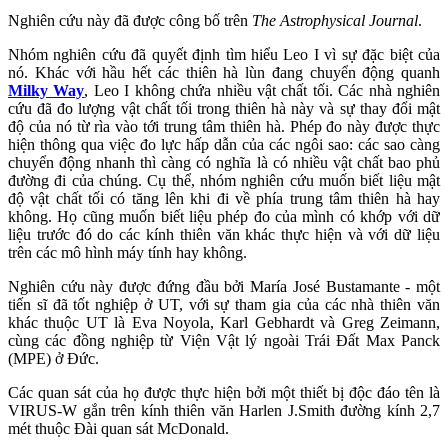
Nghiên cứu này đã được công bố trên
The Astrophysical Journal
.
Nhóm nghiên cứu đã quyết định tìm hiểu Leo I vì sự đặc biệt của
nó. Khác với hầu hết các thiên hà lùn đang chuyển động quanh
Milky Way
, Leo I không chứa nhiều vật chất tối. Các nhà nghiên
cứu đã đo lượng vật chất tối trong thiên hà này và sự thay đổi mật
độ của nó từ rìa vào tới trung tâm thiên hà. Phép đo này được thực
hiện thông qua việc đo lực hấp dẫn của các ngôi sao: các sao càng
chuyển động nhanh thì càng có nghĩa là có nhiều vật chất bao phủ
đường đi của chúng. Cụ thể, nhóm nghiên cứu muốn biết liệu mật
độ vật chất tối có tăng lên khi đi về phía trung tâm thiên hà hay
không. Họ cũng muốn biết liệu phép đo của mình có khớp với dữ
liệu trước đó do các kính thiên văn khác thực hiện và với dữ liệu
trên các mô hình máy tính hay không.
Nghiên cứu này được đứng đầu bởi María José Bustamante - một
tiến sĩ đã tốt nghiệp ở UT, với sự tham gia của các nhà thiên văn
khác thuộc UT là Eva Noyola, Karl Gebhardt và Greg Zeimann,
cùng các đồng nghiệp từ Viện Vật lý ngoài Trái Đất Max Panck
(MPE) ở Đức.
Các quan sát của họ được thực hiện bởi một thiết bị độc đáo tên là
VIRUS-W gắn trên kính thiên văn Harlen J.Smith đường kính 2,7
mét thuộc Đài quan sát McDonald.