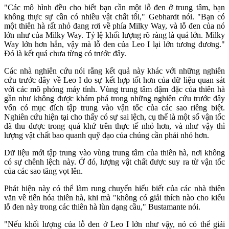
"Các mô hình đều cho biết bạn cần một lỗ đen ở trung tâm, bạn
không thực sự cần có nhiều vật chất tối," Gebhardt nói. "Bạn có
một thiên hà rất nhỏ đang rơi về phía Milky Way, và lỗ đen của nó
lớn như của Milky Way. Tỷ lệ khối lượng rõ ràng là quá lớn. Milky
Way lớn hơn hẳn, vậy mà lỗ đen của Leo I lại lớn tương đương."
Đó là kết quá chưa từng có trước đây.
Các nhà nghiên cứu nói rằng kết quả này khác với những nghiên
cứu trước đây về Leo I do sự kết hợp tốt hơn của dữ liệu quan sát
với các mô phỏng máy tính. Vùng trung tâm đậm đặc của thiên hà
gần như không được khám phá trong những nghiên cứu trước đây
vốn có mục đích tập trung vào vận tốc của các sao riêng biệt.
Nghiên cứu hiện tại cho thấy có sự sai lệch, cụ thể là một số vận tốc
đã thu được trong quá khứ trên thực tế nhỏ hơn, và như vậy thì
lượng vật chất bao quanh quỹ đạo của chúng cần phải nhỏ hơn.
Dữ liệu mới tập trung vào vùng trung tâm của thiên hà, nơi không
có sự chênh lệch này. Ở đó, lượng vật chất được suy ra từ vận tốc
của các sao tăng vọt lên.
Phát hiện này có thể làm rung chuyển hiểu biết của các nhà thiên
văn về tiến hóa thiên hà, khi mà "không có giải thích nào cho kiểu
lỗ đen này trong các thiên hà lùn dạng cầu," Bustamante nói.
"Nếu khối lượng của lỗ đen ở Leo I lớn như vậy, nó có thể giải