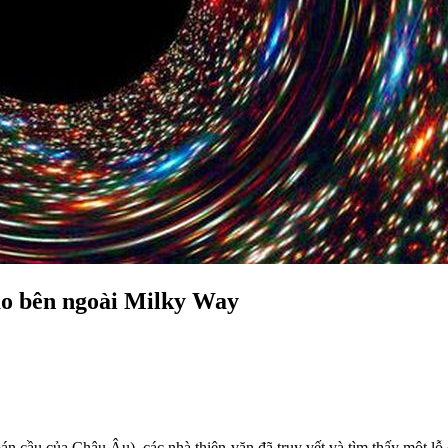
ao bên ngoài Milky Way
n cầu của Châu Âu), các nhà thiên văn đã truy vết và tìm thấy một lỗ