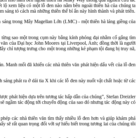
t lộ xem liệu có một lỗ đen nào nằm bên ngoài thiên hà của chúng ta
 sáng tỏ cách mà những thiên thể bí ẩn này hình thành và phát triển.
 sáng trong Mây Magellan Lớn (LMC) - một thiên hà láng giềng của
 từng sao một trong cụm này bằng kính phóng đại nhằm cố gắng tìm
 văn của Đại học John Moores tại Liverpool, Anh; đồng thời là người
đây chỉ tượng trưng cho một trong những kẻ phạm tội đang bị truy nã,
n. Manh mối đã khiến các nhà thiên văn phát hiện dấu vết của lỗ đen
sáng phát ra ở dải tia X khi các lỗ đen này nuốt vật chất hoặc từ các
được phát hiện dựa trên tương tác hấp dẫn của chúng”, Stefan Dreizler
y sẽ ngầm tác động tới chuyển động của sao đó nhưng tác động này có
 phép các nhà thiên văn tìm thấy nhiều lỗ đen hơn và giúp khám phá
sẽ rất quan trọng đối với sự hiểu biết trong tương lai của chúng tôi