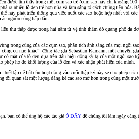
 được tìm thấy trong một cụm sao trẻ (cụm sao này chỉ khoảng 100 tri
á ra nhiều lỗ đen trẻ hơn nữa và làm sáng tỏ cách chúng tiến hóa. Bằ
n thể này phát triển thông qua việc nuốt các sao hoặc hợp nhất với các
 các nguồn sóng hấp dẫn.
 liệu thu thập được trong hai năm từ vệ tinh thăm dò quang phổ đ
ng trong cùng của các cụm sao, phân tích ánh sáng của mọi ngôi sao 
t kỳ công cụ nào khác”, đồng tác giả Sebastian Kamann, một chuyên g
ự có mặt của lỗ đen dựa trên dấu hiệu động kỳ lạ của một ngôi sao kỳ
 phép họ đo khối lượng của lỗ đen và xác nhận phát hiện của mình.
hiết lập để bắt đầu hoạt động vào cuối thập kỷ này sẽ cho phép các nh
g tôi quan sát một lượng đáng kể các sao mờ hơn trong cùng một trư
ạn, bạn có thể ủng hộ các tác giả
Ở ĐÂY
để chúng tôi làm ngày càng t