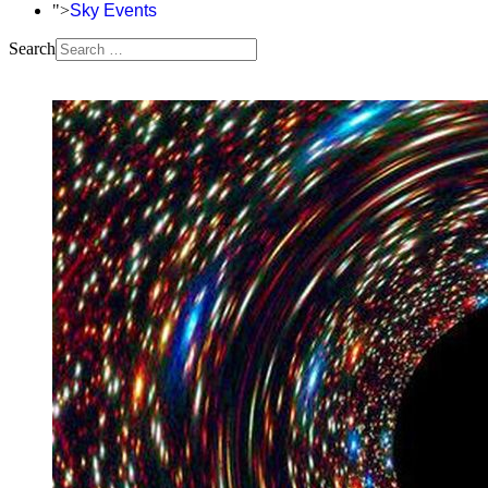
">
Sky Events
Search