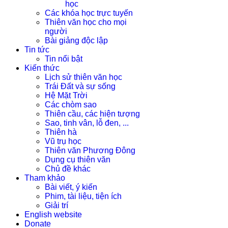
học
Các khóa học trực tuyến
Thiên văn học cho mọi
người
Bài giảng độc lập
Tin tức
Tin nổi bật
Kiến thức
Lịch sử thiên văn học
Trái Đất và sự sống
Hệ Mặt Trời
Các chòm sao
Thiên cầu, các hiện tượng
Sao, tinh vân, lỗ đen, ...
Thiên hà
Vũ trụ học
Thiên văn Phương Đông
Dụng cụ thiên văn
Chủ đề khác
Tham khảo
Bài viết, ý kiến
Phim, tài liệu, tiện ích
Giải trí
English website
Donate