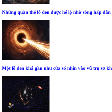
Những quần thể lỗ đen được hé lộ nhờ sóng hấp dẫn
Một lỗ đen khá gần như cửa sổ nhìn vào vũ trụ sơ kh