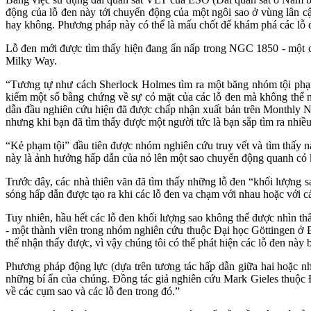
động của lỗ đen này tới chuyển động của một ngôi sao ở vùng lân cậ
hay không. Phương pháp này có thể là mấu chốt để khám phá các lỗ đe
Lỗ đen mới được tìm thấy hiện đang ẩn nấp trong NGC 1850 - một 
Milky Way.
“Tương tự như cách Sherlock Holmes tìm ra một băng nhóm tội phạ
kiếm một số bằng chứng về sự có mặt của các lỗ đen mà không thể nh
dẫn đầu nghiên cứu hiện đã được chấp nhận xuất bản trên Monthly Not
nhưng khi bạn đã tìm thấy được một người tức là bạn sắp tìm ra nhiề
“Kẻ phạm tội” đầu tiên được nhóm nghiên cứu truy vết và tìm thấy n
này là ảnh hưởng hấp dẫn của nó lên một sao chuyển động quanh có k
Trước đây, các nhà thiên văn đã tìm thấy những lỗ đen “khối lượng sa
sóng hấp dẫn được tạo ra khi các lỗ đen va chạm với nhau hoặc với c
Tuy nhiên, hầu hết các lỗ đen khối lượng sao không thể được nhìn thấ
- một thành viên trong nhóm nghiên cứu thuộc Đại học Göttingen ở Đ
thể nhận thấy được, vì vậy chúng tôi có thể phát hiện các lỗ đen này
Phương pháp động lực (dựa trên tương tác hấp dẫn giữa hai hoặc nh
những bí ẩn của chúng. Đồng tác giả nghiên cứu Mark Gieles thuộc Đạ
về các cụm sao và các lỗ đen trong đó.”