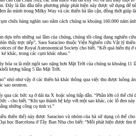
n. Đây là lần đầu tiên phương pháp phát hiện này được sử dụng để tiế
n ẩn mình trong Milky Way và các thiên hà lân cận, đồng thời giúp làm
cụm chứa hàng nghìn sao nằm cách chúng ta khoảng 160.000 năm ánh
m dựa trên những sai lầm của chúng, chúng tôi cũng đang nghiên cứu
ìn thấy trực tiếp”, Sara Saracino thuộc Viện Nghiên cứu Vật lý thiên
ices of the Royal Astronomical Society cho biết. “Kết quả hiển thị ở 
u kẻ khác, trong các cụm khác nhau.”
ày hóa ra là một ngôi sao nặng hơn Mặt Trời của chúng ta khoảng 11 lầ
hối lượng bằng 5 lần Mặt Trời.
o” nhỏ như vậy ở các thiên hà khác thông qua việc thu được luồng ánh 
ác sao neutron.
y qua các bức xạ ở dải tia X hoặc sóng hấp dẫn. “Phần lớn có thể chỉ 
ức - cho biết. “Khi tạo thành hệ kép với một sao khác, các lỗ đen nà
 bằng những công cụ tinh vi.”
iều thiên thể) này được Saracino và nhóm của bà sử dụng có thể cho
i học Barcelona ở Tây Ban Nha cho biết: “Mỗi phát hiện được tìm thấy 