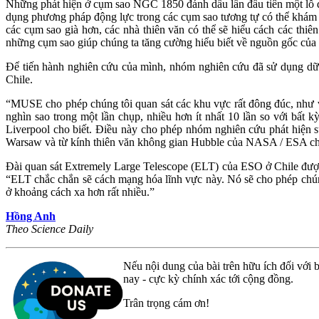
Những phát hiện ở cụm sao NGC 1850 đánh dấu lần đầu tiên một lỗ đen
dụng phương pháp động lực trong các cụm sao tương tự có thể khám ph
các cụm sao già hơn, các nhà thiên văn có thể sẽ hiểu cách các thiê
những cụm sao giúp chúng ta tăng cường hiểu biết về nguồn gốc của
Để tiến hành nghiên cứu của mình, nhóm nghiên cứu đã sử dụng dữ
Chile.
“MUSE cho phép chúng tôi quan sát các khu vực rất đông đúc, như vù
nghìn sao trong một lần chụp, nhiều hơn ít nhất 10 lần so với bấ
Liverpool cho biết. Điều này cho phép nhóm nghiên cứu phát hiện s
Warsaw và từ kính thiên văn không gian Hubble của NASA / ESA cho
Đài quan sát Extremely Large Telescope (ELT) của ESO ở Chile được t
“ELT chắc chắn sẽ cách mạng hóa lĩnh vực này. Nó sẽ cho phép chún
ở khoảng cách xa hơn rất nhiều.”
Hồng Anh
Theo Science Daily
Nếu nội dung của bài trên hữu ích đối với b
nay - cực kỳ chính xác tới cộng đồng.
Trân trọng cám ơn!