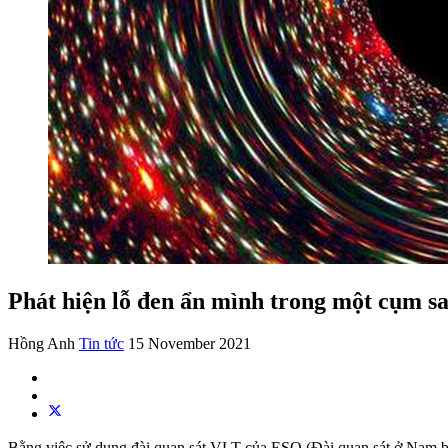
Phát hiện lỗ đen ẩn mình trong một cụm s
Hồng Anh
Tin tức
15 November 2021
Bằng việc sử dụng đài quan sát VLT của ESO (Đài quan sát ở Nam bá