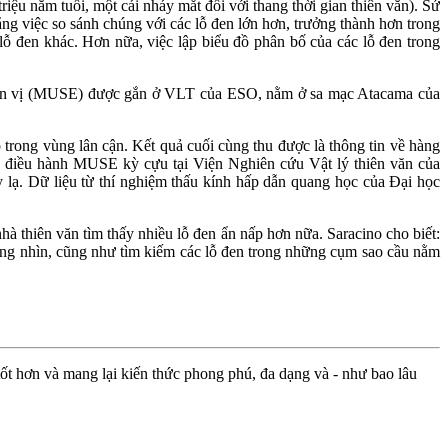
ệu năm tuổi, một cái nháy mắt đối với thang thời gian thiên văn). Sử
ng việc so sánh chúng với các lỗ đen lớn hơn, trưởng thành hơn trong
 lỗ đen khác. Hơn nữa, việc lập biểu đồ phân bố của các lỗ đen trong
a đơn vị (MUSE) được gắn ở VLT của ESO, nằm ở sa mạc Atacama của
trong vùng lân cận. Kết quả cuối cùng thu được là thông tin về hàng
ia điều hành MUSE kỳ cựu tại Viện Nghiên cứu Vật lý thiên văn của
 lạ. Dữ liệu từ thí nghiệm thấu kính hấp dẫn quang học của Đại học
à thiên văn tìm thấy nhiều lỗ đen ẩn nấp hơn nữa. Saracino cho biết:
ờng nhìn, cũng như tìm kiếm các lỗ đen trong những cụm sao cầu nằm
ốt hơn và mang lại kiến thức phong phú, đa dạng và - như bao lâu