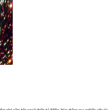
 đen nhỏ nằm bên ngoài thiên hà Milky Way thông qua nghiên cứu tác