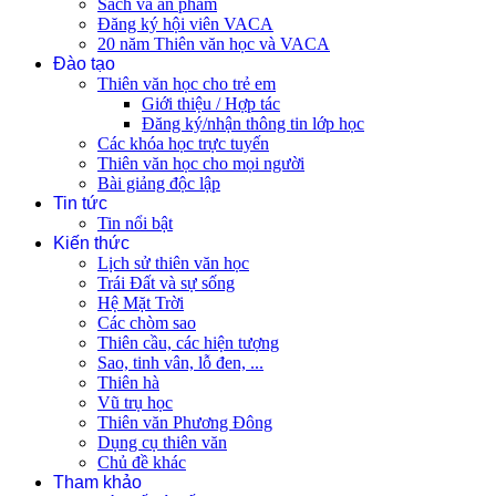
Sách và ấn phẩm
Đăng ký hội viên VACA
20 năm Thiên văn học và VACA
Đào tạo
Thiên văn học cho trẻ em
Giới thiệu / Hợp tác
Đăng ký/nhận thông tin lớp học
Các khóa học trực tuyến
Thiên văn học cho mọi người
Bài giảng độc lập
Tin tức
Tin nổi bật
Kiến thức
Lịch sử thiên văn học
Trái Đất và sự sống
Hệ Mặt Trời
Các chòm sao
Thiên cầu, các hiện tượng
Sao, tinh vân, lỗ đen, ...
Thiên hà
Vũ trụ học
Thiên văn Phương Đông
Dụng cụ thiên văn
Chủ đề khác
Tham khảo