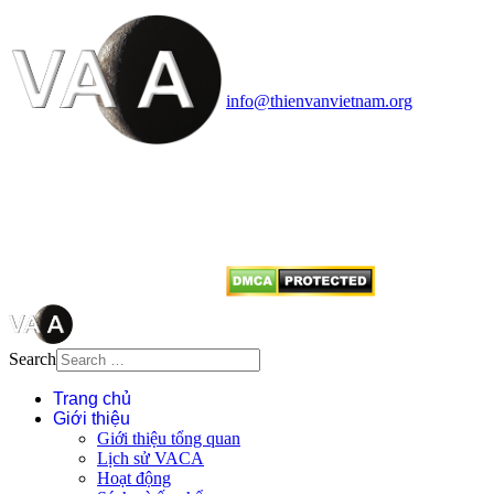
Vietnam Astronomy and
Cosmology Association (VACA)
Văn phòng: 90b Khương Đình,
quận Thanh Xuân, Hà Nội
Điện thoại: 091.530.1116; Email:
info@thienvanvietnam.org
Mọi bài viết tại đây thuộc bản
quyền của VACA, vui lòng ghi rõ
tên tác giả và nguồn trích
dẫn
Thienvanvietnam.org
khi quý
vị tái sử dụng bất cứ nội dung nào
từ website này.
Search
Trang chủ
Giới thiệu
Giới thiệu tổng quan
Lịch sử VACA
Hoạt động