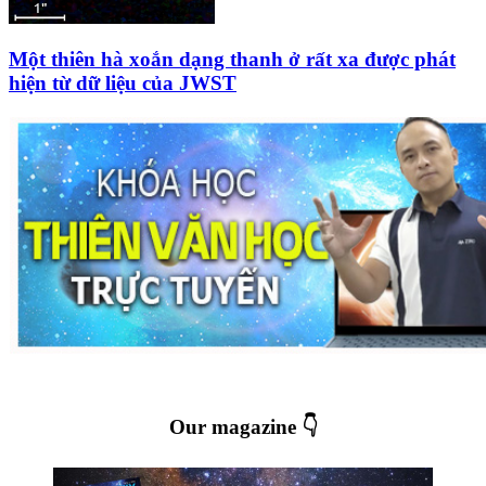
Một thiên hà xoắn dạng thanh ở rất xa được phát
hiện từ dữ liệu của JWST
Our magazine 👇