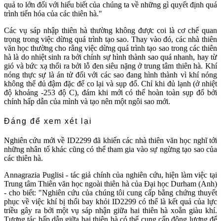
quả to lớn đối với hiểu biết của chúng ta về những gì quyết định quá
trình tiến hóa của các thiên hà."
Các vụ sáp nhập thiên hà thường không được coi là cơ chế quan
trọng trong việc dừng quá trình tạo sao. Thay vào đó, các nhà thiên
văn học thường cho rằng việc dừng quá trình tạo sao trong các thiên
hà là do nhiệt sinh ra bởi chính sự hình thành sao quá nhanh, hay từ
gió và bức xạ thổi ra bởi lỗ đen siêu nặng ở trung tâm thiên hà. Khí
nóng thực sự là án tử đối với các sao đang hình thành vì khí nóng
không thể đủ đậm đặc để co lại và sụp đổ. Chỉ khi đủ lạnh (ở nhiệt
độ khoảng -253 độ C), đám khi mới có thể hoàn toàn sụp đổ bởi
chính hấp dẫn của mình và tạo nên một ngôi sao mới.
Đáng để xem xét lại
Nghiên cứu mới về ID2299 đã khiến các nhà thiên văn học nghĩ tới
những nhân tố khác cũng có thể tham gia vào sự ngừng tạo sao của
các thiên hà.
Annagrazia Puglisi - tác giả chính của nghiên cứu, hiện làm việc tại
Trung tâm Thiên văn học ngoài thiên hà của Đại học Durham (Anh)
- cho biết: "Nghiên cứu của chúng tôi cung cấp bằng chứng thuyết
phục về việc khí bị thổi bay khỏi ID2299 có thể là kết quả của lực
triều gây ra bởi một vụ sáp nhận giữa hai thiên hà xoắn giàu khí.
Tương tác hấp dẫn giữa hai thiên hà có thể cung cấp động lượng để