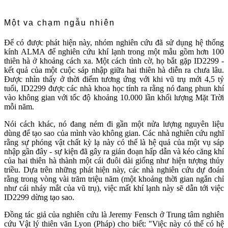
Một va chạm ngẫu nhiên
Để có được phát hiện này, nhóm nghiên cứu đã sử dụng hệ thống
kính ALMA để nghiên cứu khí lạnh trong một mẫu gồm hơn 100
thiên hà ở khoảng cách xa. Một cách tình cờ, họ bắt gặp ID2299 -
kết quả của một cuộc sáp nhập giữa hai thiên hà diễn ra chưa lâu.
Được nhìn thấy ở thời điểm tương ứng với khi vũ trụ mới 4,5 tỷ
tuổi, ID2299 được các nhà khoa học tính ra rằng nó đang phun khí
vào không gian với tốc độ khoảng 10.000 lần khối lượng Mặt Trời
mỗi năm.
Nói cách khác, nó đang ném đi gần một nửa lượng nguyên liệu
dùng để tạo sao của mình vào không gian. Các nhà nghiên cứu nghĩ
rằng sự phóng vật chất kỳ lạ này có thể là hệ quả của một vụ sáp
nhập gần đây - sự kiện đã gây ra gián đoạn hấp dẫn và kéo căng khí
của hai thiên hà thành một cái đuôi dài giống như hiện tượng thủy
triều. Dựa trên những phát hiện này, các nhà nghiên cứu dự đoán
rằng trong vòng vài trăm triệu năm (một khoảng thời gian ngắn chỉ
như cái nháy mắt của vũ trụ), việc mất khí lạnh này sẽ dẫn tới việc
ID2299 dừng tạo sao.
Đồng tác giả của nghiên cứu là Jeremy Fensch ở Trung tâm nghiên
cứu Vật lý thiên văn Lyon (Pháp) cho biết: "Việc này có thể có hệ