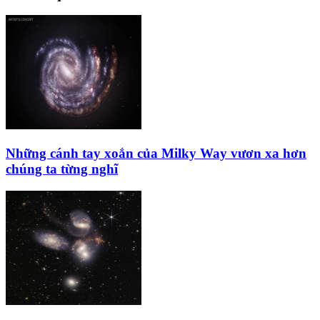
Những cánh tay xoắn của Milky Way vươn xa hơn
chúng ta từng nghĩ