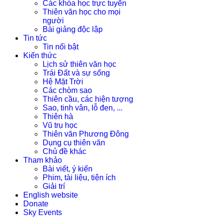
Các khóa học trực tuyến
Thiên văn học cho mọi
người
Bài giảng độc lập
Tin tức
Tin nổi bật
Kiến thức
Lịch sử thiên văn học
Trái Đất và sự sống
Hệ Mặt Trời
Các chòm sao
Thiên cầu, các hiện tượng
Sao, tinh vân, lỗ đen, ...
Thiên hà
Vũ trụ học
Thiên văn Phương Đông
Dụng cụ thiên văn
Chủ đề khác
Tham khảo
Bài viết, ý kiến
Phim, tài liệu, tiện ích
Giải trí
English website
Donate
Sky Events