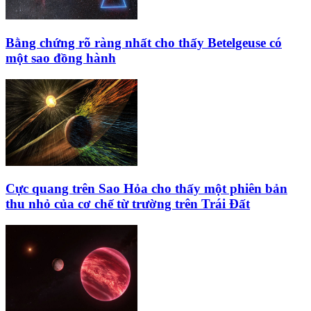
Bằng chứng rõ ràng nhất cho thấy Betelgeuse có
một sao đồng hành
Cực quang trên Sao Hỏa cho thấy một phiên bản
thu nhỏ của cơ chế từ trường trên Trái Đất