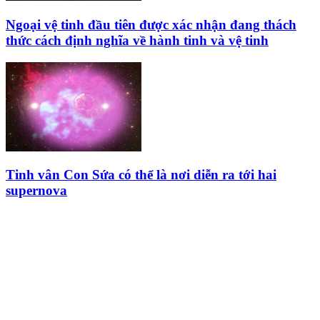
Ngoại vệ tinh đầu tiên được xác nhận đang thách
thức cách định nghĩa về hành tinh và vệ tinh
Tinh vân Con Sứa có thể là nơi diễn ra tới hai
supernova
HỘI THIÊN
VĂN VÀ VŨ TRỤ
HỌC VIỆT NAM