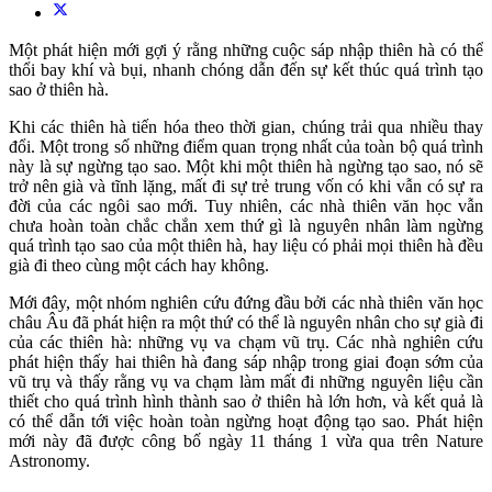
Một phát hiện mới gợi ý rằng những cuộc sáp nhập thiên hà có thể
thổi bay khí và bụi, nhanh chóng dẫn đến sự kết thúc quá trình tạo
sao ở thiên hà.
Khi các thiên hà tiến hóa theo thời gian, chúng trải qua nhiều thay
đổi. Một trong số những điểm quan trọng nhất của toàn bộ quá trình
này là sự ngừng tạo sao. Một khi một thiên hà ngừng tạo sao, nó sẽ
trở nên già và tĩnh lặng, mất đi sự trẻ trung vốn có khi vẫn có sự ra
đời của các ngôi sao mới. Tuy nhiên, các nhà thiên văn học vẫn
chưa hoàn toàn chắc chắn xem thứ gì là nguyên nhân làm ngừng
quá trình tạo sao của một thiên hà, hay liệu có phải mọi thiên hà đều
già đi theo cùng một cách hay không.
Mới đây, một nhóm nghiên cứu đứng đầu bởi các nhà thiên văn học
châu Âu đã phát hiện ra một thứ có thể là nguyên nhân cho sự già đi
của các thiên hà: những vụ va chạm vũ trụ. Các nhà nghiên cứu
phát hiện thấy hai thiên hà đang sáp nhập trong giai đoạn sớm của
vũ trụ và thấy rằng vụ va chạm làm mất đi những nguyên liệu cần
thiết cho quá trình hình thành sao ở thiên hà lớn hơn, và kết quả là
có thể dẫn tới việc hoàn toàn ngừng hoạt động tạo sao. Phát hiện
mới này đã được công bố ngày 11 tháng 1 vừa qua trên Nature
Astronomy.