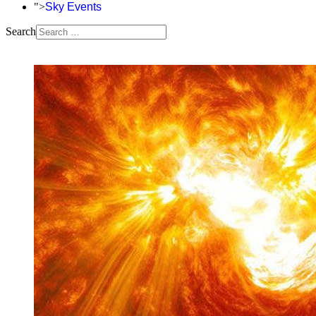
">
Sky Events
Search