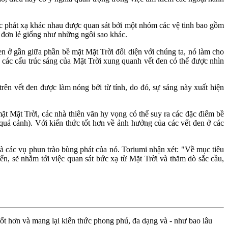
 phát xạ khác nhau được quan sát bởi một nhóm các vệ tinh bao gồm
 đơn lẻ giống như những ngôi sao khác.
n ở gần giữa phần bề mặt Mặt Trời đối diện với chúng ta, nó làm cho
ó, các cấu trúc sáng của Mặt Trời xung quanh vết đen có thể được nhìn
trên vết đen được làm nóng bởi từ tính, do đó, sự sáng này xuất hiện
mặt Mặt Trời, các nhà thiên văn hy vọng có thể suy ra các đặc điểm bề
quá cảnh). Với kiến thức tốt hơn về ảnh hưởng của các vết đen ở các
và các vụ phun trào bùng phát của nó. Toriumi nhận xét: "Về mục tiêu
ển, sẽ nhắm tới việc quan sát bức xạ từ Mặt Trời và thăm dò sắc cầu,
ốt hơn và mang lại kiến thức phong phú, đa dạng và - như bao lâu