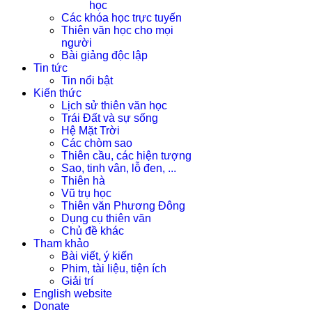
học
Các khóa học trực tuyến
Thiên văn học cho mọi
người
Bài giảng độc lập
Tin tức
Tin nổi bật
Kiến thức
Lịch sử thiên văn học
Trái Đất và sự sống
Hệ Mặt Trời
Các chòm sao
Thiên cầu, các hiện tượng
Sao, tinh vân, lỗ đen, ...
Thiên hà
Vũ trụ học
Thiên văn Phương Đông
Dụng cụ thiên văn
Chủ đề khác
Tham khảo
Bài viết, ý kiến
Phim, tài liệu, tiện ích
Giải trí
English website
Donate