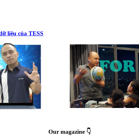
 dữ liệu của TESS
Our magazine 👇