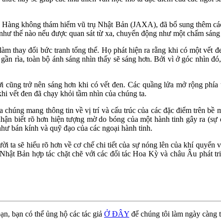
 Hàng không thám hiểm vũ trụ Nhật Bản (JAXA), đã bổ sung thêm các
như thế nào nếu được quan sát từ xa, chuyển động như một chấm sáng
 thay đổi bức tranh tổng thể. Họ phát hiện ra rằng khi có một vết đe
 gần rìa, toàn bộ ánh sáng nhìn thấy sẽ sáng hơn. Bởi vì ở góc nhìn đ
ời cũng trở nên sáng hơn khi có vết đen. Các quầng lửa mở rộng phía 
khi vết đen đã chạy khỏi tầm nhìn của chúng ta.
 chúng mang thông tin về vị trí và cấu trúc của các đặc điểm trên bề 
nhận biết rõ hơn hiện tượng mờ do bóng của một hành tinh gây ra (sự 
như bán kính và quỹ đạo của các ngoại hành tinh.
i ta sẽ hiểu rõ hơn về cơ chế chi tiết của sự nóng lên của khí quyển 
Nhật Bản hợp tác chặt chẽ với các đối tác Hoa Kỳ và châu Âu phát tri
ạn, bạn có thể ủng hộ các tác giả
Ở ĐÂY
để chúng tôi làm ngày càng t