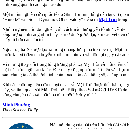
tinh xung quanh các ngôi sao đó.
Một nhóm nghiên cứu quốc tế do Shin Toriumi đứng đầu tại Cơ quan
"Hinode" và "Solar Dynamics Observatory" để xem
Mặt Trời
trông 
Nhóm nghiên cứu đã nghiên cứu cách mà những yếu tố như vết đen làm
tổng lượng ánh sáng nhìn thấy bị mờ đi. Ngược lại, khi các vết đen ở
thấy rõ hơn các tâm tối.
Ngoài ra, tia X được tạo ra trong quầng lửa phía trên bề mặt Mặt Tr
trước khi vết đen di chuyển khỏi tầm nhìn và vẫn tồn tại ngay cả sau 
Vì những thay đổi trong tổng lượng phát xạ Mặt Trời và thời điểm của
mặt của các ngôi sao khác. Điều này sẽ giúp các nhà thiên văn học 
sao, chúng ta có thể ước tính chính xác hơn các thông số, chẳng hạn 
Khi các cuộc nghiên cứu chuyên sâu về Mặt Trời được tiến hành, ngườ
này, vệ tinh quan sát Mặt Trời thế hệ tiếp theo Solar-C (EUVST) do 
vùng chuyển tiếp và nhật hoa như một hệ duy nhất".
Minh Phương
Theo Science Daily
Nếu nội dung của bài trên hữu ích đối với b