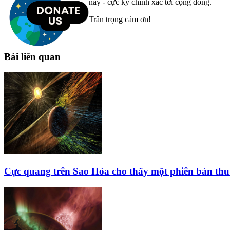
nay - cực kỳ chính xác tới cộng đồng.
Trân trọng cám ơn!
Bài liên quan
Cực quang trên Sao Hỏa cho thấy một phiên bản thu 