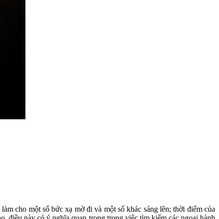
 làm cho một số bức xạ mờ đi và một số khác sáng lên; thời điểm của
o, điều này có ý nghĩa quan trọng trong việc tìm kiếm các ngoại hành