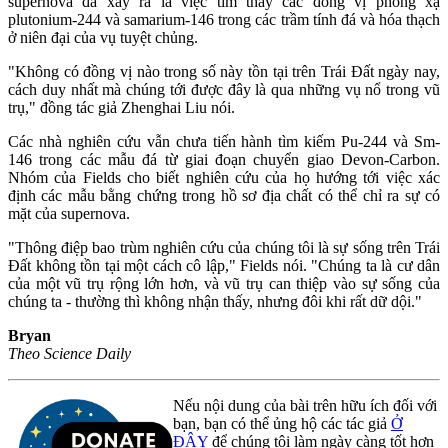
supernova đã xảy ra là việc tìm thấy các đồng vị phóng xạ
plutonium-244 và samarium-146 trong các trầm tính đá và hóa thạch
ở niên đại của vụ tuyệt chủng.
"Không có đồng vị nào trong số này tồn tại trên Trái Đất ngày nay,
cách duy nhất mà chúng tới được đây là qua những vụ nổ trong vũ
trụ," đồng tác giả Zhenghai Liu nói.
Các nhà nghiên cứu vẫn chưa tiến hành tìm kiếm Pu-244 và Sm-
146 trong các mẫu đá từ giai đoạn chuyển giao Devon-Carbon.
Nhóm của Fields cho biết nghiên cứu của họ hướng tới việc xác
định các mẫu bằng chứng trong hồ sơ địa chất có thể chỉ ra sự có
mặt của supernova.
"Thông điệp bao trùm nghiên cứu của chúng tôi là sự sống trên Trái
Đất không tồn tại một cách cô lập," Fields nói. "Chúng ta là cư dân
của một vũ trụ rộng lớn hơn, và vũ trụ can thiệp vào sự sống của
chúng ta - thường thì không nhận thấy, nhưng đôi khi rất dữ dội."
Bryan
Theo Science Daily
Nếu nội dung của bài trên hữu ích đối với
bạn, bạn có thể ủng hộ các tác giả
Ở
ĐÂY
để chúng tôi làm ngày càng tốt hơn