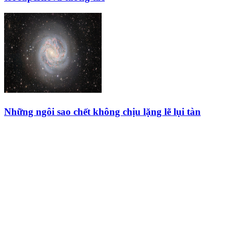
Những ngôi sao chết không chịu lặng lẽ lụi tàn