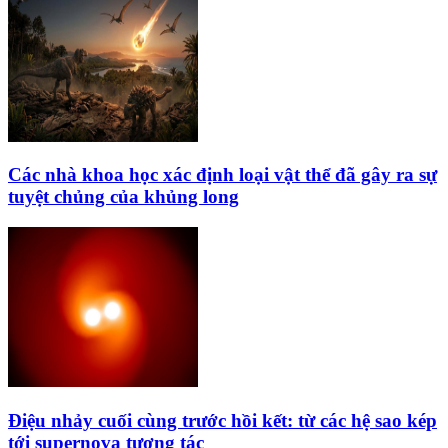
Các nhà khoa học xác định loại vật thể đã gây ra sự
tuyệt chủng của khủng long
Điệu nhảy cuối cùng trước hồi kết: từ các hệ sao kép
tới supernova tương tác