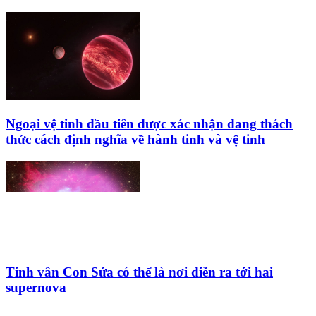
Ngoại vệ tinh đầu tiên được xác nhận đang thách
thức cách định nghĩa về hành tinh và vệ tinh
Tinh vân Con Sứa có thể là nơi diễn ra tới hai
supernova