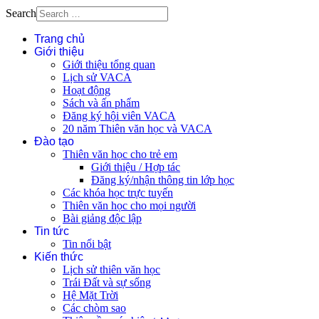
Search
Trang chủ
Giới thiệu
Giới thiệu tổng quan
Lịch sử VACA
Hoạt động
Sách và ấn phẩm
Đăng ký hội viên VACA
20 năm Thiên văn học và VACA
Đào tạo
Thiên văn học cho trẻ em
Giới thiệu / Hợp tác
Đăng ký/nhận thông tin lớp học
Các khóa học trực tuyến
Thiên văn học cho mọi người
Bài giảng độc lập
Tin tức
Tin nổi bật
Kiến thức
Lịch sử thiên văn học
Trái Đất và sự sống
Hệ Mặt Trời
Các chòm sao