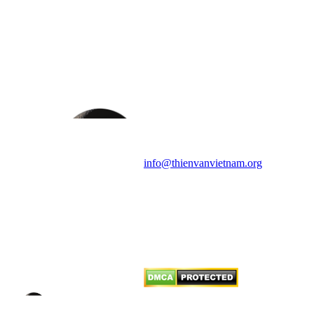
HỘI THIÊN
VĂN VÀ VŨ TRỤ
HỌC VIỆT NAM
Vietnam Astronomy and
Cosmology Association (VACA)
Văn phòng: 90b Khương Đình,
quận Thanh Xuân, Hà Nội
Điện thoại: 091.530.1116; Email:
info@thienvanvietnam.org
Mọi bài viết tại đây thuộc bản
quyền của VACA, vui lòng ghi rõ
tên tác giả và nguồn trích
dẫn
Thienvanvietnam.org
khi quý
vị tái sử dụng bất cứ nội dung nào
từ website này.