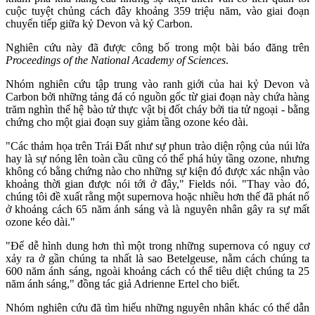
cuộc tuyệt chủng cách đây khoảng 359 triệu năm, vào giai đoạn
chuyển tiếp giữa kỷ Devon và kỷ Carbon.
Nghiên cứu này đã được công bố trong một bài báo đăng trên
Proceedings of the National Academy of Sciences
.
Nhóm nghiên cứu tập trung vào ranh giới của hai kỷ Devon và
Carbon bởi những tảng đá có nguồn gốc từ giai đoạn này chứa hàng
trăm nghìn thế hệ bào tử thực vật bị đốt cháy bởi tia tử ngoại - bằng
chứng cho một giai đoạn suy giảm tầng ozone kéo dài.
"Các thảm họa trên Trái Đất như sự phun trào diện rộng của núi lửa
hay là sự nóng lên toàn cầu cũng có thể phá hủy tầng ozone, nhưng
không có bằng chứng nào cho những sự kiện đó được xác nhận vào
khoảng thời gian được nói tới ở đây," Fields nói. "Thay vào đó,
chúng tôi đề xuất rằng một supernova hoặc nhiều hơn thế đã phát nổ
ở khoảng cách 65 năm ánh sáng và là nguyên nhân gây ra sự mất
ozone kéo dài."
"Để dễ hình dung hơn thì một trong những supernova có nguy cơ
xảy ra ở gần chúng ta nhất là sao Betelgeuse, nằm cách chúng ta
600 năm ánh sáng, ngoài khoảng cách có thể tiêu diệt chúng ta 25
năm ánh sáng," đồng tác giả Adrienne Ertel cho biết.
Nhóm nghiên cứu đã tìm hiểu những nguyên nhân khác có thể dẫn