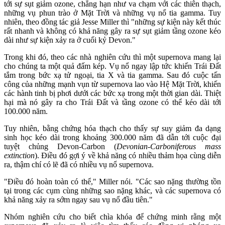
tới sự sụt giảm ozone, chẳng hạn như va chạm với các thiên thạch,
những vụ phun trào ở Mặt Trời và những vụ nổ tia gamma. Tuy
nhiên, theo đồng tác giả Jesse Miller thì "những sự kiện này kết thúc
rất nhanh và không có khả năng gây ra sự sụt giảm tầng ozone kéo
dài như sự kiện xảy ra ở cuối kỷ Devon."
Trong khi đó, theo các nhà nghiên cứu thì một supernova mang lại
cho chúng ta một quả đấm kép. Vụ nổ ngay lập tức khiến Trái Đất
tắm trong bức xạ tử ngoại, tia X và tia gamma. Sau đó cuộc tấn
công của những mạnh vụn từ supernova lao vào Hệ Mặt Trời, khiến
các hành tinh bị phơi dưới các bức xạ trong một thời gian dài. Thiệt
hại mà nó gây ra cho Trái Đất và tầng ozone có thể kéo dài tới
100.000 năm.
Tuy nhiên, bằng chứng hóa thạch cho thấy sự suy giảm đa dạng
sinh học kéo dài trong khoảng 300.000 năm đã dẫn tới cuộc đại
tuyệt chủng Devon-Carbon (
Devonian-Carboniferous mass
extinction
). Điều đó gợi ý về khả năng có nhiều thảm họa cùng diễn
ra, thậm chí có lẽ đã có nhiều vụ nổ supernova.
"Điều đó hoàn toàn có thể," Miller nói. "Các sao nặng thường tồn
tại trong các cụm cùng những sao nặng khác, và các supernova có
khả năng xảy ra sớm ngay sau vụ nổ đầu tiên."
Nhóm nghiên cứu cho biết chìa khóa để chứng minh rằng một