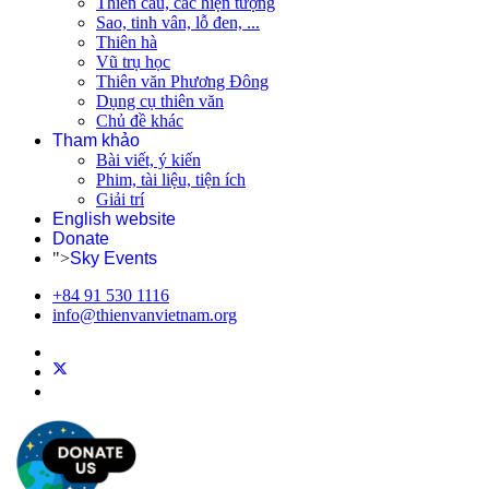
Thiên cầu, các hiện tượng
Sao, tinh vân, lỗ đen, ...
Thiên hà
Vũ trụ học
Thiên văn Phương Đông
Dụng cụ thiên văn
Chủ đề khác
Tham khảo
Bài viết, ý kiến
Phim, tài liệu, tiện ích
Giải trí
English website
Donate
">
Sky Events
+84 91 530 1116
info@thienvanvietnam.org