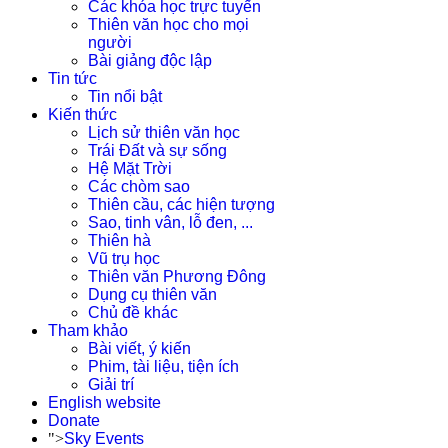
Các khóa học trực tuyến
Thiên văn học cho mọi
người
Bài giảng độc lập
Tin tức
Tin nổi bật
Kiến thức
Lịch sử thiên văn học
Trái Đất và sự sống
Hệ Mặt Trời
Các chòm sao
Thiên cầu, các hiện tượng
Sao, tinh vân, lỗ đen, ...
Thiên hà
Vũ trụ học
Thiên văn Phương Đông
Dụng cụ thiên văn
Chủ đề khác
Tham khảo
Bài viết, ý kiến
Phim, tài liệu, tiện ích
Giải trí
English website
Donate
">
Sky Events