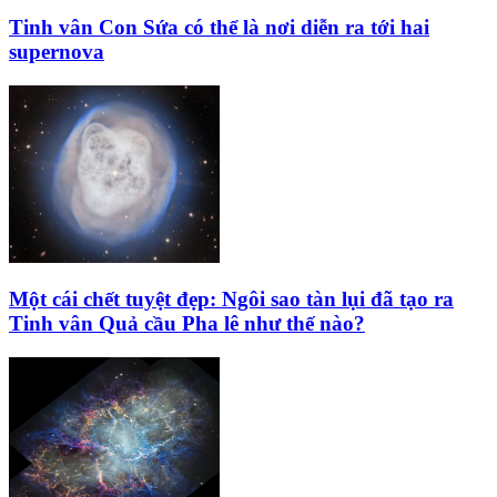
Tinh vân Con Sứa có thể là nơi diễn ra tới hai
supernova
Một cái chết tuyệt đẹp: Ngôi sao tàn lụi đã tạo ra
Tinh vân Quả cầu Pha lê như thế nào?