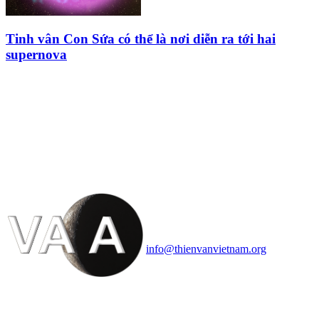
Tinh vân Con Sứa có thể là nơi diễn ra tới hai
supernova
HỘI THIÊN
VĂN VÀ VŨ TRỤ
HỌC VIỆT NAM
Vietnam Astronomy and
Cosmology Association (VACA)
Văn phòng: 90b Khương Đình,
quận Thanh Xuân, Hà Nội
Điện thoại: 091.530.1116; Email:
info@thienvanvietnam.org
Mọi bài viết tại đây thuộc bản
quyền của VACA, vui lòng ghi rõ
tên tác giả và nguồn trích
dẫn
Thienvanvietnam.org
khi quý