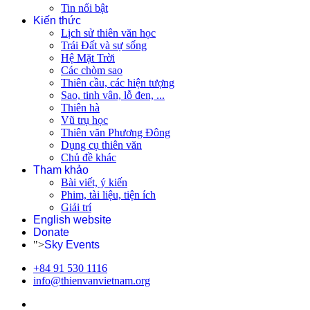
Tin nổi bật
Kiến thức
Lịch sử thiên văn học
Trái Đất và sự sống
Hệ Mặt Trời
Các chòm sao
Thiên cầu, các hiện tượng
Sao, tinh vân, lỗ đen, ...
Thiên hà
Vũ trụ học
Thiên văn Phương Đông
Dụng cụ thiên văn
Chủ đề khác
Tham khảo
Bài viết, ý kiến
Phim, tài liệu, tiện ích
Giải trí
English website
Donate
">
Sky Events
+84 91 530 1116
info@thienvanvietnam.org