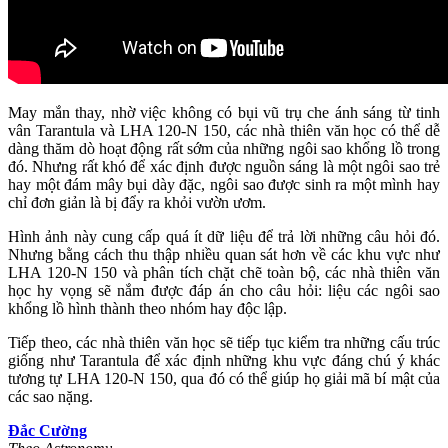
May mắn thay, nhờ việc không có bụi vũ trụ che ánh sáng từ tinh
vân Tarantula và LHA 120-N 150, các nhà thiên văn học có thể dễ
dàng thăm dò hoạt động rất sớm của những ngôi sao khổng lồ trong
đó. Nhưng rất khó để xác định được nguồn sáng là một ngôi sao trẻ
hay một đám mây bụi dày đặc, ngôi sao được sinh ra một mình hay
chỉ đơn giản là bị đẩy ra khỏi vườn ươm.
Hình ảnh này cung cấp quá ít dữ liệu để trả lời những câu hỏi đó.
Nhưng bằng cách thu thập nhiều quan sát hơn về các khu vực như
LHA 120-N 150 và phân tích chặt chẽ toàn bộ, các nhà thiên văn
học hy vọng sẽ nắm được đáp án cho câu hỏi: liệu các ngôi sao
khổng lồ hình thành theo nhóm hay độc lập.
Tiếp theo, các nhà thiên văn học sẽ tiếp tục kiểm tra những cấu trúc
giống như Tarantula để xác định những khu vực đáng chú ý khác
tương tự LHA 120-N 150, qua đó có thể giúp họ giải mã bí mật của
các sao nặng.
Đắc Cường