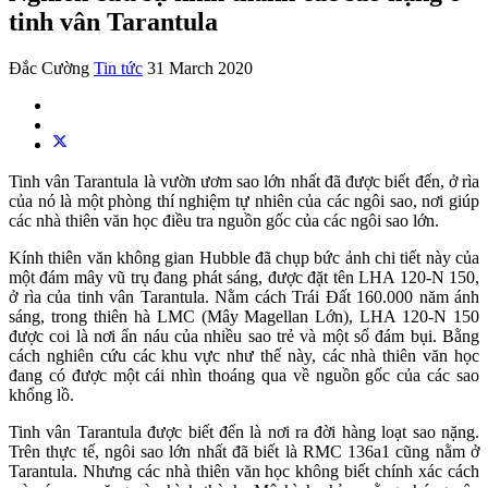
tinh vân Tarantula
Đắc Cường
Tin tức
31 March 2020
Tinh vân Tarantula là vườn ươm sao lớn nhất đã được biết đến, ở rìa
của nó là một phòng thí nghiệm tự nhiên của các ngôi sao, nơi giúp
các nhà thiên văn học điều tra nguồn gốc của các ngôi sao lớn.
Kính thiên văn không gian Hubble đã chụp bức ảnh chi tiết này của
một đám mây vũ trụ đang phát sáng, được đặt tên LHA 120-N 150,
ở rìa của tinh vân Tarantula. Nằm cách Trái Đất 160.000 năm ánh
sáng, trong thiên hà LMC (Mây Magellan Lớn), LHA 120-N 150
được coi là nơi ẩn náu của nhiều sao trẻ và một số đám bụi. Bằng
cách nghiên cứu các khu vực như thế này, các nhà thiên văn học
đang có được một cái nhìn thoáng qua về nguồn gốc của các sao
khổng lồ.
Tinh vân Tarantula được biết đến là nơi ra đời hàng loạt sao nặng.
Trên thực tế, ngôi sao lớn nhất đã biết là RMC 136a1 cũng nằm ở
Tarantula. Nhưng các nhà thiên văn học không biết chính xác cách