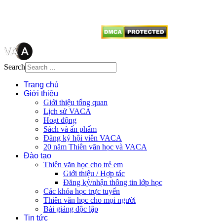
vị tái sử dụng bất cứ nội dung nào
từ website này.
Search
Trang chủ
Giới thiệu
Giới thiệu tổng quan
Lịch sử VACA
Hoạt động
Sách và ấn phẩm
Đăng ký hội viên VACA
20 năm Thiên văn học và VACA
Đào tạo
Thiên văn học cho trẻ em
Giới thiệu / Hợp tác
Đăng ký/nhận thông tin lớp học
Các khóa học trực tuyến
Thiên văn học cho mọi người
Bài giảng độc lập
Tin tức