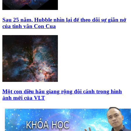
Sau 25 năm, Hubble nhìn lại để theo dõi sự giãn nở
của tinh vân Con Cua
Một con diều hâu giang rộng đôi cánh trong hình
ảnh mới của VLT