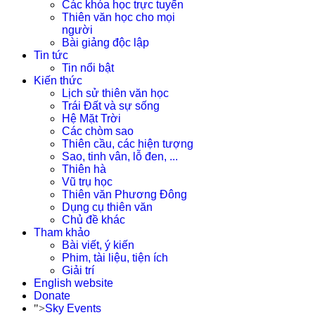
Các khóa học trực tuyến
Thiên văn học cho mọi
người
Bài giảng độc lập
Tin tức
Tin nổi bật
Kiến thức
Lịch sử thiên văn học
Trái Đất và sự sống
Hệ Mặt Trời
Các chòm sao
Thiên cầu, các hiện tượng
Sao, tinh vân, lỗ đen, ...
Thiên hà
Vũ trụ học
Thiên văn Phương Đông
Dụng cụ thiên văn
Chủ đề khác
Tham khảo
Bài viết, ý kiến
Phim, tài liệu, tiện ích
Giải trí
English website
Donate
">
Sky Events