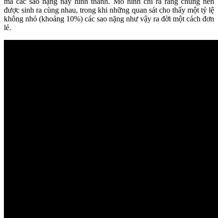
mà các sao nặng này hình thành. Mô hình chỉ ra rằng chúng nên
được sinh ra cùng nhau, trong khi những quan sát cho thấy một tỷ lệ
không nhỏ (khoảng 10%) các sao nặng như vậy ra đời một cách đơn
lẻ.