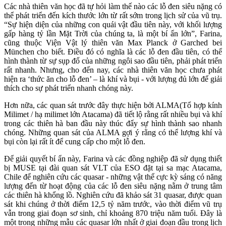
Các nhà thiên văn học đã tự hỏi làm thế nào các lỗ đen siêu nặng có
thể phát triển đến kích thước lớn từ rất sớm trong lịch sử của vũ trụ.
“Sự hiện diện của những con quái vật đầu tiên này, với khối lượng
gấp hàng tỷ lần Mặt Trời của chúng ta, là một bí ẩn lớn”, Farina,
cũng thuộc Viện Vật lý thiên văn Max Planck ở Garched bei
München cho biết. Điều đó có nghĩa là các lỗ đen đầu tiên, có thể
hình thành từ sự sụp đổ của những ngôi sao đầu tiên, phải phát triển
rất nhanh. Nhưng, cho đến nay, các nhà thiên văn học chưa phát
hiện ra ‘thức ăn cho lỗ đen’ – là khí và bụi - với lượng đủ lớn để giải
thích cho sự phát triển nhanh chóng này.
Hơn nữa, các quan sát trước đây thực hiện bởi ALMA(Tổ hợp kính
Milimet / hạ milimet lớn Atacama) đã tiết lộ rằng rất nhiều bụi và khí
trong các thiên hà ban đầu này thúc đẩy sự hình thành sao nhanh
chóng. Những quan sát của ALMA gợi ý rằng có thể lượng khí và
bụi còn lại rất ít để cung cấp cho một lỗ đen.
Để giải quyết bí ẩn này, Farina và các đồng nghiệp đã sử dụng thiết
bị MUSE tại đài quan sát VLT của ESO đặt tại sa mạc Atacama,
Chile để nghiên cứu các quasar - những vật thể cực kỳ sáng có năng
lượng đến từ hoạt động của các lỗ đen siêu nặng nằm ở trung tâm
các thiên hà khổng lồ. Nghiên cứu đã khảo sát 31 quasar, được quan
sát khi chúng ở thời điểm 12,5 tỷ năm trước, vào thời điểm vũ trụ
vẫn trong giai đoạn sơ sinh, chỉ khoảng 870 triệu năm tuổi. Đây là
một trong những mẫu các quasar lớn nhất ở giai đoạn đầu trong lịch