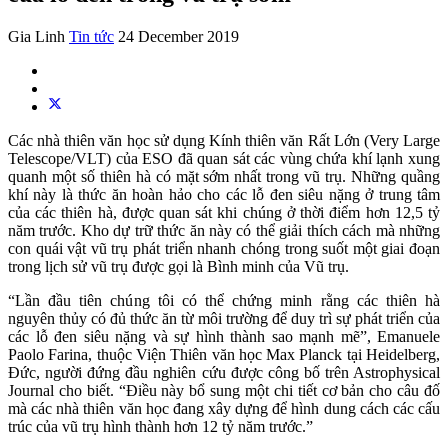
Gia Linh
Tin tức
24 December 2019
Các nhà thiên văn học sử dụng Kính thiên văn Rất Lớn (Very Large
Telescope/VLT) của ESO đã quan sát các vùng chứa khí lạnh xung
quanh một số thiên hà có mặt sớm nhất trong vũ trụ. Những quầng
khí này là thức ăn hoàn hảo cho các lỗ đen siêu nặng ở trung tâm
của các thiên hà, được quan sát khi chúng ở thời điểm hơn 12,5 tỷ
năm trước. Kho dự trữ thức ăn này có thể giải thích cách mà những
con quái vật vũ trụ phát triển nhanh chóng trong suốt một giai đoạn
trong lịch sử vũ trụ được gọi là Bình minh của Vũ trụ.
“Lần đầu tiên chúng tôi có thể chứng minh rằng các thiên hà
nguyên thủy có đủ thức ăn từ môi trường để duy trì sự phát triển của
các lỗ đen siêu nặng và sự hình thành sao mạnh mẽ”, Emanuele
Paolo Farina, thuộc Viện Thiên văn học Max Planck tại Heidelberg,
Đức, người đứng đầu nghiên cứu được công bố trên Astrophysical
Journal cho biết. “Điều này bổ sung một chi tiết cơ bản cho câu đố
mà các nhà thiên văn học đang xây dựng để hình dung cách các cấu
trúc của vũ trụ hình thành hơn 12 tỷ năm trước.”