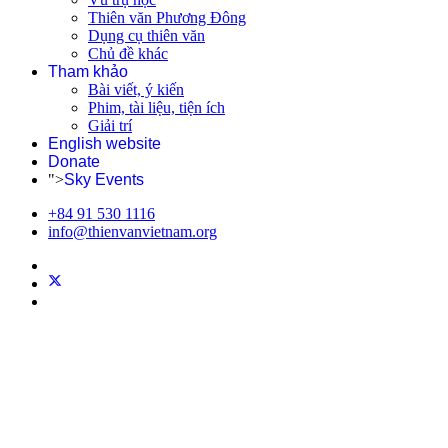
Thiên văn Phương Đông
Dụng cụ thiên văn
Chủ đề khác
Tham khảo
Bài viết, ý kiến
Phim, tài liệu, tiện ích
Giải trí
English website
Donate
">
Sky Events
+84 91 530 1116
info@thienvanvietnam.org