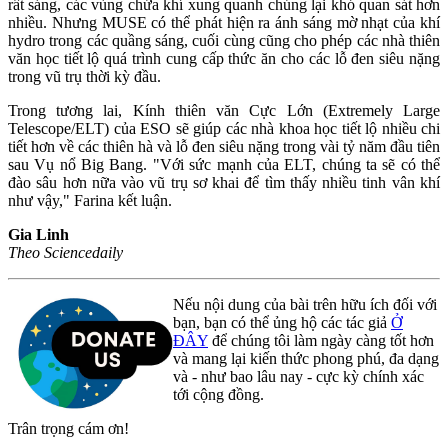
rất sáng, các vùng chứa khí xung quanh chúng lại khó quan sát hơn
nhiều. Nhưng MUSE có thể phát hiện ra ánh sáng mờ nhạt của khí
hydro trong các quầng sáng, cuối cùng cũng cho phép các nhà thiên
văn học tiết lộ quá trình cung cấp thức ăn cho các lỗ đen siêu nặng
trong vũ trụ thời kỳ đầu.
Trong tương lai, Kính thiên văn Cực Lớn (Extremely Large
Telescope/ELT) của ESO sẽ giúp các nhà khoa học tiết lộ nhiều chi
tiết hơn về các thiên hà và lỗ đen siêu nặng trong vài tỷ năm đầu tiên
sau Vụ nổ Big Bang. "Với sức mạnh của ELT, chúng ta sẽ có thể
đào sâu hơn nữa vào vũ trụ sơ khai để tìm thấy nhiều tinh vân khí
như vậy," Farina kết luận.
Gia Linh
Theo Sciencedaily
Nếu nội dung của bài trên hữu ích đối với
bạn, bạn có thể ủng hộ các tác giả
Ở
ĐÂY
để chúng tôi làm ngày càng tốt hơn
và mang lại kiến thức phong phú, đa dạng
và - như bao lâu nay - cực kỳ chính xác
tới cộng đồng.
Trân trọng cám ơn!