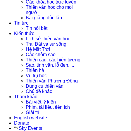
Các khóa học trực tuyến
Thiên văn học cho mọi
người
Bài giảng độc lập
Tin tức
Tin nổi bật
Kiến thức
Lịch sử thiên văn học
Trái Đất và sự sống
Hệ Mặt Trời
Các chòm sao
Thiên cầu, các hiện tượng
Sao, tinh vân, lỗ đen, ...
Thiên hà
Vũ trụ học
Thiên văn Phương Đông
Dụng cụ thiên văn
Chủ đề khác
Tham khảo
Bài viết, ý kiến
Phim, tài liệu, tiện ích
Giải trí
English website
Donate
">
Sky Events