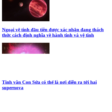
Ngoại vệ tinh đầu tiên được xác nhận đang thách
thức cách định nghĩa về hành tinh và vệ tinh
Tinh vân Con Sứa có thể là nơi diễn ra tới hai
supernova
HỘI THIÊN