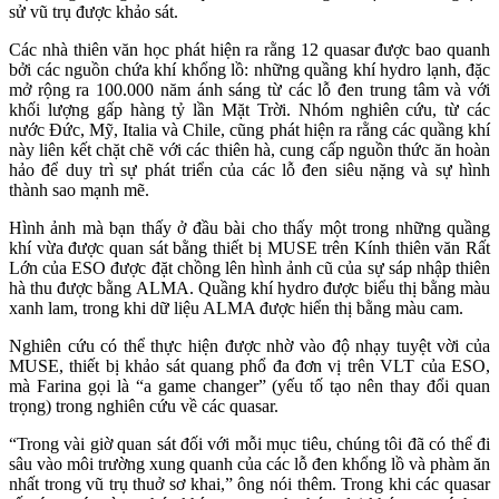
sử vũ trụ được khảo sát.
Các nhà thiên văn học phát hiện ra rằng 12 quasar được bao quanh
bởi các nguồn chứa khí khổng lồ: những quầng khí hydro lạnh, đặc
mở rộng ra 100.000 năm ánh sáng từ các lỗ đen trung tâm và với
khối lượng gấp hàng tỷ lần Mặt Trời. Nhóm nghiên cứu, từ các
nước Đức, Mỹ, Italia và Chile, cũng phát hiện ra rằng các quầng khí
này liên kết chặt chẽ với các thiên hà, cung cấp nguồn thức ăn hoàn
hảo để duy trì sự phát triển của các lỗ đen siêu nặng và sự hình
thành sao mạnh mẽ.
Hình ảnh mà bạn thấy ở đầu bài cho thấy một trong những quầng
khí vừa được quan sát bằng thiết bị MUSE trên Kính thiên văn Rất
Lớn của ESO được đặt chồng lên hình ảnh cũ của sự sáp nhập thiên
hà thu được bằng ALMA. Quầng khí hydro được biểu thị bằng màu
xanh lam, trong khi dữ liệu ALMA được hiển thị bằng màu cam.
Nghiên cứu có thể thực hiện được nhờ vào độ nhạy tuyệt vời của
MUSE, thiết bị khảo sát quang phổ đa đơn vị trên VLT của ESO,
mà Farina gọi là “a game changer” (yếu tố tạo nên thay đổi quan
trọng) trong nghiên cứu về các quasar.
“Trong vài giờ quan sát đối với mỗi mục tiêu, chúng tôi đã có thể đi
sâu vào môi trường xung quanh của các lỗ đen khổng lồ và phàm ăn
nhất trong vũ trụ thuở sơ khai,” ông nói thêm. Trong khi các quasar