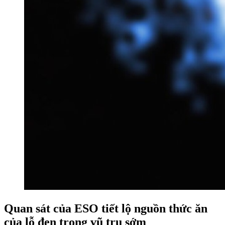
Quan sát của ESO tiết lộ nguồn thức ăn
của lỗ đen trong vũ trụ sớm