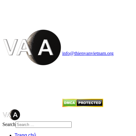
VĂN VÀ VŨ TRỤ
HỌC VIỆT NAM
Vietnam Astronomy and
Cosmology Association (VACA)
Văn phòng: 90b Khương Đình,
quận Thanh Xuân, Hà Nội
Điện thoại: 091.530.1116; Email:
info@thienvanvietnam.org
Mọi bài viết tại đây thuộc bản
quyền của VACA, vui lòng ghi rõ
tên tác giả và nguồn trích
dẫn
Thienvanvietnam.org
khi quý
vị tái sử dụng bất cứ nội dung nào
từ website này.
Search
Trang chủ