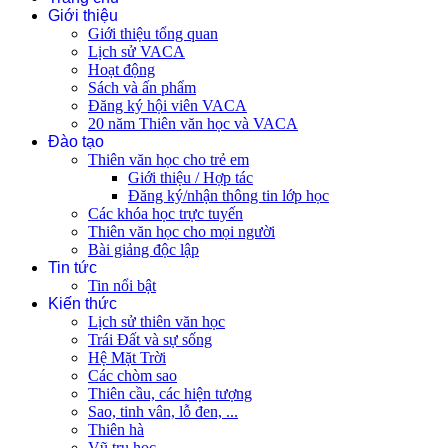
Giới thiệu
Giới thiệu tổng quan
Lịch sử VACA
Hoạt động
Sách và ấn phẩm
Đăng ký hội viên VACA
20 năm Thiên văn học và VACA
Đào tạo
Thiên văn học cho trẻ em
Giới thiệu / Hợp tác
Đăng ký/nhận thông tin lớp học
Các khóa học trực tuyến
Thiên văn học cho mọi người
Bài giảng độc lập
Tin tức
Tin nổi bật
Kiến thức
Lịch sử thiên văn học
Trái Đất và sự sống
Hệ Mặt Trời
Các chòm sao
Thiên cầu, các hiện tượng
Sao, tinh vân, lỗ đen, ...
Thiên hà
Vũ trụ học