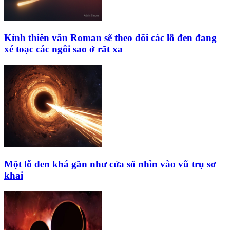
Kính thiên văn Roman sẽ theo dõi các lỗ đen đang
xé toạc các ngôi sao ở rất xa
Một lỗ đen khá gần như cửa sổ nhìn vào vũ trụ sơ
khai