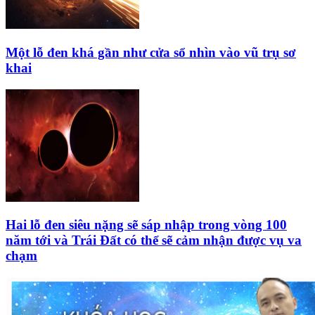
Một lỗ đen khá gần như cửa sổ nhìn vào vũ trụ sơ
khai
Hai lỗ đen siêu nặng sẽ sáp nhập trong vòng 100
năm tới và Trái Đất có thể sẽ cảm nhận được vụ va
chạm