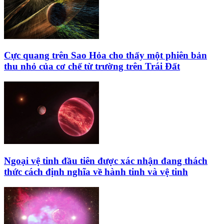
Cực quang trên Sao Hỏa cho thấy một phiên bản
thu nhỏ của cơ chế từ trường trên Trái Đất
Ngoại vệ tinh đầu tiên được xác nhận đang thách
thức cách định nghĩa về hành tinh và vệ tinh