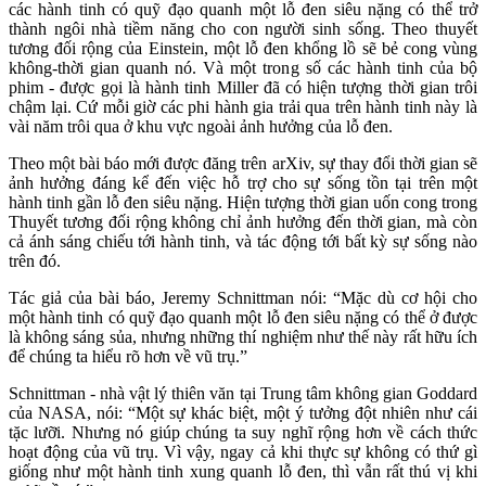
các hành tinh có quỹ đạo quanh một lỗ đen siêu nặng có thể trở
thành ngôi nhà tiềm năng cho con người sinh sống. Theo thuyết
tương đối rộng của Einstein, một lỗ đen khổng lồ sẽ bẻ cong vùng
không-thời gian quanh nó. Và một trong số các hành tinh của bộ
phim - được gọi là hành tinh Miller đã có hiện tượng thời gian trôi
chậm lại. Cứ mỗi giờ các phi hành gia trải qua trên hành tinh này là
vài năm trôi qua ở khu vực ngoài ảnh hưởng của lỗ đen.
Theo một bài báo mới được đăng trên arXiv, sự thay đổi thời gian sẽ
ảnh hưởng đáng kể đến việc hỗ trợ cho sự sống tồn tại trên một
hành tinh gần lỗ đen siêu nặng. Hiện tượng thời gian uốn cong trong
Thuyết tương đối rộng không chỉ ảnh hưởng đến thời gian, mà còn
cả ánh sáng chiếu tới hành tinh, và tác động tới bất kỳ sự sống nào
trên đó.
Tác giả của bài báo, Jeremy Schnittman nói: “Mặc dù cơ hội cho
một hành tinh có quỹ đạo quanh một lỗ đen siêu nặng có thể ở được
là không sáng sủa, nhưng những thí nghiệm như thế này rất hữu ích
để chúng ta hiểu rõ hơn về vũ trụ.”
Schnittman - nhà vật lý thiên văn tại Trung tâm không gian Goddard
của NASA, nói: “Một sự khác biệt, một ý tưởng đột nhiên như cái
tặc lưỡi. Nhưng nó giúp chúng ta suy nghĩ rộng hơn về cách thức
hoạt động của vũ trụ. Vì vậy, ngay cả khi thực sự không có thứ gì
giống như một hành tinh xung quanh lỗ đen, thì vẫn rất thú vị khi