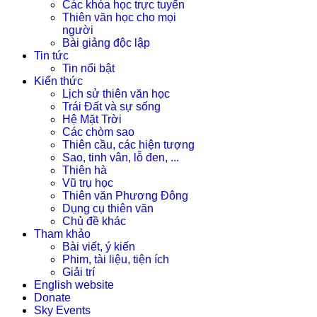
Các khóa học trực tuyến
Thiên văn học cho mọi
người
Bài giảng độc lập
Tin tức
Tin nổi bật
Kiến thức
Lịch sử thiên văn học
Trái Đất và sự sống
Hệ Mặt Trời
Các chòm sao
Thiên cầu, các hiện tượng
Sao, tinh vân, lỗ đen, ...
Thiên hà
Vũ trụ học
Thiên văn Phương Đông
Dụng cụ thiên văn
Chủ đề khác
Tham khảo
Bài viết, ý kiến
Phim, tài liệu, tiện ích
Giải trí
English website
Donate
Sky Events