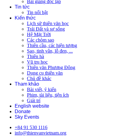
Bài giảng độc lập
Tin tức
Tin nổi bật
Kiến thức
Lịch sử thiên văn học
Trái Đất và sự sống
Hệ Mặt Trời
Các chòm sao
Thiên cầu, các hiện tượng
Sao, tinh vân, lỗ đen, ...
Thiên hà
Vũ trụ học
Thiên văn Phương Đông
Dụng cụ thiên văn
Chủ đề khác
Tham khảo
Bài viết, ý kiến
Phim, tài liệu, tiện ích
Giải trí
English website
Donate
Sky Events
+84 91 530 1116
info@thienvanvietnam.org