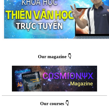
Our magazine 👇
Our courses 👇