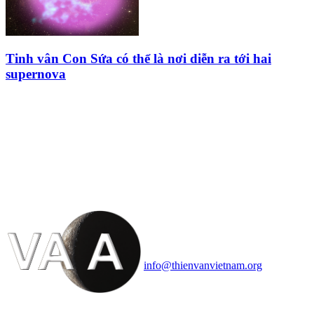
Tinh vân Con Sứa có thể là nơi diễn ra tới hai
supernova
HỘI THIÊN
VĂN VÀ VŨ TRỤ
HỌC VIỆT NAM
Vietnam Astronomy and
Cosmology Association (VACA)
Văn phòng: 90b Khương Đình,
quận Thanh Xuân, Hà Nội
Điện thoại: 091.530.1116; Email:
info@thienvanvietnam.org
Mọi bài viết tại đây thuộc bản
quyền của VACA, vui lòng ghi rõ