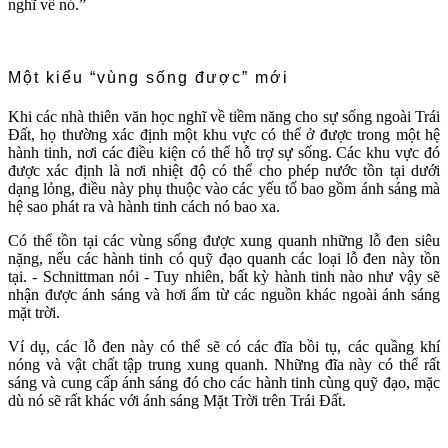
nghĩ về nó.”
Một kiểu “vùng sống được” mới
Khi các nhà thiên văn học nghĩ về tiềm năng cho sự sống ngoài Trái
Đất, họ thường xác định một khu vực có thể ở được trong một hệ
hành tinh, nơi các điều kiện có thể hỗ trợ sự sống. Các khu vực đó
được xác định là nơi nhiệt độ có thể cho phép nước tồn tại dưới
dạng lỏng, điều này phụ thuộc vào các yếu tố bao gồm ánh sáng mà
hệ sao phát ra và hành tinh cách nó bao xa.
Có thể tồn tại các vùng sống được xung quanh những lỗ đen siêu
nặng, nếu các hành tinh có quỹ đạo quanh các loại lỗ đen này tồn
tại. - Schnittman nói - Tuy nhiên, bất kỳ hành tinh nào như vậy sẽ
nhận được ánh sáng và hơi ấm từ các nguồn khác ngoài ánh sáng
mặt trời.
Ví dụ, các lỗ đen này có thể sẽ có các đĩa bồi tụ, các quầng khí
nóng và vật chất tập trung xung quanh. Những đĩa này có thể rất
sáng và cung cấp ánh sáng đó cho các hành tinh cùng quỹ đạo, mặc
dù nó sẽ rất khác với ánh sáng Mặt Trời trên Trái Đất.