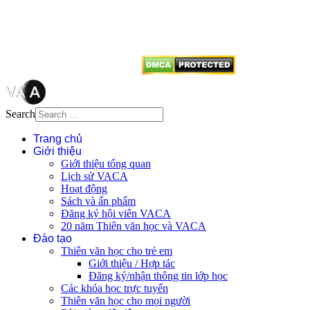
tên tác giả và nguồn trích
dẫn
Thienvanvietnam.org
khi quý
vị tái sử dụng bất cứ nội dung nào
từ website này.
Search
Trang chủ
Giới thiệu
Giới thiệu tổng quan
Lịch sử VACA
Hoạt động
Sách và ấn phẩm
Đăng ký hội viên VACA
20 năm Thiên văn học và VACA
Đào tạo
Thiên văn học cho trẻ em
Giới thiệu / Hợp tác
Đăng ký/nhận thông tin lớp học
Các khóa học trực tuyến
Thiên văn học cho mọi người