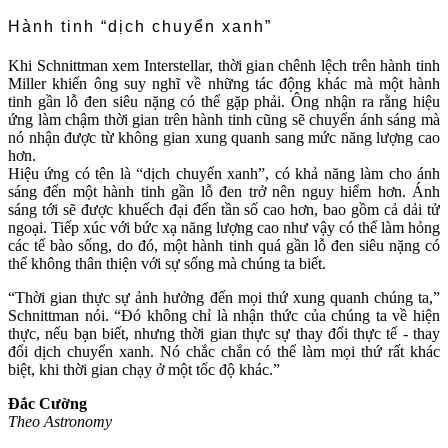
Hành tinh “dịch chuyển xanh”
Khi Schnittman xem Interstellar, thời gian chênh lệch trên hành tinh
Miller khiến ông suy nghĩ về những tác động khác mà một hành
tinh gần lỗ đen siêu nặng có thể gặp phải. Ông nhận ra rằng hiệu
ứng làm chậm thời gian trên hành tinh cũng sẽ chuyển ánh sáng mà
nó nhận được từ không gian xung quanh sang mức năng lượng cao
hơn.
Hiệu ứng có tên là “dịch chuyển xanh”, có khả năng làm cho ánh
sáng đến một hành tinh gần lỗ đen trở nên nguy hiểm hơn. Ánh
sáng tới sẽ được khuếch đại đến tần số cao hơn, bao gồm cả dải tử
ngoại. Tiếp xúc với bức xạ năng lượng cao như vậy có thể làm hỏng
các tế bào sống, do đó, một hành tinh quá gần lỗ đen siêu nặng có
thể không thân thiện với sự sống mà chúng ta biết.
“Thời gian thực sự ảnh hưởng đến mọi thứ xung quanh chúng ta,”
Schnittman nói. “Đó không chỉ là nhận thức của chúng ta về hiện
thực, nếu bạn biết, nhưng thời gian thực sự thay đổi thực tế - thay
đổi dịch chuyển xanh. Nó chắc chắn có thể làm mọi thứ rất khác
biệt, khi thời gian chạy ở một tốc độ khác.”
Đắc Cường
Theo Astronomy