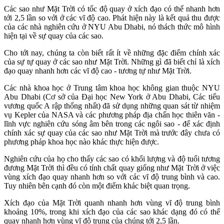
Các sao như Mặt Trời có tốc độ quay ở xích đạo có thể nhanh hơn
tới 2,5 lần so với ở các vĩ độ cao. Phát hiện này là kết quả thu được
của các nhà nghiên cứu ở NYU Abu Dhabi, nó thách thức mô hình
hiện tại về sự quay của các sao.
Cho tới nay, chúng ta còn biết rất ít về những đặc điểm chính xác
của sự tự quay ở các sao như Mặt Trời. Những gì đã biết chỉ là xích
đạo quay nhanh hơn các vĩ độ cao - tương tự như Mặt Trời.
Các nhà khoa học ở Trung tâm khoa học không gian thuộc NYU
Abu Dhabi (Cơ sở của Đại học New York ở Abu Dhabi, Các tiểu
vương quốc A rập thống nhất) đã sử dụng những quan sát từ nhiệm
vụ Kepler của NASA và các phương pháp địa chấn học thiên văn -
lĩnh vực nghiên cứu sóng âm bên trong các ngôi sao - để xác định
chính xác sự quay của các sao như Mặt Trời mà trước đây chưa có
phương pháp khoa học nào khác thực hiện được.
Nghiên cứu của họ cho thấy các sao có khối lượng và độ tuổi tương
đương Mặt Trời thì đều có tính chất quay giống như Mặt Trời ở việc
vùng xích đạo quay nhanh hơn so với các vĩ độ trung bình và cao.
Tuy nhiên bên cạnh đó còn một điểm khác biệt quan trọng.
Xích đạo của Mặt Trời quanh nhanh hơn vùng vĩ độ trung bình
khoảng 10%, trong khi xích đạo của các sao khác dạng đó có thể
quay nhanh hơn vùng vĩ độ trung của chúng tới 2,5 lần.