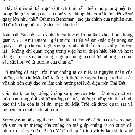
"Đây là điều rất bất ngờ và thách thức rất nhiều mô phỏng hiện tại
trong đó gợi ý rằng các sao như vậy không thể có sự khác biệt về sự
quay lớn như thế," Othman Benomar - tác giả chính của nghiên cứu
đã được công bố trên Science - cho biết.
Katepalli Sreenivasan - nhà khoa học ở Trung tâm khoa học không
gian NYU Abu Dhabi - giải thích: "Hiểu về sự khác biệt trong sự
quay - một phần của ngôi sao quay nhanh thế nao so với phần còn
lại - không chỉ quan trọng trong việc hoàn thiện hiểu biết về hoạt
động của các sao, nó cũng sẽ giúp chúng ta có được những cái nhìn
sâu sắc hơn về từ trường của chúng."
Từ trường cả Mặt Trời, như chúng ta đã biết, là nguyên nhân của
những cơn bão Mặt Trời khổng lồ thường xuyên làm gián đoạn các
vệ tinh trên quỹ đạo và làm ảnh hưởng tới lưới điện trên Trái Đất.
Các nhà khoa học đồng ý rằng sự quay của Mặt Trời đóng một vai
trò quan trọng đối với từ trường của nó, nhưng những chi tiết chính
xác thì vẫn còn là bí ẩn, mặc dù Mặt Trời đã được quan sát và
nghiên cứu một cách rất tỉ mỉ.
Sreenivasan bổ sung thêm: "Tìm hiểu thêm về cách mà các sao quay
và sinh ra từ trường của chúng có thể giúp chúng ta có được cái
nhìn xa hơn về cơ chế của Mặt Trời, quá trình vật lý làm sinh ra từ