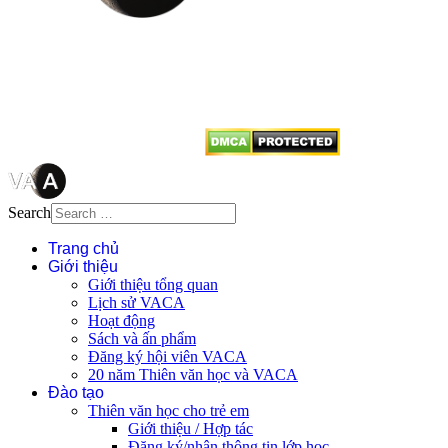
Mọi bài viết tại đây thuộc bản
quyền của VACA, vui lòng ghi rõ
tên tác giả và nguồn trích
dẫn
Thienvanvietnam.org
khi quý
vị tái sử dụng bất cứ nội dung nào
từ website này.
Search
Trang chủ
Giới thiệu
Giới thiệu tổng quan
Lịch sử VACA
Hoạt động
Sách và ấn phẩm
Đăng ký hội viên VACA
20 năm Thiên văn học và VACA
Đào tạo
Thiên văn học cho trẻ em
Giới thiệu / Hợp tác
Đăng ký/nhận thông tin lớp học