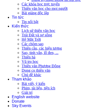
Các khóa học trực tuyến
Thiên văn học cho mọi người
Bài giảng độc lập
Tin tức
Tin nổi bật
Kiến thức
Lịch sử thiên văn học
Trái Đất và sự sống
Hệ Mặt Trời
Các chòm sao
Thiên cầu, các hiện tượng
Sao, tinh vân, lỗ đen, ...
Thiên hà
Vũ trụ học
Thiên văn Phương Đông
Dụng cụ thiên văn
Chủ đề khác
Tham khảo
Bài viết, ý kiến
Phim, tài liệu, tiện ích
Giải trí
English website
Donate
Sky Events