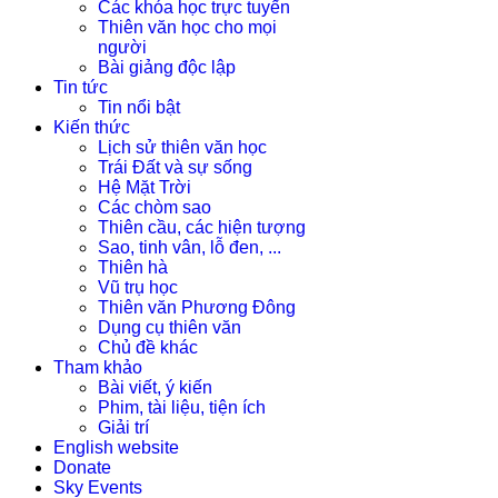
Các khóa học trực tuyến
Thiên văn học cho mọi
người
Bài giảng độc lập
Tin tức
Tin nổi bật
Kiến thức
Lịch sử thiên văn học
Trái Đất và sự sống
Hệ Mặt Trời
Các chòm sao
Thiên cầu, các hiện tượng
Sao, tinh vân, lỗ đen, ...
Thiên hà
Vũ trụ học
Thiên văn Phương Đông
Dụng cụ thiên văn
Chủ đề khác
Tham khảo
Bài viết, ý kiến
Phim, tài liệu, tiện ích
Giải trí
English website
Donate
Sky Events