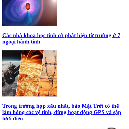
Các nhà khoa học tình cờ phát hiện từ trường ở 7
ngoại hành tinh
Trong trường hợp xấu nhất, bão Mặt Trời có thể
làm hỏng các vệ tinh, dừng hoạt động GPS và sập
lưới điện