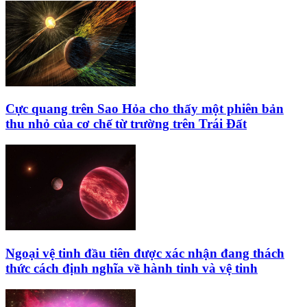
Cực quang trên Sao Hỏa cho thấy một phiên bản
thu nhỏ của cơ chế từ trường trên Trái Đất
Ngoại vệ tinh đầu tiên được xác nhận đang thách
thức cách định nghĩa về hành tinh và vệ tinh