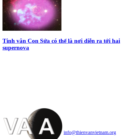
Tinh vân Con Sứa có thể là nơi diễn ra tới hai
supernova
HỘI THIÊN
VĂN VÀ VŨ TRỤ
HỌC VIỆT NAM
Vietnam Astronomy and
Cosmology Association (VACA)
Văn phòng: 90b Khương Đình,
quận Thanh Xuân, Hà Nội
Điện thoại: 091.530.1116; Email:
info@thienvanvietnam.org