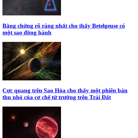
Bằng chứng rõ ràng nhất cho thấy Betelgeuse có
một sao đồng hành
Cực quang trên Sao Hỏa cho thấy một phiên bản
thu nhỏ của cơ chế từ trường trên Trái Đất