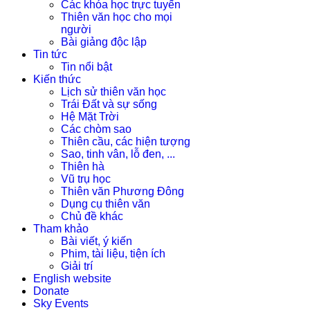
Các khóa học trực tuyến
Thiên văn học cho mọi
người
Bài giảng độc lập
Tin tức
Tin nổi bật
Kiến thức
Lịch sử thiên văn học
Trái Đất và sự sống
Hệ Mặt Trời
Các chòm sao
Thiên cầu, các hiện tượng
Sao, tinh vân, lỗ đen, ...
Thiên hà
Vũ trụ học
Thiên văn Phương Đông
Dụng cụ thiên văn
Chủ đề khác
Tham khảo
Bài viết, ý kiến
Phim, tài liệu, tiện ích
Giải trí
English website
Donate
Sky Events