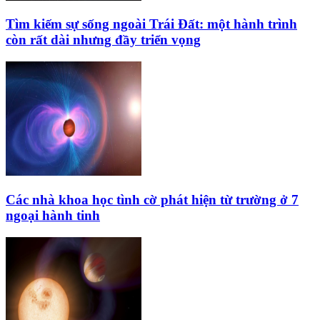
Tìm kiếm sự sống ngoài Trái Đất: một hành trình
còn rất dài nhưng đầy triển vọng
Các nhà khoa học tình cờ phát hiện từ trường ở 7
ngoại hành tinh