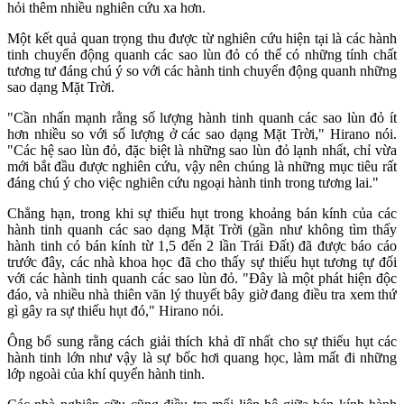
hỏi thêm nhiều nghiên cứu xa hơn.
Một kết quả quan trọng thu được từ nghiên cứu hiện tại là các hành
tinh chuyển động quanh các sao lùn đỏ có thể có những tính chất
tương tư đáng chú ý so với các hành tinh chuyển động quanh những
sao dạng Mặt Trời.
"Cần nhấn mạnh rằng số lượng hành tinh quanh các sao lùn đỏ ít
hơn nhiều so với số lượng ở các sao dạng Mặt Trời," Hirano nói.
"Các hệ sao lùn đỏ, đặc biệt là những sao lùn đỏ lạnh nhất, chỉ vừa
mới bắt đầu được nghiên cứu, vậy nên chúng là những mục tiêu rất
đáng chú ý cho việc nghiên cứu ngoại hành tinh trong tương lai."
Chẳng hạn, trong khi sự thiếu hụt trong khoảng bán kính của các
hành tinh quanh các sao dạng Mặt Trời (gần như không tìm thấy
hành tinh có bán kính từ 1,5 đến 2 lần Trái Đất) đã được báo cáo
trước đây, các nhà khoa học đã cho thấy sự thiếu hụt tương tự đối
với các hành tinh quanh các sao lùn đỏ. "Đây là một phát hiện độc
đáo, và nhiều nhà thiên văn lý thuyết bây giờ đang điều tra xem thứ
gì gây ra sự thiếu hụt đó," Hirano nói.
Ông bổ sung rằng cách giải thích khả dĩ nhất cho sự thiếu hụt các
hành tinh lớn như vậy là sự bốc hơi quang học, làm mất đi những
lớp ngoài của khí quyển hành tinh.