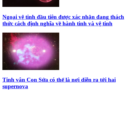
Ngoại vệ tinh đầu tiên được xác nhận đang thách
thức cách định nghĩa về hành tinh và vệ tinh
Tinh vân Con Sứa có thể là nơi diễn ra tới hai
supernova
HỘI THIÊN
VĂN VÀ VŨ TRỤ
HỌC VIỆT NAM