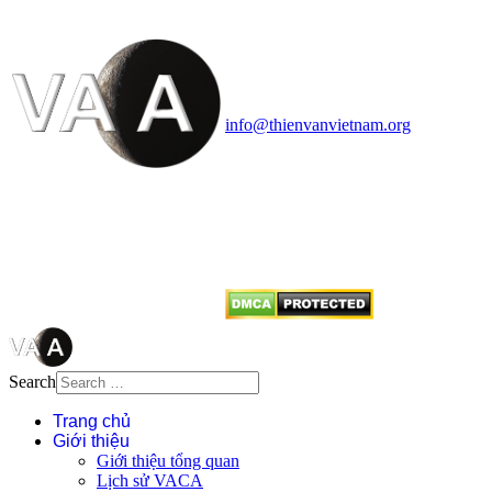
Vietnam Astronomy and
Cosmology Association (VACA)
Văn phòng: 90b Khương Đình,
quận Thanh Xuân, Hà Nội
Điện thoại: 091.530.1116; Email:
info@thienvanvietnam.org
Mọi bài viết tại đây thuộc bản
quyền của VACA, vui lòng ghi rõ
tên tác giả và nguồn trích
dẫn
Thienvanvietnam.org
khi quý
vị tái sử dụng bất cứ nội dung nào
từ website này.
Search
Trang chủ
Giới thiệu
Giới thiệu tổng quan
Lịch sử VACA