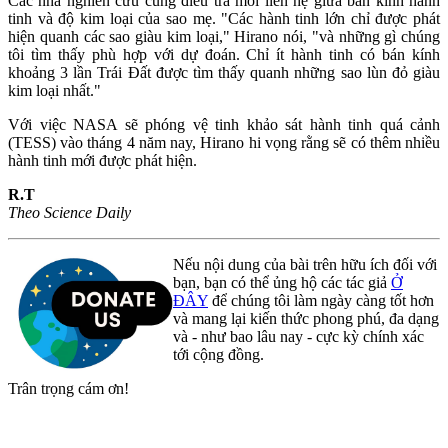
Các nhà nghiên cữu cũng điều tra mối liên hệ giữa bán kính hành
tinh và độ kim loại của sao mẹ. "Các hành tinh lớn chỉ được phát
hiện quanh các sao giàu kim loại," Hirano nói, "và những gì chúng
tôi tìm thấy phù hợp với dự đoán. Chỉ ít hành tinh có bán kính
khoảng 3 lần Trái Đất được tìm thấy quanh những sao lùn đỏ giàu
kim loại nhất."
Với việc NASA sẽ phóng vệ tinh khảo sát hành tinh quá cảnh
(TESS) vào tháng 4 năm nay, Hirano hi vọng rằng sẽ có thêm nhiều
hành tinh mới được phát hiện.
R.T
Theo Science Daily
Nếu nội dung của bài trên hữu ích đối với
bạn, bạn có thể ủng hộ các tác giả
Ở
ĐÂY
để chúng tôi làm ngày càng tốt hơn
và mang lại kiến thức phong phú, đa dạng
và - như bao lâu nay - cực kỳ chính xác
tới cộng đồng.
Trân trọng cám ơn!