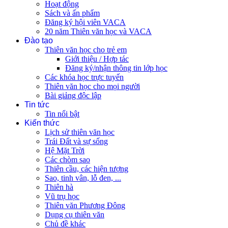
Hoạt động
Sách và ấn phẩm
Đăng ký hội viên VACA
20 năm Thiên văn học và VACA
Đào tạo
Thiên văn học cho trẻ em
Giới thiệu / Hợp tác
Đăng ký/nhận thông tin lớp học
Các khóa học trực tuyến
Thiên văn học cho mọi người
Bài giảng độc lập
Tin tức
Tin nổi bật
Kiến thức
Lịch sử thiên văn học
Trái Đất và sự sống
Hệ Mặt Trời
Các chòm sao
Thiên cầu, các hiện tượng
Sao, tinh vân, lỗ đen, ...
Thiên hà
Vũ trụ học
Thiên văn Phương Đông
Dụng cụ thiên văn
Chủ đề khác