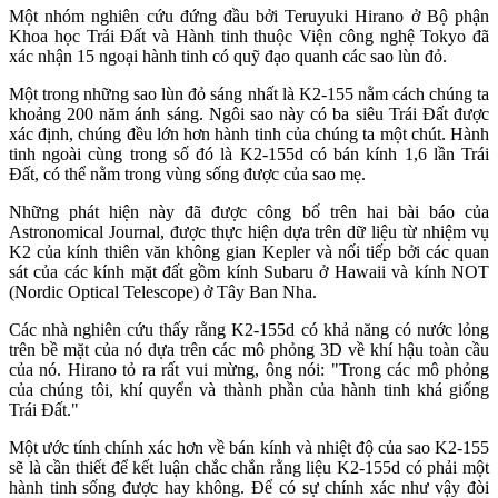
Một nhóm nghiên cứu đứng đầu bởi Teruyuki Hirano ở Bộ phận
Khoa học Trái Đất và Hành tinh thuộc Viện công nghệ Tokyo đã
xác nhận 15 ngoại hành tinh có quỹ đạo quanh các sao lùn đỏ.
Một trong những sao lùn đỏ sáng nhất là K2-155 nằm cách chúng ta
khoảng 200 năm ánh sáng. Ngôi sao này có ba siêu Trái Đất được
xác định, chúng đều lớn hơn hành tinh của chúng ta một chút. Hành
tinh ngoài cùng trong số đó là K2-155d có bán kính 1,6 lần Trái
Đất, có thể nằm trong vùng sống được của sao mẹ.
Những phát hiện này đã được công bố trên hai bài báo của
Astronomical Journal, được thực hiện dựa trên dữ liệu từ nhiệm vụ
K2 của kính thiên văn không gian Kepler và nối tiếp bởi các quan
sát của các kính mặt đất gồm kính Subaru ở Hawaii và kính NOT
(Nordic Optical Telescope) ở Tây Ban Nha.
Các nhà nghiên cứu thấy rằng K2-155d có khả năng có nước lỏng
trên bề mặt của nó dựa trên các mô phỏng 3D về khí hậu toàn cầu
của nó. Hirano tỏ ra rất vui mừng, ông nói: "Trong các mô phỏng
của chúng tôi, khí quyển và thành phần của hành tinh khá giống
Trái Đất."
Một ước tính chính xác hơn về bán kính và nhiệt độ của sao K2-155
sẽ là cần thiết để kết luận chắc chắn rằng liệu K2-155d có phải một
hành tinh sống được hay không. Để có sự chính xác như vậy đòi