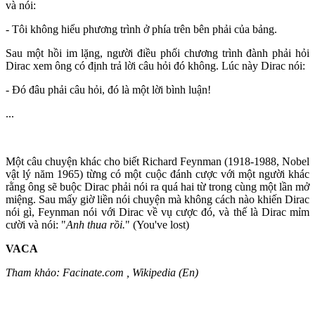
và nói:
- Tôi không hiểu phương trình ở phía trên bên phải của bảng.
Sau một hồi im lặng, người điều phối chương trình đành phải hỏi
Dirac xem ông có định trả lời câu hỏi đó không. Lúc này Dirac nói:
- Đó đâu phải câu hỏi, đó là một lời bình luận!
...
Một câu chuyện khác cho biết Richard Feynman (1918-1988, Nobel
vật lý năm 1965) từng có một cuộc đánh cược với một người khác
rằng ông sẽ buộc Dirac phải nói ra quá hai từ trong cùng một lần mở
miệng. Sau mấy giờ liền nói chuyện mà không cách nào khiến Dirac
nói gì, Feynman nói với Dirac về vụ cược đó, và thế là Dirac mỉm
cười và nói: "
Anh thua rồi.
" (You've lost)
VACA
Tham khảo: Facinate.com , Wikipedia (En)