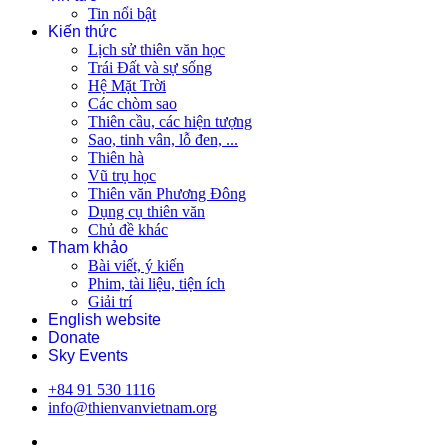
Tin nổi bật
Kiến thức
Lịch sử thiên văn học
Trái Đất và sự sống
Hệ Mặt Trời
Các chòm sao
Thiên cầu, các hiện tượng
Sao, tinh vân, lỗ đen, ...
Thiên hà
Vũ trụ học
Thiên văn Phương Đông
Dụng cụ thiên văn
Chủ đề khác
Tham khảo
Bài viết, ý kiến
Phim, tài liệu, tiện ích
Giải trí
English website
Donate
Sky Events
+84 91 530 1116
info@thienvanvietnam.org