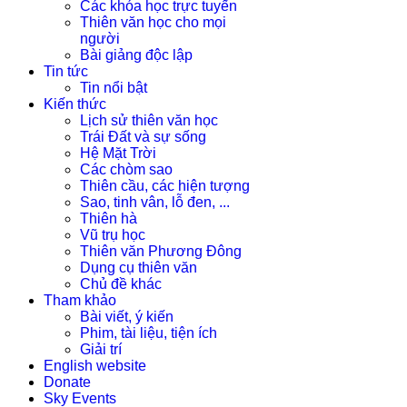
Các khóa học trực tuyến
Thiên văn học cho mọi
người
Bài giảng độc lập
Tin tức
Tin nổi bật
Kiến thức
Lịch sử thiên văn học
Trái Đất và sự sống
Hệ Mặt Trời
Các chòm sao
Thiên cầu, các hiện tượng
Sao, tinh vân, lỗ đen, ...
Thiên hà
Vũ trụ học
Thiên văn Phương Đông
Dụng cụ thiên văn
Chủ đề khác
Tham khảo
Bài viết, ý kiến
Phim, tài liệu, tiện ích
Giải trí
English website
Donate
Sky Events