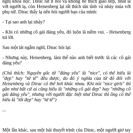
nghị khoa học. Dirac rất ít nói và không hề thích giao tiếp, nhất là
với người lạ, còn Heisenberg lại rất thích tán tỉnh và nhảy múa với
phụ nữ. Dirac thấy lạ nên hỏi người bạn của mình:
- Tại sao anh lại nhảy?
- Khi có những cô gái đáng yêu, đó luôn là niềm vui. - Heisenberg
trả lời.
Sau một lát ngẫm nghĩ, Dirac hỏi lại:
- Nhưng này, Heisenberg, làm thế nào anh biết trước là các cô gái
đáng yêu?
(Chú thích: Nguyên gốc từ "đáng yêu" là "nice", có thể hiểu là
"đẹp" hay "tử tế" đều được, do đó ý nghĩa của từ đó đối với
Heisenberg và Dirac có thể hơi khác nhau. Khi nói "nice girls" thì
gần như bất cứ ai cũng hiểu là "những cô gái đẹp" hay "những cô
gái đáng yêu", nhưng với người đặc biệt như Dirac thì ông có thể
hiểu là "tốt đẹp" hay "tử tế")
...
Một lần khác, sau một bài thuyết trình của Dirac, một người giơ tay