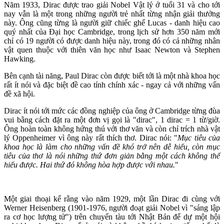
Năm 1933, Dirac được trao giải Nobel Vật lý ở tuổi 31 và cho tới
nay vẫn là một trong những người trẻ nhất từng nhận giải thưởng
này. Ông cũng từng là người giữ chiếc ghế Lucas - danh hiệu cao
quý nhất của Đại học Cambridge, trong lịch sử hơn 350 năm mới
chỉ có 19 người có được danh hiệu này, trong đó có cả những nhân
vật quen thuộc với thiên văn học như Isaac Newton và Stephen
Hawking.
Bên cạnh tài năng, Paul Dirac còn được biết tới là một nhà khoa học
rất ít nói và đặc biệt đề cao tính chính xác - ngay cả với những vấn
đề xã hội.
Dirac ít nói tới mức các đồng nghiệp của ông ở Cambridge từng đùa
vui bằng cách đặt ra một đơn vị gọi là "dirac", 1 dirac = 1 từ/giờ.
Ông hoàn toàn không hứng thú với thơ văn và còn chỉ trích nhà vật
lý Oppenheimer vì ông này rất thích thơ. Dirac nói: "
Mục tiêu của
khoa học là làm cho những vấn đề khó trở nên dễ hiểu, còn mục
tiêu của thơ là nói những thứ đơn giản bằng một cách không thể
hiểu được. Hai thứ đó không hòa hợp được với nhau.
"
Một giai thoại kể rằng vào năm 1929, một lần Dirac đi cùng với
Werner Heisenberg (1901-1976, người đoạt giải Nobel vì "sáng lập
ra cơ học lượng tử") trên chuyến tàu tới Nhật Bản để dự một hội