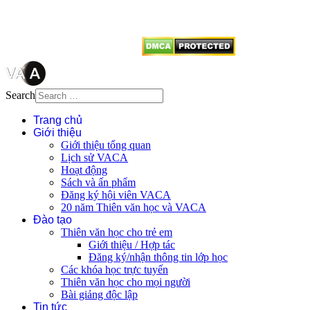
vị tái sử dụng bất cứ nội dung nào
từ website này.
Search
Trang chủ
Giới thiệu
Giới thiệu tổng quan
Lịch sử VACA
Hoạt động
Sách và ấn phẩm
Đăng ký hội viên VACA
20 năm Thiên văn học và VACA
Đào tạo
Thiên văn học cho trẻ em
Giới thiệu / Hợp tác
Đăng ký/nhận thông tin lớp học
Các khóa học trực tuyến
Thiên văn học cho mọi người
Bài giảng độc lập
Tin tức