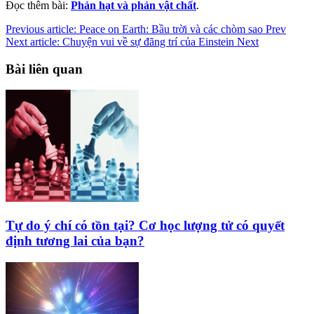
Đọc thêm bài:
Phản hạt và phản vật chất
.
Previous article: Peace on Earth: Bầu trời và các chòm sao
Prev
Next article: Chuyện vui về sự đãng trí của Einstein
Next
Bài liên quan
Tự do ý chí có tồn tại? Cơ học lượng tử có quyết
định tương lai của bạn?