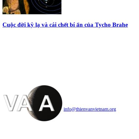
Cuộc đời kỳ lạ và cái chết bí ẩn của Tycho Brahe
HỘI THIÊN
VĂN VÀ VŨ TRỤ
HỌC VIỆT NAM
Vietnam Astronomy and
Cosmology Association (VACA)
Văn phòng: 90b Khương Đình,
quận Thanh Xuân, Hà Nội
Điện thoại: 091.530.1116; Email:
info@thienvanvietnam.org
Mọi bài viết tại đây thuộc bản
quyền của VACA, vui lòng ghi rõ
tên tác giả và nguồn trích
dẫn
Thienvanvietnam.org
khi quý