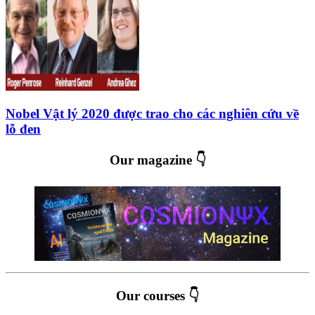
Nobel Vật lý 2020 được trao cho các nghiên cứu về
lỗ đen
Our magazine 👇
Our courses 👇