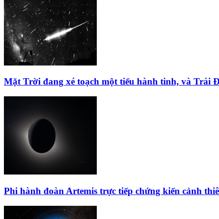
Mặt Trời đang xé toạch một tiểu hành tinh, và Trái 
Phi hành đoàn Artemis trực tiếp chứng kiến cảnh th