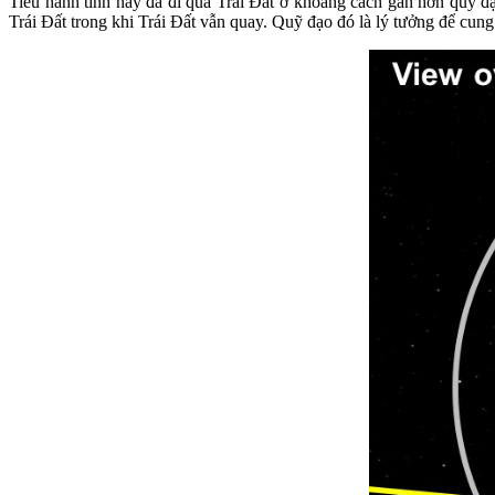
Tiểu hành tinh này đã đi qua Trái Đất ở khoảng cách gần hơn quỹ đạ
Trái Đất trong khi Trái Đất vẫn quay. Quỹ đạo đó là lý tưởng để cung