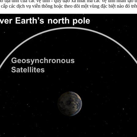
o địa tĩnh của các vệ tinh - quỹ đạo xa nhất mà các vệ tinh nhân tạo 
 cấp các dịch vụ viễn thông hoặc theo dõi một vùng đặc biệt nào đó trê