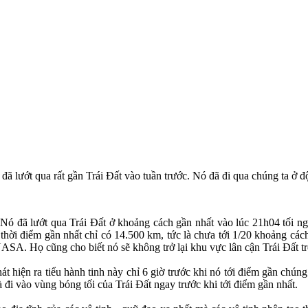
đã lướt qua rất gần Trái Đất vào tuần trước. Nó đã đi qua chúng ta ở độ 
 Nó đã lướt qua Trái Đất ở khoảng cách gần nhất vào lúc 21h04 tối n
ời điểm gần nhất chỉ có 14.500 km, tức là chưa tới 1/20 khoảng cách 
NASA. Họ cũng cho biết nó sẽ không trở lại khu vực lân cận Trái Đất t
t hiện ra tiểu hành tinh này chỉ 6 giờ trước khi nó tới điểm gần chúng
 đi vào vùng bóng tối của Trái Đất ngay trước khi tới điểm gần nhất.