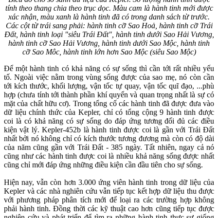
tính theo thang chia theo trục dọc. Màu cam là hành tinh mới được
xác nhận, màu xanh là hành tinh đã có trong danh sách từ trước.
Các cột từ trái sang phải: hành tinh cỡ Sao Hoả, hành tinh cỡ Trái
Đất, hành tinh loại "siêu Trái Đất", hành tinh dưới Sao Hải Vương,
hành tinh cỡ Sao Hải Vương, hành tinh dưới Sao Mộc, hành tinh
cỡ Sao Môc, hành tinh lớn hơn Sao Mộc (siêu Sao Mộc)
Để một hành tinh có khả năng có sự sống thì cần tới rất nhiều yếu
tố. Ngoài việc nằm trong vùng sống được của sao mẹ, nó còn cần
tới kích thước, khối lượng, vận tốc tự quay, vận tốc quĩ đạo, ...phù
hợp (chưa tính tới thành phần khí quyển và quan trọng nhất là sự có
mặt của chất hữu cơ). Trong tổng cố các hành tinh đã được đưa vào
dữ liệu chính thức của Kepler, chỉ có tổng cộng 9 hành tinh được
coi là có khả năng có sự sống do đáp ứng tương đối đủ các điều
kiện vật lý. Kepler-452b là hành tinh được coi là gần với Trái Đất
nhất bởi nó không chỉ có kích thước tương đương mà còn có độ dài
của năm cũng gần với Trái Đất - 385 ngày. Tất nhiên, ngay cả nó
cũng như các hành tinh được coi là nhiều khả năng sống được nhất
cũng chỉ mới đáp ứng những điều kiện cần đầu tiên cho sự sống.
Hiện nay, vẫn còn hơn 3.000 ứng viên hành tinh trong dữ liệu của
Kepler và các nhà nghiên cứu vẫn tiếp tục kết hợp dữ liệu thu được
với phương pháp phân tích mới để loại ra các trường hợp không
phải hành tinh. Đồng thời các kỹ thuật cao hơn cũng tiếp tục được
nghiên cứu và phát triển để tìm ra những hành tinh thực sự giống