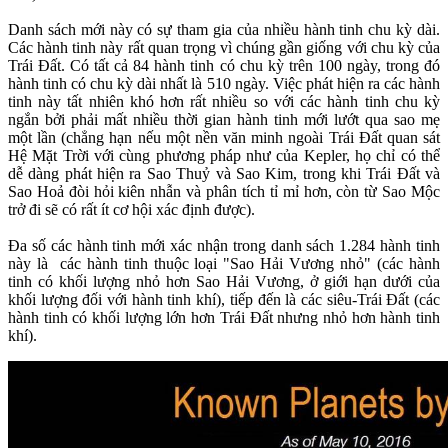
Danh sách mới này có sự tham gia của nhiều hành tinh chu kỳ dài.
Các hành tinh này rất quan trọng vì chúng gần giống với chu kỳ của
Trái Đất. Có tất cả 84 hành tinh có chu kỳ trên 100 ngày, trong đó
hành tinh có chu kỳ dài nhất là 510 ngày. Việc phát hiện ra các hành
tinh này tất nhiên khó hơn rất nhiều so với các hành tinh chu kỳ
ngắn bởi phải mất nhiều thời gian hành tinh mới lướt qua sao mẹ
một lần (chẳng hạn nếu một nền văn minh ngoài Trái Đất quan sát
Hệ Mặt Trời với cùng phương pháp như của Kepler, họ chỉ có thể
dễ dàng phát hiện ra Sao Thuỷ và Sao Kim, trong khi Trái Đất và
Sao Hoả đòi hỏi kiên nhẫn và phân tích tỉ mỉ hơn, còn từ Sao Mộc
trở đi sẽ có rất ít cơ hội xác định được).
Đa số các hành tinh mới xác nhận trong danh sách 1.284 hành tinh
này là các hành tinh thuộc loại "Sao Hải Vương nhỏ" (các hành
tinh có khối lượng nhỏ hơn Sao Hải Vương, ở giới hạn dưới của
khối lượng đối với hành tinh khí), tiếp đến là các siêu-Trái Đất (các
hành tinh có khối lượng lớn hơn Trái Đất nhưng nhỏ hơn hành tinh
khí).