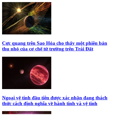
Cực quang trên Sao Hỏa cho thấy một phiên bản
thu nhỏ của cơ chế từ trường trên Trái Đất
Ngoại vệ tinh đầu tiên được xác nhận đang thách
thức cách định nghĩa về hành tinh và vệ tinh