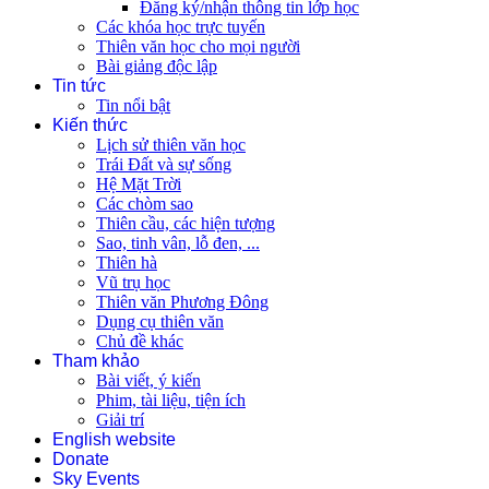
Đăng ký/nhận thông tin lớp học
Các khóa học trực tuyến
Thiên văn học cho mọi người
Bài giảng độc lập
Tin tức
Tin nổi bật
Kiến thức
Lịch sử thiên văn học
Trái Đất và sự sống
Hệ Mặt Trời
Các chòm sao
Thiên cầu, các hiện tượng
Sao, tinh vân, lỗ đen, ...
Thiên hà
Vũ trụ học
Thiên văn Phương Đông
Dụng cụ thiên văn
Chủ đề khác
Tham khảo
Bài viết, ý kiến
Phim, tài liệu, tiện ích
Giải trí
English website
Donate
Sky Events