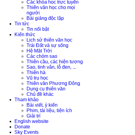
Các khóa học trực tuyến
Thiên văn học cho mọi
người
Bài giảng độc lập
Tin tức
Tin nổi bật
Kiến thức
Lịch sử thiên văn học
Trái Đất và sự sống
Hệ Mặt Trời
Các chòm sao
Thiên cầu, các hiện tượng
Sao, tinh vân, lỗ đen, ...
Thiên hà
Vũ trụ học
Thiên văn Phương Đông
Dụng cụ thiên văn
Chủ đề khác
Tham khảo
Bài viết, ý kiến
Phim, tài liệu, tiện ích
Giải trí
English website
Donate
Sky Events