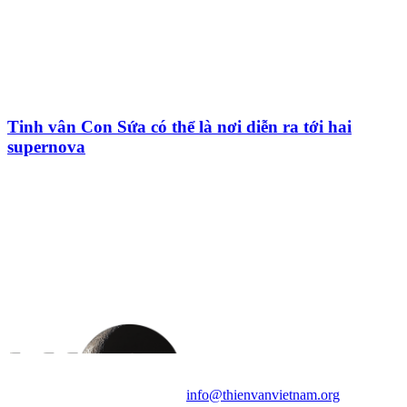
Tinh vân Con Sứa có thể là nơi diễn ra tới hai
supernova
HỘI THIÊN
VĂN VÀ VŨ TRỤ
HỌC VIỆT NAM
Vietnam Astronomy and
Cosmology Association (VACA)
Văn phòng: 90b Khương Đình,
quận Thanh Xuân, Hà Nội
Điện thoại: 091.530.1116; Email:
info@thienvanvietnam.org