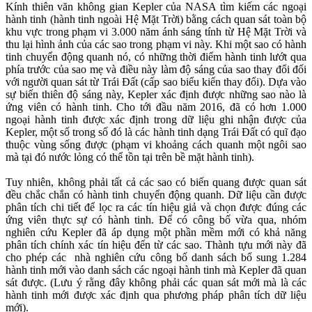
Kính thiên văn không gian Kepler của NASA tìm kiếm các ngoại
hành tinh (hành tinh ngoài Hệ Mặt Trời) bằng cách quan sát toàn bộ
khu vực trong phạm vi 3.000 năm ánh sáng tính từ Hệ Mặt Trời và
thu lại hình ảnh của các sao trong phạm vi này. Khi một sao có hành
tinh chuyển động quanh nó, có những thời điểm hành tinh lướt qua
phía trước của sao mẹ và điều này làm độ sáng của sao thay đổi đối
với người quan sát từ Trái Đất (cấp sao biểu kiến thay đổi). Dựa vào
sự biến thiên độ sáng này, Kepler xác định được những sao nào là
ứng viên có hành tinh. Cho tới đầu năm 2016, đã có hơn 1.000
ngoại hành tinh được xác định trong dữ liệu ghi nhận được của
Kepler, một số trong số đó là các hành tinh dạng Trái Đất có quĩ đạo
thuộc vùng sống được (phạm vi khoảng cách quanh một ngôi sao
mà tại đó nước lỏng có thể tồn tại trên bề mặt hành tinh).
Tuy nhiên, không phải tất cả các sao có biến quang được quan sát
đều chắc chắn có hành tinh chuyển động quanh. Dữ liệu cần được
phân tích chi tiết để lọc ra các tín hiệu giả và chọn được đúng các
ứng viên thực sự có hành tinh. Để có công bố vừa qua, nhóm
nghiên cứu Kepler đã áp dụng một phần mềm mới có khả năng
phân tích chính xác tín hiệu đến từ các sao. Thành tựu mới này đã
cho phép các nhà nghiên cứu công bố danh sách bổ sung 1.284
hành tinh mới vào danh sách các ngoại hành tinh mà Kepler đã quan
sát được. (Lưu ý rằng đây không phải các quan sát mới mà là các
hành tinh mới được xác định qua phương pháp phân tích dữ liệu
mới).