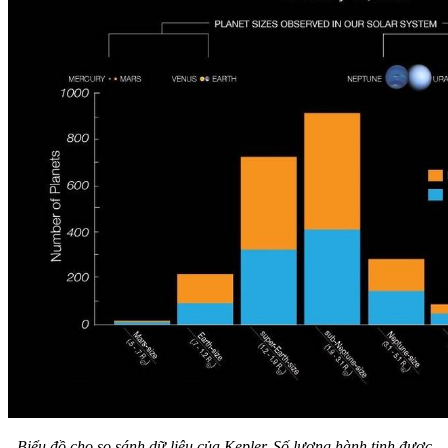
Biểu đồ cho so sánh dữ liệu của Kepler. Số lượng hành tinh được