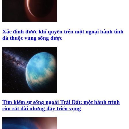
Xác định được khí quyển trên một ngoại hành tinh
đá thuộc vùng sống được
Tìm kiếm sự sống ngoài Trái Đất: một hành trình
còn rất dài nhưng đầy triển vọng