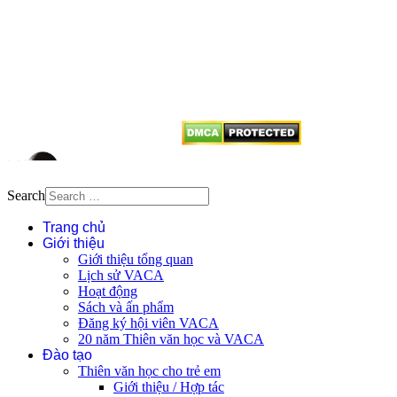
Mọi bài viết tại đây thuộc bản
quyền của VACA, vui lòng ghi rõ
tên tác giả và nguồn trích
dẫn
Thienvanvietnam.org
khi quý
vị tái sử dụng bất cứ nội dung nào
từ website này.
Search
Trang chủ
Giới thiệu
Giới thiệu tổng quan
Lịch sử VACA
Hoạt động
Sách và ấn phẩm
Đăng ký hội viên VACA
20 năm Thiên văn học và VACA
Đào tạo
Thiên văn học cho trẻ em
Giới thiệu / Hợp tác