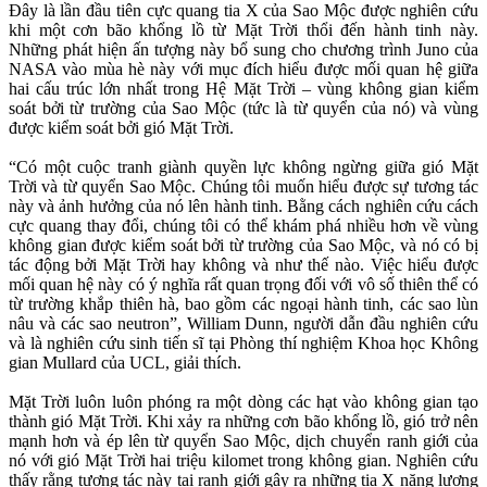
Đây là lần đầu tiên cực quang tia X của Sao Mộc được nghiên cứu
khi một cơn bão khổng lồ từ Mặt Trời thổi đến hành tinh này.
Những phát hiện ấn tượng này bổ sung cho chương trình Juno của
NASA vào mùa hè này với mục đích hiểu được mối quan hệ giữa
hai cấu trúc lớn nhất trong Hệ Mặt Trời – vùng không gian kiểm
soát bởi từ trường của Sao Mộc (tức là từ quyển của nó) và vùng
được kiểm soát bởi gió Mặt Trời.
“Có một cuộc tranh giành quyền lực không ngừng giữa gió Mặt
Trời và từ quyển Sao Mộc. Chúng tôi muốn hiểu được sự tương tác
này và ảnh hưởng của nó lên hành tinh. Bằng cách nghiên cứu cách
cực quang thay đổi, chúng tôi có thể khám phá nhiều hơn về vùng
không gian được kiểm soát bởi từ trường của Sao Mộc, và nó có bị
tác động bởi Mặt Trời hay không và như thế nào. Việc hiểu được
mối quan hệ này có ý nghĩa rất quan trọng đối với vô số thiên thể có
từ trường khắp thiên hà, bao gồm các ngoại hành tinh, các sao lùn
nâu và các sao neutron”, William Dunn, người dẫn đầu nghiên cứu
và là nghiên cứu sinh tiến sĩ tại Phòng thí nghiệm Khoa học Không
gian Mullard của UCL, giải thích.
Mặt Trời luôn luôn phóng ra một dòng các hạt vào không gian tạo
thành gió Mặt Trời. Khi xảy ra những cơn bão khổng lồ, gió trở nên
mạnh hơn và ép lên từ quyển Sao Mộc, dịch chuyển ranh giới của
nó với gió Mặt Trời hai triệu kilomet trong không gian. Nghiên cứu
thấy rằng tương tác này tại ranh giới gây ra những tia X năng lượng