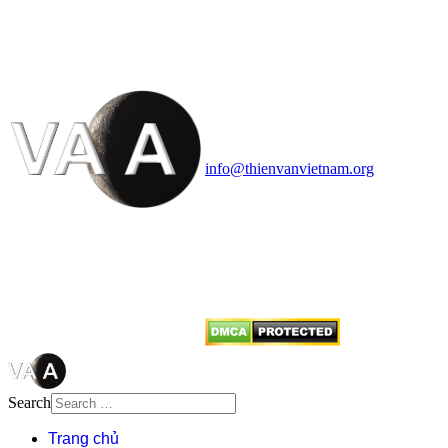
VĂN VÀ VŨ TRỤ
HỌC VIỆT NAM
Vietnam Astronomy and
Cosmology Association (VACA)
Văn phòng: 90b Khương Đình,
quận Thanh Xuân, Hà Nội
Điện thoại: 091.530.1116; Email:
info@thienvanvietnam.org
Mọi bài viết tại đây thuộc bản
quyền của VACA, vui lòng ghi rõ
tên tác giả và nguồn trích
dẫn
Thienvanvietnam.org
khi quý
vị tái sử dụng bất cứ nội dung nào
từ website này.
Search
Trang chủ