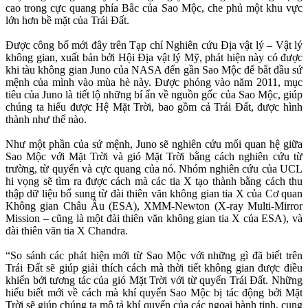
cao trong cực quang phía Bắc của Sao Mộc, che phủ một khu vực
lớn hơn bề mặt của Trái Đất.
Được công bố mới đây trên Tạp chí Nghiên cứu Địa vật lý – Vật lý
không gian, xuất bản bởi Hội Địa vật lý Mỹ, phát hiện này có được
khi tàu không gian Juno của NASA đến gần Sao Mộc để bắt đầu sứ
mệnh của mình vào mùa hè này. Được phóng vào năm 2011, mục
tiêu của Juno là tiết lộ những bí ẩn về nguồn gốc của Sao Mộc, giúp
chúng ta hiểu được Hệ Mặt Trời, bao gồm cả Trái Đất, được hình
thành như thế nào.
Như một phần của sứ mệnh, Juno sẽ nghiên cứu mối quan hệ giữa
Sao Mộc với Mặt Trời và gió Mặt Trời bằng cách nghiên cứu từ
trường, từ quyển và cực quang của nó. Nhóm nghiên cứu của UCL
hi vọng sẽ tìm ra được cách mà các tia X tạo thành bằng cách thu
thập dữ liệu bổ sung từ đài thiên văn không gian tia X của Cơ quan
Không gian Châu Âu (ESA), XMM-Newton (X-ray Multi-Mirror
Mission – cũng là một đài thiên văn không gian tia X của ESA), và
đài thiên văn tia X Chandra.
“So sánh các phát hiện mới từ Sao Mộc với những gì đã biết trên
Trái Đất sẽ giúp giải thích cách mà thời tiết không gian được điều
khiển bởi tương tác của gió Mặt Trời với từ quyển Trái Đất. Những
hiểu biết mới về cách mà khí quyển Sao Mộc bị tác động bởi Mặt
Trời sẽ giúp chúng ta mô tả khí quyển của các ngoại hành tinh, cung