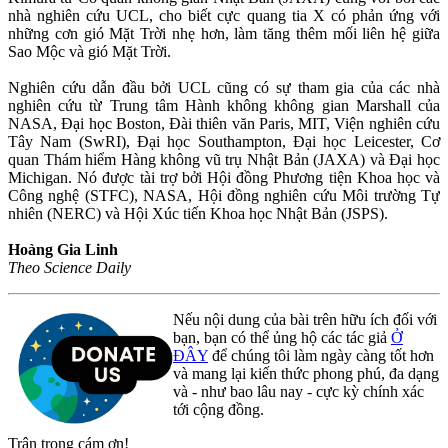
nhà nghiên cứu UCL, cho biết cực quang tia X có phản ứng với
những cơn gió Mặt Trời nhẹ hơn, làm tăng thêm mối liên hệ giữa
Sao Mộc và gió Mặt Trời.
Nghiên cứu dẫn đầu bởi UCL cũng có sự tham gia của các nhà
nghiên cứu từ Trung tâm Hành không không gian Marshall của
NASA, Đại học Boston, Đài thiên văn Paris, MIT, Viện nghiên cứu
Tây Nam (SwRI), Đại học Southampton, Đại học Leicester, Cơ
quan Thám hiểm Hàng không vũ trụ Nhật Bản (JAXA) và Đại học
Michigan. Nó được tài trợ bởi Hội đồng Phương tiện Khoa học và
Công nghệ (STFC), NASA, Hội đồng nghiên cứu Môi trường Tự
nhiên (NERC) và Hội Xúc tiến Khoa học Nhật Bản (JSPS).
Hoàng Gia Linh
Theo Science Daily
Nếu nội dung của bài trên hữu ích đối với
bạn, bạn có thể ủng hộ các tác giả
Ở
ĐÂY
để chúng tôi làm ngày càng tốt hơn
và mang lại kiến thức phong phú, đa dạng
và - như bao lâu nay - cực kỳ chính xác
tới cộng đồng.
Trân trọng cám ơn!