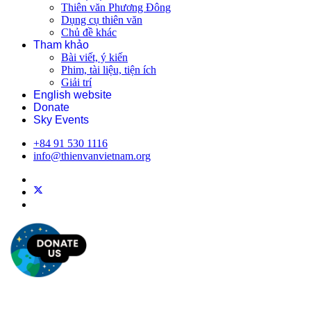
Thiên văn Phương Đông
Dụng cụ thiên văn
Chủ đề khác
Tham khảo
Bài viết, ý kiến
Phim, tài liệu, tiện ích
Giải trí
English website
Donate
Sky Events
+84 91 530 1116
info@thienvanvietnam.org