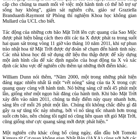
cấp cho chúng ta manh mối về việc một hành tinh có thể hỗ trợ sự
sống hay không”, giám sát nghiên cứu, giáo sư Graziella
Branduardi-Raymont từ Phòng thí nghiệm Khoa học không gian
Mullard của UCL cho biết.
Tác động của những cơn bão Mặt Trời lên cực quang của Sao Mộc
được phát hiện bằng cách theo dõi các tia X được phát ra trong suốt
hai quan sát trong vòng 11 giờ vào tháng 10 năm 2011, khi sự phun
trào nhật hoa từ Mặt Trời được dự đoán sẽ chạm đến hành tinh này.
Các nhà khoa học đã sử dụng dữ liệu thu thập được để xây dựng
một ảnh hình cầu để xác định nguồn của hoạt động tia X và xác
định các khu vực để nghiên cứu thêm tại những thời điểm khác.
William Dunn nói thêm, “Năm 2000, một trong những phát hiện
đáng ngạc nhiên nhất là một “vết nóng” sáng của tia X trong cực
quang quay cùng với hành tinh. Nó bừng sáng cứ mỗi 45 phút một
lần, giống như một ngọn hải đăng của hành tinh. Khi bão Mặt Trời
xảy đến vào năm 2011, chúng ta thấy điểm này quay nhanh hơn,
sáng lên cứ mỗi 26 phút một lần. Chúng tôi không chắc điều gì đã
gây ra sự tăng tốc này nhưng, bởi vì nó tăng tốc nhanh hơn trong
suốt cơn bão, nên chúng tôi nghĩ nó cũng liên quan tới gió Mặt Trời,
cũng giống như cực quang sáng mới được phát hiện.”
Một nghiên cứu khác công bố cùng ngày, dẫn đầu bởi Tomoki
Kimura từ Cơ quan không gian Nhật Bản (JAXA) cùng với bởi các