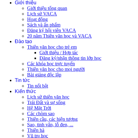
Giới thiệu
Giới thiệu tổng quan
Lịch sử VACA
Hoạt động
Sách và ấn phẩm
Đăng ký hội viên VACA
20 năm Thiên văn học và VACA
Đào tạo
Thiên văn học cho trẻ em
Giới thiệu / Hợp tác
Đăng ký/nhận thông tin lớp học
Các khóa học trực tuyến
Thiên văn học cho mọi người
Bài giảng độc lập
Tin tức
Tin nổi bật
Kiến thức
Lịch sử thiên văn học
Trái Đất và sự sống
Hệ Mặt Trời
Các chòm sao
Thiên cầu, các hiện tượng
Sao, tinh vân, lỗ đen, ...
Thiên hà
Vũ trụ học