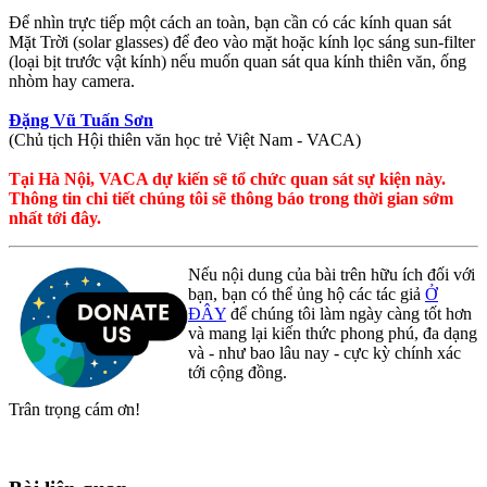
Để nhìn trực tiếp một cách an toàn, bạn cần có các kính quan sát
Mặt Trời (solar glasses) để đeo vào mặt hoặc kính lọc sáng sun-filter
(loại bịt trước vật kính) nếu muốn quan sát qua kính thiên văn, ống
nhòm hay camera.
Đặng Vũ Tuấn Sơn
(Chủ tịch Hội thiên văn học trẻ Việt Nam - VACA)
Tại Hà Nội, VACA dự kiến sẽ tổ chức quan sát sự kiện này.
Thông tin chi tiết chúng tôi sẽ thông báo trong thời gian sớm
nhất tới đây.
Nếu nội dung của bài trên hữu ích đối với
bạn, bạn có thể ủng hộ các tác giả
Ở
ĐÂY
để chúng tôi làm ngày càng tốt hơn
và mang lại kiến thức phong phú, đa dạng
và - như bao lâu nay - cực kỳ chính xác
tới cộng đồng.
Trân trọng cám ơn!