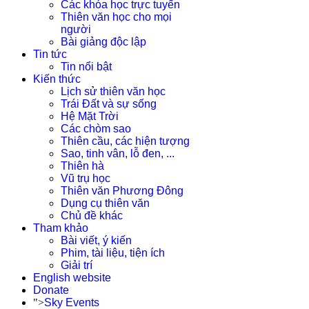
Các khóa học trực tuyến
Thiên văn học cho mọi
người
Bài giảng độc lập
Tin tức
Tin nổi bật
Kiến thức
Lịch sử thiên văn học
Trái Đất và sự sống
Hệ Mặt Trời
Các chòm sao
Thiên cầu, các hiện tượng
Sao, tinh vân, lỗ đen, ...
Thiên hà
Vũ trụ học
Thiên văn Phương Đông
Dụng cụ thiên văn
Chủ đề khác
Tham khảo
Bài viết, ý kiến
Phim, tài liệu, tiện ích
Giải trí
English website
Donate
">
Sky Events