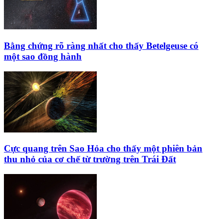
Bằng chứng rõ ràng nhất cho thấy Betelgeuse có
một sao đồng hành
Cực quang trên Sao Hỏa cho thấy một phiên bản
thu nhỏ của cơ chế từ trường trên Trái Đất