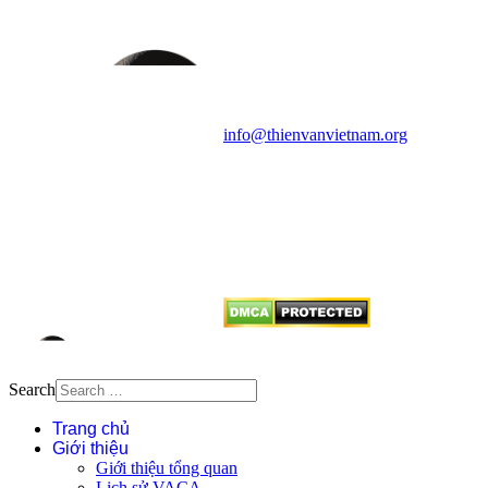
Vietnam Astronomy and
Cosmology Association (VACA)
Văn phòng: 90b Khương Đình,
quận Thanh Xuân, Hà Nội
Điện thoại: 091.530.1116; Email:
info@thienvanvietnam.org
Mọi bài viết tại đây thuộc bản
quyền của VACA, vui lòng ghi rõ
tên tác giả và nguồn trích
dẫn
Thienvanvietnam.org
khi quý
vị tái sử dụng bất cứ nội dung nào
từ website này.
Search
Trang chủ
Giới thiệu
Giới thiệu tổng quan
Lịch sử VACA