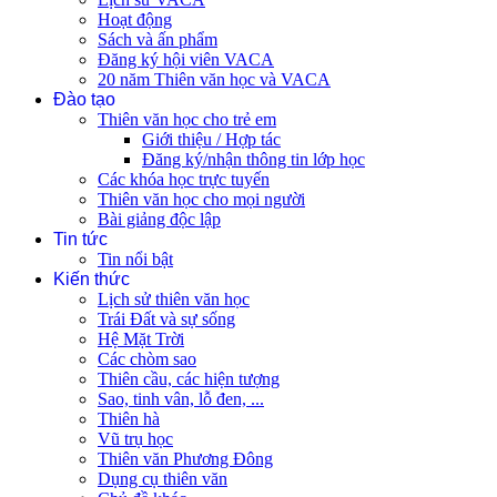
Hoạt động
Sách và ấn phẩm
Đăng ký hội viên VACA
20 năm Thiên văn học và VACA
Đào tạo
Thiên văn học cho trẻ em
Giới thiệu / Hợp tác
Đăng ký/nhận thông tin lớp học
Các khóa học trực tuyến
Thiên văn học cho mọi người
Bài giảng độc lập
Tin tức
Tin nổi bật
Kiến thức
Lịch sử thiên văn học
Trái Đất và sự sống
Hệ Mặt Trời
Các chòm sao
Thiên cầu, các hiện tượng
Sao, tinh vân, lỗ đen, ...
Thiên hà
Vũ trụ học
Thiên văn Phương Đông
Dụng cụ thiên văn