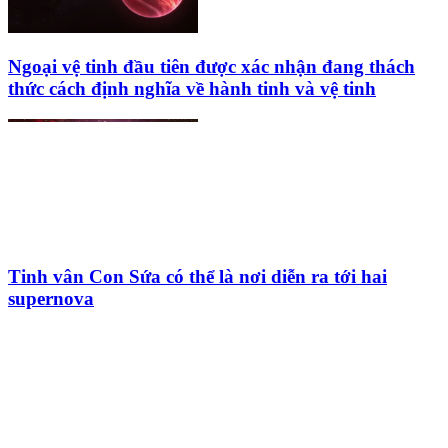
Ngoại vệ tinh đầu tiên được xác nhận đang thách
thức cách định nghĩa về hành tinh và vệ tinh
Tinh vân Con Sứa có thể là nơi diễn ra tới hai
supernova
HỘI THIÊN
VĂN VÀ VŨ TRỤ
HỌC VIỆT NAM