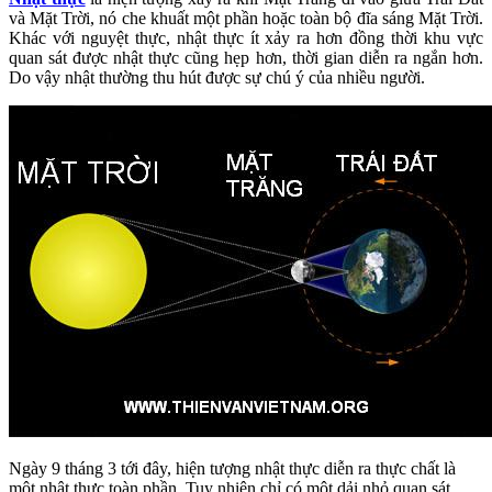
và Mặt Trời, nó che khuất một phần hoặc toàn bộ đĩa sáng Mặt Trời.
Khác với nguyệt thực, nhật thực ít xảy ra hơn đồng thời khu vực
quan sát được nhật thực cũng hẹp hơn, thời gian diễn ra ngắn hơn.
Do vậy nhật thường thu hút được sự chú ý của nhiều người.
Ngày 9 tháng 3 tới đây, hiện tượng nhật thực diễn ra thực chất là
một nhật thực toàn phần. Tuy nhiên chỉ có một dải nhỏ quan sát