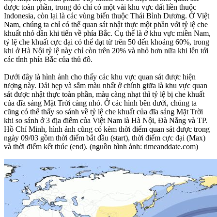
được toàn phần, trong đó chỉ có một vài khu vực đất liền thuộc
Indonesia, còn lại là các vùng biển thuộc Thái Bình Dương. Ở Việt
Nam, chúng ta chỉ có thể quan sát nhật thực một phần với tỷ lệ che
khuất nhỏ dần khi tiến về phía Bắc. Cụ thể là ở khu vực miền Nam,
tỷ lệ che khuất cực đại có thể đạt từ trên 50 đến khoảng 60%, trong
khi ở Hà Nội tỷ lệ này chỉ còn trên 20% và nhỏ hơn nữa khi lên tới
các tỉnh phía Bắc của thủ đô.
Dưới đây là hình ảnh cho thấy các khu vực quan sát được hiện
tượng này. Dải hẹp và sẫm màu nhất ở chính giữa là khu vực quan
sát được nhật thực toàn phần, màu càng nhạt thì tỷ lệ bị che khuất
của đĩa sáng Mặt Trời càng nhỏ. Ở các hình bên dưới, chúng ta
cũng có thể thấy so sánh về tỷ lệ che khuất của đĩa sáng Mặt Trời
khi so sánh ở 3 địa điểm của Việt Nam là Hà Nội, Đà Nẵng và TP.
Hồ Chí Minh, hình ảnh cũng có kèm thời điểm quan sát được trong
ngày 09/03 gồm thời điểm bắt đầu (start), thời điểm cực đại (Max)
và thời điểm kết thúc (end). (nguồn hình ảnh: timeanddate.com)