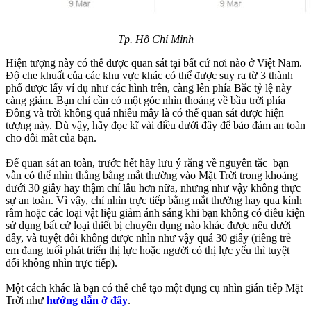
Tp. Hồ Chí Minh
Hiện tượng này có thể được quan sát tại bất cứ nơi nào ở Việt Nam.
Độ che khuất của các khu vực khác có thể được suy ra từ 3 thành
phố được lấy ví dụ như các hình trên, càng lên phía Bắc tỷ lệ này
càng giảm. Bạn chỉ cần có một góc nhìn thoáng về bầu trời phía
Đông và trời không quá nhiều mây là có thể quan sát được hiện
tượng này. Dù vậy, hãy đọc kĩ vài điều dưới đây để bảo đảm an toàn
cho đôi mắt của bạn.
Để quan sát an toàn, trước hết hãy lưu ý rằng về nguyên tắc bạn
vẫn có thể nhìn thẳng bằng mắt thường vào Mặt Trời trong khoảng
dưới 30 giây hay thậm chí lâu hơn nữa, nhưng như vậy không thực
sự an toàn. Vì vậy, chỉ nhìn trực tiếp bằng mắt thường hay qua kính
râm hoặc các loại vật liệu giảm ánh sáng khi bạn không có điều kiện
sử dụng bất cứ loại thiết bị chuyên dụng nào khác được nêu dưới
đây, và tuyệt đối không được nhìn như vậy quá 30 giây (riêng trẻ
em đang tuổi phát triển thị lực hoặc người có thị lực yếu thì tuyệt
đối không nhìn trực tiếp).
Một cách khác là bạn có thể chế tạo một dụng cụ nhìn gián tiếp Mặt
Trời như
hướng dẫn ở đây
.