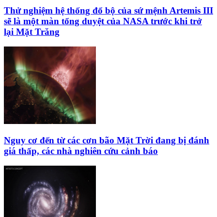
Thử nghiệm hệ thống đổ bộ của sứ mệnh Artemis III
sẽ là một màn tổng duyệt của NASA trước khi trở
lại Mặt Trăng
Nguy cơ đến từ các cơn bão Mặt Trời đang bị đánh
giá thấp, các nhà nghiên cứu cảnh báo