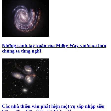
Những cánh tay xoắn của Milky Way vươn xa hơn
chúng ta từng nghĩ
Các nhà thiên văn phát hiện một vụ sáp nhập siêu