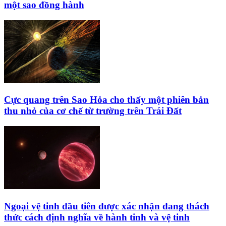
một sao đồng hành
Cực quang trên Sao Hỏa cho thấy một phiên bản
thu nhỏ của cơ chế từ trường trên Trái Đất
Ngoại vệ tinh đầu tiên được xác nhận đang thách
thức cách định nghĩa về hành tinh và vệ tinh