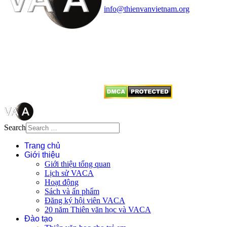
info@thienvanvietnam.org
Mọi bài viết tại đây thuộc bản
quyền của VACA, vui lòng ghi rõ
tên tác giả và nguồn trích
dẫn
Thienvanvietnam.org
khi quý
vị tái sử dụng bất cứ nội dung nào
từ website này.
Search
Trang chủ
Giới thiệu
Giới thiệu tổng quan
Lịch sử VACA
Hoạt động
Sách và ấn phẩm
Đăng ký hội viên VACA
20 năm Thiên văn học và VACA
Đào tạo