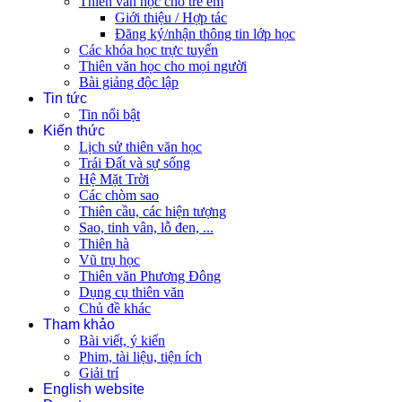
Thiên văn học cho trẻ em
Giới thiệu / Hợp tác
Đăng ký/nhận thông tin lớp học
Các khóa học trực tuyến
Thiên văn học cho mọi người
Bài giảng độc lập
Tin tức
Tin nổi bật
Kiến thức
Lịch sử thiên văn học
Trái Đất và sự sống
Hệ Mặt Trời
Các chòm sao
Thiên cầu, các hiện tượng
Sao, tinh vân, lỗ đen, ...
Thiên hà
Vũ trụ học
Thiên văn Phương Đông
Dụng cụ thiên văn
Chủ đề khác
Tham khảo
Bài viết, ý kiến
Phim, tài liệu, tiện ích
Giải trí
English website