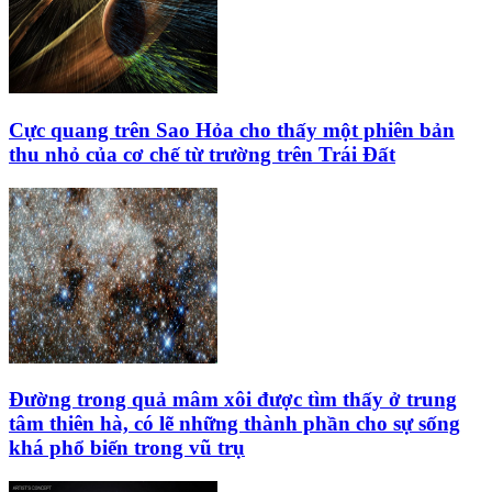
Cực quang trên Sao Hỏa cho thấy một phiên bản
thu nhỏ của cơ chế từ trường trên Trái Đất
Đường trong quả mâm xôi được tìm thấy ở trung
tâm thiên hà, có lẽ những thành phần cho sự sống
khá phổ biến trong vũ trụ