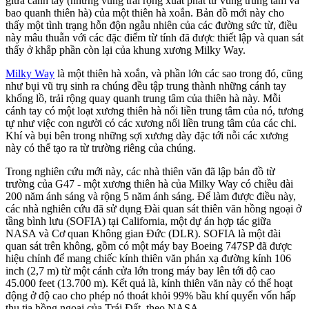
giữa cánh tay (những vùng trải rộng xuất phát từ vùng trung tâm và
bao quanh thiên hà) của một thiên hà xoắn. Bản đồ mới này cho
thấy một tình trạng hỗn độn ngẫu nhiên của các đường sức từ, điều
này mâu thuẫn với các đặc điểm từ tính đã được thiết lập và quan sát
thấy ở khắp phần còn lại của khung xương Milky Way.
Milky Way
là một thiên hà xoắn, và phần lớn các sao trong đó, cũng
như bụi vũ trụ sinh ra chúng đều tập trung thành những cánh tay
khổng lồ, trải rộng quay quanh trung tâm của thiên hà này. Mỗi
cánh tay có một loạt xương thiên hà nối liền trung tâm của nó, tương
tự như việc con người có các xương nối liền trung tâm của các chi.
Khí và bụi bên trong những sợi xương dày đặc tới nỗi các xương
này có thể tạo ra từ trường riêng của chúng.
Trong nghiên cứu mới này, các nhà thiên văn đã lập bản đồ từ
trường của G47 - một xương thiên hà của Milky Way có chiều dài
200 năm ánh sáng và rộng 5 năm ánh sáng. Để làm được điều này,
các nhà nghiên cứu đã sử dụng Đài quan sát thiên văn hồng ngoại ở
tầng bình lưu (SOFIA) tại California, một dự án hợp tác giữa
NASA và Cơ quan Không gian Đức (DLR). SOFIA là một đài
quan sát trên không, gồm có một máy bay Boeing 747SP đã được
hiệu chỉnh để mang chiếc kính thiên văn phản xạ đường kính 106
inch (2,7 m) từ một cánh cửa lớn trong máy bay lên tới độ cao
45.000 feet (13.700 m). Kết quả là, kính thiên văn này có thể hoạt
động ở độ cao cho phép nó thoát khỏi 99% bầu khí quyển vốn hấp
thụ tia hồng ngoại của Trái Đất, theo NASA.