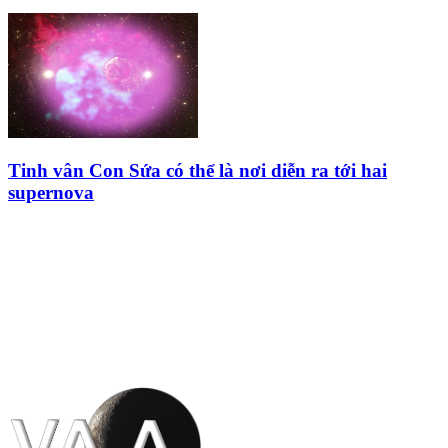
Tinh vân Con Sứa có thể là nơi diễn ra tới hai
supernova
HỘI THIÊN
VĂN VÀ VŨ TRỤ
HỌC VIỆT NAM
Vietnam Astronomy and
Cosmology Association (VACA)
Văn phòng: 90b Khương Đình,
quận Thanh Xuân, Hà Nội
Điện thoại: 091.530.1116; Email: