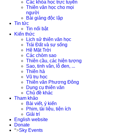
Các khóa học trực tuyến
Thiên văn học cho mọi
người
Bài giảng độc lập
Tin tức
Tin nổi bật
Kiến thức
Lịch sử thiên văn học
Trái Đất và sự sống
Hệ Mặt Trời
Các chòm sao
Thiên cầu, các hiện tượng
Sao, tinh vân, lỗ đen, ...
Thiên hà
Vũ trụ học
Thiên văn Phương Đông
Dụng cụ thiên văn
Chủ đề khác
Tham khảo
Bài viết, ý kiến
Phim, tài liệu, tiện ích
Giải trí
English website
Donate
">
Sky Events