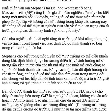
Nhà thiên văn Ian Stephens tại Đại học Worcester ở bang
Massachusetts (Mỹ) cũng là tác giả dẫn đầu nghiên cứu này cho biết
trong một tuyên bố: “Giờ đây, chúng tôi có thể thực hiện rất nhiều
phép đo độc lập về hướng của từ trường trong khắp các xương này
để chúng tôi có thể thực sự nghiên cứu sâu về tầm quan trọng của từ
trường trong các đám mây hình sợi khổng lồ này.”
Các nhà nghiên cứu hoài nghi rằng từ trường có khả năng đóng một
vai trò quan trọng trong việc xác định tốc độ hình thành sao bên
trong các xương thiên hà.
Stephens cho biết trong một tuyên bố: “Từ trường có thể điều khiển
dòng khí, định hình dạng cho xương thiên hà và ảnh hưởng tới số
lượng lẫn kích thước của các túi khí dày đặc nhất mà cuối cùng sẽ
sụp đổ để hình thành các sao. Bằng cách lập bản đồ định hướng của
các từ trường, chúng tôi có thể ước tính tầm quan trọng tương đối
của chúng với lực hấp dẫn để tính toán xem mức độ mà từ trường sẽ
ảnh hưởng tới quá trình hình thành sao nhiều ra sao .”
Bản đồ được thành lập nhờ vào việc sử dụng SOFIA này đã cho
thấy từ trường bên trong G47 là cực kỳ hỗn loạn, không có cấu trúc
hoặc hướng rõ ràng. Các nhà nghiên cứu đã mong đợi rằng từ
trường này sẽ giống như các trường đồng nhất (là trường mà trong
đó giá trị của cường độ trường là như nhau tại mọi điểm) hơn được