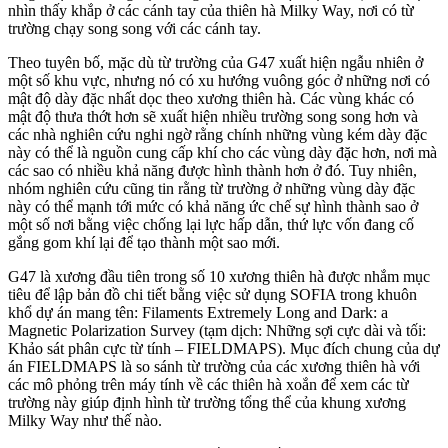
nhìn thấy khắp ở các cánh tay của thiên hà Milky Way, nơi có từ
trường chạy song song với các cánh tay.
Theo tuyên bố, mặc dù từ trường của G47 xuất hiện ngẫu nhiên ở
một số khu vực, nhưng nó có xu hướng vuông góc ở những nơi có
mật độ dày đặc nhất dọc theo xương thiên hà. Các vùng khác có
mật độ thưa thớt hơn sẽ xuất hiện nhiều trường song song hơn và
các nhà nghiên cứu nghi ngờ rằng chính những vùng kém dày đặc
này có thể là nguồn cung cấp khí cho các vùng dày đặc hơn, nơi mà
các sao có nhiều khả năng được hình thành hơn ở đó. Tuy nhiên,
nhóm nghiên cứu cũng tin rằng từ trường ở những vùng dày đặc
này có thể mạnh tới mức có khả năng ức chế sự hình thành sao ở
một số nơi bằng việc chống lại lực hấp dẫn, thứ lực vốn đang cố
gắng gom khí lại để tạo thành một sao mới.
G47 là xương đầu tiên trong số 10 xương thiên hà được nhắm mục
tiêu để lập bản đồ chi tiết bằng việc sử dụng SOFIA trong khuôn
khổ dự án mang tên: Filaments Extremely Long and Dark: a
Magnetic Polarization Survey (tạm dịch: Những sợi cực dài và tối:
Khảo sát phân cực từ tính – FIELDMAPS). Mục đích chung của dự
án FIELDMAPS là so sánh từ trường của các xương thiên hà với
các mô phỏng trên máy tính về các thiên hà xoắn để xem các từ
trường này giúp định hình từ trường tổng thể của khung xương
Milky Way như thế nào.