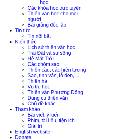
học
Các khóa học trực tuyến
Thiên văn học cho mọi
người
Bài giảng độc lập
Tin tức
Tin nổi bật
Kiến thức
Lịch sử thiên văn học
Trái Đất và sự sống
Hệ Mặt Trời
Các chòm sao
Thiên cầu, các hiện tượng
Sao, tinh vân, lỗ đen, ...
Thiên hà
Vũ trụ học
Thiên văn Phương Đông
Dụng cụ thiên văn
Chủ đề khác
Tham khảo
Bài viết, ý kiến
Phim, tài liệu, tiện ích
Giải trí
English website
Donate