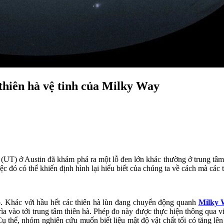
 thiên hà vệ tinh của Milky Way
(UT) ở Austin đã khám phá ra một lỗ đen lớn khác thường ở trung tâm 
c đó có thể khiến định hình lại hiểu biết của chúng ta về cách mà các th
ó. Khác với hầu hết các thiên hà lùn đang chuyển động quanh
Milky 
ừ rìa vào tới trung tâm thiên hà. Phép đo này được thực hiện thông qua
Cụ thể, nhóm nghiên cứu muốn biết liệu mật độ vật chất tối có tăng lên