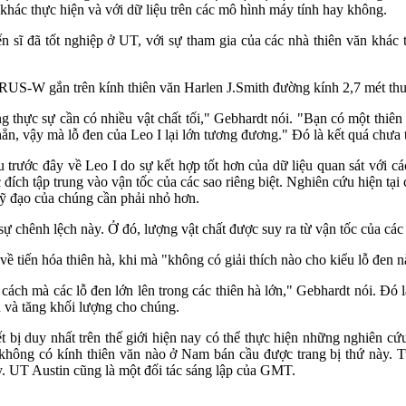
khác thực hiện và với dữ liệu trên các mô hình máy tính hay không.
n sĩ đã tốt nghiệp ở UT, với sự tham gia của các nhà thiên văn khá
 VIRUS-W gắn trên kính thiên văn Harlen J.Smith đường kính 2,7 mét t
 thực sự cần có nhiều vật chất tối," Gebhardt nói. "Bạn có một thiên
ẳn, vậy mà lỗ đen của Leo I lại lớn tương đương." Đó là kết quá chưa 
 trước đây về Leo I do sự kết hợp tốt hơn của dữ liệu quan sát với 
 tập trung vào vận tốc của các sao riêng biệt. Nghiên cứu hiện tại ch
uỹ đạo của chúng cần phải nhỏ hơn.
ự chênh lệch này. Ở đó, lượng vật chất được suy ra từ vận tốc của các 
về tiến hóa thiên hà, khi mà "không có giải thích nào cho kiểu lỗ đen 
cách mà các lỗ đen lớn lên trong các thiên hà lớn," Gebhardt nói. Đó l
n và tăng khối lượng cho chúng.
 duy nhất trên thế giới hiện nay có thể thực hiện những nghiên cứu
n không có kính thiên văn nào ở Nam bán cầu được trang bị thứ này.
y. UT Austin cũng là một đối tác sáng lập của GMT.