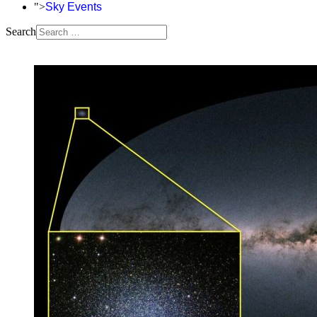
">
Sky Events
Search