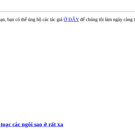
ạn, bạn có thể ủng hộ các tác giả
Ở ĐÂY
để chúng tôi làm ngày càng t
toạc các ngôi sao ở rất xa