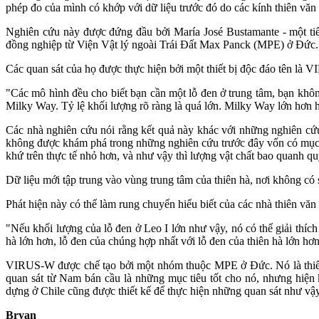
phép đo của mình có khớp với dữ liệu trước đó do các kính thiên văn 
Nghiên cứu này được đứng đầu bởi María José Bustamante - một tiế
đồng nghiệp từ Viện Vật lý ngoài Trái Đất Max Panck (MPE) ở Đức.
Các quan sát của họ được thực hiện bởi một thiết bị độc đáo tên là
"Các mô hình đều cho biết bạn cần một lỗ đen ở trung tâm, bạn không
Milky Way. Tỷ lệ khối lượng rõ ràng là quá lớn. Milky Way lớn hơn h
Các nhà nghiên cứu nói rằng kết quả này khác với những nghiên cứu
không được khám phá trong những nghiên cứu trước đây vốn có mục đích
khứ trên thực tế nhỏ hơn, và như vậy thì lượng vật chất bao quanh q
Dữ liệu mới tập trung vào vùng trung tâm của thiên hà, nơi không có s
Phát hiện này có thể làm rung chuyển hiểu biết của các nhà thiên văn 
"Nếu khối lượng của lỗ đen ở Leo I lớn như vậy, nó có thể giải thích 
hà lớn hơn, lỗ đen của chúng hợp nhất với lỗ đen của thiên hà lớn hơ
VIRUS-W được chế tạo bởi một nhóm thuộc MPE ở Đức. Nó là thiết bị
quan sát từ Nam bán cầu là những mục tiêu tốt cho nó, nhưng hiệ
dựng ở Chile cũng được thiết kế để thực hiện những quan sát như vậ
Bryan