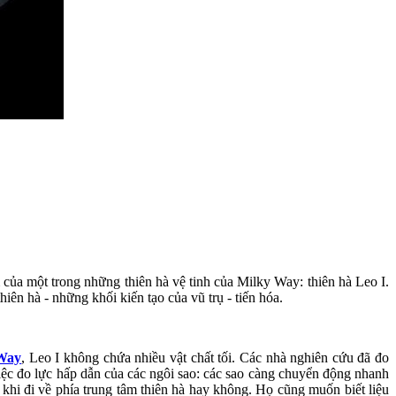
của một trong những thiên hà vệ tinh của Milky Way: thiên hà Leo I.
iên hà - những khối kiến tạo của vũ trụ - tiến hóa.
Way
, Leo I không chứa nhiều vật chất tối. Các nhà nghiên cứu đã đo
 việc đo lực hấp dẫn của các ngôi sao: các sao càng chuyển động nhanh
 khi đi về phía trung tâm thiên hà hay không. Họ cũng muốn biết liệu