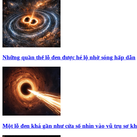
Những quần thể lỗ đen được hé lộ nhờ sóng hấp dẫn
Một lỗ đen khá gần như cửa sổ nhìn vào vũ trụ sơ kh