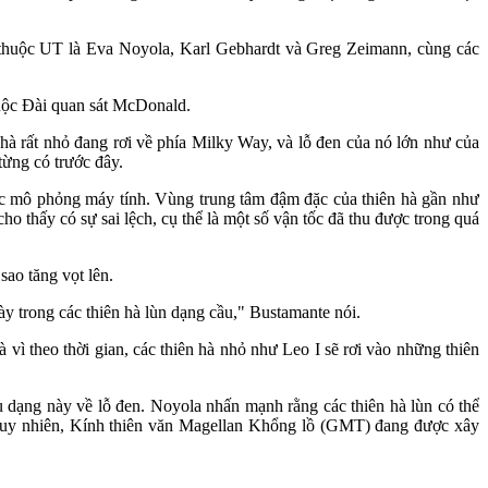
c thuộc UT là Eva Noyola, Karl Gebhardt và Greg Zeimann, cùng các
huộc Đài quan sát McDonald.
 hà rất nhỏ đang rơi về phía Milky Way, và lỗ đen của nó lớn như của
từng có trước đây.
các mô phỏng máy tính. Vùng trung tâm đậm đặc của thiên hà gần như
o thấy có sự sai lệch, cụ thể là một số vận tốc đã thu được trong quá
sao tăng vọt lên.
này trong các thiên hà lùn dạng cầu," Bustamante nói.
à vì theo thời gian, các thiên hà nhỏ như Leo I sẽ rơi vào những thiên
 dạng này về lỗ đen. Noyola nhấn mạnh rằng các thiên hà lùn có thể
 Tuy nhiên, Kính thiên văn Magellan Khổng lồ (GMT) đang được xây