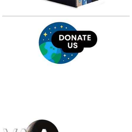
HỘI THIÊN
VĂN VÀ VŨ TRỤ
HỌC VIỆT NAM
Vietnam Astronomy and
Cosmology Association (VACA)
Văn phòng: 90b Khương Đình,
quận Thanh Xuân, Hà Nội