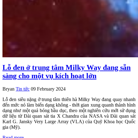
Lỗ đen ở trung tâm Milky Way đang sẵn
sàng cho một vụ kích hoạt lớn
Bryan
Tin tức
09 February 2024
Lỗ đen siêu nặng ở trung tâm thiên hà Milky Way đang quay nhanh
đến mức nó làm biến dạng không - thời gian xung quanh thành hình
dạng như một quả bóng bầu dục, theo một nghiên cứu mới sử dụng
dữ liệu từ Đài quan sát tia X Chandra của NASA và Đài quan sát
Karl G. Jansky Very Large Array (VLA) của Quỹ Khoa học Quốc
gia (Mỹ).
Read more …