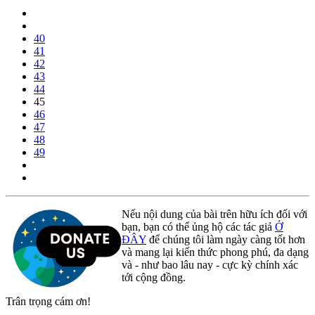
40
41
42
43
44
45
46
47
48
49
Nếu nội dung của bài trên hữu ích đối với
bạn, bạn có thể ủng hộ các tác giả
Ở
ĐÂY
để chúng tôi làm ngày càng tốt hơn
và mang lại kiến thức phong phú, đa dạng
và - như bao lâu nay - cực kỳ chính xác
tới cộng đồng.
Trân trọng cám ơn!