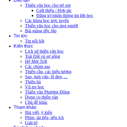
Đào tạo
Thiên văn học cho trẻ em
Giới thiệu / Hợp tác
Đăng ký/nhận thông tin lớp học
Các khóa học trực tuyến
Thiên văn học cho mọi người
Bài giảng độc lập
Tin tức
Tin nổi bật
Kiến thức
Lịch sử thiên văn học
Trái Đất và sự sống
Hệ Mặt Trời
Các chòm sao
Thiên cầu, các hiện tượng
Sao, tinh vân, lỗ đen, ...
Thiên hà
Vũ trụ học
Thiên văn Phương Đông
Dụng cụ thiên văn
Chủ đề khác
Tham khảo
Bài viết, ý kiến
Phim, tài liệu, tiện ích
Giải trí