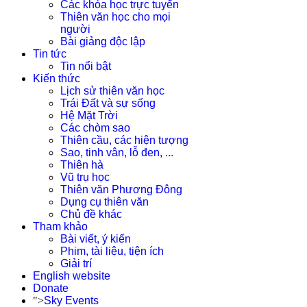
Các khóa học trực tuyến
Thiên văn học cho mọi
người
Bài giảng độc lập
Tin tức
Tin nổi bật
Kiến thức
Lịch sử thiên văn học
Trái Đất và sự sống
Hệ Mặt Trời
Các chòm sao
Thiên cầu, các hiện tượng
Sao, tinh vân, lỗ đen, ...
Thiên hà
Vũ trụ học
Thiên văn Phương Đông
Dụng cụ thiên văn
Chủ đề khác
Tham khảo
Bài viết, ý kiến
Phim, tài liệu, tiện ích
Giải trí
English website
Donate
">
Sky Events