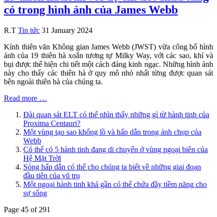
có trong hình ảnh của James Webb
R.T
Tin tức
31 January 2024
Kính thiên văn Không gian James Webb (JWST) vừa công bố hình
ảnh của 19 thiên hà xoắn tương tự Milky Way, với các sao, khí và
bụi được thể hiện chi tiết một cách đáng kinh ngạc. Những hình ảnh
này cho thấy các thiên hà ở quy mô nhỏ nhất từng được quan sát
bên ngoài thiên hà của chúng ta.
Read more …
Đài quan sát ELT có thể nhìn thấy những gì từ hành tinh của
Proxima Centauri?
Một vùng tạo sao khổng lồ và hấp dẫn trong ảnh chụp của
Webb
Có thể có 5 hành tinh đang di chuyển ở vùng ngoại biên của
Hệ Mặt Trời
Sóng hấp dẫn có thể cho chúng ta biết về những giai đoạn
đầu tiên của vũ trụ
Một ngoại hành tinh khá gần có thể chứa đầy tiềm năng cho
sự sống
Page 45 of 291