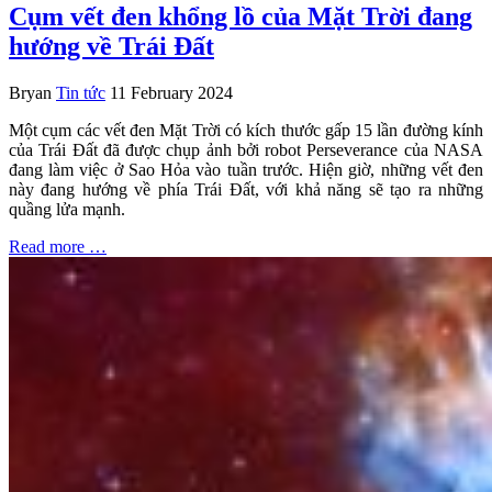
Cụm vết đen khổng lồ của Mặt Trời đang
hướng về Trái Đất
Bryan
Tin tức
11 February 2024
Một cụm các vết đen Mặt Trời có kích thước gấp 15 lần đường kính
của Trái Đất đã được chụp ảnh bởi robot Perseverance của NASA
đang làm việc ở Sao Hỏa vào tuần trước. Hiện giờ, những vết đen
này đang hướng về phía Trái Đất, với khả năng sẽ tạo ra những
quầng lửa mạnh.
Read more …