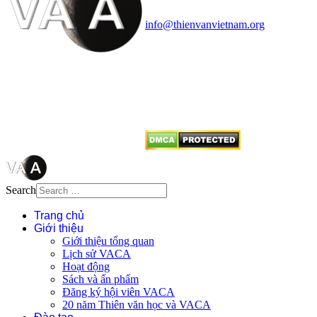
Điện thoại: 091.530.1116; Email:
info@thienvanvietnam.org
Mọi bài viết tại đây thuộc bản
quyền của VACA, vui lòng ghi rõ
tên tác giả và nguồn trích
dẫn
Thienvanvietnam.org
khi quý
vị tái sử dụng bất cứ nội dung nào
từ website này.
Search
Trang chủ
Giới thiệu
Giới thiệu tổng quan
Lịch sử VACA
Hoạt động
Sách và ấn phẩm
Đăng ký hội viên VACA
20 năm Thiên văn học và VACA