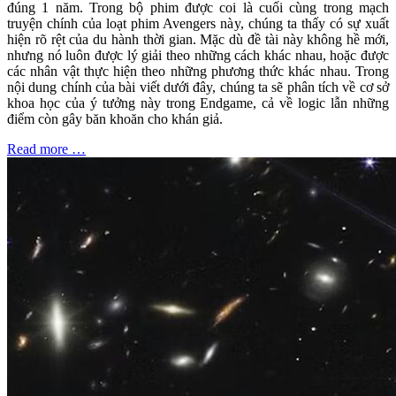
đúng 1 năm. Trong bộ phim được coi là cuối cùng trong mạch
truyện chính của loạt phim Avengers này, chúng ta thấy có sự xuất
hiện rõ rệt của du hành thời gian. Mặc dù đề tài này không hề mới,
nhưng nó luôn được lý giải theo những cách khác nhau, hoặc được
các nhân vật thực hiện theo những phương thức khác nhau. Trong
nội dung chính của bài viết dưới đây, chúng ta sẽ phân tích về cơ sở
khoa học của ý tưởng này trong Endgame, cả về logic lẫn những
điểm còn gây băn khoăn cho khán giả.
Read more …