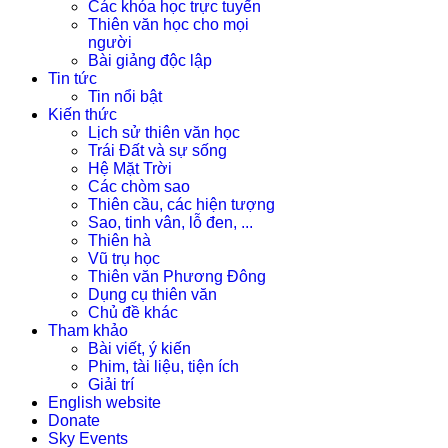
Các khóa học trực tuyến
Thiên văn học cho mọi
người
Bài giảng độc lập
Tin tức
Tin nổi bật
Kiến thức
Lịch sử thiên văn học
Trái Đất và sự sống
Hệ Mặt Trời
Các chòm sao
Thiên cầu, các hiện tượng
Sao, tinh vân, lỗ đen, ...
Thiên hà
Vũ trụ học
Thiên văn Phương Đông
Dụng cụ thiên văn
Chủ đề khác
Tham khảo
Bài viết, ý kiến
Phim, tài liệu, tiện ích
Giải trí
English website
Donate
Sky Events