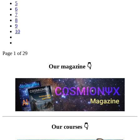
5
6
7
8
9
10
Page 1 of 29
Our magazine 👇
Our courses 👇