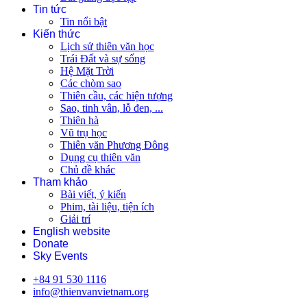
Tin tức
Tin nổi bật
Kiến thức
Lịch sử thiên văn học
Trái Đất và sự sống
Hệ Mặt Trời
Các chòm sao
Thiên cầu, các hiện tượng
Sao, tinh vân, lỗ đen, ...
Thiên hà
Vũ trụ học
Thiên văn Phương Đông
Dụng cụ thiên văn
Chủ đề khác
Tham khảo
Bài viết, ý kiến
Phim, tài liệu, tiện ích
Giải trí
English website
Donate
Sky Events
+84 91 530 1116
info@thienvanvietnam.org