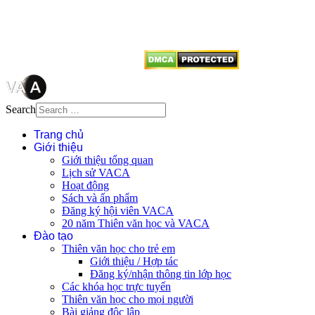
dẫn
Thienvanvietnam.org
khi quý
vị tái sử dụng bất cứ nội dung nào
từ website này.
Search
Trang chủ
Giới thiệu
Giới thiệu tổng quan
Lịch sử VACA
Hoạt động
Sách và ấn phẩm
Đăng ký hội viên VACA
20 năm Thiên văn học và VACA
Đào tạo
Thiên văn học cho trẻ em
Giới thiệu / Hợp tác
Đăng ký/nhận thông tin lớp học
Các khóa học trực tuyến
Thiên văn học cho mọi người
Bài giảng độc lập