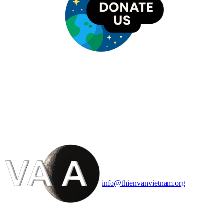
HỘI THIÊN
VĂN VÀ VŨ TRỤ
HỌC VIỆT NAM
Vietnam Astronomy and
Cosmology Association (VACA)
Văn phòng: 90b Khương Đình,
quận Thanh Xuân, Hà Nội
Điện thoại: 091.530.1116; Email:
info@thienvanvietnam.org
Mọi bài viết tại đây thuộc bản
quyền của VACA, vui lòng ghi rõ
tên tác giả và nguồn trích