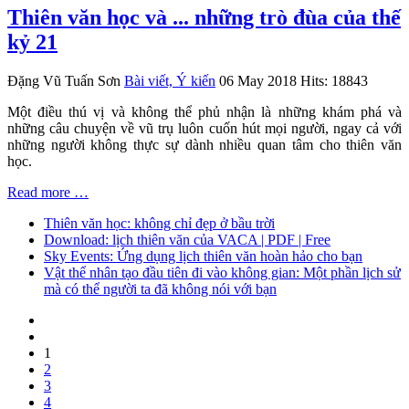
Thiên văn học và ... những trò đùa của thế
kỷ 21
Đặng Vũ Tuấn Sơn
Bài viết, Ý kiến
06 May 2018
Hits: 18843
Một điều thú vị và không thể phủ nhận là những khám phá và
những câu chuyện về vũ trụ luôn cuốn hút mọi người, ngay cả với
những người không thực sự dành nhiều quan tâm cho thiên văn
học.
Read more …
Thiên văn học: không chỉ đẹp ở bầu trời
Download: lịch thiên văn của VACA | PDF | Free
Sky Events: Ứng dụng lịch thiên văn hoàn hảo cho bạn
Vật thể nhân tạo đầu tiên đi vào không gian: Một phần lịch sử
mà có thể người ta đã không nói với bạn
1
2
3
4