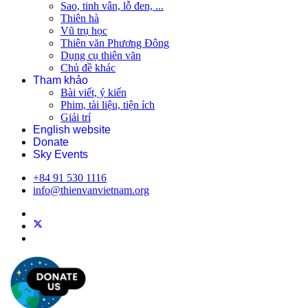
Sao, tinh vân, lỗ đen, ...
Thiên hà
Vũ trụ học
Thiên văn Phương Đông
Dụng cụ thiên văn
Chủ đề khác
Tham khảo
Bài viết, ý kiến
Phim, tài liệu, tiện ích
Giải trí
English website
Donate
Sky Events
+84 91 530 1116
info@thienvanvietnam.org