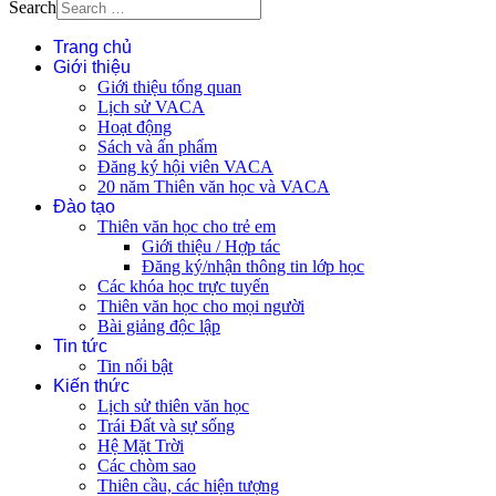
Search
Trang chủ
Giới thiệu
Giới thiệu tổng quan
Lịch sử VACA
Hoạt động
Sách và ấn phẩm
Đăng ký hội viên VACA
20 năm Thiên văn học và VACA
Đào tạo
Thiên văn học cho trẻ em
Giới thiệu / Hợp tác
Đăng ký/nhận thông tin lớp học
Các khóa học trực tuyến
Thiên văn học cho mọi người
Bài giảng độc lập
Tin tức
Tin nổi bật
Kiến thức
Lịch sử thiên văn học
Trái Đất và sự sống
Hệ Mặt Trời
Các chòm sao
Thiên cầu, các hiện tượng