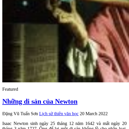
Featured
Những di sản của Newton
Đặng Vũ Tuấn Sơn
Lịch sử thiên văn học
20 March 2022
Isaac Newton sinh ngày 25 tháng 12 năm 1642 và mất ngày 20
tháng 3 năm 1727. Ông để lại một di sản khổng lồ cho nhân loại,