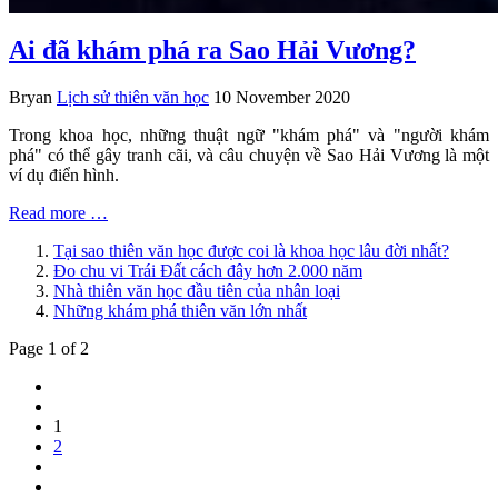
Ai đã khám phá ra Sao Hải Vương?
Bryan
Lịch sử thiên văn học
10 November 2020
Trong khoa học, những thuật ngữ "khám phá" và "người khám
phá" có thể gây tranh cãi, và câu chuyện về Sao Hải Vương là một
ví dụ điển hình.
Read more …
Tại sao thiên văn học được coi là khoa học lâu đời nhất?
Đo chu vi Trái Đất cách đây hơn 2.000 năm
Nhà thiên văn học đầu tiên của nhân loại
Những khám phá thiên văn lớn nhất
Page 1 of 2
1
2