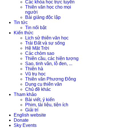
Các khóa học trực tuyến
Thiên văn học cho mọi
người
Bài giảng độc lập
Tin tức
Tin nổi bật
Kiến thức
Lịch sử thiên văn học
Trái Đất và sự sống
Hệ Mặt Trời
Các chòm sao
Thiên cầu, các hiện tượng
Sao, tinh vân, lỗ đen, ...
Thiên hà
Vũ trụ học
Thiên văn Phương Đông
Dụng cụ thiên văn
Chủ đề khác
Tham khảo
Bài viết, ý kiến
Phim, tài liệu, tiện ích
Giải trí
English website
Donate
Sky Events