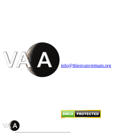
HỘI THIÊN
VĂN VÀ VŨ TRỤ
HỌC VIỆT NAM
Vietnam Astronomy and
Cosmology Association (VACA)
Văn phòng: 90b Khương Đình,
quận Thanh Xuân, Hà Nội
Điện thoại: 091.530.1116; Email:
info@thienvanvietnam.org
Mọi bài viết tại đây thuộc bản
quyền của VACA, vui lòng ghi rõ
tên tác giả và nguồn trích
dẫn
Thienvanvietnam.org
khi quý
vị tái sử dụng bất cứ nội dung nào
từ website này.