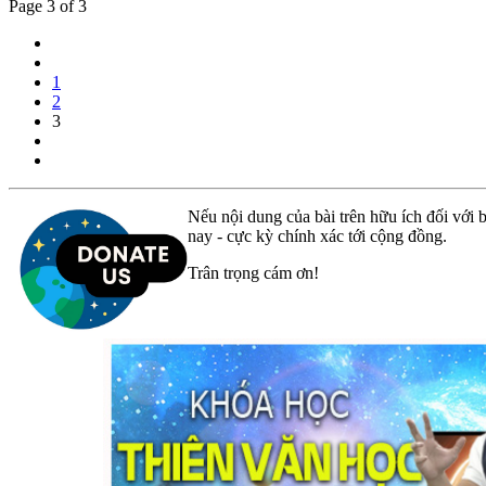
Page 3 of 3
1
2
3
Nếu nội dung của bài trên hữu ích đối với b
nay - cực kỳ chính xác tới cộng đồng.
Trân trọng cám ơn!