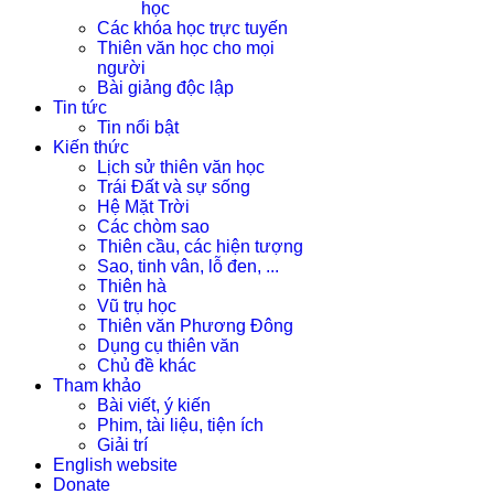
học
Các khóa học trực tuyến
Thiên văn học cho mọi
người
Bài giảng độc lập
Tin tức
Tin nổi bật
Kiến thức
Lịch sử thiên văn học
Trái Đất và sự sống
Hệ Mặt Trời
Các chòm sao
Thiên cầu, các hiện tượng
Sao, tinh vân, lỗ đen, ...
Thiên hà
Vũ trụ học
Thiên văn Phương Đông
Dụng cụ thiên văn
Chủ đề khác
Tham khảo
Bài viết, ý kiến
Phim, tài liệu, tiện ích
Giải trí
English website
Donate