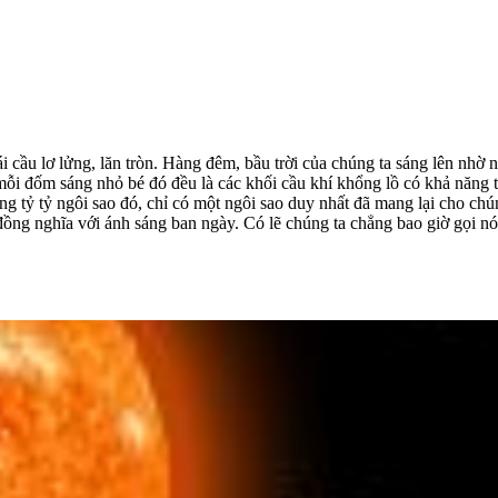
ái cầu lơ lửng, lăn tròn. Hàng đêm, bầu trời của chúng ta sáng lên nhờ
 mỗi đốm sáng nhỏ bé đó đều là các khối cầu khí khổng lồ có khả năng t
ng tỷ tỷ ngôi sao đó, chỉ có một ngôi sao duy nhất đã mang lại cho ch
đồng nghĩa với ánh sáng ban ngày. Có lẽ chúng ta chẳng bao giờ gọi nó 