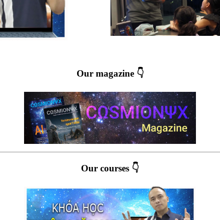
Our magazine 👇
Our courses 👇