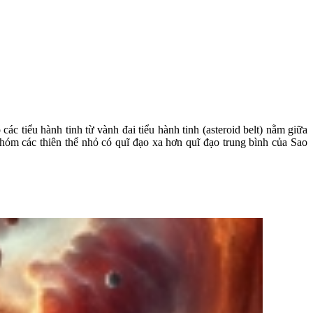
ác tiểu hành tinh từ vành đai tiểu hành tinh (asteroid belt) nằm giữa
óm các thiên thể nhỏ có quĩ đạo xa hơn quĩ đạo trung bình của Sao