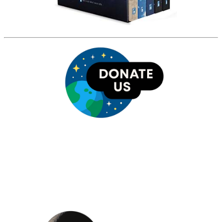
HỘI THIÊN
VĂN VÀ VŨ TRỤ
HỌC VIỆT NAM
Vietnam Astronomy and
Cosmology Association (VACA)