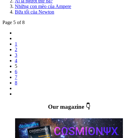
Ai là người thứ ba?
Những con mèo của Ampere
Bữa tối của Newton
Page 5 of 8
1
2
3
4
5
6
7
8
Our magazine 👇