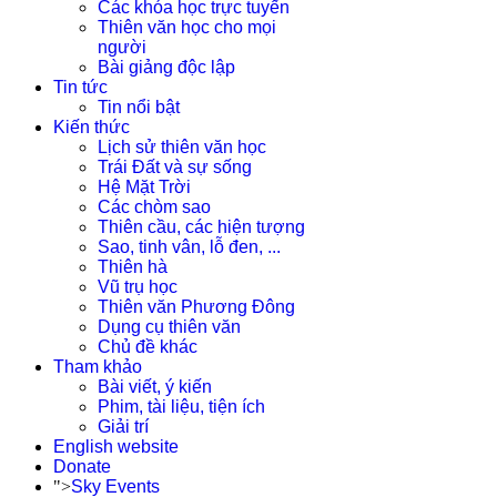
Các khóa học trực tuyến
Thiên văn học cho mọi
người
Bài giảng độc lập
Tin tức
Tin nổi bật
Kiến thức
Lịch sử thiên văn học
Trái Đất và sự sống
Hệ Mặt Trời
Các chòm sao
Thiên cầu, các hiện tượng
Sao, tinh vân, lỗ đen, ...
Thiên hà
Vũ trụ học
Thiên văn Phương Đông
Dụng cụ thiên văn
Chủ đề khác
Tham khảo
Bài viết, ý kiến
Phim, tài liệu, tiện ích
Giải trí
English website
Donate
">
Sky Events