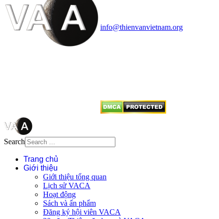
Văn phòng: 90b Khương Đình,
quận Thanh Xuân, Hà Nội
Điện thoại: 091.530.1116; Email:
info@thienvanvietnam.org
Mọi bài viết tại đây thuộc bản
quyền của VACA, vui lòng ghi rõ
tên tác giả và nguồn trích
dẫn
Thienvanvietnam.org
khi quý
vị tái sử dụng bất cứ nội dung nào
từ website này.
Search
Trang chủ
Giới thiệu
Giới thiệu tổng quan
Lịch sử VACA
Hoạt động
Sách và ấn phẩm
Đăng ký hội viên VACA