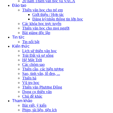
20 năm Thiên văn học và VACA
Đào tạo
Thiên văn học cho trẻ em
Giới thiệu / Hợp tác
Đăng ký/nhận thông tin lớp học
Các khóa học trực tuyến
Thiên văn học cho mọi người
Bài giảng độc lập
Tin tức
Tin nổi bật
Kiến thức
Lịch sử thiên văn học
Trái Đất và sự sống
Hệ Mặt Trời
Các chòm sao
Thiên cầu, các hiện tượng
Sao, tinh vân, lỗ đen, ...
Thiên hà
Vũ trụ học
Thiên văn Phương Đông
Dụng cụ thiên văn
Chủ đề khác
Tham khảo
Bài viết, ý kiến
Phim, tài liệu, tiện ích