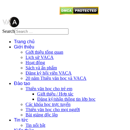
Search
Trang chủ
Giới thiệu
Giới thiệu tổng quan
Lịch sử VACA
Hoạt động
Sách và ấn phẩm
Đăng ký hội viên VACA
20 năm Thiên văn học và VACA
Đào tạo
Thiên văn học cho trẻ em
Giới thiệu / Hợp tác
Đăng ký/nhận thông tin lớp học
Các khóa học trực tuyến
Thiên văn học cho mọi người
Bài giảng độc lập
Tin tức
Tin nổi bật