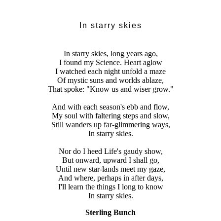
In starry skies
In starry skies, long years ago,
I found my Science. Heart aglow
I watched each night unfold a maze
Of mystic suns and worlds ablaze,
That spoke: "Know us and wiser grow."
And with each season's ebb and flow,
My soul with faltering steps and slow,
Still wanders up far-glimmering ways,
In starry skies.
Nor do I heed Life's gaudy show,
But onward, upward I shall go,
Until new star-lands meet my gaze,
And where, perhaps in after days,
I'll learn the things I long to know
In starry skies.
Sterling Bunch