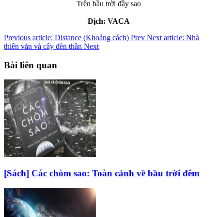
Trên bầu trời đầy sao
Dịch: VACA
Previous article: Distance (Khoảng cách)
Prev
Next article: Nhà
thiên văn và cây đèn thần
Next
Bài liên quan
[Sách] Các chòm sao: Toàn cảnh về bầu trời đêm