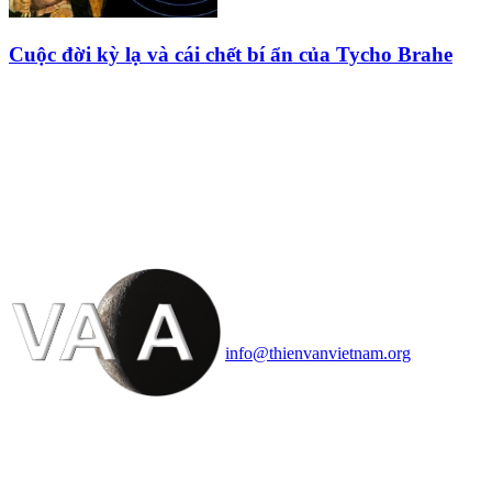
Cuộc đời kỳ lạ và cái chết bí ẩn của Tycho Brahe
HỘI THIÊN
VĂN VÀ VŨ TRỤ
HỌC VIỆT NAM
Vietnam Astronomy and
Cosmology Association (VACA)
Văn phòng: 90b Khương Đình,
quận Thanh Xuân, Hà Nội
Điện thoại: 091.530.1116; Email:
info@thienvanvietnam.org
Mọi bài viết tại đây thuộc bản
quyền của VACA, vui lòng ghi rõ
tên tác giả và nguồn trích
dẫn
Thienvanvietnam.org
khi quý
vị tái sử dụng bất cứ nội dung nào
từ website này.