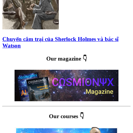
Chuyến cắm trại của Sherlock Holmes và bác sĩ
Watson
Our magazine 👇
Our courses 👇