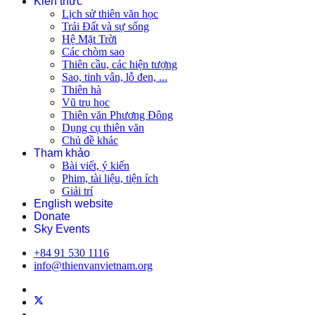
Kiến thức
Lịch sử thiên văn học
Trái Đất và sự sống
Hệ Mặt Trời
Các chòm sao
Thiên cầu, các hiện tượng
Sao, tinh vân, lỗ đen, ...
Thiên hà
Vũ trụ học
Thiên văn Phương Đông
Dụng cụ thiên văn
Chủ đề khác
Tham khảo
Bài viết, ý kiến
Phim, tài liệu, tiện ích
Giải trí
English website
Donate
Sky Events
+84 91 530 1116
info@thienvanvietnam.org