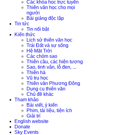
Các khóa học trực tuyến
Thiên văn học cho mọi
người
Bài giảng độc lập
Tin tức
Tin nổi bật
Kiến thức
Lịch sử thiên văn học
Trái Đất và sự sống
Hệ Mặt Trời
Các chòm sao
Thiên cầu, các hiện tượng
Sao, tinh vân, lỗ đen, ...
Thiên hà
Vũ trụ học
Thiên văn Phương Đông
Dụng cụ thiên văn
Chủ đề khác
Tham khảo
Bài viết, ý kiến
Phim, tài liệu, tiện ích
Giải trí
English website
Donate
Sky Events