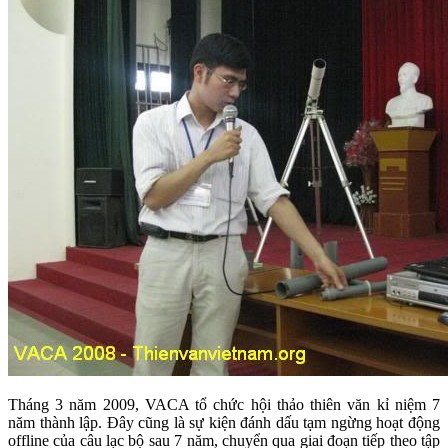
Tháng 3 năm 2009, VACA tổ chức hội thảo thiên văn kỉ niệm 7
năm thành lập. Đây cũng là sự kiện đánh dấu tạm ngừng hoạt động
offline của câu lạc bộ sau 7 năm, chuyển qua giai đoạn tiếp theo tập