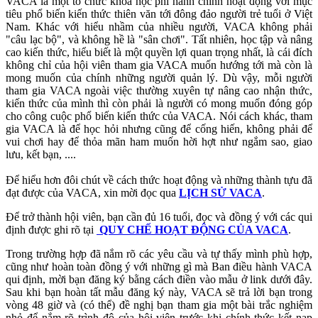
VACA là một tổ chức khoa học phi hành chính hoạt động với mục
tiêu phổ biến kiến thức thiên văn tới đông đảo người trẻ tuổi ở Việt
Nam. Khác với hiểu nhầm của nhiều người, VACA không phải
"câu lạc bộ", và không hề là "sân chơi". Tất nhiên, học tập và nâng
cao kiến thức, hiểu biết là một quyền lợi quan trọng nhất, là cái đích
không chỉ của hội viên tham gia VACA muốn hướng tới mà còn là
mong muốn của chính những người quản lý. Dù vậy, mỗi người
tham gia VACA ngoài việc thường xuyên tự nâng cao nhận thức,
kiến thức của mình thì còn phải là người có mong muốn đóng góp
cho công cuộc phổ biến kiến thức của VACA. Nói cách khác, tham
gia VACA là để học hỏi nhưng cũng để cống hiến, không phải để
vui chơi hay để thỏa mãn ham muốn hời hợt như ngắm sao, giao
lưu, kết bạn, ....
Để hiểu hơn đôi chút về cách thức hoạt động và những thành tựu đã
đạt được của VACA, xin mời đọc qua
LỊCH SỬ VACA
.
Để trở thành hội viên, bạn cần đủ 16 tuổi, đọc và đồng ý với các qui
định được ghi rõ tại
QUY CHẾ HOẠT ĐỘNG CỦA VACA
.
Trong trường hợp đã nắm rõ các yêu cầu và tự thấy mình phù hợp,
cũng như hoàn toàn đồng ý với những gì mà Ban điều hành VACA
qui định, mời bạn đăng ký bằng cách điền vào mẫu ở link dưới đây.
Sau khi bạn hoàn tất mẫu đăng ký này, VACA sẽ trả lời bạn trong
vòng 48 giờ và (có thể) đề nghị bạn tham gia một bài trắc nghiệm
nhỏ để nắm rõ trình độ của hội viên trước khi chính thức kết nạp