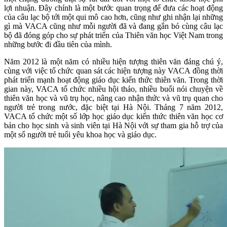
lợi nhuận. Đây chính là một bước quan trọng để đưa các hoạt động
của câu lạc bộ tới một qui mô cao hơn, cũng như ghi nhận lại những
gì mà VACA cũng như mỗi người đã và đang gắn bó cùng câu lạc
bộ đã đóng góp cho sự phát triển của Thiên văn học Việt Nam trong
những bước đi đầu tiên của mình.
Năm 2012 là một năm có nhiều hiện tượng thiên văn đáng chú ý,
cùng với việc tổ chức quan sát các hiện tượng này VACA đồng thời
phát triển mạnh hoạt động giáo dục kiến thức thiên văn. Trong thời
gian này, VACA tổ chức nhiều hội thảo, nhiều buổi nói chuyện về
thiên văn học và vũ trụ học, nâng cao nhận thức và vũ trụ quan cho
người trẻ trong nước, đặc biệt tại Hà Nội. Tháng 7 năm 2012,
VACA tổ chức một số lớp học giáo dục kiến thức thiên văn học cơ
bản cho học sinh và sinh viên tại Hà Nội với sự tham gia hỗ trợ của
một số người trẻ tuổi yêu khoa học và giáo dục.