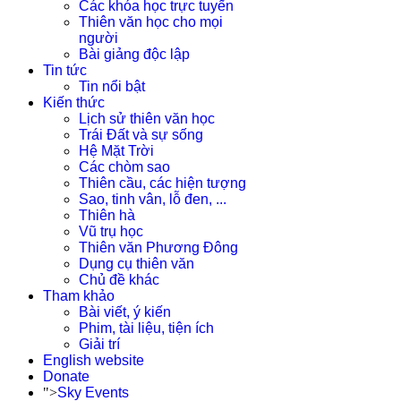
Các khóa học trực tuyến
Thiên văn học cho mọi
người
Bài giảng độc lập
Tin tức
Tin nổi bật
Kiến thức
Lịch sử thiên văn học
Trái Đất và sự sống
Hệ Mặt Trời
Các chòm sao
Thiên cầu, các hiện tượng
Sao, tinh vân, lỗ đen, ...
Thiên hà
Vũ trụ học
Thiên văn Phương Đông
Dụng cụ thiên văn
Chủ đề khác
Tham khảo
Bài viết, ý kiến
Phim, tài liệu, tiện ích
Giải trí
English website
Donate
">
Sky Events