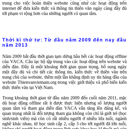
trung cho việc hoàn thiện website cũng như các hoạt động trên
internet để đưa kiến thức và thông tin thiên văn ngày càng đầy đủ
tới phạm vi rộng hơn của những người có quan tâm.
Thời kì thứ tư: Từ đầu năm 2009 đến nay đầu
năm 2013
Năm 2009 bắt đầu thời gian tạm dừng hầu hết các hoạt động offline
của VACA. Câu lạc bộ tập trung vào các hoạt động trên website và
diễn đàn. Đây là một khoảng thời gian quan trọng, bổ sung ngày
một đầy đủ và chi tiết các thông tin, kiến thức về thiên văn trên
trang chủ của website, thêm một lần khẳng định uy tín hàng đầu của
website Thienvanvietnam.org trong việc giới thiệu và phổ biến kiến
thức thiên văn tại Việt Nam.
Trong khoảng thời gian từ đầu năm 2009 đến cuối năm 2011, mặc
dù hoạt động offline rất ít được thực hiện nhưng số lượng người
quan tâm và tham gia diễn đàn VACA vẫn tăng lên đáng kể, và
quan trọng nhất là đối tượng tham gia không còn chỉ là giới trẻ (học
sinh/sinh viên) mà còn có rất nhiều người ở nhiều lứa tuổi, ngành
nghề khác nhau, từ học sinh cấp 2, cấp 3 cho tới người đã lớn tuổi,
không chỉ người hoạt động trong lĩnh vực khoa học kĩ thuật mà còn