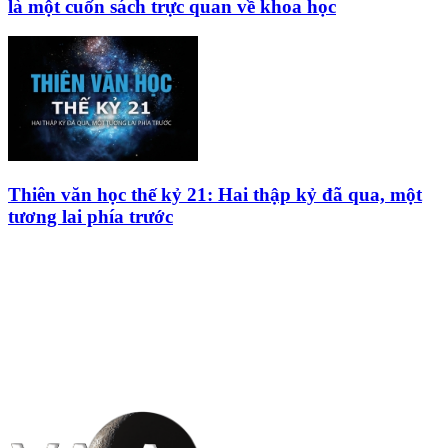
là một cuốn sách trực quan về khoa học
Thiên văn học thế kỷ 21: Hai thập kỷ đã qua, một
tương lai phía trước
HỘI THIÊN
VĂN VÀ VŨ TRỤ
HỌC VIỆT NAM
Vietnam Astronomy and
Cosmology Association (VACA)
Văn phòng: 90b Khương Đình,