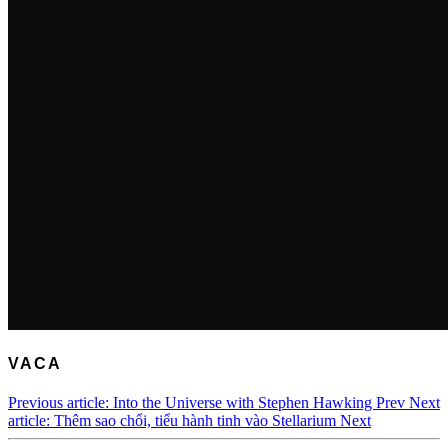
VACA
Previous article: Into the Universe with Stephen Hawking
Prev
Next
article: Thêm sao chổi, tiểu hành tinh vào Stellarium
Next