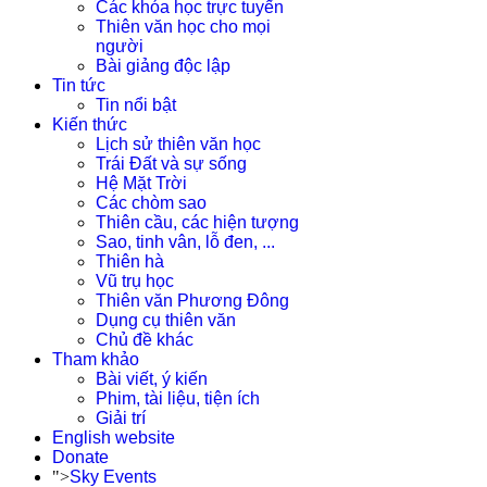
Các khóa học trực tuyến
Thiên văn học cho mọi
người
Bài giảng độc lập
Tin tức
Tin nổi bật
Kiến thức
Lịch sử thiên văn học
Trái Đất và sự sống
Hệ Mặt Trời
Các chòm sao
Thiên cầu, các hiện tượng
Sao, tinh vân, lỗ đen, ...
Thiên hà
Vũ trụ học
Thiên văn Phương Đông
Dụng cụ thiên văn
Chủ đề khác
Tham khảo
Bài viết, ý kiến
Phim, tài liệu, tiện ích
Giải trí
English website
Donate
">
Sky Events