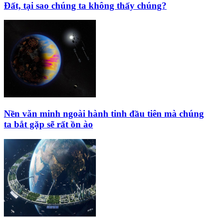
Đất, tại sao chúng ta không thấy chúng?
Nền văn minh ngoài hành tinh đầu tiên mà chúng
ta bắt gặp sẽ rất ồn ào