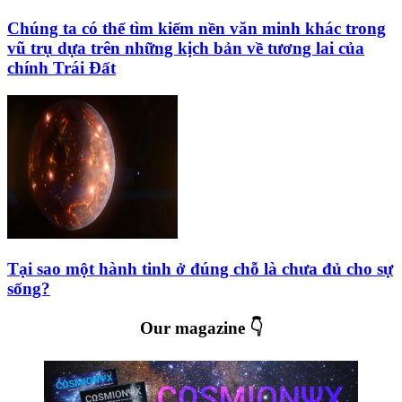
Chúng ta có thể tìm kiếm nền văn minh khác trong
vũ trụ dựa trên những kịch bản về tương lai của
chính Trái Đất
Tại sao một hành tinh ở đúng chỗ là chưa đủ cho sự
sống?
Our magazine 👇