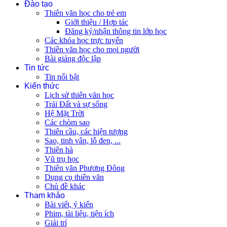
Đào tạo
Thiên văn học cho trẻ em
Giới thiệu / Hợp tác
Đăng ký/nhận thông tin lớp học
Các khóa học trực tuyến
Thiên văn học cho mọi người
Bài giảng độc lập
Tin tức
Tin nổi bật
Kiến thức
Lịch sử thiên văn học
Trái Đất và sự sống
Hệ Mặt Trời
Các chòm sao
Thiên cầu, các hiện tượng
Sao, tinh vân, lỗ đen, ...
Thiên hà
Vũ trụ học
Thiên văn Phương Đông
Dụng cụ thiên văn
Chủ đề khác
Tham khảo
Bài viết, ý kiến
Phim, tài liệu, tiện ích
Giải trí