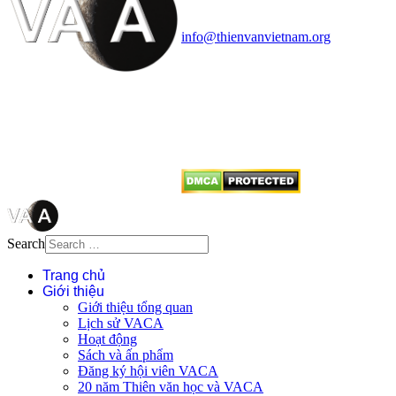
quận Thanh Xuân, Hà Nội
Điện thoại: 091.530.1116; Email:
info@thienvanvietnam.org
Mọi bài viết tại đây thuộc bản
quyền của VACA, vui lòng ghi rõ
tên tác giả và nguồn trích
dẫn
Thienvanvietnam.org
khi quý
vị tái sử dụng bất cứ nội dung nào
từ website này.
Search
Trang chủ
Giới thiệu
Giới thiệu tổng quan
Lịch sử VACA
Hoạt động
Sách và ấn phẩm
Đăng ký hội viên VACA
20 năm Thiên văn học và VACA