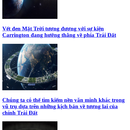
Vết đen Mặt Trời tương đương với sự kiện
Carrington đang hướng thẳng về phía Trái Đất
Chúng ta có thể tìm kiếm nền văn minh khác trong
vũ trụ dựa trên những kịch bản về tương lai của
chính Trái Đất