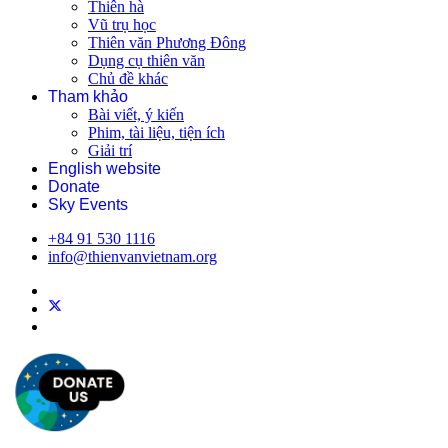
Thiên hà
Vũ trụ học
Thiên văn Phương Đông
Dụng cụ thiên văn
Chủ đề khác
Tham khảo
Bài viết, ý kiến
Phim, tài liệu, tiện ích
Giải trí
English website
Donate
Sky Events
+84 91 530 1116
info@thienvanvietnam.org