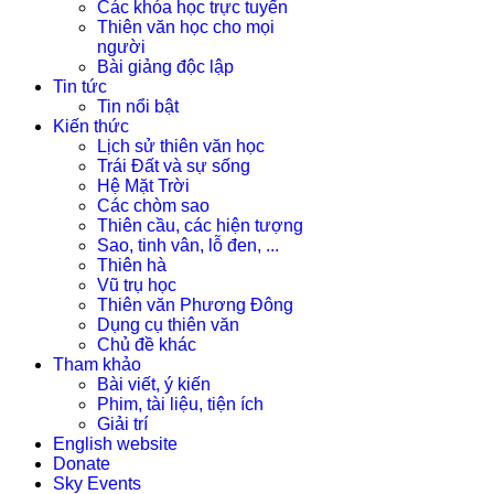
Các khóa học trực tuyến
Thiên văn học cho mọi
người
Bài giảng độc lập
Tin tức
Tin nổi bật
Kiến thức
Lịch sử thiên văn học
Trái Đất và sự sống
Hệ Mặt Trời
Các chòm sao
Thiên cầu, các hiện tượng
Sao, tinh vân, lỗ đen, ...
Thiên hà
Vũ trụ học
Thiên văn Phương Đông
Dụng cụ thiên văn
Chủ đề khác
Tham khảo
Bài viết, ý kiến
Phim, tài liệu, tiện ích
Giải trí
English website
Donate
Sky Events