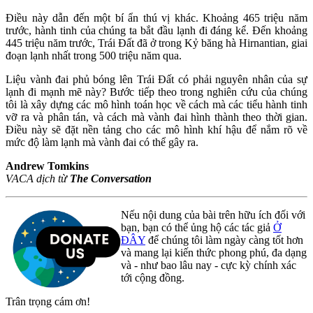
Điều này dẫn đến một bí ẩn thú vị khác. Khoảng 465 triệu năm
trước, hành tinh của chúng ta bắt đầu lạnh đi đáng kể. Đến khoảng
445 triệu năm trước, Trái Đất đã ở trong Kỷ băng hà Hirnantian, giai
đoạn lạnh nhất trong 500 triệu năm qua.
Liệu vành đai phủ bóng lên Trái Đất có phải nguyên nhân của sự
lạnh đi mạnh mẽ này? Bước tiếp theo trong nghiên cứu của chúng
tôi là xây dựng các mô hình toán học về cách mà các tiểu hành tinh
vỡ ra và phân tán, và cách mà vành đai hình thành theo thời gian.
Điều này sẽ đặt nền tảng cho các mô hình khí hậu để nắm rõ về
mức độ làm lạnh mà vành đai có thể gây ra.
Andrew Tomkins
VACA dịch từ
The Conversation
Nếu nội dung của bài trên hữu ích đối với
bạn, bạn có thể ủng hộ các tác giả
Ở
ĐÂY
để chúng tôi làm ngày càng tốt hơn
và mang lại kiến thức phong phú, đa dạng
và - như bao lâu nay - cực kỳ chính xác
tới cộng đồng.
Trân trọng cám ơn!