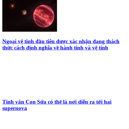
Ngoại vệ tinh đầu tiên được xác nhận đang thách
thức cách định nghĩa về hành tinh và vệ tinh
Tinh vân Con Sứa có thể là nơi diễn ra tới hai
supernova