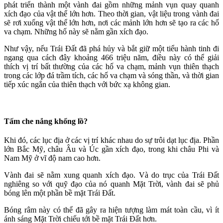
phát triển thành một vành đai gồm những mảnh vụn quay quanh
xích đạo của vật thể lớn hơn. Theo thời gian, vật liệu trong vành đai
sẽ rơi xuống vật thể lớn hơn, nơi các mảnh lớn hơn sẽ tạo ra các hố
va chạm. Những hố này sẽ nằm gần xích đạo.
Như vậy, nếu Trái Đất đã phá hủy và bắt giữ một tiểu hành tinh đi
ngang qua cách đây khoảng 466 triệu năm, điều này có thể giải
thích vị trí bất thường của các hố va chạm, mảnh vụn thiên thạch
trong các lớp đá trầm tích, các hố va chạm và sóng thần, và thời gian
tiếp xúc ngắn của thiên thạch với bức xạ không gian.
Tấm che nắng khổng lồ?
Khi đó, các lục địa ở các vị trí khác nhau do sự trôi dạt lục địa. Phần
lớn Bắc Mỹ, châu Âu và Úc gần xích đạo, trong khi châu Phi và
Nam Mỹ ở vĩ độ nam cao hơn.
Vành đai sẽ nằm xung quanh xích đạo. Và do trục của Trái Đất
nghiêng so với quỹ đạo của nó quanh Mặt Trời, vành đai sẽ phủ
bóng lên một phần bề mặt Trái Đất.
Bóng râm này có thể đã gây ra hiện tượng làm mát toàn cầu, vì ít
ánh sáng Mặt Trời chiếu tới bề mặt Trái Đất hơn.