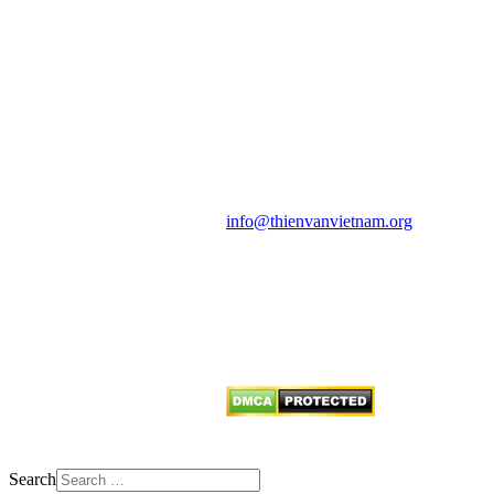
HỘI THIÊN
VĂN VÀ VŨ TRỤ
HỌC VIỆT NAM
Vietnam Astronomy and
Cosmology Association (VACA)
Văn phòng: 90b Khương Đình,
quận Thanh Xuân, Hà Nội
Điện thoại: 091.530.1116; Email:
info@thienvanvietnam.org
Mọi bài viết tại đây thuộc bản
quyền của VACA, vui lòng ghi rõ
tên tác giả và nguồn trích
dẫn
Thienvanvietnam.org
khi quý
vị tái sử dụng bất cứ nội dung nào
từ website này.
Search