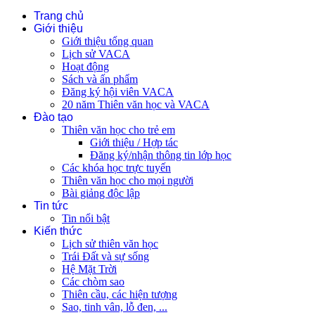
Trang chủ
Giới thiệu
Giới thiệu tổng quan
Lịch sử VACA
Hoạt động
Sách và ấn phẩm
Đăng ký hội viên VACA
20 năm Thiên văn học và VACA
Đào tạo
Thiên văn học cho trẻ em
Giới thiệu / Hợp tác
Đăng ký/nhận thông tin lớp học
Các khóa học trực tuyến
Thiên văn học cho mọi người
Bài giảng độc lập
Tin tức
Tin nổi bật
Kiến thức
Lịch sử thiên văn học
Trái Đất và sự sống
Hệ Mặt Trời
Các chòm sao
Thiên cầu, các hiện tượng
Sao, tinh vân, lỗ đen, ...