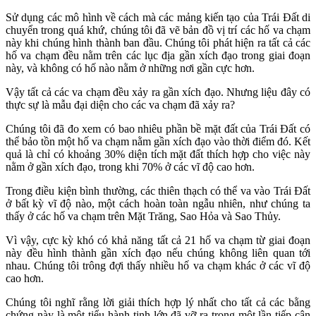
Sử dụng các mô hình về cách mà các mảng kiến tạo của Trái Đất di
chuyển trong quá khứ, chúng tôi đã vẽ bản đồ vị trí các hố va chạm
này khi chúng hình thành ban đầu. Chúng tôi phát hiện ra tất cả các
hố va chạm đều nằm trên các lục địa gần xích đạo trong giai đoạn
này, và không có hố nào nằm ở những nơi gần cực hơn.
Vậy tất cả các va chạm đều xảy ra gần xích đạo. Nhưng liệu đây có
thực sự là mẫu đại diện cho các va chạm đã xảy ra?
Chúng tôi đã đo xem có bao nhiêu phần bề mặt đất của Trái Đất có
thể bảo tồn một hố va chạm nằm gần xích đạo vào thời điểm đó. Kết
quả là chỉ có khoảng 30% diện tích mặt đất thích hợp cho việc này
nằm ở gần xích đạo, trong khi 70% ở các vĩ độ cao hơn.
Trong điều kiện bình thường, các thiên thạch có thể va vào Trái Đất
ở bất kỳ vĩ độ nào, một cách hoàn toàn ngẫu nhiên, như chúng ta
thấy ở các hố va chạm trên Mặt Trăng, Sao Hỏa và Sao Thủy.
Vì vậy, cực kỳ khó có khả năng tất cả 21 hố va chạm từ giai đoạn
này đều hình thành gần xích đạo nếu chúng không liên quan tới
nhau. Chúng tôi trông đợi thấy nhiều hố va chạm khác ở các vĩ độ
cao hơn.
Chúng tôi nghĩ rằng lời giải thích hợp lý nhất cho tất cả các bằng
chứng này là một tiểu hành tinh lớn đã vỡ ra trong một lần tiếp cận