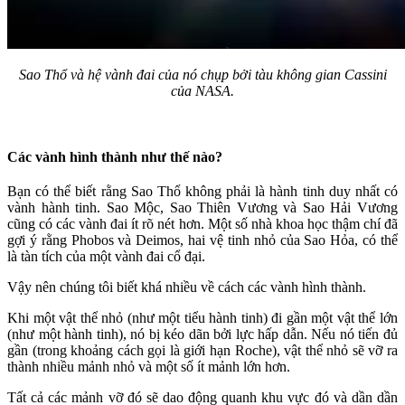
Sao Thổ và hệ vành đai của nó chụp bởi tàu không gian Cassini
của NASA.
Các vành hình thành như thế nào?
Bạn có thể biết rằng Sao Thổ không phải là hành tinh duy nhất có
vành hành tinh. Sao Mộc, Sao Thiên Vương và Sao Hải Vương
cũng có các vành đai ít rõ nét hơn. Một số nhà khoa học thậm chí đã
gợi ý rằng Phobos và Deimos, hai vệ tinh nhỏ của Sao Hỏa, có thể
là tàn tích của một vành đai cổ đại.
Vậy nên chúng tôi biết khá nhiều về cách các vành hình thành.
Khi một vật thể nhỏ (như một tiểu hành tinh) đi gần một vật thể lớn
(như một hành tinh), nó bị kéo dãn bởi lực hấp dẫn. Nếu nó tiến đủ
gần (trong khoảng cách gọi là giới hạn Roche), vật thể nhỏ sẽ vỡ ra
thành nhiều mảnh nhỏ và một số ít mảnh lớn hơn.
Tất cả các mảnh vỡ đó sẽ dao động quanh khu vực đó và dần dần