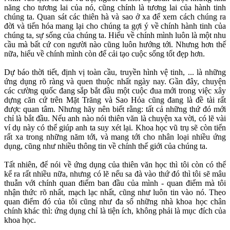
năng cho tương lai của nó, cũng chính là tương lai của hành tinh
chúng ta. Quan sát các thiên hà và sao ở xa để xem cách chúng ra
đời và tiến hóa mang lại cho chúng ta gợi ý về chính hành tinh của
chúng ta, sự sống của chúng ta. Hiểu về chính mình luôn là một nhu
cầu mà bất cứ con người nào cũng luôn hướng tới. Nhưng hơn thế
nữa, hiểu về chính mình còn để cải tạo cuộc sống tốt đẹp hơn.
Dự báo thời tiết, định vị toàn cầu, truyền hình vệ tinh, ... là những
ứng dụng rõ ràng và quen thuộc nhất ngày nay. Gần đây, chuyện
các cường quốc đang sắp bắt đầu một cuộc đua mới trong việc xây
dựng căn cứ trên Mặt Trăng và Sao Hỏa cũng đang là đề tài rất
được quan tâm. Nhưng hãy nên biết rằng: tất cả những thứ đó mới
chỉ là bắt đầu. Nếu anh nào nói thiên văn là chuyện xa vời, có lẽ vài
ví dụ này có thể giúp anh ta suy xét lại. Khoa học vũ trụ sẽ còn tiến
rất xa trong những năm tới, và mang tới cho nhân loại nhiều ứng
dụng, cũng như nhiều thông tin về chính thế giới của chúng ta.
Tất nhiên, để nói về ứng dụng của thiên văn học thì tôi còn có thể
kể ra rất nhiều nữa, nhưng có lẽ nếu sa đà vào thứ đó thì tôi sẽ mâu
thuẫn với chính quan điểm ban đầu của mình - quan điểm mà tôi
nhận thức rõ nhất, mạch lạc nhất, cũng như luôn tin vào nó. Theo
quan điểm đó của tôi cũng như đa số những nhà khoa học chân
chính khác thì: ứng dụng chỉ là tiện ích, không phải là mục đích của
khoa học.