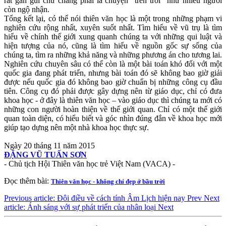
rất gần gũi chứ chẳng phải là chuyện “trên trời” như nhiều người
còn ngộ nhận.
Tổng kết lại, có thể nói thiên văn học là một trong những phạm vi
nghiên cứu rộng nhất, xuyên suốt nhất. Tìm hiểu về vũ trụ là tìm
hiểu về chính thế giới xung quanh chúng ta với những qui luật và
hiện tượng của nó, cũng là tìm hiểu về nguồn gốc sự sống của
chúng ta, tìm ra những khả năng và những phương án cho tương lai.
Nghiên cứu chuyên sâu có thể còn là một bài toán khó đối với một
quốc gia đang phát triển, nhưng bài toán đó sẽ không bao giờ giải
được nếu quốc gia đó không bao giờ chuẩn bị những công cụ đầu
tiên. Công cụ đó phải được gây dựng nên từ giáo dục, chỉ có đưa
khoa học - ở đây là thiên văn học – vào giáo dục thì chúng ta mới có
những con người hoàn thiện về thế giới quan. Chỉ có một thế giới
quan toàn diện, có hiểu biết và góc nhìn đúng đắn về khoa học mới
giúp tạo dựng nên một nhà khoa học thực sự.
Ngày 20 tháng 11 năm 2015
ĐẶNG VŨ TUẤN SƠN
- Chủ tịch Hội Thiên văn học trẻ Việt Nam (VACA) -
Đọc thêm bài:
Thiên văn học - không chỉ đẹp ở bầu trời
Previous article: Đôi điều về cách tính Âm Lịch hiện nay
Prev
Next
article: Ánh sáng với sự phát triển của nhân loại
Next