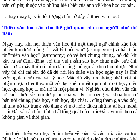
vẫn cứ phụ thuộc vào những hiểu biết của anh về khoa học cơ bản.
Ta hãy quay lại với đối tượng chính ở đây là thiên văn học!
Thiên văn học cần cho thế giới quan của con người như thế
nào?
Ngày nay, khi nói thiên văn học thì một thuật ngữ chính xác hơn
nhiều khi được dùng là "vật lý thiên văn" (astrophysics) vì bản thân
từ "thiên văn học" (astronomy) có vẻ hơi chung chung, nó đôi khi
gây ra sự đánh đồng với thú vui ngắm sao hay chụp mấy bức ảnh
bầu trời - mấy thứ đó thì rõ là chẳng thể gọi là khoa học được. Như
vậy thì chỉ cái tên đó đã đủ nói lên thiên văn học ngày nay là lĩnh
vực nghiên cứu của vật lý học. Mặc dù vậy, nó không phải một bộ
phận được chia theo một số đặc điểm nhất định như cơ học, điện
học, quang học ... mà nó là một phạm vi. Nghiên cứu thiên văn cần
tới kiến thức về mọi dự phần của vật lý nói riêng và khoa học cơ
bản nói chung (hóa học, sinh học, địa chất ... cũng tham gia vào đó),
nhưng nó tập trung vào thang vĩ mô hơn: tất cả những gì bên ngoài
Trái Đất và cả chính tính chất tổng quát của Trái Đất - vĩ mô theo cả
không gian và thời gian.
Tìm hiểu thiên văn học là tìm hiểu về toàn bộ cấu trúc của vũ trụ.
Nhìn vào lịch sử của vũ trụ, người ta mới dự đoán được những khả