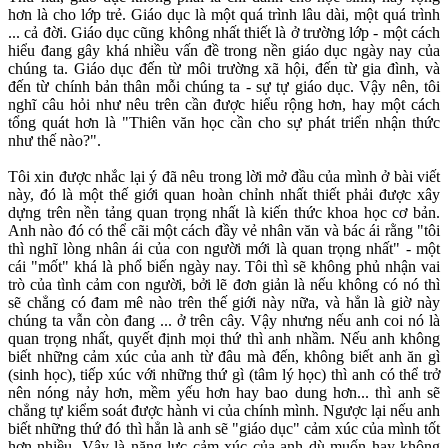
hơn là cho lớp trẻ. Giáo dục là một quá trình lâu dài, một quá trình
... cả đời. Giáo dục cũng không nhất thiết là ở trường lớp - một cách
hiểu đang gây khá nhiều vấn đề trong nền giáo dục ngày nay của
chúng ta. Giáo dục đến từ môi trường xã hội, đến từ gia đình, và
đến từ chính bản thân mỗi chúng ta - sự tự giáo dục. Vậy nên, tôi
nghĩ câu hỏi như nêu trên cần được hiểu rộng hơn, hay một cách
tổng quát hơn là "Thiên văn học cần cho sự phát triển nhận thức
như thế nào?".
Tôi xin được nhắc lại ý đã nêu trong lời mở đầu của mình ở bài viết
này, đó là một thế giới quan hoàn chỉnh nhất thiết phải được xây
dựng trên nền tảng quan trọng nhất là kiến thức khoa học cơ bản.
Anh nào đó có thể cãi một cách đầy vẻ nhân văn và bác ái rằng "tôi
thì nghĩ lòng nhân ái của con người mới là quan trọng nhất" - một
cái "mốt" khá là phổ biến ngày nay. Tôi thì sẽ không phủ nhận vai
trò của tình cảm con người, bởi lẽ đơn giản là nếu không có nó thì
sẽ chẳng có đam mê nào trên thế giới này nữa, và hẳn là giờ này
chúng ta vẫn còn đang ... ở trên cây. Vậy nhưng nếu anh coi nó là
quan trọng nhất, quyết định mọi thứ thì anh nhầm. Nếu anh không
biết những cảm xúc của anh từ đâu mà đến, không biết anh ăn gì
(sinh học), tiếp xúc với những thứ gì (tâm lý học) thì anh có thể trở
nên nóng nảy hơn, mềm yếu hơn hay bao dung hơn... thì anh sẽ
chẳng tự kiểm soát được hành vi của chính mình. Ngược lại nếu anh
biết những thứ đó thì hẳn là anh sẽ "giáo dục" cảm xúc của mình tốt
hơn nhiều. Vậy là năng lực cảm xúc của anh dù muốn hay không