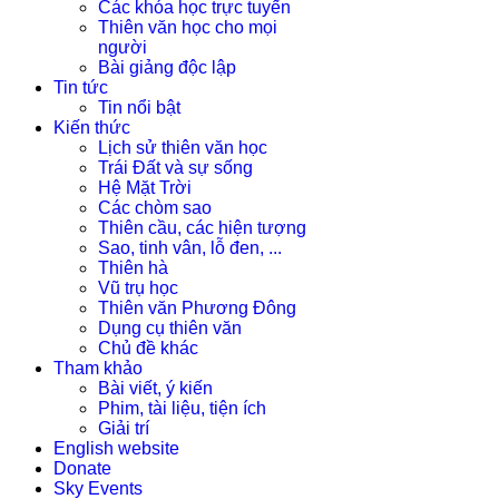
Các khóa học trực tuyến
Thiên văn học cho mọi
người
Bài giảng độc lập
Tin tức
Tin nổi bật
Kiến thức
Lịch sử thiên văn học
Trái Đất và sự sống
Hệ Mặt Trời
Các chòm sao
Thiên cầu, các hiện tượng
Sao, tinh vân, lỗ đen, ...
Thiên hà
Vũ trụ học
Thiên văn Phương Đông
Dụng cụ thiên văn
Chủ đề khác
Tham khảo
Bài viết, ý kiến
Phim, tài liệu, tiện ích
Giải trí
English website
Donate
Sky Events