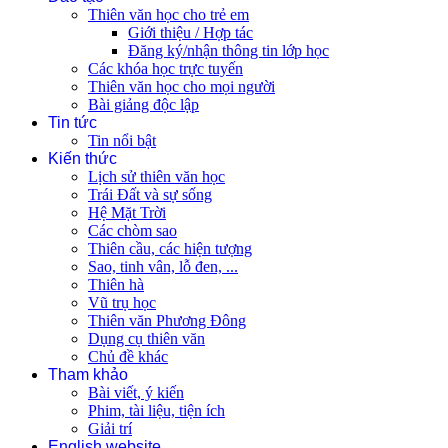
Thiên văn học cho trẻ em
Giới thiệu / Hợp tác
Đăng ký/nhận thông tin lớp học
Các khóa học trực tuyến
Thiên văn học cho mọi người
Bài giảng độc lập
Tin tức
Tin nổi bật
Kiến thức
Lịch sử thiên văn học
Trái Đất và sự sống
Hệ Mặt Trời
Các chòm sao
Thiên cầu, các hiện tượng
Sao, tinh vân, lỗ đen, ...
Thiên hà
Vũ trụ học
Thiên văn Phương Đông
Dụng cụ thiên văn
Chủ đề khác
Tham khảo
Bài viết, ý kiến
Phim, tài liệu, tiện ích
Giải trí
English website