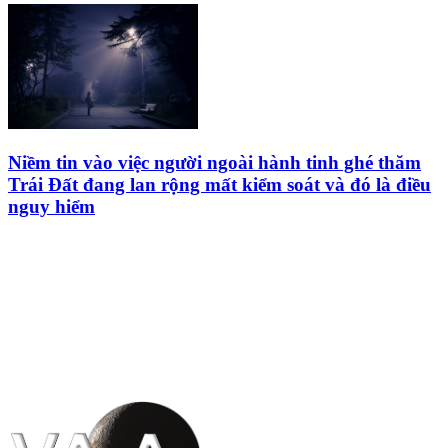
Niềm tin vào việc người ngoài hành tinh ghé thăm
Trái Đất đang lan rộng mất kiểm soát và đó là điều
nguy hiểm
HỘI THIÊN
VĂN VÀ VŨ TRỤ
HỌC VIỆT NAM
Vietnam Astronomy and
Cosmology Association (VACA)
Văn phòng: 90b Khương Đình,
quận Thanh Xuân, Hà Nội