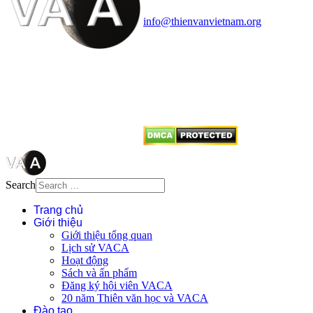
Điện thoại: 091.530.1116; Email:
info@thienvanvietnam.org
Mọi bài viết tại đây thuộc bản
quyền của VACA, vui lòng ghi rõ
tên tác giả và nguồn trích
dẫn
Thienvanvietnam.org
khi quý
vị tái sử dụng bất cứ nội dung nào
từ website này.
Search
Trang chủ
Giới thiệu
Giới thiệu tổng quan
Lịch sử VACA
Hoạt động
Sách và ấn phẩm
Đăng ký hội viên VACA
20 năm Thiên văn học và VACA
Đào tạo