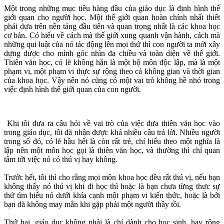
Một trong những mục tiêu hàng đầu của giáo dục là định hình thế
giới quan cho người học. Một thế giới quan hoàn chỉnh nhất thiết
phải dựa trên nền tảng đầu tiên và quan trọng nhất là các khoa học
cơ bản. Có hiểu về cách mà thế giới xung quanh vận hành, cách mà
những qui luật của nó tác động lên mọi thứ thì con người ta mới xây
dựng được cho mình góc nhìn đa chiều và toàn diện về thế giới.
Thiên văn học, có lẽ không hẳn là một bộ môn độc lập, mà là một
phạm vi, một phạm vi thực sự rộng theo cả không gian và thời gian
của khoa học. Vậy nên nó cũng có một vai trò không hề nhỏ trong
việc định hình thế giới quan của con người.
Khi tôi đưa ra câu hỏi về vai trò của việc đưa thiên văn học vào
trong giáo dục, tôi đã nhận được khá nhiều câu trả lời. Nhiều người
trong số đó, có lẽ hầu hết là còn rất trẻ, chỉ hiểu theo một nghĩa là
lập nên một môn học gọi là thiên văn học, và thường thì chỉ quan
tâm tới việc nó có thú vị hay không.
Trước hết, tôi thì cho rằng mọi môn khoa học đều rất thú vị, nếu bạn
không thấy nó thú vị khi đi học thì hoặc là bạn chưa từng thực sự
thử tìm hiểu nó dưới khía cạnh một phạm vi kiến thức, hoặc là bởi
bạn đã không may mắn khi gặp phải một người thầy tồi.
Thứ hai, giáo dục không phải là chỉ dành cho học sinh, hay rộng