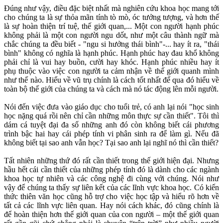
Đúng như vậy, điều đặc biệt nhất mà nghiên cứu khoa học mang tới
cho chúng ta là sự thỏa mãn tính tò mò, óc tưởng tượng, và hơn thế
là sự hoàn thiện trí tuệ, thế giới quan,... Một con người hạnh phúc
không phải là một con người ngu dốt, như một câu thành ngữ mà
chắc chúng ta đều biết - "ngu si hưởng thái bình"-... hay ít ra, "thái
bình" không có nghĩa là hạnh phúc. Hạnh phúc hay đau khổ không
phải chỉ là vui hay buồn, cười hay khóc. Hạnh phúc nhiều hay ít
phụ thuộc vào việc con người ta cảm nhận về thế giới quanh mình
như thế nào. Hiểu về vũ trụ chính là cách tốt nhất để qua đó hiểu về
toàn bộ thế giới của chúng ta và cách mà nó tác động lên mỗi người.
Nói đến việc đưa vào giáo dục cho tuổi trẻ, có anh lại nói "học sinh
học nặng quá rồi nên chỉ cần những môn thực sự cần thiết". Tôi thì
dám cá tuyệt đại đa số những anh đó còn không biết cái phương
trình bậc hai hay cái phép tính vi phân sinh ra để làm gì. Nếu đã
không biết tại sao anh vẫn học? Tại sao anh lại nghĩ nó thì cần thiết?
Tất nhiên những thứ đó rất cần thiết trong thế giới hiện đại. Nhưng
hầu hết cái cần thiết của những phép tính đó là dành cho các ngành
khoa học tự nhiên và các công nghệ đi cùng với chúng. Nói như
vậy để chúng ta thấy sự liên kết của các lĩnh vực khoa học. Có kiến
thức thiên văn học cũng hỗ trợ cho việc học tập và hiểu rõ hơn về
tất cả các lĩnh vực liên quan. Hay nói cách khác, đó cũng chính là
để hoàn thiện hơn thế giới quan của con người – một thế giới quan