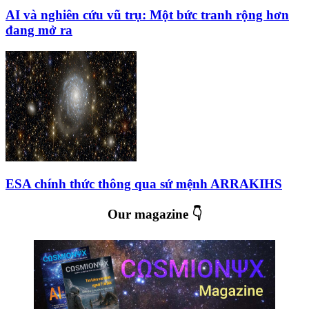
AI và nghiên cứu vũ trụ: Một bức tranh rộng hơn
đang mở ra
ESA chính thức thông qua sứ mệnh ARRAKIHS
Our magazine 👇