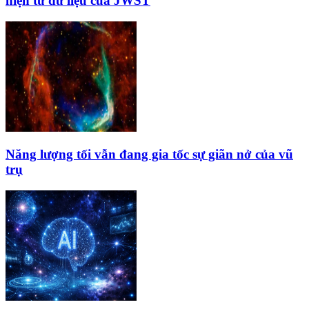
hiện từ dữ liệu của JWST
Năng lượng tối vẫn đang gia tốc sự giãn nở của vũ
trụ