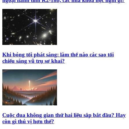
ngoại hành tinh K2‑18b, các nhà khoa học nghĩ gì?
Khi bóng tối phát sáng: làm thế nào các sao tối
chiếu sáng vũ trụ sơ khai?
Cuộc đua không gian thứ hai liệu sắp bắt đầu? Hay
còn gì thú vị hơn thế?