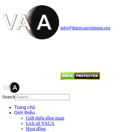
Vietnam Astronomy and
Cosmology Association (VACA)
Văn phòng: 90b Khương Đình,
quận Thanh Xuân, Hà Nội
Điện thoại: 091.530.1116; Email:
info@thienvanvietnam.org
Mọi bài viết tại đây thuộc bản
quyền của VACA, vui lòng ghi rõ
tên tác giả và nguồn trích
dẫn
Thienvanvietnam.org
khi quý
vị tái sử dụng bất cứ nội dung nào
từ website này.
Search
Trang chủ
Giới thiệu
Giới thiệu tổng quan
Lịch sử VACA
Hoạt động