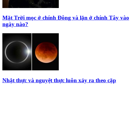
Mặt Trời mọc ở chính Đông và lặn ở chính Tây vào
ngày nào?
Nhật thực và nguyệt thực luôn xảy ra theo cặp
HỘI THIÊN
VĂN VÀ VŨ TRỤ
HỌC VIỆT NAM