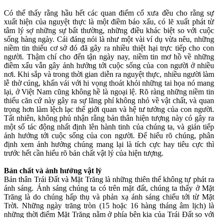
Có thể thấy rằng hầu hết các quan điểm cổ xưa đều cho rằng sự
xuất hiện của nguyệt thực là một điềm báo xấu, có lẽ xuất phát từ
tâm lý sợ những sự bất thường, những điều khác biệt so với cuộc
sống hàng ngày. Cái đáng nói là như một vài ví dụ vừa nêu, những
niềm tin thiếu cơ sở đó đã gây ra nhiều thiệt hại trực tiếp cho con
người. Thậm chí cho đến tận ngày nay, niềm tin mơ hồ về những
điềm xấu vẫn gây ảnh hưởng tới cuộc sống của con người ở nhiều
nơi. Khi sắp và trong thời gian diễn ra nguyệt thực, nhiều người làm
lễ thờ cúng, khấn vái với hi vọng thoát khỏi những tai họa nó mang
lại, ở Việt Nam cũng không hề là ngoại lệ. Rõ ràng những niềm tin
thiếu căn cứ này gây ra sự lãng phí không nhỏ về vật chất, và quan
trọng hơn làm lệch lạc thế giới quan và hệ tư tưởng của con người.
Tất nhiên, không phủ nhận rằng bản thân hiện tượng này có gây ra
một số tác động nhất định lên hành tinh của chúng ta, và gián tiếp
ảnh hưởng tới cuộc sống của con người. Để hiểu rõ chúng, phân
định xem ảnh hưởng chúng mang lại là tích cực hay tiêu cực thì
trước hết cần hiểu rõ bản chất vật lý của hiện tượng.
Bản chất và ảnh hưởng vật lý
Bản thân Trái Đất và Mặt Trăng là những thiên thể không tự phát ra
ánh sáng. Ánh sáng chúng ta có trên mặt đất, chúng ta thấy ở Mặt
Trăng là do chúng hấp thụ và phản xạ ánh sáng chiếu tới từ Mặt
Trời. Những ngày trăng tròn (15 hoặc 16 hàng tháng âm lịch) là
những thời điểm Mặt Trăng nằm ở phía bên kia của Trái Đất so với