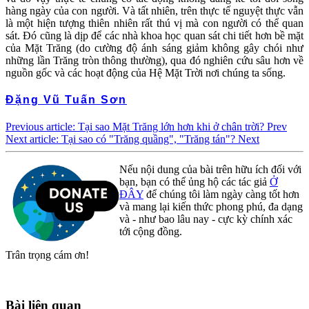
hàng ngày của con người. Và tất nhiên, trên thực tế nguyệt thực vẫn
là một hiện tượng thiên nhiên rất thú vị mà con người có thể quan
sát. Đó cũng là dịp để các nhà khoa học quan sát chi tiết hơn bề mặt
của Mặt Trăng (do cường độ ánh sáng giảm không gây chói như
những lần Trăng tròn thông thường), qua đó nghiên cứu sâu hơn về
nguồn gốc và các hoạt động của Hệ Mặt Trời nơi chúng ta sống.
Đặng Vũ Tuấn Sơn
Previous article: Tại sao Mặt Trăng lớn hơn khi ở chân trời?
Prev
Next article: Tại sao có "Trăng quầng", "Trăng tán"?
Next
Nếu nội dung của bài trên hữu ích đối với
bạn, bạn có thể ủng hộ các tác giả
Ở
ĐÂY
để chúng tôi làm ngày càng tốt hơn
và mang lại kiến thức phong phú, đa dạng
và - như bao lâu nay - cực kỳ chính xác
tới cộng đồng.
Trân trọng cám ơn!
Bài liên quan