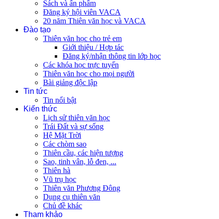
Sách và ấn phẩm
Đăng ký hội viên VACA
20 năm Thiên văn học và VACA
Đào tạo
Thiên văn học cho trẻ em
Giới thiệu / Hợp tác
Đăng ký/nhận thông tin lớp học
Các khóa học trực tuyến
Thiên văn học cho mọi người
Bài giảng độc lập
Tin tức
Tin nổi bật
Kiến thức
Lịch sử thiên văn học
Trái Đất và sự sống
Hệ Mặt Trời
Các chòm sao
Thiên cầu, các hiện tượng
Sao, tinh vân, lỗ đen, ...
Thiên hà
Vũ trụ học
Thiên văn Phương Đông
Dụng cụ thiên văn
Chủ đề khác
Tham khảo