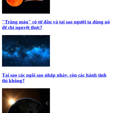
"Trăng máu" có từ đâu và tại sao người ta dùng nó
để chỉ nguyệt thực?
Tại sao các ngôi sao nhấp nháy, còn các hành tinh
thì không?