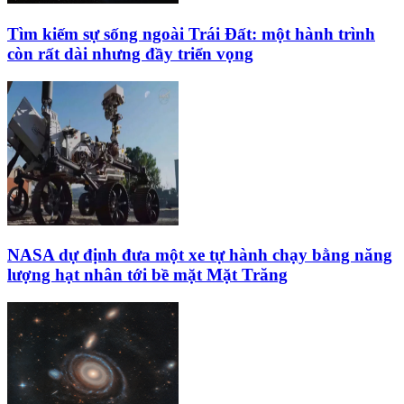
Tìm kiếm sự sống ngoài Trái Đất: một hành trình
còn rất dài nhưng đầy triển vọng
NASA dự định đưa một xe tự hành chạy bằng năng
lượng hạt nhân tới bề mặt Mặt Trăng