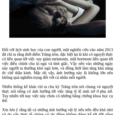
Đối với lịch sinh học của con người, một nghiên cứu vào năm 2013
đã chỉ ra rằng thời điểm Trăng tròn, đặc biệt lại là khi có nguyệt thực
có liên quan tới việc suy giảm melatonin, một hormone liên quan tới
việc điều chỉnh chu kì ngủ và tỉnh giấc. Vậy nên vào những ngày
này người ta thường khó ngủ hơn, và đồng thời làm tăng khả năng
ức chế thần kinh. Mặc dù vậy, ảnh hưởng này là không lớn nên
không quá nghiêm trọng đối với cá nhân mỗi người.
Nhiều thống kê khác chỉ ra chu kỳ Trăng tròn nói chung và nguyệt
thực nói riêng có ảnh hưởng tới việc tăng tỷ lệ sinh nở ở phụ nữ.
Tuy nhiên tới nay việc này chưa có những bằng chứng khoa học cụ
thể.
Xin lưu ý rằng tất cả những ảnh hưởng vật lý nêu trên đều khá nhỏ
và do vậy thực tế chúng có tác động không đáng kể tới đời sống