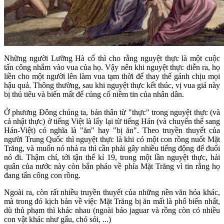
Những người Lưỡng Hà cổ thì cho rằng nguyệt thực là một cuộc
tấn công nhắm vào vua của họ. Vậy nên khi nguyệt thực diễn ra, họ
liền cho một người lên làm vua tạm thời để thay thế gánh chịu mọi
hậu quả. Thông thường, sau khi nguyệt thực kết thúc, vị vua giả này
bị thủ tiêu và biến mất để củng cố niềm tin của nhân dân.
Ở phương Đông chúng ta, bản thân từ "thực" trong nguyệt thực (và
cả nhật thực) ở tiếng Việt là lấy lại từ tiếng Hán (và chuyển thể sang
Hán-Việt) có nghĩa là "ăn" hay "bị ăn". Theo truyền thuyết của
người Trung Quốc thì nguyệt thực là khi có một con rồng nuốt Mặt
Trăng, và muốn nó nhả ra thì cần phải gây nhiều tiếng động để đuổi
nó đi. Thậm chí, tới tận thế kỉ 19, trong một lần nguyệt thực, hải
quân của nước này còn bắn pháo về phía Mặt Trăng vì tin rằng họ
đang tấn công con rồng.
Ngoài ra, còn rất nhiều truyền thuyết của những nền văn hóa khác,
mà trong đó kịch bản về việc Mặt Trăng bị ăn mất là phổ biến nhất,
dù thủ phạm thì khác nhau (ngoài báo jaguar và rồng còn có nhiều
con vật khác như gấu, chó sói, ...)