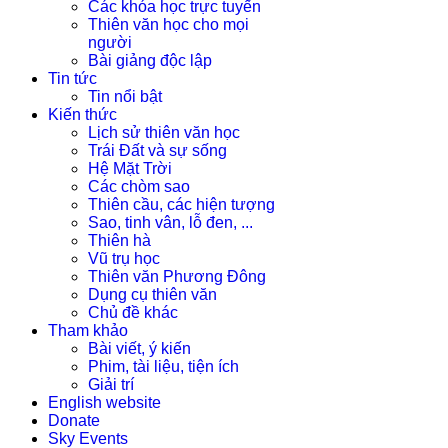
Các khóa học trực tuyến
Thiên văn học cho mọi
người
Bài giảng độc lập
Tin tức
Tin nổi bật
Kiến thức
Lịch sử thiên văn học
Trái Đất và sự sống
Hệ Mặt Trời
Các chòm sao
Thiên cầu, các hiện tượng
Sao, tinh vân, lỗ đen, ...
Thiên hà
Vũ trụ học
Thiên văn Phương Đông
Dụng cụ thiên văn
Chủ đề khác
Tham khảo
Bài viết, ý kiến
Phim, tài liệu, tiện ích
Giải trí
English website
Donate
Sky Events