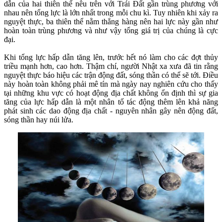
dẫn của hai thiên thể nêu trên với Trái Đất gần trùng phương với
nhau nên tổng lực là lớn nhất trong mỗi chu kì. Tuy nhiên khi xảy ra
nguyệt thực, ba thiên thể nằm thẳng hàng nên hai lực này gần như
hoàn toàn trùng phương và như vậy tổng giá trị của chúng là cực
đại.
Khi tổng lực hấp dẫn tăng lên, trước hết nó làm cho các đợt thủy
triều mạnh hơn, cao hơn. Thậm chí, người Nhật xa xưa đã tin rằng
nguyệt thực báo hiệu các trận động đất, sóng thần có thể sẽ tới. Điều
này hoàn toàn không phải mê tín mà ngày nay nghiên cứu cho thấy
tại những khu vực có hoạt động địa chất không ổn định thì sự gia
tăng của lực hấp dẫn là một nhân tố tác động thêm lên khả năng
phát sinh các dao động địa chất - nguyên nhân gây nên động đất,
sóng thần hay núi lửa.