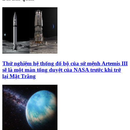
Thử nghiệm hệ thống đổ bộ của sứ mệnh Artemis III
sẽ là một màn tổng duyệt của NASA trước khi trở
lại Mặt Trăng