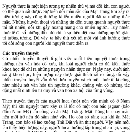
Nguyệt thực là một hiện tượng tự nhiên thú vị mà đôi khi con người
có thể quan sát được. Sự biến đổi màu sắc của Mặt Trăng khi xảy ra
hiện tượng này cũng thường khiến nhiều người đặt ra những thắc
mắc. Những huyền thoại và những tin đồn xung quanh nguyêt thực
thì rất nhiều, đôi khi gây hoang mang cho nhiều người. Tuy nhiên
thực tế đa số những điều đó chỉ là sự thêu dệt của những người giàu
trí tưởng tượng. Dù vậy, ta hãy thử xét tới một vài ảnh hưởng thực
tới đời sống con người khi nguyệt thực diễn ra.
Các truyền thuyết
Có nhiều truyền thuyết lí giải việc xuất hiện nguyệt thực trong
những nền văn hóa cổ xưa, khi loài người chưa có đủ kiến thức
khoa học để chỉ ra những nguyên nhân thực sự. Ngày nay, dưới ánh
sáng khoa học, hiện tượng này được giải thích rất rõ ràng, dù vậy
nhiều truyền thuyết vẫn được lưu truyền và có một thực tế là cũng
như nhiều nét văn hóa tín ngưỡng khác, chúng vẫn có những tác
động nhất định lên tư duy và văn hóa xã hội của từng vùng.
Theo truyền thuyết của người Inca (một nền văn minh cổ ở Nam
Mỹ) thì khi nguyệt thực xảy ra là lúc có một con báo jaguar (báo
đốm Nam Mỹ) tấn công và ăn Mặt Trăng. Mặt Trăng bị chảy máu
nên mới trở nên đỏ sẫm như vậy. Họ còn sợ rằng sau khi ăn Mặt
Trăng, con báo sẽ lao xuống Trái Đất và ăn thịt người. Vậy nên mỗi
lần thấy hiện tượng này, người Inca thường tập trung nhau lại, vung