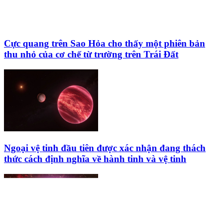
Cực quang trên Sao Hỏa cho thấy một phiên bản
thu nhỏ của cơ chế từ trường trên Trái Đất
Ngoại vệ tinh đầu tiên được xác nhận đang thách
thức cách định nghĩa về hành tinh và vệ tinh