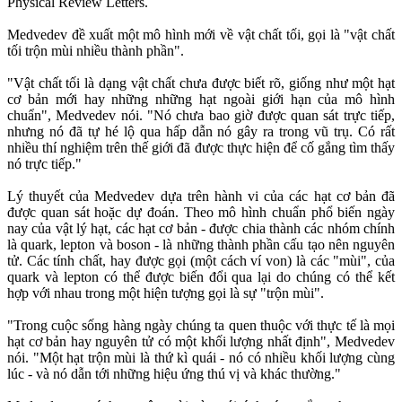
Physical Review Letters.
Medvedev đề xuất một mô hình mới về vật chất tối, gọi là "vật chất
tối trộn mùi nhiều thành phần".
"Vật chất tối là dạng vật chất chưa được biết rõ, giống như một hạt
cơ bản mới hay những những hạt ngoài giới hạn của mô hình
chuẩn", Medvedev nói. "Nó chưa bao giờ được quan sát trực tiếp,
nhưng nó đã tự hé lộ qua hấp dẫn nó gây ra trong vũ trụ. Có rất
nhiều thí nghiệm trên thế giới đã được thực hiện để cố gắng tìm thấy
nó trực tiếp."
Lý thuyết của Medvedev dựa trên hành vi của các hạt cơ bản đã
được quan sát hoặc dự đoán. Theo mô hình chuẩn phổ biến ngày
nay của vật lý hạt, các hạt cơ bản - được chia thành các nhóm chính
là quark, lepton và boson - là những thành phần cấu tạo nên nguyên
tử. Các tính chất, hay được gọi (một cách ví von) là các "mùi", của
quark và lepton có thể được biến đổi qua lại do chúng có thể kết
hợp với nhau trong một hiện tượng gọi là sự "trộn mùi".
"Trong cuộc sống hàng ngày chúng ta quen thuộc với thực tế là mọi
hạt cơ bản hay nguyên tử có một khối lượng nhất định", Medvedev
nói. "Một hạt trộn mùi là thứ kì quái - nó có nhiều khối lượng cùng
lúc - và nó dẫn tới những hiệu ứng thú vị và khác thường."