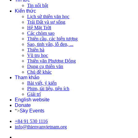
Tin nổi bật
Kiến thức
Lịch sử thiên văn học
Trái Đất và sự sống
Hệ Mặt Trời
Các chòm sao
Thiên cầu, các hiện tượng
Sao, tinh vân, lỗ đen, ...
Thiên hà
Vũ trụ học
Thiên văn Phương Đông
Dụng cụ thiên văn
Chủ đề khác
Tham khảo
Bài viết, ý kiến
Phim, tài liệu, tiện ích
Giải trí
English website
Donate
">
Sky Events
+84 91 530 1116
info@thienvanvietnam.org