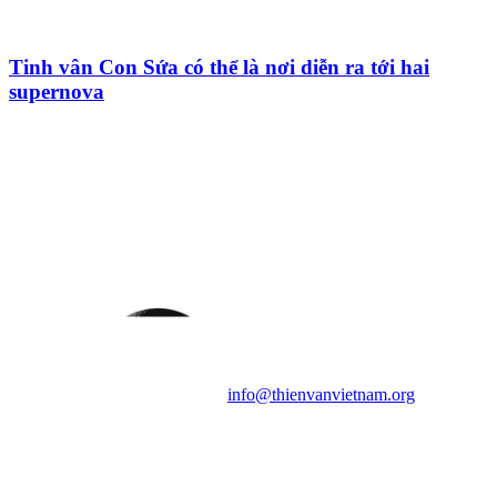
Tinh vân Con Sứa có thể là nơi diễn ra tới hai
supernova
HỘI THIÊN
VĂN VÀ VŨ TRỤ
HỌC VIỆT NAM
Vietnam Astronomy and
Cosmology Association (VACA)
Văn phòng: 90b Khương Đình,
quận Thanh Xuân, Hà Nội
Điện thoại: 091.530.1116; Email:
info@thienvanvietnam.org
Mọi bài viết tại đây thuộc bản
quyền của VACA, vui lòng ghi rõ
tên tác giả và nguồn trích
dẫn
Thienvanvietnam.org
khi quý