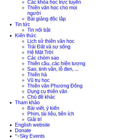
Các khóa học trực tuyến
Thiên văn học cho mọi
người
Bài giảng độc lập
Tin tức
Tin nổi bật
Kiến thức
Lịch sử thiên văn học
Trái Đất và sự sống
Hệ Mặt Trời
Các chòm sao
Thiên cầu, các hiện tượng
Sao, tinh vân, lỗ đen, ...
Thiên hà
Vũ trụ học
Thiên văn Phương Đông
Dụng cụ thiên văn
Chủ đề khác
Tham khảo
Bài viết, ý kiến
Phim, tài liệu, tiện ích
Giải trí
English website
Donate
">
Sky Events