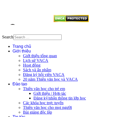
vị tái sử dụng bất cứ nội dung nào
từ website này.
Search
Trang chủ
Giới thiệu
Giới thiệu tổng quan
Lịch sử VACA
Hoạt động
Sách và ấn phẩm
Đăng ký hội viên VACA
20 năm Thiên văn học và VACA
Đào tạo
Thiên văn học cho trẻ em
Giới thiệu / Hợp tác
Đăng ký/nhận thông tin lớp học
Các khóa học trực tuyến
Thiên văn học cho mọi người
Bài giảng độc lập
Tin tức