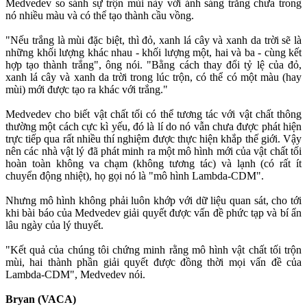
Medvedev so sánh sự trộn mùi này với ánh sáng trắng chưa trong
nó nhiều màu và có thể tạo thành cầu vồng.
"Nếu trắng là mùi đặc biệt, thì đỏ, xanh lá cây và xanh da trời sẽ là
những khối lượng khác nhau - khối lượng một, hai và ba - cùng kết
hợp tạo thành trắng", ông nói. "Bằng cách thay đổi tỷ lệ của đỏ,
xanh lá cây và xanh da trời trong lúc trộn, có thể có một màu (hay
mùi) mới được tạo ra khác với trắng."
Medvedev cho biết vật chất tối có thể tương tác với vật chất thông
thường một cách cực kì yếu, đó là lí do nó vẫn chưa được phát hiện
trực tiếp qua rất nhiều thí nghiệm được thực hiện khắp thế giới. Vậy
nên các nhà vật lý đã phát minh ra một mô hình mới của vật chất tối
hoàn toàn không va chạm (không tương tác) và lạnh (có rất ít
chuyển động nhiệt), họ gọi nó là "mô hình Lambda-CDM".
Nhưng mô hình không phải luôn khớp với dữ liệu quan sát, cho tới
khi bài báo của Medvedev giải quyết được vấn đề phức tạp và bí ẩn
lâu ngày của lý thuyết.
"Kết quả của chúng tôi chứng minh rằng mô hình vật chất tối trộn
mùi, hai thành phần giải quyết được đồng thời mọi vấn đề của
Lambda-CDM", Medvedev nói.
Bryan (VACA)