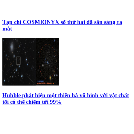
Tạp chí COSMIONYX số thứ hai đã sẵn sàng ra
mắt
Hubble phát hiện một thiên hà vô hình với vật chất
tối có thể chiếm tới 99%